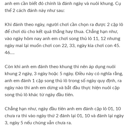
anh em cần biết đó chính là đánh ngày và nuôi khung. Cụ
thể 2 cách đánh này như sau:
Khi đánh theo ngày, người chơi cần chọn ra được 2 cặp lô
để chơi dù cho kết quả thắng hay thua. Chẳng hạn như,
vào ngày hôm nay anh em chơi song thủ lô 11, 12 nhưng
ngày mai lại muốn chơi con 22, 33, ngày kia chơi con 45.
46….
Còn khi anh em đánh theo khung thì nên áp dụng nuôi
khung 2 ngày, 3 ngày hoặc 5 ngày. Điều này có nghĩa rằng,
anh em đánh 1 cặp song thủ lô trong số ngày quy định, ra
ngày nào thì anh em dừng và bắt đầu thực hiện nuôi cặp
song thủ lô khác từ ngày đầu tiên.
Chẳng hạn như, ngày đầu tiên anh em đánh cặp lô 01, 10
chưa ra thì vào ngày thứ 2 đánh lại 01, 10 và đánh lại ngày
3, ngày 5 nếu chúng vẫn chưa ra.