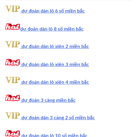
dự đoán dàn lô 6 số miền bắc
dự đoán dàn lô 8 số miền bắc
dự đoán dàn lô xiên 2 miền bắc
dự đoán dàn lô xiên 3 miền bắc
dự đoán dàn lô xiên 4 miền bắc
dự đoán 3 càng miền bắc
dự đoán dàn 3 càng 2 số miền bắc
dự đoán dàn lô 10 số miền bắc