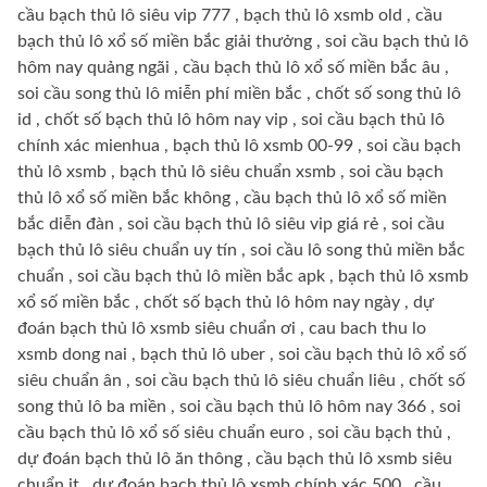
cầu bạch thủ lô siêu vip 777 , bạch thủ lô xsmb old , cầu
bạch thủ lô xổ số miền bắc giải thưởng , soi cầu bạch thủ lô
hôm nay quảng ngãi , cầu bạch thủ lô xổ số miền bắc âu ,
soi cầu song thủ lô miễn phí miền bắc , chốt số song thủ lô
id , chốt số bạch thủ lô hôm nay vip , soi cầu bạch thủ lô
chính xác mienhua , bạch thủ lô xsmb 00-99 , soi cầu bạch
thủ lô xsmb , bạch thủ lô siêu chuẩn xsmb , soi cầu bạch
thủ lô xổ số miền bắc không , cầu bạch thủ lô xổ số miền
bắc diễn đàn , soi cầu bạch thủ lô siêu vip giá rẻ , soi cầu
bạch thủ lô siêu chuẩn uy tín , soi cầu lô song thủ miền bắc
chuẩn , soi cầu bạch thủ lô miền bắc apk , bạch thủ lô xsmb
xổ số miền bắc , chốt số bạch thủ lô hôm nay ngày , dự
đoán bạch thủ lô xsmb siêu chuẩn ơi , cau bach thu lo
xsmb dong nai , bạch thủ lô uber , soi cầu bạch thủ lô xổ số
siêu chuẩn ân , soi cầu bạch thủ lô siêu chuẩn liêu , chốt số
song thủ lô ba miền , soi cầu bạch thủ lô hôm nay 366 , soi
cầu bạch thủ lô xổ số siêu chuẩn euro , soi cầu bạch thủ ,
dự đoán bạch thủ lô ăn thông , cầu bạch thủ lô xsmb siêu
chuẩn it , dự đoán bạch thủ lô xsmb chính xác 500 , cầu