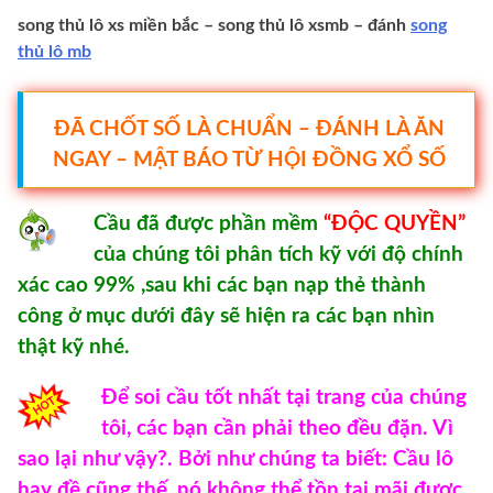
song thủ lô xs miền bắc – song thủ lô xsmb – đánh
song
thủ lô mb
ĐÃ CHỐT SỐ LÀ CHUẨN – ĐÁNH LÀ ĂN
NGAY – MẬT BÁO TỪ HỘI ĐỒNG XỔ SỐ
Cầu đã được phần mềm
“ĐỘC QUYỀN”
của chúng tôi phân tích kỹ với độ chính
xác cao 99% ,sau khi các bạn nạp thẻ thành
công ở mục dưới đây sẽ hiện ra các bạn nhìn
thật kỹ nhé.
Để soi cầu tốt nhất tại trang của chúng
tôi, các bạn cần phải theo đều đặn. Vì
sao lại như vậy?. Bởi như chúng ta biết: Cầu lô
hay đề cũng thế, nó không thể tồn tại mãi được.