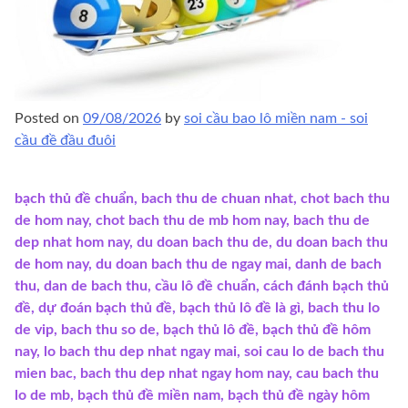
Posted on
09/08/2026
by
soi cầu bao lô miền nam - soi
cầu đề đầu đuôi
bạch thủ đề chuẩn, bach thu de chuan nhat, chot bach thu
de hom nay, chot bach thu de mb hom nay, bach thu de
dep nhat hom nay, du doan bach thu de, du doan bach thu
de hom nay, du doan bach thu de ngay mai, danh de bach
thu, dan de bach thu, cầu lô đề chuẩn, cách đánh bạch thủ
đề, dự đoán bạch thủ đề, bạch thủ lô đề là gì, bach thu lo
de vip, bach thu so de, bạch thủ lô đề, bạch thủ đề hôm
nay, lo bach thu dep nhat ngay mai, soi cau lo de bach thu
mien bac, bach thu dep nhat ngay hom nay, cau bach thu
lo de mb, bạch thủ đề miền nam, bạch thủ đề ngày hôm