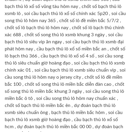
bạch thủ lô xổ số vũng tàu hôm nay , chốt số bạch thủ lô
xsmb lô , soi cầu bạch thủ lô xổ số chính xác 5p20 , soi cầu
song thủ lô hôm nay 365 , chốt số lô đề miền bắc 5/7/2 ,
chốt số lô bạch thủ lô hôm nay , chốt số lô bạch thủ chính
xác 688 , chốt số song thủ lô xsmb khung 3 ngày , soi cầu
bạch thủ lô siêu vip ăn ngay , soi cầu bạch thủ lô xsmb đại
phát hôm nay , cầu bạch thủ lô xổ số miền bắc an , chốt số
lô bạch thủ 366 , cầu bạch thủ lô xổ số 4 số , soi cầu song
thủ lô siêu chuẩn giờ hoàng đạo , soi cầu bạch thủ lô xsmb
chính xác 01 , soi cầu bạch thủ lô xsmb siêu chuẩn vip , soi
cầu song thủ lô hôm nay o jersey city , chốt số lô đề miền
bắc 100 , chốt số song thủ lô miền bắc diễn đàn cao , chốt
số song thủ lô miền bắc khung 3 ngày , soi cầu song thủ lô
miền bắc ô tô , soi cầu song thủ lô hôm nay chuẩn xác ,
chốt số bạch thủ lô miền bắc ên , dự đoán bạch thủ lô
xsmb siêu chuẩn ông , bạch thủ lô miền bắc hôm , soi cầu
bạch thủ lô xsmb giờ hoàng đạo , cầu bạch thủ lô xổ số
hcm , dự đoán bạch thủ lô miền bắc 00 00 , dự đoán bạch