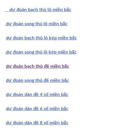
dự đoán bạch thủ lô miền bắc
dự đoán song thủ lô miền bắc
dự đoán bạch thủ lô kép miền bắc
dự đoán song thủ lô kép miền bắc
dự đoán bạch thủ đề miền bắc
dự đoán song thủ đề miền bắc
dự đoán dàn đề 4 số miền bắc
dự đoán dàn đề 6 số miền bắc
dự đoán dàn đề 8 số miền bắc