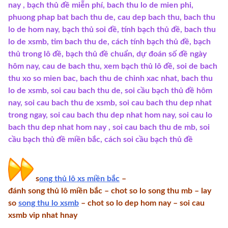
nay , bạch thủ đề miễn phí, bach thu lo de mien phi,
phuong phap bat bach thu de, cau dep bach thu, bach thu
lo de hom nay, bạch thủ soi đề, tính bạch thủ đề, bach thu
lo de xsmb, tim bach thu de, cách tính bạch thủ đề, bạch
thủ trong lô đề, bạch thủ đề chuẩn, dự đoán số đề ngày
hôm nay, cau de bach thu, xem bạch thủ lô đề, soi de bach
thu xo so mien bac, bach thu de chinh xac nhat, bach thu
lo de xsmb, soi cau bach thu de, soi cầu bạch thủ đề hôm
nay, soi cau bach thu de xsmb, soi cau bach thu dep nhat
trong ngay, soi cau bach thu dep nhat hom nay, soi cau lo
bach thu dep nhat hom nay , soi cau bach thu de mb, soi
cầu bạch thủ đề miền bắc, cách soi cầu bạch thủ đề
s
ong thủ lô xs miền bắc
–
đánh song thủ lô miền bắc – chot so lo song thu mb – lay
so
song thu lo xsmb
– chot so lo dep hom nay – soi cau
xsmb vip nhat hnay