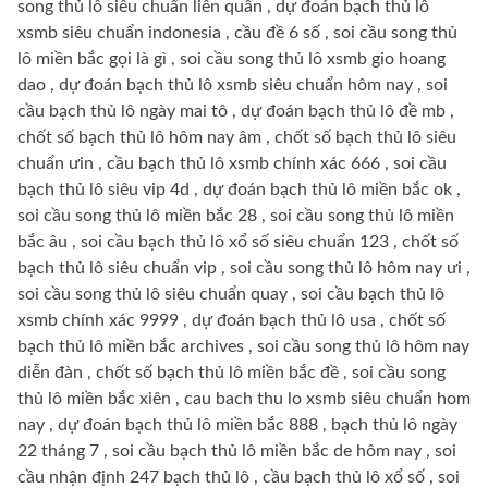
song thủ lô siêu chuẩn liên quân , dự đoán bạch thủ lô
xsmb siêu chuẩn indonesia , cầu đề 6 số , soi cầu song thủ
lô miền bắc gọi là gì , soi cầu song thủ lô xsmb gio hoang
dao , dự đoán bạch thủ lô xsmb siêu chuẩn hôm nay , soi
cầu bạch thủ lô ngày mai tô , dự đoán bạch thủ lô đề mb ,
chốt số bạch thủ lô hôm nay âm , chốt số bạch thủ lô siêu
chuẩn ưin , cầu bạch thủ lô xsmb chính xác 666 , soi cầu
bạch thủ lô siêu vip 4d , dự đoán bạch thủ lô miền bắc ok ,
soi cầu song thủ lô miền bắc 28 , soi cầu song thủ lô miền
bắc âu , soi cầu bạch thủ lô xổ số siêu chuẩn 123 , chốt số
bạch thủ lô siêu chuẩn vip , soi cầu song thủ lô hôm nay ưi ,
soi cầu song thủ lô siêu chuẩn quay , soi cầu bạch thủ lô
xsmb chính xác 9999 , dự đoán bạch thủ lô usa , chốt số
bạch thủ lô miền bắc archives , soi cầu song thủ lô hôm nay
diễn đàn , chốt số bạch thủ lô miền bắc đề , soi cầu song
thủ lô miền bắc xiên , cau bach thu lo xsmb siêu chuẩn hom
nay , dự đoán bạch thủ lô miền bắc 888 , bạch thủ lô ngày
22 tháng 7 , soi cầu bạch thủ lô miền bắc de hôm nay , soi
cầu nhận định 247 bạch thủ lô , cầu bạch thủ lô xổ số , soi