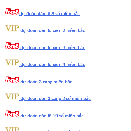
dự đoán dàn lô 8 số miền bắc
dự đoán dàn lô xiên 2 miền bắc
dự đoán dàn lô xiên 3 miền bắc
dự đoán dàn lô xiên 4 miền bắc
dự đoán 3 càng miền bắc
dự đoán dàn 3 càng 2 số miền bắc
dự đoán dàn lô 10 số miền bắc