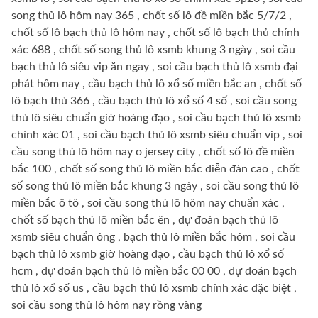
song thủ lô hôm nay 365 , chốt số lô đề miền bắc 5/7/2 ,
chốt số lô bạch thủ lô hôm nay , chốt số lô bạch thủ chính
xác 688 , chốt số song thủ lô xsmb khung 3 ngày , soi cầu
bạch thủ lô siêu vip ăn ngay , soi cầu bạch thủ lô xsmb đại
phát hôm nay , cầu bạch thủ lô xổ số miền bắc an , chốt số
lô bạch thủ 366 , cầu bạch thủ lô xổ số 4 số , soi cầu song
thủ lô siêu chuẩn giờ hoàng đạo , soi cầu bạch thủ lô xsmb
chính xác 01 , soi cầu bạch thủ lô xsmb siêu chuẩn vip , soi
cầu song thủ lô hôm nay o jersey city , chốt số lô đề miền
bắc 100 , chốt số song thủ lô miền bắc diễn đàn cao , chốt
số song thủ lô miền bắc khung 3 ngày , soi cầu song thủ lô
miền bắc ô tô , soi cầu song thủ lô hôm nay chuẩn xác ,
chốt số bạch thủ lô miền bắc ên , dự đoán bạch thủ lô
xsmb siêu chuẩn ông , bạch thủ lô miền bắc hôm , soi cầu
bạch thủ lô xsmb giờ hoàng đạo , cầu bạch thủ lô xổ số
hcm , dự đoán bạch thủ lô miền bắc 00 00 , dự đoán bạch
thủ lô xổ số us , cầu bạch thủ lô xsmb chính xác đặc biệt ,
soi cầu song thủ lô hôm nay rồng vàng