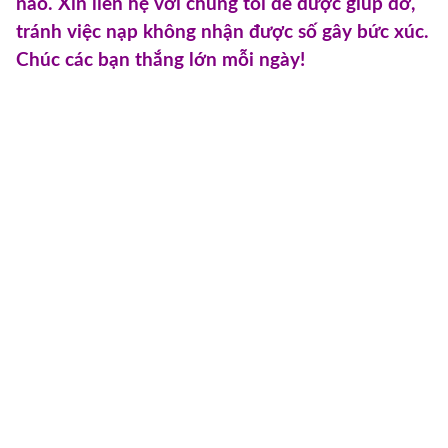
nào. Xin liên hệ với chúng tôi để được giúp đỡ,
tránh việc nạp không nhận được số gây bức xúc.
Chúc các bạn thắng lớn mỗi ngày!