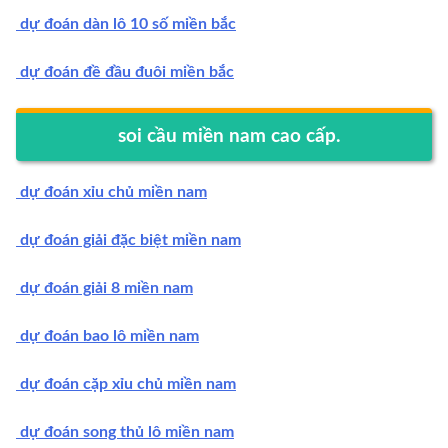
dự đoán dàn lô 10 số miền bắc
dự đoán đề đầu đuôi miền bắc
soi cầu miền nam cao cấp.
dự đoán xỉu chủ miền nam
dự đoán giải đặc biệt miền nam
dự đoán giải 8 miền nam
dự đoán bao lô miền nam
dự đoán cặp xỉu chủ miền nam
dự đoán song thủ lô miền nam