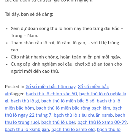
Tại đây, bạn sẽ dễ dàng:
Xem dự đoán song thủ lô hôm nay theo từng đài Bắc –
Trung – Nam.
Tham khảo cầu lô rơi, lô câm, lô gan,… với tỉ lệ trúng
cao.
Cập nhật nhanh chóng, hoàn toàn miễn phí mỗi ngày.
Cung cấp kinh nghiệm soi cầu, chơi xổ số an toàn cho
người mới đến cao thủ.
Posted in
Xổ số miền bắc hôm nay
,
Xổ số miền bắc
vip
Tagged
bạch thủ lô chính xác 50
,
bạch thủ lô có nghĩa là
gì
,
bạch thủ lô gì
,
bạch thủ lô miền bắc 5 số
,
bạch thủ lô
miền bắc hôm
,
bạch thủ lô miền bắc rồng bạch kim
,
bạch
thủ lô ngày 22 tháng 7
,
bạch thủ lô siêu chuẩn xsmb
,
bach
thu lo trung ruoi
,
bạch thủ lô uber
,
bạch thủ lô xsmb 00-99
,
bạch thủ lô xsmb gan
,
bạch thủ lô xsmb old
,
bạch thủ lô