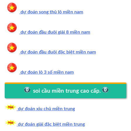
dự đoán song thủ lô miền nam
dự đoán đầu đuôi giải 8 miền nam
dự đoán đầu đuôi đặc biệt miền nam
dự đoán lô 3 số miền nam
soi cầu miền trung cao cấp.
dự đoán xỉu chủ miền trung
dự đoán giải đặc biệt miền trung