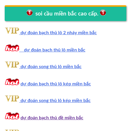
soi cầu miền bắc cao cấp.
dự đoán bạch thủ lô 2 nháy miền bắc
dự đoán bạch thủ lô miền bắc
dự đoán song thủ lô miền bắc
dự đoán bạch thủ lô kép miền bắc
dự đoán song thủ lô kép miền bắc
dự đoán bạch thủ đề miền bắc