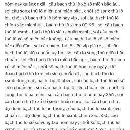
hôm nay quảng ngãi , cầu bạch thủ lô xổ số miền bắc âu ,
soi cầu song thủ lô miễn phí miền bắc , chốt số song thủ lô
id , chốt số bạch thủ lô hôm nay vip , soi cầu bạch thủ lô
chính xác mienhua , bạch thủ lô xsmb 00-99 , soi cầu bạch
thủ lô xsmb , bạch thủ lô siêu chuẩn xsmb , soi cầu bạch
thủ lô xổ số miền bắc không , cầu bạch thủ lô xổ số miền
bắc diễn đàn , soi cầu bạch thủ lô siêu vip giá rẻ , soi cầu
bạch thủ lô siêu chuẩn uy tín , soi cầu lô song thủ miền bắc
chuẩn , soi cầu bạch thủ lô miền bắc apk , bạch thủ lô xsmb
xổ số miền bắc , chốt số bạch thủ lô hôm nay ngày , dự
đoán bạch thủ lô xsmb siêu chuẩn ơi , cau bach thu lo
xsmb dong nai , bạch thủ lô uber , soi cầu bạch thủ lô xổ số
siêu chuẩn ân , soi cầu bạch thủ lô siêu chuẩn liêu , chốt số
song thủ lô ba miền , soi cầu bạch thủ lô hôm nay 366 , soi
cầu bạch thủ lô xổ số siêu chuẩn euro , soi cầu bạch thủ ,
dự đoán bạch thủ lô ăn thông , cầu bạch thủ lô xsmb siêu
chuẩn it , dự đoán bạch thủ lô xsmb chính xác 500 , cầu
bạch thủ lô xổ số vũng tàu hôm nay , chốt số bạch thủ lô
xsmb lô , soi cầu bạch thủ lô xổ số chính xác 5p20 , soi cầu