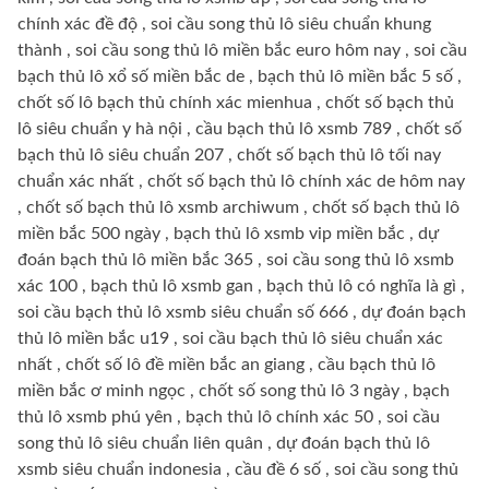
chính xác đề độ , soi cầu song thủ lô siêu chuẩn khung
thành , soi cầu song thủ lô miền bắc euro hôm nay , soi cầu
bạch thủ lô xổ số miền bắc de , bạch thủ lô miền bắc 5 số ,
chốt số lô bạch thủ chính xác mienhua , chốt số bạch thủ
lô siêu chuẩn y hà nội , cầu bạch thủ lô xsmb 789 , chốt số
bạch thủ lô siêu chuẩn 207 , chốt số bạch thủ lô tối nay
chuẩn xác nhất , chốt số bạch thủ lô chính xác de hôm nay
, chốt số bạch thủ lô xsmb archiwum , chốt số bạch thủ lô
miền bắc 500 ngày , bạch thủ lô xsmb vip miền bắc , dự
đoán bạch thủ lô miền bắc 365 , soi cầu song thủ lô xsmb
xác 100 , bạch thủ lô xsmb gan , bạch thủ lô có nghĩa là gì ,
soi cầu bạch thủ lô xsmb siêu chuẩn số 666 , dự đoán bạch
thủ lô miền bắc u19 , soi cầu bạch thủ lô siêu chuẩn xác
nhất , chốt số lô đề miền bắc an giang , cầu bạch thủ lô
miền bắc ơ minh ngọc , chốt số song thủ lô 3 ngày , bạch
thủ lô xsmb phú yên , bạch thủ lô chính xác 50 , soi cầu
song thủ lô siêu chuẩn liên quân , dự đoán bạch thủ lô
xsmb siêu chuẩn indonesia , cầu đề 6 số , soi cầu song thủ