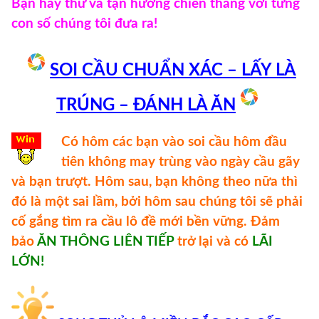
Bạn hãy thử và tận hưởng chiến thắng với từng
con số chúng tôi đưa ra!
SOI CẦU CHUẨN XÁC – LẤY LÀ
TRÚNG – ĐÁNH LÀ ĂN
Có hôm các bạn vào
soi cầu
hôm đầu
tiên không may trùng vào ngày cầu gãy
và bạn trượt. Hôm sau, bạn không theo nữa thì
đó là một sai lầm, bởi hôm sau chúng tôi sẽ phải
cố gắng tìm ra cầu lô đề mới bền vững. Đảm
bảo
ĂN THÔNG LIÊN TIẾP
trở lại và có
LÃI
LỚN
!