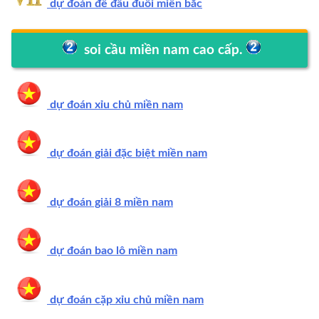
dự đoán đề đầu đuôi miền bắc
soi cầu miền nam cao cấp.
dự đoán xỉu chủ miền nam
dự đoán giải đặc biệt miền nam
dự đoán giải 8 miền nam
dự đoán bao lô miền nam
dự đoán cặp xỉu chủ miền nam