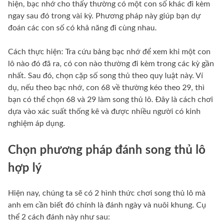
hiện, bạc nhớ cho thấy thường có một con số khác đi kèm
ngay sau đó trong vài kỳ. Phương pháp này giúp bạn dự
đoán các con số có khả năng đi cùng nhau.
Cách thực hiện: Tra cứu bảng bạc nhớ để xem khi một con
lô nào đó đã ra, có con nào thường đi kèm trong các kỳ gần
nhất. Sau đó, chọn cặp số song thủ theo quy luật này. Ví
dụ, nếu theo bạc nhớ, con 68 về thường kéo theo 29, thì
bạn có thể chọn 68 và 29 làm song thủ lô. Đây là cách chơi
dựa vào xác suất thống kê và được nhiều người có kinh
nghiệm áp dụng.
Chọn phương pháp đánh song thủ lô
hợp lý
Hiện nay, chúng ta sẽ có 2 hình thức chơi song thủ lô mà
anh em cần biết đó chính là đánh ngày và nuôi khung. Cụ
thể 2 cách đánh này như sau: