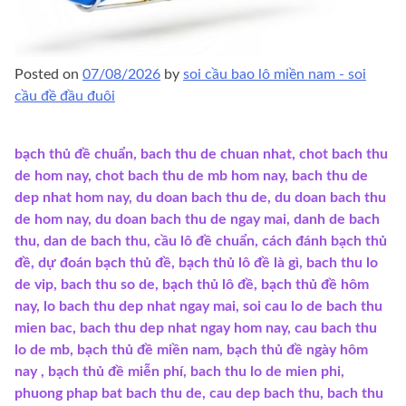
Posted on
07/08/2026
by
soi cầu bao lô miền nam - soi
cầu đề đầu đuôi
bạch thủ đề chuẩn, bach thu de chuan nhat, chot bach thu
de hom nay, chot bach thu de mb hom nay, bach thu de
dep nhat hom nay, du doan bach thu de, du doan bach thu
de hom nay, du doan bach thu de ngay mai, danh de bach
thu, dan de bach thu, cầu lô đề chuẩn, cách đánh bạch thủ
đề, dự đoán bạch thủ đề, bạch thủ lô đề là gì, bach thu lo
de vip, bach thu so de, bạch thủ lô đề, bạch thủ đề hôm
nay, lo bach thu dep nhat ngay mai, soi cau lo de bach thu
mien bac, bach thu dep nhat ngay hom nay, cau bach thu
lo de mb, bạch thủ đề miền nam, bạch thủ đề ngày hôm
nay , bạch thủ đề miễn phí, bach thu lo de mien phi,
phuong phap bat bach thu de, cau dep bach thu, bach thu