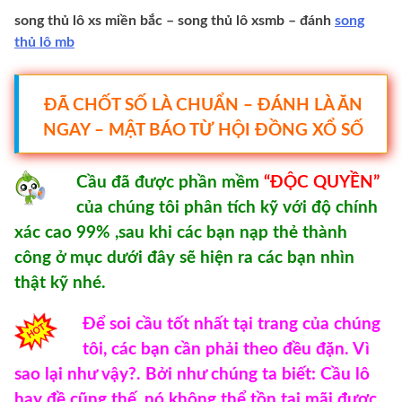
song thủ lô xs miền bắc – song thủ lô xsmb – đánh
song
thủ lô mb
ĐÃ CHỐT SỐ LÀ CHUẨN – ĐÁNH LÀ ĂN
NGAY – MẬT BÁO TỪ HỘI ĐỒNG XỔ SỐ
Cầu đã được phần mềm
“ĐỘC QUYỀN”
của chúng tôi phân tích kỹ với độ chính
xác cao 99% ,sau khi các bạn nạp thẻ thành
công ở mục dưới đây sẽ hiện ra các bạn nhìn
thật kỹ nhé.
Để soi cầu tốt nhất tại trang của chúng
tôi, các bạn cần phải theo đều đặn. Vì
sao lại như vậy?. Bởi như chúng ta biết: Cầu lô
hay đề cũng thế, nó không thể tồn tại mãi được.