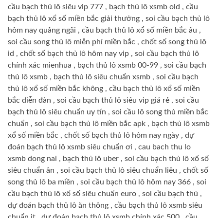
cầu bạch thủ lô siêu vip 777 , bạch thủ lô xsmb old , cầu
bạch thủ lô xổ số miền bắc giải thưởng , soi cầu bạch thủ lô
hôm nay quảng ngãi , cầu bạch thủ lô xổ số miền bắc âu ,
soi cầu song thủ lô miễn phí miền bắc , chốt số song thủ lô
id , chốt số bạch thủ lô hôm nay vip , soi cầu bạch thủ lô
chính xác mienhua , bạch thủ lô xsmb 00-99 , soi cầu bạch
thủ lô xsmb , bạch thủ lô siêu chuẩn xsmb , soi cầu bạch
thủ lô xổ số miền bắc không , cầu bạch thủ lô xổ số miền
bắc diễn đàn , soi cầu bạch thủ lô siêu vip giá rẻ , soi cầu
bạch thủ lô siêu chuẩn uy tín , soi cầu lô song thủ miền bắc
chuẩn , soi cầu bạch thủ lô miền bắc apk , bạch thủ lô xsmb
xổ số miền bắc , chốt số bạch thủ lô hôm nay ngày , dự
đoán bạch thủ lô xsmb siêu chuẩn ơi , cau bach thu lo
xsmb dong nai , bạch thủ lô uber , soi cầu bạch thủ lô xổ số
siêu chuẩn ân , soi cầu bạch thủ lô siêu chuẩn liêu , chốt số
song thủ lô ba miền , soi cầu bạch thủ lô hôm nay 366 , soi
cầu bạch thủ lô xổ số siêu chuẩn euro , soi cầu bạch thủ ,
dự đoán bạch thủ lô ăn thông , cầu bạch thủ lô xsmb siêu
chuẩn it , dự đoán bạch thủ lô xsmb chính xác 500 , cầu