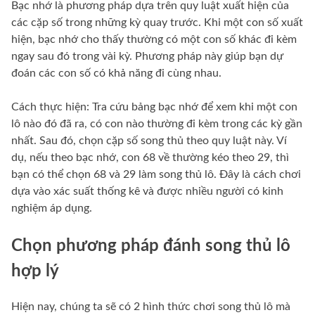
Bạc nhớ là phương pháp dựa trên quy luật xuất hiện của
các cặp số trong những kỳ quay trước. Khi một con số xuất
hiện, bạc nhớ cho thấy thường có một con số khác đi kèm
ngay sau đó trong vài kỳ. Phương pháp này giúp bạn dự
đoán các con số có khả năng đi cùng nhau.
Cách thực hiện: Tra cứu bảng bạc nhớ để xem khi một con
lô nào đó đã ra, có con nào thường đi kèm trong các kỳ gần
nhất. Sau đó, chọn cặp số song thủ theo quy luật này. Ví
dụ, nếu theo bạc nhớ, con 68 về thường kéo theo 29, thì
bạn có thể chọn 68 và 29 làm song thủ lô. Đây là cách chơi
dựa vào xác suất thống kê và được nhiều người có kinh
nghiệm áp dụng.
Chọn phương pháp đánh song thủ lô
hợp lý
Hiện nay, chúng ta sẽ có 2 hình thức chơi song thủ lô mà