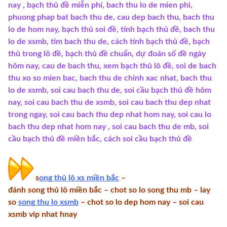
nay , bạch thủ đề miễn phí, bach thu lo de mien phi,
phuong phap bat bach thu de, cau dep bach thu, bach thu
lo de hom nay, bạch thủ soi đề, tính bạch thủ đề, bach thu
lo de xsmb, tim bach thu de, cách tính bạch thủ đề, bạch
thủ trong lô đề, bạch thủ đề chuẩn, dự đoán số đề ngày
hôm nay, cau de bach thu, xem bạch thủ lô đề, soi de bach
thu xo so mien bac, bach thu de chinh xac nhat, bach thu
lo de xsmb, soi cau bach thu de, soi cầu bạch thủ đề hôm
nay, soi cau bach thu de xsmb, soi cau bach thu dep nhat
trong ngay, soi cau bach thu dep nhat hom nay, soi cau lo
bach thu dep nhat hom nay , soi cau bach thu de mb, soi
cầu bạch thủ đề miền bắc, cách soi cầu bạch thủ đề
s
ong thủ lô xs miền bắc
–
đánh song thủ lô miền bắc – chot so lo song thu mb – lay
so
song thu lo xsmb
– chot so lo dep hom nay – soi cau
xsmb vip nhat hnay