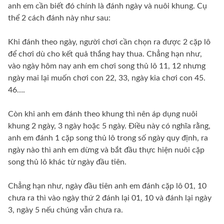
anh em cần biết đó chính là đánh ngày và nuôi khung. Cụ
thể 2 cách đánh này như sau:
Khi đánh theo ngày, người chơi cần chọn ra được 2 cặp lô
để chơi dù cho kết quả thắng hay thua. Chẳng hạn như,
vào ngày hôm nay anh em chơi song thủ lô 11, 12 nhưng
ngày mai lại muốn chơi con 22, 33, ngày kia chơi con 45.
46….
Còn khi anh em đánh theo khung thì nên áp dụng nuôi
khung 2 ngày, 3 ngày hoặc 5 ngày. Điều này có nghĩa rằng,
anh em đánh 1 cặp song thủ lô trong số ngày quy định, ra
ngày nào thì anh em dừng và bắt đầu thực hiện nuôi cặp
song thủ lô khác từ ngày đầu tiên.
Chẳng hạn như, ngày đầu tiên anh em đánh cặp lô 01, 10
chưa ra thì vào ngày thứ 2 đánh lại 01, 10 và đánh lại ngày
3, ngày 5 nếu chúng vẫn chưa ra.