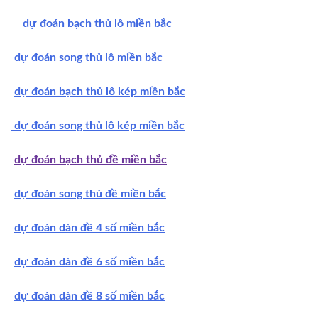
dự đoán bạch thủ lô miền bắc
dự đoán song thủ lô miền bắc
dự đoán bạch thủ lô kép miền bắc
dự đoán song thủ lô kép miền bắc
dự đoán bạch thủ đề miền bắc
dự đoán song thủ đề miền bắc
dự đoán dàn đề 4 số miền bắc
dự đoán dàn đề 6 số miền bắc
dự đoán dàn đề 8 số miền bắc