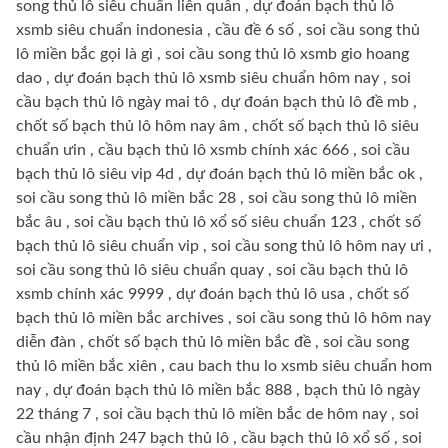
song thủ lô siêu chuẩn liên quân , dự đoán bạch thủ lô
xsmb siêu chuẩn indonesia , cầu đề 6 số , soi cầu song thủ
lô miền bắc gọi là gì , soi cầu song thủ lô xsmb gio hoang
dao , dự đoán bạch thủ lô xsmb siêu chuẩn hôm nay , soi
cầu bạch thủ lô ngày mai tô , dự đoán bạch thủ lô đề mb ,
chốt số bạch thủ lô hôm nay âm , chốt số bạch thủ lô siêu
chuẩn ưin , cầu bạch thủ lô xsmb chính xác 666 , soi cầu
bạch thủ lô siêu vip 4d , dự đoán bạch thủ lô miền bắc ok ,
soi cầu song thủ lô miền bắc 28 , soi cầu song thủ lô miền
bắc âu , soi cầu bạch thủ lô xổ số siêu chuẩn 123 , chốt số
bạch thủ lô siêu chuẩn vip , soi cầu song thủ lô hôm nay ưi ,
soi cầu song thủ lô siêu chuẩn quay , soi cầu bạch thủ lô
xsmb chính xác 9999 , dự đoán bạch thủ lô usa , chốt số
bạch thủ lô miền bắc archives , soi cầu song thủ lô hôm nay
diễn đàn , chốt số bạch thủ lô miền bắc đề , soi cầu song
thủ lô miền bắc xiên , cau bach thu lo xsmb siêu chuẩn hom
nay , dự đoán bạch thủ lô miền bắc 888 , bạch thủ lô ngày
22 tháng 7 , soi cầu bạch thủ lô miền bắc de hôm nay , soi
cầu nhận định 247 bạch thủ lô , cầu bạch thủ lô xổ số , soi