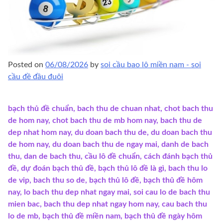
Posted on
06/08/2026
by
soi cầu bao lô miền nam - soi
cầu đề đầu đuôi
bạch thủ đề chuẩn, bach thu de chuan nhat, chot bach thu
de hom nay, chot bach thu de mb hom nay, bach thu de
dep nhat hom nay, du doan bach thu de, du doan bach thu
de hom nay, du doan bach thu de ngay mai, danh de bach
thu, dan de bach thu, cầu lô đề chuẩn, cách đánh bạch thủ
đề, dự đoán bạch thủ đề, bạch thủ lô đề là gì, bach thu lo
de vip, bach thu so de, bạch thủ lô đề, bạch thủ đề hôm
nay, lo bach thu dep nhat ngay mai, soi cau lo de bach thu
mien bac, bach thu dep nhat ngay hom nay, cau bach thu
lo de mb, bạch thủ đề miền nam, bạch thủ đề ngày hôm