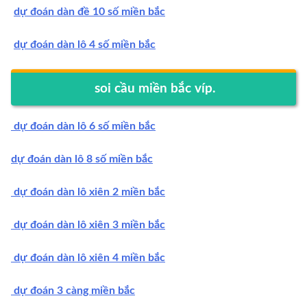
dự đoán dàn đề 10 số miền bắc
dự đoán dàn lô 4 số miền bắc
soi cầu miền bắc víp.
dự đoán dàn lô 6 số miền bắc
dự đoán dàn lô 8 số miền bắc
dự đoán dàn lô xiên 2 miền bắc
dự đoán dàn lô xiên 3 miền bắc
dự đoán dàn lô xiên 4 miền bắc
dự đoán 3 càng miền bắc