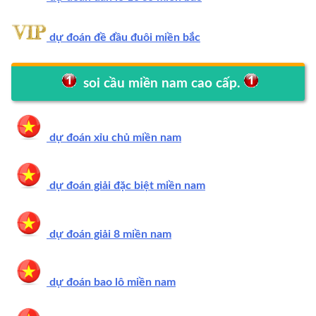
dự đoán đề đầu đuôi miền bắc
soi cầu miền nam cao cấp.
dự đoán xỉu chủ miền nam
dự đoán giải đặc biệt miền nam
dự đoán giải 8 miền nam
dự đoán bao lô miền nam