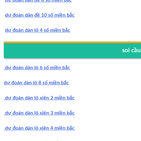
dự đoán dàn đề 10 số miền bắc
dự đoán dàn lô 4 số miền bắc
soi cầu
dự đoán dàn lô 6 số miền bắc
dự đoán dàn lô 8 số miền bắc
dự đoán dàn lô xiên 2 miền bắc
dự đoán dàn lô xiên 3 miền bắc
dự đoán dàn lô xiên 4 miền bắc