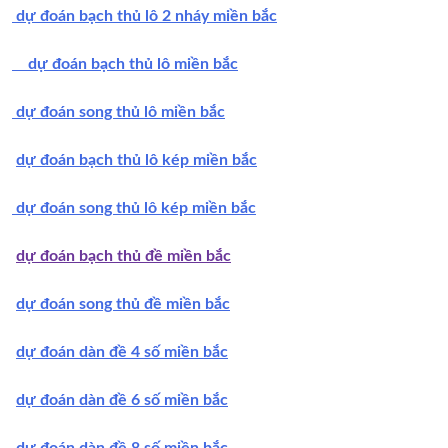
dự đoán bạch thủ lô 2 nháy miền bắc
dự đoán bạch thủ lô miền bắc
dự đoán song thủ lô miền bắc
dự đoán bạch thủ lô kép miền bắc
dự đoán song thủ lô kép miền bắc
dự đoán bạch thủ đề miền bắc
dự đoán song thủ đề miền bắc
dự đoán dàn đề 4 số miền bắc
dự đoán dàn đề 6 số miền bắc
dự đoán dàn đề 8 số miền bắc