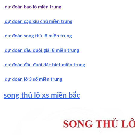
dự đoán bao lô miền trung
dự đoán cặp xỉu chủ miền trung
dự đoán song thủ lô miền trung
dự đoán đầu đuôi giải 8 miền trung
dự đoán đầu đuôi đặc biệt miền trung
dự đoán lô 3 số miền trung
song thủ lô xs miền bắc