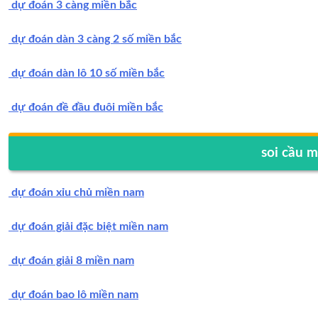
dự đoán 3 càng miền bắc
dự đoán dàn 3 càng 2 số miền bắc
dự đoán dàn lô 10 số miền bắc
dự đoán đề đầu đuôi miền bắc
soi cầu m
dự đoán xỉu chủ miền nam
dự đoán giải đặc biệt miền nam
dự đoán giải 8 miền nam
dự đoán bao lô miền nam