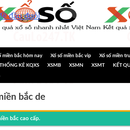
 đề đầu đuôi
ố miền bắc hôm nay
Xổ số miền bắc vip
Xổ số miền t
THỐNG KÊ KQXS
XSMB
XSMN
XSMT
KẾT Q
Ả
 miền bắc de
iền bắc cao cấp.