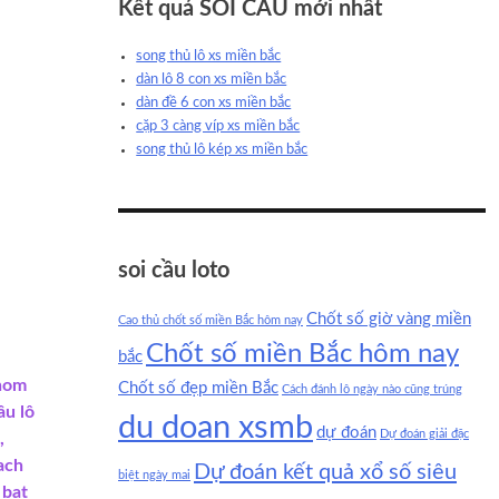
Kết quả SOI CẦU mới nhất
song thủ lô xs miền bắc
dàn lô 8 con xs miền bắc
dàn đề 6 con xs miền bắc
cặp 3 càng víp xs miền bắc
song thủ lô kép xs miền bắc
soi cầu loto
Chốt số giờ vàng miền
Cao thủ chốt số miền Bắc hôm nay
Chốt số miền Bắc hôm nay
bắc
 hom
Chốt số đẹp miền Bắc
Cách đánh lô ngày nào cũng trúng
ầu lô
du doan xsmb
dự đoán
Dự đoán giải đặc
,
ach
Dự đoán kết quả xổ số siêu
biệt ngày mai
 bat