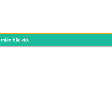
 miền bắc víp.