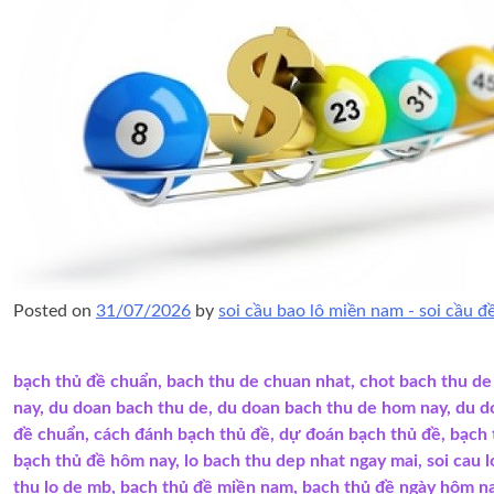
Posted on
31/07/2026
by
soi cầu bao lô miền nam - soi cầu đ
bạch thủ đề chuẩn, bach thu de chuan nhat, chot bach thu d
nay, du doan bach thu de, du doan bach thu de hom nay, du do
đề chuẩn, cách đánh bạch thủ đề, dự đoán bạch thủ đề, bạch thủ
bạch thủ đề hôm nay, lo bach thu dep nhat ngay mai, soi cau 
thu lo de mb, bạch thủ đề miền nam, bạch thủ đề ngày hôm na