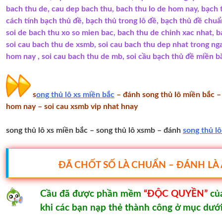
bach thu de, cau dep bach thu, bach thu lo de hom nay, bạch t
cách tính bạch thủ đề, bạch thủ trong lô đề, bạch thủ đề chu
soi de bach thu xo so mien bac, bach thu de chinh xac nhat, b
soi cau bach thu de xsmb, soi cau bach thu dep nhat trong nga
hom nay , soi cau bach thu de mb, soi cầu bạch thủ đề miền b
s
ong thủ lô xs miền bắc
– đánh song thủ lô miền bắc – 
hom nay – soi cau xsmb vip nhat hnay
song thủ lô xs miền bắc – song thủ lô xsmb – đánh
song thủ l
ĐÃ CHỐT SỐ LÀ CHUẨN – ĐÁNH LÀ
Cầu đã được phần mềm
“ĐỘC QUYỀN”
của
khi các bạn nạp thẻ thành công ở mục dưới 