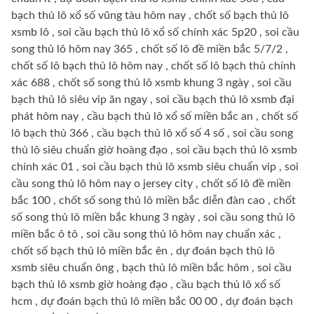
bạch thủ lô xổ số vũng tàu hôm nay , chốt số bạch thủ lô
xsmb lô , soi cầu bạch thủ lô xổ số chính xác 5p20 , soi cầu
song thủ lô hôm nay 365 , chốt số lô đề miền bắc 5/7/2 ,
chốt số lô bạch thủ lô hôm nay , chốt số lô bạch thủ chính
xác 688 , chốt số song thủ lô xsmb khung 3 ngày , soi cầu
bạch thủ lô siêu vip ăn ngay , soi cầu bạch thủ lô xsmb đại
phát hôm nay , cầu bạch thủ lô xổ số miền bắc an , chốt số
lô bạch thủ 366 , cầu bạch thủ lô xổ số 4 số , soi cầu song
thủ lô siêu chuẩn giờ hoàng đạo , soi cầu bạch thủ lô xsmb
chính xác 01 , soi cầu bạch thủ lô xsmb siêu chuẩn vip , soi
cầu song thủ lô hôm nay o jersey city , chốt số lô đề miền
bắc 100 , chốt số song thủ lô miền bắc diễn đàn cao , chốt
số song thủ lô miền bắc khung 3 ngày , soi cầu song thủ lô
miền bắc ô tô , soi cầu song thủ lô hôm nay chuẩn xác ,
chốt số bạch thủ lô miền bắc ên , dự đoán bạch thủ lô
xsmb siêu chuẩn ông , bạch thủ lô miền bắc hôm , soi cầu
bạch thủ lô xsmb giờ hoàng đạo , cầu bạch thủ lô xổ số
hcm , dự đoán bạch thủ lô miền bắc 00 00 , dự đoán bạch