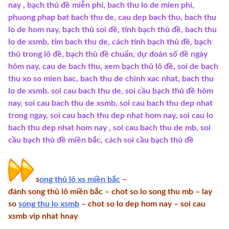
nay , bạch thủ đề miễn phí, bach thu lo de mien phi,
phuong phap bat bach thu de, cau dep bach thu, bach thu
lo de hom nay, bạch thủ soi đề, tính bạch thủ đề, bach thu
lo de xsmb, tim bach thu de, cách tính bạch thủ đề, bạch
thủ trong lô đề, bạch thủ đề chuẩn, dự đoán số đề ngày
hôm nay, cau de bach thu, xem bạch thủ lô đề, soi de bach
thu xo so mien bac, bach thu de chinh xac nhat, bach thu
lo de xsmb, soi cau bach thu de, soi cầu bạch thủ đề hôm
nay, soi cau bach thu de xsmb, soi cau bach thu dep nhat
trong ngay, soi cau bach thu dep nhat hom nay, soi cau lo
bach thu dep nhat hom nay , soi cau bach thu de mb, soi
cầu bạch thủ đề miền bắc, cách soi cầu bạch thủ đề
s
ong thủ lô xs miền bắc
–
đánh song thủ lô miền bắc – chot so lo song thu mb – lay
so
song thu lo xsmb
– chot so lo dep hom nay – soi cau
xsmb vip nhat hnay