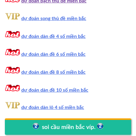
dự đoán bạch thủ đề miền bắc
dự đoán song thủ đề miền bắc
dự đoán dàn đề 4 số miền bắc
dự đoán dàn đề 6 số miền bắc
dự đoán dàn đề 8 số miền bắc
dự đoán dàn đề 10 số miền bắc
dự đoán dàn lô 4 số miền bắc
soi cầu miền bắc víp.