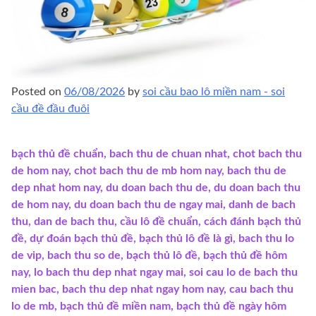
Posted on
06/08/2026
by
soi cầu bao lô miền nam - soi
cầu đề đầu đuôi
bạch thủ đề chuẩn, bach thu de chuan nhat, chot bach thu
de hom nay, chot bach thu de mb hom nay, bach thu de
dep nhat hom nay, du doan bach thu de, du doan bach thu
de hom nay, du doan bach thu de ngay mai, danh de bach
thu, dan de bach thu, cầu lô đề chuẩn, cách đánh bạch thủ
đề, dự đoán bạch thủ đề, bạch thủ lô đề là gì, bach thu lo
de vip, bach thu so de, bạch thủ lô đề, bạch thủ đề hôm
nay, lo bach thu dep nhat ngay mai, soi cau lo de bach thu
mien bac, bach thu dep nhat ngay hom nay, cau bach thu
lo de mb, bạch thủ đề miền nam, bạch thủ đề ngày hôm