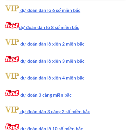
dự đoán dàn lô 6 số miền bắc
dự đoán dàn lô 8 số miền bắc
dự đoán dàn lô xiên 2 miền bắc
dự đoán dàn lô xiên 3 miền bắc
dự đoán dàn lô xiên 4 miền bắc
dự đoán 3 càng miền bắc
dự đoán dàn 3 càng 2 số miền bắc
dự đoán dàn lô 10 số miền bắc