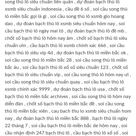
song thủ lô siêu chuẩn liên quân , dự đoán bạch thủ lô
xsmb siêu chuẩn indonesia , cầu đề 6 số , soi cầu song thủ
lô miền bắc gọi là gì , soi cầu song thủ lô xsmb gio hoang
dao , dự đoán bạch thủ lô xsmb siêu chuẩn hôm nay , soi
cầu bạch thủ lô ngày mai tô , dự đoán bạch thủ lô đề mb ,
chốt số bạch thủ lô hôm nay âm , chốt số bạch thủ lô siêu
chuẩn ưin , cầu bạch thủ lô xsmb chính xác 666 , soi cầu
bạch thủ lô siêu vip 4d , dự đoán bạch thủ lô miền bắc ok ,
soi cầu song thủ lô miền bắc 28 , soi cầu song thủ lô miền
bắc âu , soi cầu bạch thủ lô xổ số siêu chuẩn 123 , chốt số
bạch thủ lô siêu chuẩn vip , soi cầu song thủ lô hôm nay ưi ,
soi cầu song thủ lô siêu chuẩn quay , soi cầu bạch thủ lô
xsmb chính xác 9999 , dự đoán bạch thủ lô usa , chốt số
bạch thủ lô miền bắc archives , soi cầu song thủ lô hôm nay
diễn đàn , chốt số bạch thủ lô miền bắc đề , soi cầu song
thủ lô miền bắc xiên , cau bach thu lo xsmb siêu chuẩn hom
nay , dự đoán bạch thủ lô miền bắc 888 , bạch thủ lô ngày
22 tháng 7 , soi cầu bạch thủ lô miền bắc de hôm nay , soi
cầu nhận định 247 bạch thủ lô , cầu bạch thủ lô xổ số , soi