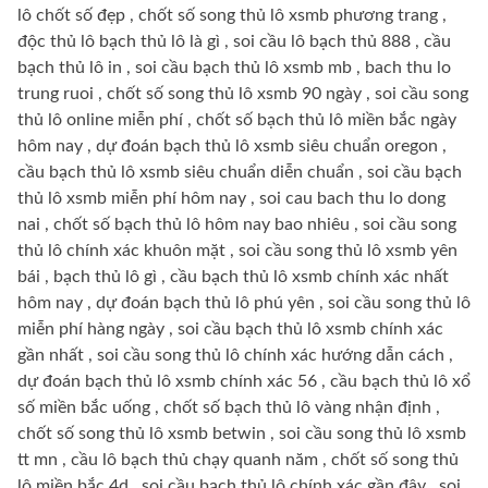
lô chốt số đẹp , chốt số song thủ lô xsmb phương trang ,
độc thủ lô bạch thủ lô là gì , soi cầu lô bạch thủ 888 , cầu
bạch thủ lô in , soi cầu bạch thủ lô xsmb mb , bach thu lo
trung ruoi , chốt số song thủ lô xsmb 90 ngày , soi cầu song
thủ lô online miễn phí , chốt số bạch thủ lô miền bắc ngày
hôm nay , dự đoán bạch thủ lô xsmb siêu chuẩn oregon ,
cầu bạch thủ lô xsmb siêu chuẩn diễn chuẩn , soi cầu bạch
thủ lô xsmb miễn phí hôm nay , soi cau bach thu lo dong
nai , chốt số bạch thủ lô hôm nay bao nhiêu , soi cầu song
thủ lô chính xác khuôn mặt , soi cầu song thủ lô xsmb yên
bái , bạch thủ lô gì , cầu bạch thủ lô xsmb chính xác nhất
hôm nay , dự đoán bạch thủ lô phú yên , soi cầu song thủ lô
miễn phí hàng ngày , soi cầu bạch thủ lô xsmb chính xác
gần nhất , soi cầu song thủ lô chính xác hướng dẫn cách ,
dự đoán bạch thủ lô xsmb chính xác 56 , cầu bạch thủ lô xổ
số miền bắc uống , chốt số bạch thủ lô vàng nhận định ,
chốt số song thủ lô xsmb betwin , soi cầu song thủ lô xsmb
tt mn , cầu lô bạch thủ chạy quanh năm , chốt số song thủ
lô miền bắc 4d , soi cầu bạch thủ lô chính xác gần đây , soi