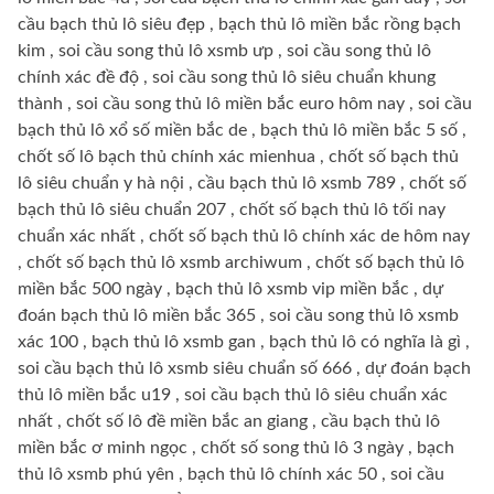
cầu bạch thủ lô siêu đẹp , bạch thủ lô miền bắc rồng bạch
kim , soi cầu song thủ lô xsmb ưp , soi cầu song thủ lô
chính xác đề độ , soi cầu song thủ lô siêu chuẩn khung
thành , soi cầu song thủ lô miền bắc euro hôm nay , soi cầu
bạch thủ lô xổ số miền bắc de , bạch thủ lô miền bắc 5 số ,
chốt số lô bạch thủ chính xác mienhua , chốt số bạch thủ
lô siêu chuẩn y hà nội , cầu bạch thủ lô xsmb 789 , chốt số
bạch thủ lô siêu chuẩn 207 , chốt số bạch thủ lô tối nay
chuẩn xác nhất , chốt số bạch thủ lô chính xác de hôm nay
, chốt số bạch thủ lô xsmb archiwum , chốt số bạch thủ lô
miền bắc 500 ngày , bạch thủ lô xsmb vip miền bắc , dự
đoán bạch thủ lô miền bắc 365 , soi cầu song thủ lô xsmb
xác 100 , bạch thủ lô xsmb gan , bạch thủ lô có nghĩa là gì ,
soi cầu bạch thủ lô xsmb siêu chuẩn số 666 , dự đoán bạch
thủ lô miền bắc u19 , soi cầu bạch thủ lô siêu chuẩn xác
nhất , chốt số lô đề miền bắc an giang , cầu bạch thủ lô
miền bắc ơ minh ngọc , chốt số song thủ lô 3 ngày , bạch
thủ lô xsmb phú yên , bạch thủ lô chính xác 50 , soi cầu