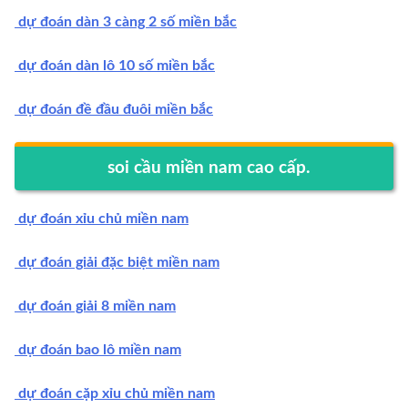
dự đoán dàn 3 càng 2 số miền bắc
dự đoán dàn lô 10 số miền bắc
dự đoán đề đầu đuôi miền bắc
soi cầu miền nam cao cấp.
dự đoán xỉu chủ miền nam
dự đoán giải đặc biệt miền nam
dự đoán giải 8 miền nam
dự đoán bao lô miền nam
dự đoán cặp xỉu chủ miền nam