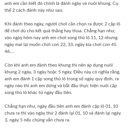
anh em cần biết đó chính là đánh ngày và nuôi khung. Cụ
thể 2 cách đánh này như sau:
Khi đánh theo ngày, người chơi cần chọn ra được 2 cặp lô
để chơi dù cho kết quả thắng hay thua. Chẳng hạn như,
vào ngày hôm nay anh em chơi song thủ lô 11, 12 nhưng
ngày mai lại muốn chơi con 22, 33, ngày kia chơi con 45.
46….
Còn khi anh em đánh theo khung thì nên áp dụng nuôi
khung 2 ngày, 3 ngày hoặc 5 ngày. Điều này có nghĩa rằng,
anh em đánh 1 cặp song thủ lô trong số ngày quy định, ra
ngày nào thì anh em dừng và bắt đầu thực hiện nuôi cặp
song thủ lô khác từ ngày đầu tiên.
Chẳng hạn như, ngày đầu tiên anh em đánh cặp lô 01, 10
chưa ra thì vào ngày thứ 2 đánh lại 01, 10 và đánh lại ngày
3, ngày 5 nếu chúng vẫn chưa ra.