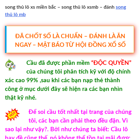
song thủ lô xs miền bắc – song thủ lô xsmb – đánh
song
thủ lô mb
ĐÃ CHỐT SỐ LÀ CHUẨN – ĐÁNH LÀ ĂN
NGAY – MẬT BÁO TỪ HỘI ĐỒNG XỔ SỐ
Cầu đã được phần mềm
“ĐỘC QUYỀN”
của chúng tôi phân tích kỹ với độ chính
xác cao 99% ,sau khi các bạn nạp thẻ thành
công ở mục dưới đây sẽ hiện ra các bạn nhìn
thật kỹ nhé.
Để soi cầu tốt nhất tại trang của chúng
tôi, các bạn cần phải theo đều đặn. Vì
sao lại như vậy?. Bởi như chúng ta biết: Cầu lô
hay đề cũng thế, nó không thể tồn tại mãi được.