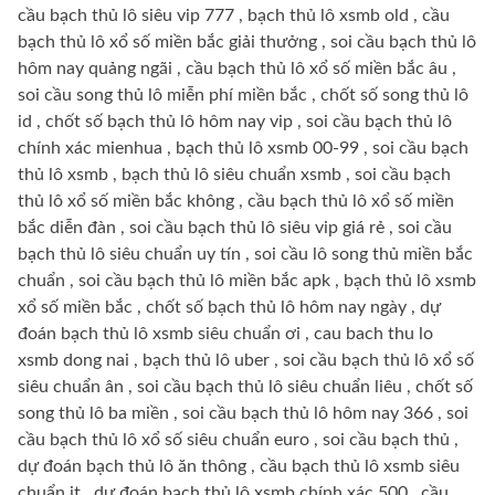
cầu bạch thủ lô siêu vip 777 , bạch thủ lô xsmb old , cầu
bạch thủ lô xổ số miền bắc giải thưởng , soi cầu bạch thủ lô
hôm nay quảng ngãi , cầu bạch thủ lô xổ số miền bắc âu ,
soi cầu song thủ lô miễn phí miền bắc , chốt số song thủ lô
id , chốt số bạch thủ lô hôm nay vip , soi cầu bạch thủ lô
chính xác mienhua , bạch thủ lô xsmb 00-99 , soi cầu bạch
thủ lô xsmb , bạch thủ lô siêu chuẩn xsmb , soi cầu bạch
thủ lô xổ số miền bắc không , cầu bạch thủ lô xổ số miền
bắc diễn đàn , soi cầu bạch thủ lô siêu vip giá rẻ , soi cầu
bạch thủ lô siêu chuẩn uy tín , soi cầu lô song thủ miền bắc
chuẩn , soi cầu bạch thủ lô miền bắc apk , bạch thủ lô xsmb
xổ số miền bắc , chốt số bạch thủ lô hôm nay ngày , dự
đoán bạch thủ lô xsmb siêu chuẩn ơi , cau bach thu lo
xsmb dong nai , bạch thủ lô uber , soi cầu bạch thủ lô xổ số
siêu chuẩn ân , soi cầu bạch thủ lô siêu chuẩn liêu , chốt số
song thủ lô ba miền , soi cầu bạch thủ lô hôm nay 366 , soi
cầu bạch thủ lô xổ số siêu chuẩn euro , soi cầu bạch thủ ,
dự đoán bạch thủ lô ăn thông , cầu bạch thủ lô xsmb siêu
chuẩn it , dự đoán bạch thủ lô xsmb chính xác 500 , cầu