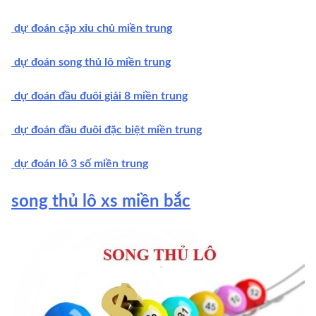
dự đoán cặp xỉu chủ miền trung
dự đoán song thủ lô miền trung
dự đoán đầu đuôi giải 8 miền trung
dự đoán đầu đuôi đặc biệt miền trung
dự đoán lô 3 số miền trung
song thủ lô xs miền bắc