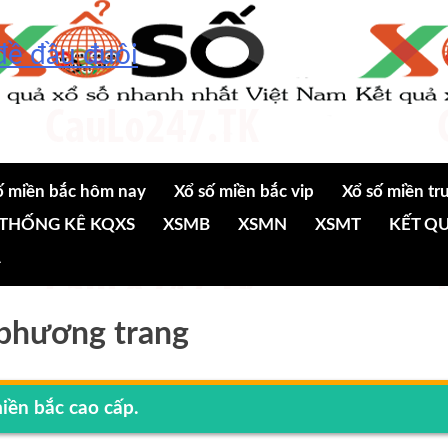
 đề đầu đuôi
ố miền bắc hôm nay
Xổ số miền bắc vip
Xổ số miền t
THỐNG KÊ KQXS
XSMB
XSMN
XSMT
KẾT Q
Ả
 phương trang
iền bắc cao cấp.