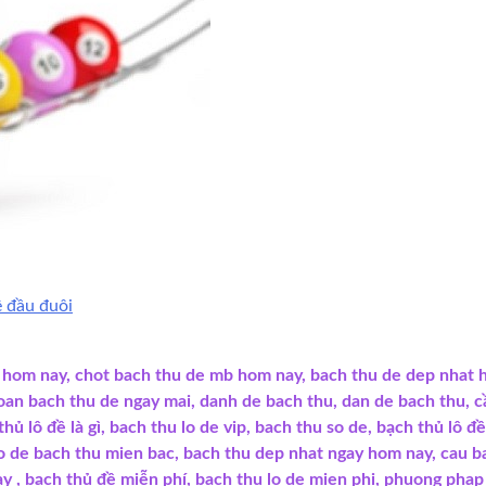
ề đầu đuôi
e hom nay, chot bach thu de mb hom nay, bach thu de dep nhat
an bach thu de ngay mai, danh de bach thu, dan de bach thu, c
 lô đề là gì, bach thu lo de vip, bach thu so de, bạch thủ lô đề
lo de bach thu mien bac, bach thu dep nhat ngay hom nay, cau b
y , bạch thủ đề miễn phí, bach thu lo de mien phi, phuong phap