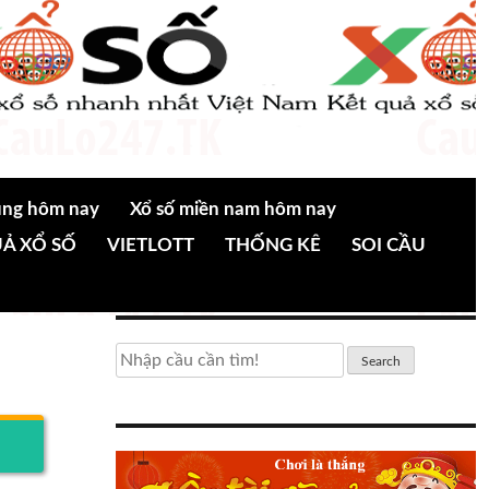
rung hôm nay
Xổ số miền nam hôm nay
UẢ XỔ SỐ
VIETLOTT
THỐNG KÊ
SOI CẦU
Search