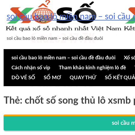
Skip
to
soi cầu bao lô miền nam – soi cầu
content
soi cầu bao lô miền nam – soi cầu đề đầu đuôi
soi cầu bao lô miền nam – soi cầu đề đầu đuôi
Xổ s
Cách nhận số vip
Tham khảo kinh nghiệm lô đề
DÒ VÉ SỐ
SỔ MƠ
QUAY THỬ
SỐ KẾT QU
Thẻ:
chốt số song thủ lô xsmb
soi cầu m