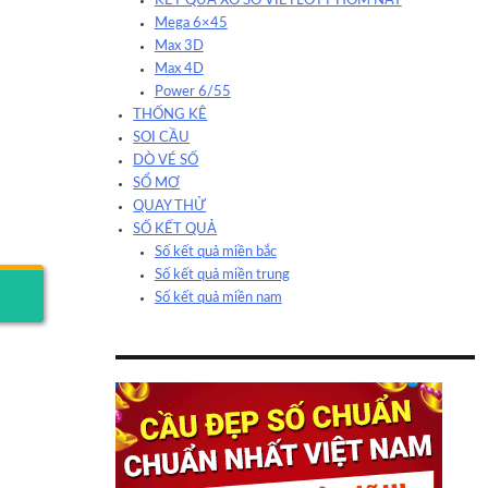
KẾT QUẢ XỔ SỐ VIETLOTT HÔM NAY
Mega 6×45
Max 3D
Max 4D
Power 6/55
THỐNG KÊ
SOI CẦU
DÒ VÉ SỐ
SỔ MƠ
QUAY THỬ
SỐ KẾT QUẢ
Số kết quả miền bắc
Số kết quả miền trung
Số kết quả miền nam