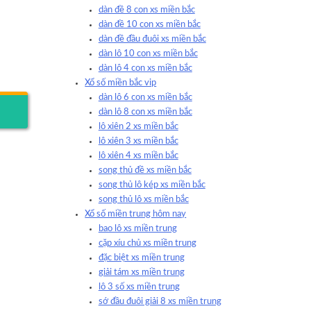
dàn đề 8 con xs miền bắc
dàn đề 10 con xs miền bắc
dàn đề đầu đuôi xs miền bắc
dàn lô 10 con xs miền bắc
dàn lô 4 con xs miền bắc
Xổ số miền bắc vip
dàn lô 6 con xs miền bắc
dàn lô 8 con xs miền bắc
lô xiên 2 xs miền bắc
lô xiên 3 xs miền bắc
lô xiên 4 xs miền bắc
song thủ đề xs miền bắc
song thủ lô kép xs miền bắc
song thủ lô xs miền bắc
Xổ số miền trung hôm nay
bao lô xs miền trung
cặp xíu chủ xs miền trung
đặc biệt xs miền trung
giải tám xs miền trung
lô 3 số xs miền trung
sớ đầu đuôi giải 8 xs miền trung