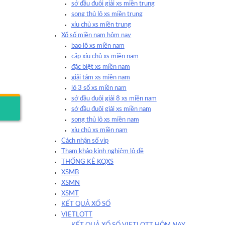
sớ đầu đuôi giải xs miền trung
song thủ lô xs miền trung
xíu chủ xs miền trung
Xổ số miền nam hôm nay
bao lô xs miền nam
cặp xíu chủ xs miền nam
đặc biệt xs miền nam
giải tám xs miền nam
lô 3 số xs miền nam
sớ đầu đuôi giải 8 xs miền nam
sớ đầu đuôi giải xs miền nam
song thủ lô xs miền nam
xíu chủ xs miền nam
Cách nhận số vip
Tham khảo kinh nghiệm lô đề
THỐNG KÊ KQXS
XSMB
XSMN
XSMT
KẾT QUẢ XỔ SỐ
VIETLOTT