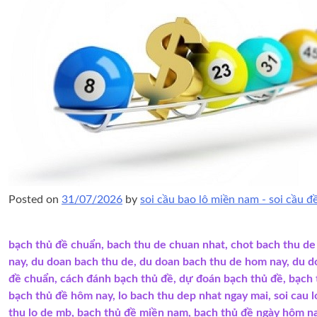
Posted on
31/07/2026
by
soi cầu bao lô miền nam - soi cầu đ
bạch thủ đề chuẩn, bach thu de chuan nhat, chot bach thu d
nay, du doan bach thu de, du doan bach thu de hom nay, du do
đề chuẩn, cách đánh bạch thủ đề, dự đoán bạch thủ đề, bạch thủ
bạch thủ đề hôm nay, lo bach thu dep nhat ngay mai, soi cau 
thu lo de mb, bạch thủ đề miền nam, bạch thủ đề ngày hôm na