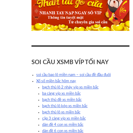
SOI CẦU XSMB VÍP TỐI NAY
soi cầu bao lô miền nam – soi cầu đề đầu đuôi
Xổ số miền bắc hôm nay
bạch thủ lô 2 nháy víp xs miền bắc
ba càng víp xs miền bắc
bạch thủ đề xs miền bắc
bạch thủ lô kép xs miền bắc
bạch thủ lô xs miền bắc
cặp 3 càng víp xs miền bắc
dàn đề 4 con xs miền bắc
dàn đề 6 con xs miền bắc