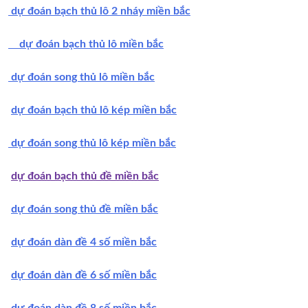
dự đoán bạch thủ lô 2 nháy miền bắc
dự đoán bạch thủ lô miền bắc
dự đoán song thủ lô miền bắc
dự đoán bạch thủ lô kép miền bắc
dự đoán song thủ lô kép miền bắc
dự đoán bạch thủ đề miền bắc
dự đoán song thủ đề miền bắc
dự đoán dàn đề 4 số miền bắc
dự đoán dàn đề 6 số miền bắc
dự đoán dàn đề 8 số miền bắc