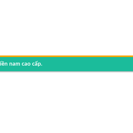
iền nam cao cấp.