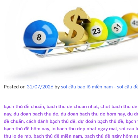
Posted on
31/07/2026
by
soi cầu bao lô miền nam - soi cầu đ
bạch thủ đề chuẩn, bach thu de chuan nhat, chot bach thu d
nay, du doan bach thu de, du doan bach thu de hom nay, du do
đề chuẩn, cách đánh bạch thủ đề, dự đoán bạch thủ đề, bạch thủ
bạch thủ đề hôm nay, lo bach thu dep nhat ngay mai, soi cau 
thu lo de mb, bạch thủ đề miền nam, bạch thủ đề ngày hôm na