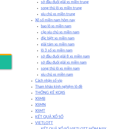
sớ đầu đuôi giải xs miền trung
song thủ lô xs miền trung
xíu chủ xs miền trung
Xổ số miền nam hôm nay
bao lô xs miền nam
cặp xíu chủ xs miền nam
đặc biệt xs miền nam
giải tám xs miền nam
lô 3 số xs miền nam
sớ đầu đuôi giải 8 xs miền nam
sớ đầu đuôi giải xs miền nam
song thủ lô xs miền nam
xíu chủ xs miền nam
Cách nhận số vip
Tham khảo kinh nghiệm lô đề
THỐNG KÊ KQXS
XSMB
XSMN
XSMT
KẾT QUẢ XỔ SỐ
VIETLOTT