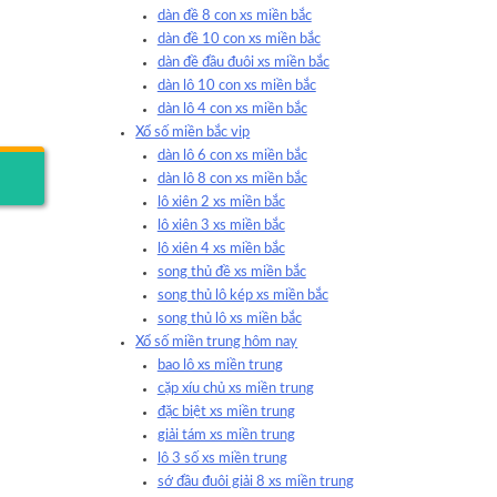
dàn đề 8 con xs miền bắc
dàn đề 10 con xs miền bắc
dàn đề đầu đuôi xs miền bắc
dàn lô 10 con xs miền bắc
dàn lô 4 con xs miền bắc
Xổ số miền bắc vip
dàn lô 6 con xs miền bắc
dàn lô 8 con xs miền bắc
lô xiên 2 xs miền bắc
lô xiên 3 xs miền bắc
lô xiên 4 xs miền bắc
song thủ đề xs miền bắc
song thủ lô kép xs miền bắc
song thủ lô xs miền bắc
Xổ số miền trung hôm nay
bao lô xs miền trung
cặp xíu chủ xs miền trung
đặc biệt xs miền trung
giải tám xs miền trung
lô 3 số xs miền trung
sớ đầu đuôi giải 8 xs miền trung