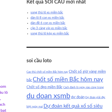
Kết quả SOI CẦU mới nhất
song thủ lô xs miền bắc
dàn lô 8 con xs miền bắc
dàn đề 6 con xs miền bắc
cặp 3 càng víp xs miền bắc
song thủ lô kép xs miền bắc
soi cầu loto
Chốt số giờ vàng miền
Cao thủ chốt số miền Bắc hôm nay
Chốt số miền Bắc hôm nay
bắc
 hom
Chốt số đẹp miền Bắc
Cách đánh lô ngày nào cũng trúng
ầu lô
du doan xsmb
dự đoán
Dự đoán giải đặc
,
ach
Dự đoán kết quả xổ số siêu
biệt ngày mai
 bat