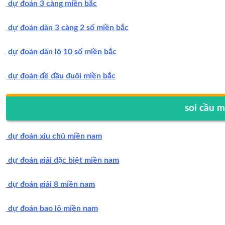
dự đoán 3 càng miền bắc
dự đoán dàn 3 càng 2 số miền bắc
dự đoán dàn lô 10 số miền bắc
dự đoán đề đầu đuôi miền bắc
soi cầu m
dự đoán xỉu chủ miền nam
dự đoán giải đặc biệt miền nam
dự đoán giải 8 miền nam
dự đoán bao lô miền nam