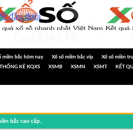
 đề đầu đuôi
ố miền bắc hôm nay
Xổ số miền bắc vip
Xổ số miền t
THỐNG KÊ KQXS
XSMB
XSMN
XSMT
KẾT Q
Ả
iền bắc cao cấp.