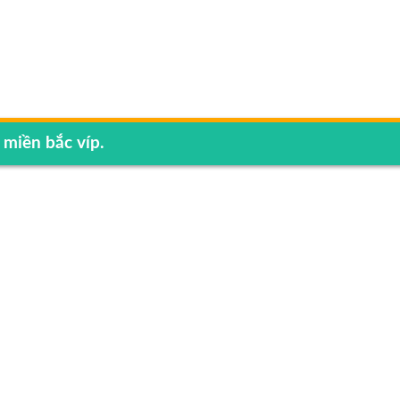
 miền bắc víp.