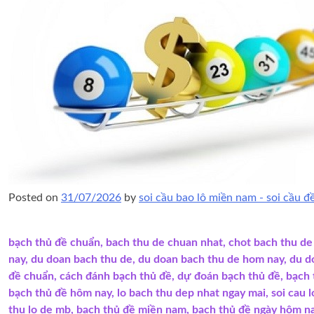
Posted on
31/07/2026
by
soi cầu bao lô miền nam - soi cầu đ
bạch thủ đề chuẩn, bach thu de chuan nhat, chot bach thu d
nay, du doan bach thu de, du doan bach thu de hom nay, du do
đề chuẩn, cách đánh bạch thủ đề, dự đoán bạch thủ đề, bạch thủ
bạch thủ đề hôm nay, lo bach thu dep nhat ngay mai, soi cau 
thu lo de mb, bạch thủ đề miền nam, bạch thủ đề ngày hôm na