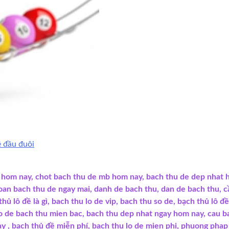
ề đầu đuôi
e hom nay, chot bach thu de mb hom nay, bach thu de dep nhat
an bach thu de ngay mai, danh de bach thu, dan de bach thu, c
 lô đề là gì, bach thu lo de vip, bach thu so de, bạch thủ lô đề
lo de bach thu mien bac, bach thu dep nhat ngay hom nay, cau b
y , bạch thủ đề miễn phí, bach thu lo de mien phi, phuong phap