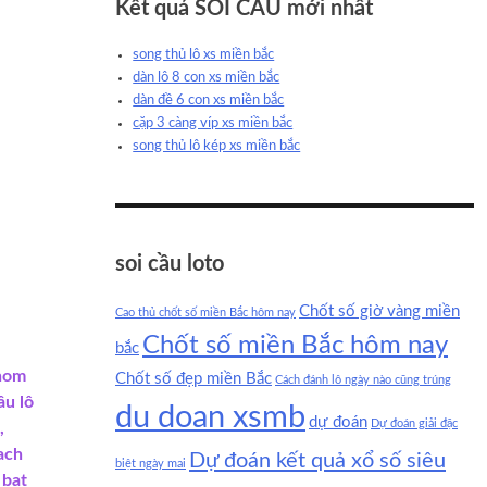
Kết quả SOI CẦU mới nhất
song thủ lô xs miền bắc
dàn lô 8 con xs miền bắc
dàn đề 6 con xs miền bắc
cặp 3 càng víp xs miền bắc
song thủ lô kép xs miền bắc
soi cầu loto
Chốt số giờ vàng miền
Cao thủ chốt số miền Bắc hôm nay
Chốt số miền Bắc hôm nay
bắc
 hom
Chốt số đẹp miền Bắc
Cách đánh lô ngày nào cũng trúng
ầu lô
du doan xsmb
dự đoán
Dự đoán giải đặc
,
ach
Dự đoán kết quả xổ số siêu
biệt ngày mai
 bat