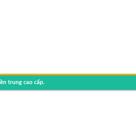
ền trung cao cấp.