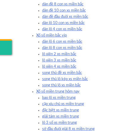
dàn đề 8 con xs miền bắc
dàn đề 10 con xs miền bắc
dàn đề đầu đuôi xs miền bắc
dàn lô 10 con xs miền bắc
dàn lô 4 con xs miền bắc
Xổ số miền bắc vip
dàn lô 6 con xs miền bắc
dàn lô 8 con xs miền bắc
lô xiên 2 xs miền bắc
lô xiên 3 xs miền bắc
lô xiên 4 xs miền bắc
song thủ đề xs miền bắc
song thủ lô kép xs miền bắc
song thủ lô xs miền bắc
Xổ số miền trung hôm nay
bao lô xs miền trung
cặp xíu chủ xs miền trung
đặc biệt xs miền trung
giải tám xs miền trung
lô 3 số xs miền trung
sớ đầu đuôi giải 8 xs miền trung