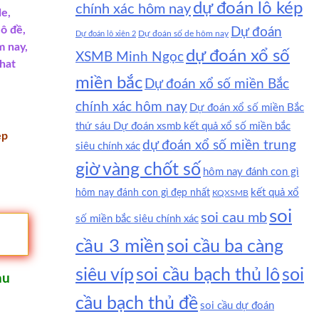
dự đoán lô kép
chính xác hôm nay
de,
lô đề,
Dự đoán
Dự đoán số de hôm nay
Dự đoán lô xiên 2
m nay,
dự đoán xổ số
XSMB Minh Ngọc
nhat
miền bắc
Dự đoán xổ số miền Bắc
chính xác hôm nay
Dự đoán xổ số miền Bắc
thứ sáu Dự đoán xsmb kết quả xổ số miền bắc
ep
dự đoán xổ số miền trung
siêu chính xác
giờ vàng chốt số
hôm nay đánh con gì
kết quả xổ
hôm nay đánh con gì đẹp nhất
KQXSMB
soi
soi cau mb
số miền bắc siêu chính xác
cầu 3 miền
soi cầu ba càng
siêu víp
soi cầu bạch thủ lô
soi
au
cầu bạch thủ đề
soi cầu dự đoán