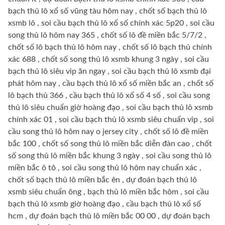
bạch thủ lô xổ số vũng tàu hôm nay , chốt số bạch thủ lô
xsmb lô , soi cầu bạch thủ lô xổ số chính xác 5p20 , soi cầu
song thủ lô hôm nay 365 , chốt số lô đề miền bắc 5/7/2 ,
chốt số lô bạch thủ lô hôm nay , chốt số lô bạch thủ chính
xác 688 , chốt số song thủ lô xsmb khung 3 ngày , soi cầu
bạch thủ lô siêu vip ăn ngay , soi cầu bạch thủ lô xsmb đại
phát hôm nay , cầu bạch thủ lô xổ số miền bắc an , chốt số
lô bạch thủ 366 , cầu bạch thủ lô xổ số 4 số , soi cầu song
thủ lô siêu chuẩn giờ hoàng đạo , soi cầu bạch thủ lô xsmb
chính xác 01 , soi cầu bạch thủ lô xsmb siêu chuẩn vip , soi
cầu song thủ lô hôm nay o jersey city , chốt số lô đề miền
bắc 100 , chốt số song thủ lô miền bắc diễn đàn cao , chốt
số song thủ lô miền bắc khung 3 ngày , soi cầu song thủ lô
miền bắc ô tô , soi cầu song thủ lô hôm nay chuẩn xác ,
chốt số bạch thủ lô miền bắc ên , dự đoán bạch thủ lô
xsmb siêu chuẩn ông , bạch thủ lô miền bắc hôm , soi cầu
bạch thủ lô xsmb giờ hoàng đạo , cầu bạch thủ lô xổ số
hcm , dự đoán bạch thủ lô miền bắc 00 00 , dự đoán bạch