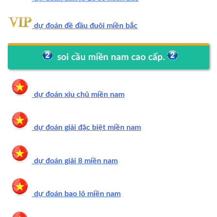
dự đoán đề đầu đuôi miền bắc
soi cầu miền nam cao cấp.
dự đoán xỉu chủ miền nam
dự đoán giải đặc biệt miền nam
dự đoán giải 8 miền nam
dự đoán bao lô miền nam