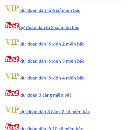
dự đoán dàn lô 6 số miền bắc
dự đoán dàn lô 8 số miền bắc
dự đoán dàn lô xiên 2 miền bắc
dự đoán dàn lô xiên 3 miền bắc
dự đoán dàn lô xiên 4 miền bắc
dự đoán 3 càng miền bắc
dự đoán dàn 3 càng 2 số miền bắc
dự đoán dàn lô 10 số miền bắc