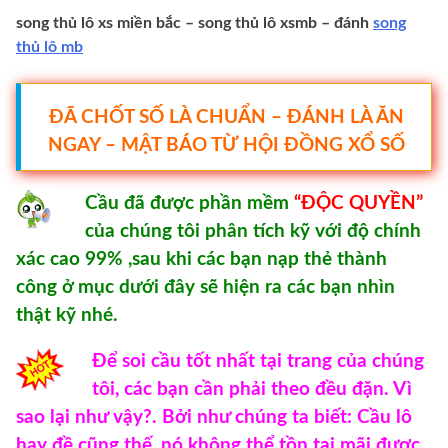
song thủ lô xs miền bắc – song thủ lô xsmb – đánh
song
thủ lô mb
ĐÃ CHỐT SỐ LÀ CHUẨN – ĐÁNH LÀ ĂN
NGAY – MẬT BÁO TỪ HỘI ĐỒNG XỔ SỐ
Cầu đã được phần mềm
“ĐỘC QUYỀN”
của chúng tôi phân tích kỹ với độ chính
xác cao 99% ,sau khi các bạn nạp thẻ thành
công ở mục dưới đây sẽ hiện ra các bạn nhìn
thật kỹ nhé.
Để soi cầu tốt nhất tại trang của chúng
tôi, các bạn cần phải theo đều đặn. Vì
sao lại như vậy?. Bởi như chúng ta biết: Cầu lô
hay đề cũng thế, nó không thể tồn tại mãi được.