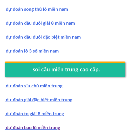
dự đoán song thủ lô miền nam
dự đoán đầu đuôi giải 8 miền nam
dự đoán đầu đuôi đặc biệt miền nam
dự đoán lô 3 số miền nam
soi cầu miền trung cao cấp.
dự đoán xỉu chủ miền trung
dự đoán giải đặc biệt miền trung
dự đoán to giải 8 miền trung
dự đoán bao lô miền trung