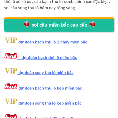
thủ lô xổ số us , cầu bạch thủ lô xsmb chính xác đặc biệt ,
soi cầu song thủ lô hôm nay rồng vàng
soi cầu miền bắc cao cấp.
dự đoán bạch thủ lô 2 nháy miền bắc
dự đoán bạch thủ lô miền bắc
dự đoán song thủ lô miền bắc
dự đoán bạch thủ lô kép miền bắc
dự đoán song thủ lô kép miền bắc