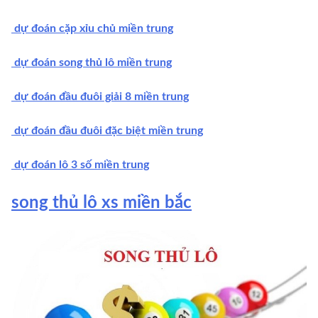
dự đoán cặp xỉu chủ miền trung
dự đoán song thủ lô miền trung
dự đoán đầu đuôi giải 8 miền trung
dự đoán đầu đuôi đặc biệt miền trung
dự đoán lô 3 số miền trung
song thủ lô xs miền bắc