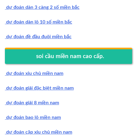
dự đoán dàn 3 càng 2 số miền bắc
dự đoán dàn lô 10 số miền bắc
dự đoán đề đầu đuôi miền bắc
soi cầu miền nam cao cấp.
dự đoán xỉu chủ miền nam
dự đoán giải đặc biệt miền nam
dự đoán giải 8 miền nam
dự đoán bao lô miền nam
dự đoán cặp xỉu chủ miền nam