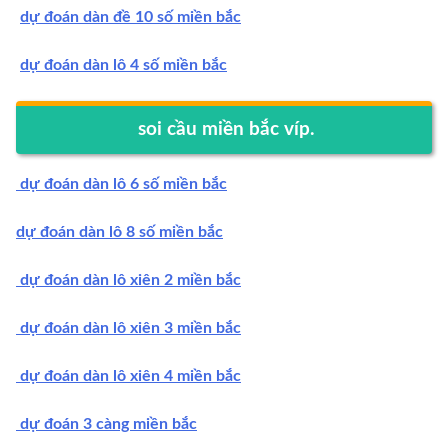
dự đoán dàn đề 10 số miền bắc
dự đoán dàn lô 4 số miền bắc
soi cầu miền bắc víp.
dự đoán dàn lô 6 số miền bắc
dự đoán dàn lô 8 số miền bắc
dự đoán dàn lô xiên 2 miền bắc
dự đoán dàn lô xiên 3 miền bắc
dự đoán dàn lô xiên 4 miền bắc
dự đoán 3 càng miền bắc