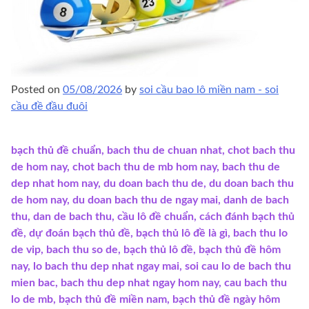
Posted on
05/08/2026
by
soi cầu bao lô miền nam - soi
cầu đề đầu đuôi
bạch thủ đề chuẩn, bach thu de chuan nhat, chot bach thu
de hom nay, chot bach thu de mb hom nay, bach thu de
dep nhat hom nay, du doan bach thu de, du doan bach thu
de hom nay, du doan bach thu de ngay mai, danh de bach
thu, dan de bach thu, cầu lô đề chuẩn, cách đánh bạch thủ
đề, dự đoán bạch thủ đề, bạch thủ lô đề là gì, bach thu lo
de vip, bach thu so de, bạch thủ lô đề, bạch thủ đề hôm
nay, lo bach thu dep nhat ngay mai, soi cau lo de bach thu
mien bac, bach thu dep nhat ngay hom nay, cau bach thu
lo de mb, bạch thủ đề miền nam, bạch thủ đề ngày hôm