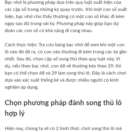
Bạc nhớ là phương pháp dựa trên quy luật xuất hiện của
các cặp số trong những kỳ quay trước. Khi một con số xuất
hiện, bạc nhớ cho thấy thường có một con số khác đi kèm
ngay sau đó trong vài kỳ. Phương pháp này giúp bạn dự
đoán các con số có khả năng đi cùng nhau.
Cách thực hiện: Tra cứu bảng bạc nhớ để xem khi một con
lô nào đó đã ra, có con nào thường đi kèm trong các kỳ gần
nhất. Sau đó, chọn cặp số song thủ theo quy luật này. Ví
dụ, nếu theo bạc nhớ, con 68 về thường kéo theo 29, thì
bạn có thể chọn 68 và 29 làm song thủ lô. Đây là cách chơi
dựa vào xác suất thống kê và được nhiều người có kinh
nghiệm áp dụng.
Chọn phương pháp đánh song thủ lô
hợp lý
Hiện nay, chúng ta sẽ có 2 hình thức chơi song thủ lô mà