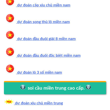
dự đoán cặp xỉu chủ miền nam
dự đoán song thủ lô miền nam
dự đoán đầu đuôi giải 8 miền nam
dự đoán đầu đuôi đặc biệt miền nam
dự đoán lô 3 số miền nam
soi cầu miền trung cao cấp.
dự đoán xỉu chủ miền trung