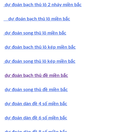
dự đoán bạch thủ lô 2 nháy miền bắc
dự đoán bạch thủ lô miền bắc
dự đoán song thủ lô miền bắc
dự đoán bạch thủ lô kép miền bắc
dự đoán song thủ lô kép miền bắc
dự đoán bạch thủ đề miền bắc
dự đoán song thủ đề miền bắc
dự đoán dàn đề 4 số miền bắc
dự đoán dàn đề 6 số miền bắc
dự đoán dàn đề 8 số miền bắc