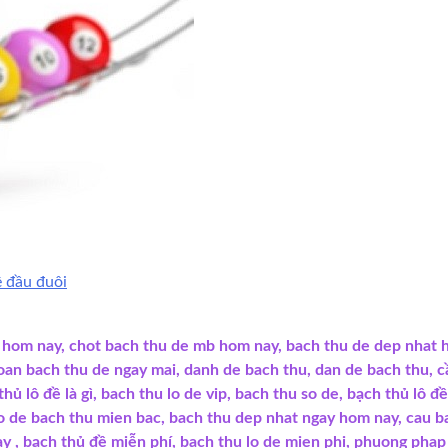
ề đầu đuôi
e hom nay, chot bach thu de mb hom nay, bach thu de dep nhat
an bach thu de ngay mai, danh de bach thu, dan de bach thu, c
 lô đề là gì, bach thu lo de vip, bach thu so de, bạch thủ lô đề
lo de bach thu mien bac, bach thu dep nhat ngay hom nay, cau b
y , bạch thủ đề miễn phí, bach thu lo de mien phi, phuong phap