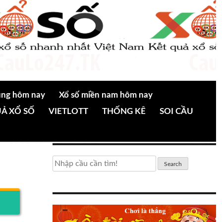
rung hôm nay
Xổ số miền nam hôm nay
UẢ XỔ SỐ
VIETLOTT
THỐNG KÊ
SOI CẦU
Search