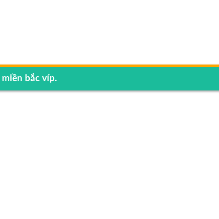
 miền bắc víp.