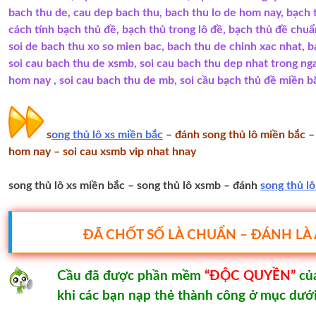
bach thu de, cau dep bach thu, bach thu lo de hom nay, bạch t
cách tính bạch thủ đề, bạch thủ trong lô đề, bạch thủ đề chu
soi de bach thu xo so mien bac, bach thu de chinh xac nhat, b
soi cau bach thu de xsmb, soi cau bach thu dep nhat trong nga
hom nay , soi cau bach thu de mb, soi cầu bạch thủ đề miền b
s
ong thủ lô xs miền bắc
– đánh song thủ lô miền bắc – 
hom nay – soi cau xsmb vip nhat hnay
song thủ lô xs miền bắc – song thủ lô xsmb – đánh
song thủ l
ĐÃ CHỐT SỐ LÀ CHUẨN – ĐÁNH LÀ
Cầu đã được phần mềm
“ĐỘC QUYỀN”
của
khi các bạn nạp thẻ thành công ở mục dưới 