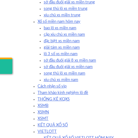
sớ đầu đuôi giải xs miền trung
song thủ lô xs miền trung
xíu chủ xs miền trung
Xổ số miền nam hôm nay
bao lô xs miền nam
cặp xíu chủ xs miền nam
đặc biệt xs miền nam
giải tám xs miền nam
lô 3 số xs miền nam
sớ đầu đuôi giải 8 xs miền nam
sớ đầu đuôi giải xs miền nam
song thủ lô xs miền nam
xíu chủ xs miền nam
Cách nhận số vip
Tham khảo kinh nghiệm lô đề
THỐNG KÊ KQXS
XSMB
XSMN
XSMT
KẾT QUẢ XỔ SỐ
VIETLOTT