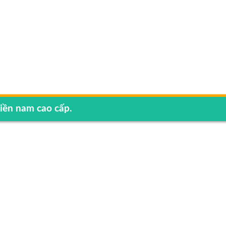
iền nam cao cấp.