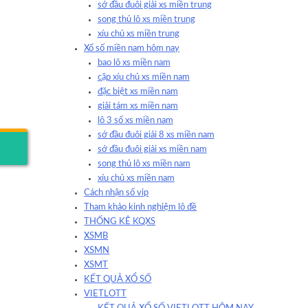
sớ đầu đuôi giải xs miền trung
song thủ lô xs miền trung
xíu chủ xs miền trung
Xổ số miền nam hôm nay
bao lô xs miền nam
cặp xíu chủ xs miền nam
đặc biệt xs miền nam
giải tám xs miền nam
lô 3 số xs miền nam
sớ đầu đuôi giải 8 xs miền nam
sớ đầu đuôi giải xs miền nam
song thủ lô xs miền nam
xíu chủ xs miền nam
Cách nhận số vip
Tham khảo kinh nghiệm lô đề
THỐNG KÊ KQXS
XSMB
XSMN
XSMT
KẾT QUẢ XỔ SỐ
VIETLOTT