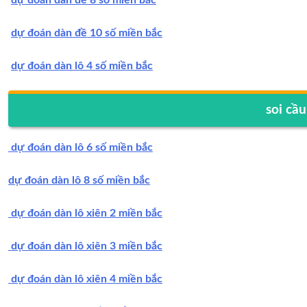
dự đoán dàn đề 10 số miền bắc
dự đoán dàn lô 4 số miền bắc
soi cầu
dự đoán dàn lô 6 số miền bắc
dự đoán dàn lô 8 số miền bắc
dự đoán dàn lô xiên 2 miền bắc
dự đoán dàn lô xiên 3 miền bắc
dự đoán dàn lô xiên 4 miền bắc