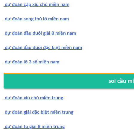
dự đoán cặp xỉu chủ miền nam
dự đoán song thủ lô miền nam
dự đoán đầu đuôi giải 8 miền nam
dự đoán đầu đuôi đặc biệt miền nam
dự đoán lô 3 số miền nam
soi cầu mi
dự đoán xỉu chủ miền trung
dự đoán giải đặc biệt miền trung
dự đoán to giải 8 miền trung