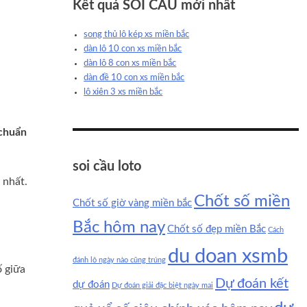
Kết quả SOI CẦU mới nhất
song thủ lô kép xs miền bắc
dàn lô 10 con xs miền bắc
dàn lô 8 con xs miền bắc
dàn đề 10 con xs miền bắc
lô xiên 3 xs miền bắc
 chuẩn
soi cầu loto
 nhất.
Chốt số miền
Chốt số giờ vàng miền bắc
Bắc hôm nay
Chốt số đẹp miền Bắc
Cách
du doan xsmb
đánh lô ngày nào cũng trúng
ố giữa
Dự đoán kết
dự đoán
Dự đoán giải đặc biệt ngày mai