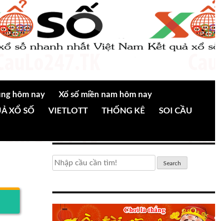
rung hôm nay
Xổ số miền nam hôm nay
UẢ XỔ SỐ
VIETLOTT
THỐNG KÊ
SOI CẦU
Search