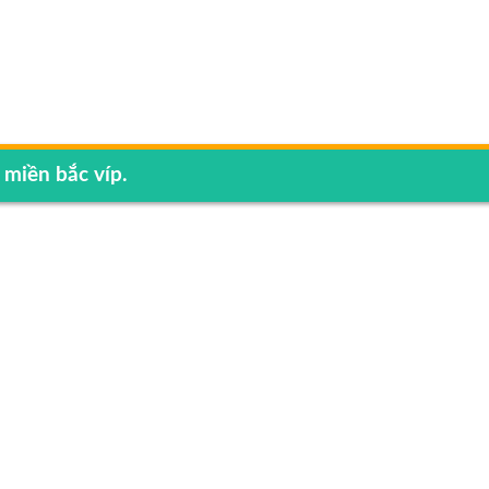
 miền bắc víp.