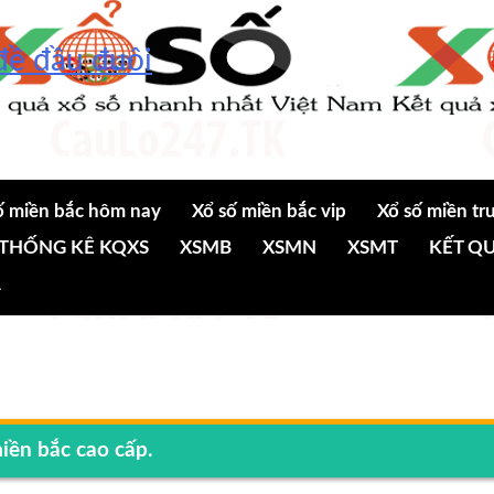
 đề đầu đuôi
ố miền bắc hôm nay
Xổ số miền bắc vip
Xổ số miền t
THỐNG KÊ KQXS
XSMB
XSMN
XSMT
KẾT Q
Ả
iền bắc cao cấp.