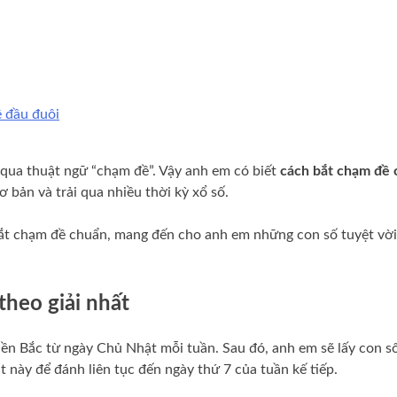
ề đầu đuôi
qua thuật ngữ “chạm đề”. Vậy anh em có biết
cách bắt chạm đề
 bản và trải qua nhiều thời kỳ xổ số.
bắt chạm đề chuẩn, mang đến cho anh em những con số tuyệt vời
heo giải nhất
ền Bắc từ ngày Chủ Nhật mỗi tuần. Sau đó, anh em sẽ lấy con s
 này để đánh liên tục đến ngày thứ 7 của tuần kế tiếp.