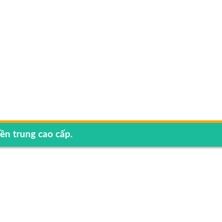
ền trung cao cấp.