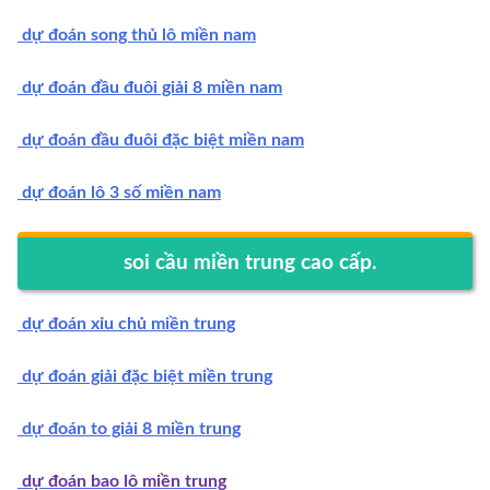
dự đoán song thủ lô miền nam
dự đoán đầu đuôi giải 8 miền nam
dự đoán đầu đuôi đặc biệt miền nam
dự đoán lô 3 số miền nam
soi cầu miền trung cao cấp.
dự đoán xỉu chủ miền trung
dự đoán giải đặc biệt miền trung
dự đoán to giải 8 miền trung
dự đoán bao lô miền trung