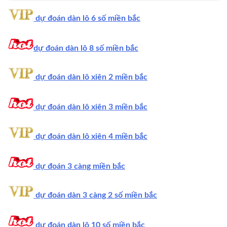
dự đoán dàn lô 6 số miền bắc
dự đoán dàn lô 8 số miền bắc
dự đoán dàn lô xiên 2 miền bắc
dự đoán dàn lô xiên 3 miền bắc
dự đoán dàn lô xiên 4 miền bắc
dự đoán 3 càng miền bắc
dự đoán dàn 3 càng 2 số miền bắc
dự đoán dàn lô 10 số miền bắc