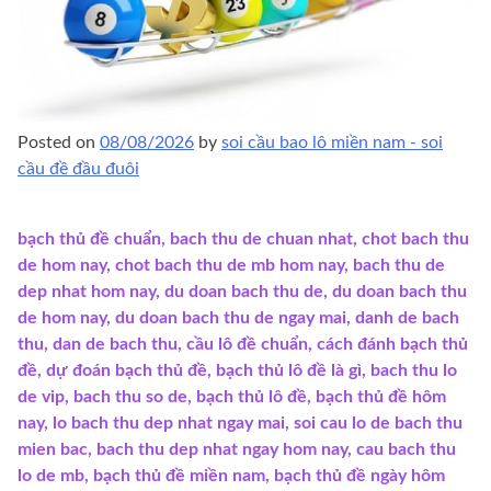
Posted on
08/08/2026
by
soi cầu bao lô miền nam - soi
cầu đề đầu đuôi
bạch thủ đề chuẩn, bach thu de chuan nhat, chot bach thu
de hom nay, chot bach thu de mb hom nay, bach thu de
dep nhat hom nay, du doan bach thu de, du doan bach thu
de hom nay, du doan bach thu de ngay mai, danh de bach
thu, dan de bach thu, cầu lô đề chuẩn, cách đánh bạch thủ
đề, dự đoán bạch thủ đề, bạch thủ lô đề là gì, bach thu lo
de vip, bach thu so de, bạch thủ lô đề, bạch thủ đề hôm
nay, lo bach thu dep nhat ngay mai, soi cau lo de bach thu
mien bac, bach thu dep nhat ngay hom nay, cau bach thu
lo de mb, bạch thủ đề miền nam, bạch thủ đề ngày hôm