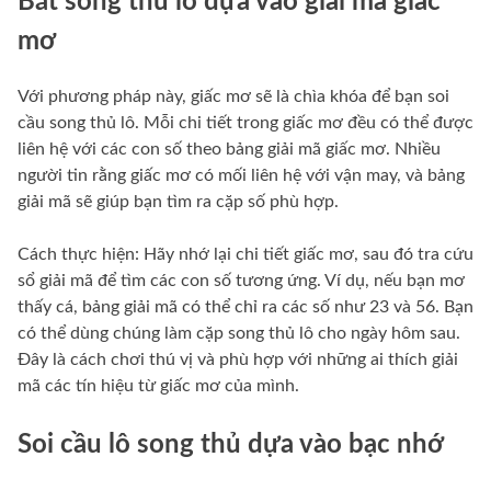
Bắt song thủ lô dựa vào giải mã giấc
mơ
Với phương pháp này, giấc mơ sẽ là chìa khóa để bạn soi
cầu song thủ lô. Mỗi chi tiết trong giấc mơ đều có thể được
liên hệ với các con số theo bảng giải mã giấc mơ. Nhiều
người tin rằng giấc mơ có mối liên hệ với vận may, và bảng
giải mã sẽ giúp bạn tìm ra cặp số phù hợp.
Cách thực hiện: Hãy nhớ lại chi tiết giấc mơ, sau đó tra cứu
sổ giải mã để tìm các con số tương ứng. Ví dụ, nếu bạn mơ
thấy cá, bảng giải mã có thể chỉ ra các số như 23 và 56. Bạn
có thể dùng chúng làm cặp song thủ lô cho ngày hôm sau.
Đây là cách chơi thú vị và phù hợp với những ai thích giải
mã các tín hiệu từ giấc mơ của mình.
Soi cầu lô song thủ dựa vào bạc nhớ