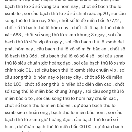
bạch thủ lô xổ số vũng tàu hôm nay , chốt số bạch thủ lô
xsmb lô , soi cầu bạch thủ lô xổ số chính xác 5p20 , soi cầu
song thủ lô hôm nay 365 , chốt số lô đề miền bắc 5/7/2 ,
chốt số lô bạch thủ lô hôm nay , chốt số lô bạch thủ chính
xác 688 , chốt số song thủ lô xsmb khung 3 ngày , soi cầu
bạch thủ lô siêu vip ăn ngay , soi cầu bạch thủ lô xsmb đại
phát hôm nay , cầu bạch thủ lô xổ số miền bắc an , chốt số
lô bạch thủ 366 , cầu bạch thủ lô xổ số 4 số , soi cầu song
thủ lô siêu chuẩn giờ hoàng đạo , soi cầu bạch thủ lô xsmb
chính xác 01 , soi cầu bạch thủ lô xsmb siêu chuẩn vip , soi
cầu song thủ lô hôm nay o jersey city , chốt số lô đề miền
bắc 100 , chốt số song thủ lô miền bắc diễn đàn cao , chốt
số song thủ lô miền bắc khung 3 ngày , soi cầu song thủ lô
miền bắc ô tô , soi cầu song thủ lô hôm nay chuẩn xác ,
chốt số bạch thủ lô miền bắc ên , dự đoán bạch thủ lô
xsmb siêu chuẩn ông , bạch thủ lô miền bắc hôm , soi cầu
bạch thủ lô xsmb giờ hoàng đạo , cầu bạch thủ lô xổ số
hcm , dự đoán bạch thủ lô miền bắc 00 00 , dự đoán bạch