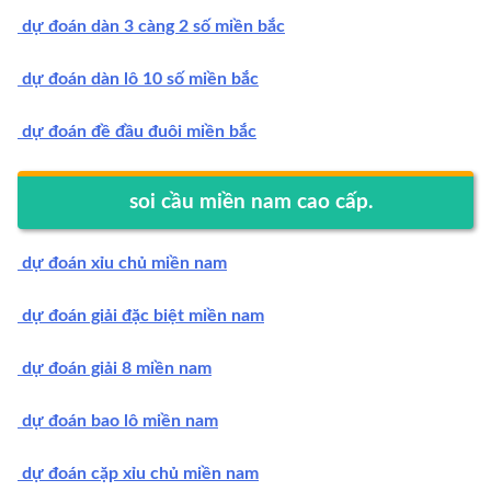
dự đoán dàn 3 càng 2 số miền bắc
dự đoán dàn lô 10 số miền bắc
dự đoán đề đầu đuôi miền bắc
soi cầu miền nam cao cấp.
dự đoán xỉu chủ miền nam
dự đoán giải đặc biệt miền nam
dự đoán giải 8 miền nam
dự đoán bao lô miền nam
dự đoán cặp xỉu chủ miền nam