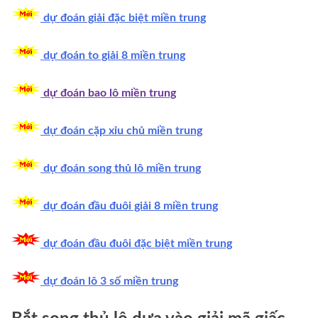
dự đoán giải đặc biệt miền trung
dự đoán to giải 8 miền trung
dự đoán bao lô miền trung
dự đoán cặp xỉu chủ miền trung
dự đoán song thủ lô miền trung
dự đoán đầu đuôi giải 8 miền trung
dự đoán đầu đuôi đặc biệt miền trung
dự đoán lô 3 số miền trung