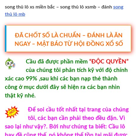
song thủ lô xs miền bắc – song thủ lô xsmb – đánh
song
thủ lô mb
ĐÃ CHỐT SỐ LÀ CHUẨN – ĐÁNH LÀ ĂN
NGAY – MẬT BÁO TỪ HỘI ĐỒNG XỔ SỐ
Cầu đã được phần mềm
“ĐỘC QUYỀN”
của chúng tôi phân tích kỹ với độ chính
xác cao 99% ,sau khi các bạn nạp thẻ thành
công ở mục dưới đây sẽ hiện ra các bạn nhìn
thật kỹ nhé.
Để soi cầu tốt nhất tại trang của chúng
tôi, các bạn cần phải theo đều đặn. Vì
sao lại như vậy?. Bởi như chúng ta biết: Cầu lô
hay đề cũng thế, nó không thể tồn tại mãi được.