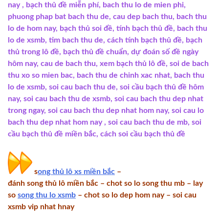
nay , bạch thủ đề miễn phí, bach thu lo de mien phi,
phuong phap bat bach thu de, cau dep bach thu, bach thu
lo de hom nay, bạch thủ soi đề, tính bạch thủ đề, bach thu
lo de xsmb, tim bach thu de, cách tính bạch thủ đề, bạch
thủ trong lô đề, bạch thủ đề chuẩn, dự đoán số đề ngày
hôm nay, cau de bach thu, xem bạch thủ lô đề, soi de bach
thu xo so mien bac, bach thu de chinh xac nhat, bach thu
lo de xsmb, soi cau bach thu de, soi cầu bạch thủ đề hôm
nay, soi cau bach thu de xsmb, soi cau bach thu dep nhat
trong ngay, soi cau bach thu dep nhat hom nay, soi cau lo
bach thu dep nhat hom nay , soi cau bach thu de mb, soi
cầu bạch thủ đề miền bắc, cách soi cầu bạch thủ đề
s
ong thủ lô xs miền bắc
–
đánh song thủ lô miền bắc – chot so lo song thu mb – lay
so
song thu lo xsmb
– chot so lo dep hom nay – soi cau
xsmb vip nhat hnay