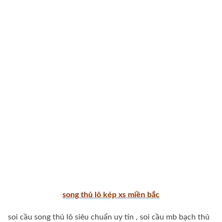
song thủ lô kép xs miền bắc
soi cầu song thủ lô siêu chuẩn uy tín , soi cầu mb bạch thủ