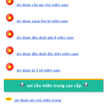
dự đoán cặp xỉu chủ miền nam
dự đoán song thủ lô miền nam
dự đoán đầu đuôi giải 8 miền nam
dự đoán đầu đuôi đặc biệt miền nam
dự đoán lô 3 số miền nam
soi cầu miền trung cao cấp.
dự đoán xỉu chủ miền trung