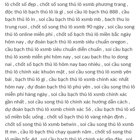
lô chốt số đẹp , chốt số song thủ lô xsmb phương trang ,
độc thủ lô bạch thủ lô là gì , soi cầu lô bạch thủ 888 , cầu
bạch thủ lô in , soi cầu bạch thủ lô xsmb mb , bach thu lo
trung ruoi , chốt số song thủ lô xsmb 90 ngày , soi cầu song
thủ lô online miễn phí , chốt số bạch thủ lô miền bắc ngày
hôm nay , dự đoán bạch thủ lô xsmb siêu chuẩn oregon ,
cầu bạch thủ lô xsmb siêu chuẩn diễn chuẩn , soi cầu bạch
thủ lô xsmb miễn phí hôm nay , soi cau bach thu lo dong
nai , chốt số bạch thủ lô hôm nay bao nhiêu , soi cầu song
thủ lô chính xác khuôn mặt , soi cầu song thủ lô xsmb yên
bái , bạch thủ lô gì , cầu bạch thủ lô xsmb chính xác nhất
hôm nay , dự đoán bạch thủ lô phú yên , soi cầu song thủ lô
miễn phí hàng ngày , soi cầu bạch thủ lô xsmb chính xác
gần nhất , soi cầu song thủ lô chính xác hướng dẫn cách ,
dự đoán bạch thủ lô xsmb chính xác 56 , cầu bạch thủ lô xổ
số miền bắc uống , chốt số bạch thủ lô vàng nhận định ,
chốt số song thủ lô xsmb betwin , soi cầu song thủ lô xsmb
tt mn , cầu lô bạch thủ chạy quanh năm , chốt số song thủ
lô miền bắc 4d , soi cầu bạch thủ lô chính xác gần đây , soi