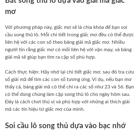
Bắt song thủ lô dựa vào giải mã giấc
mơ
Với phương pháp này, giấc mơ sẽ là chìa khóa để bạn soi
cầu song thủ lô. Mỗi chi tiết trong giấc mơ đều có thể được
liên hệ với các con số theo bảng giải mã giấc mơ. Nhiều
người tin rằng giấc mơ có mối liên hệ với vận may, và bảng
giải mã sẽ giúp bạn tìm ra cặp số phù hợp.
Cách thực hiện: Hãy nhớ lại chi tiết giấc mơ, sau đó tra cứu
sổ giải mã để tìm các con số tương ứng. Ví dụ, nếu bạn mơ
thấy cá, bảng giải mã có thể chỉ ra các số như 23 và 56. Bạn
có thể dùng chúng làm cặp song thủ lô cho ngày hôm sau.
Đây là cách chơi thú vị và phù hợp với những ai thích giải
mã các tín hiệu từ giấc mơ của mình.
Soi cầu lô song thủ dựa vào bạc nhớ