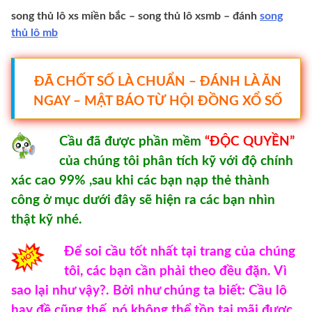
song thủ lô xs miền bắc – song thủ lô xsmb – đánh
song
thủ lô mb
ĐÃ CHỐT SỐ LÀ CHUẨN – ĐÁNH LÀ ĂN
NGAY – MẬT BÁO TỪ HỘI ĐỒNG XỔ SỐ
Cầu đã được phần mềm
“ĐỘC QUYỀN”
của chúng tôi phân tích kỹ với độ chính
xác cao 99% ,sau khi các bạn nạp thẻ thành
công ở mục dưới đây sẽ hiện ra các bạn nhìn
thật kỹ nhé.
Để soi cầu tốt nhất tại trang của chúng
tôi, các bạn cần phải theo đều đặn. Vì
sao lại như vậy?. Bởi như chúng ta biết: Cầu lô
hay đề cũng thế, nó không thể tồn tại mãi được.