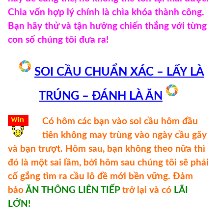
Chia vốn hợp lý chính là chìa khóa thành công.
Bạn hãy thử và tận hưởng chiến thắng với từng
con số chúng tôi đưa ra!
SOI CẦU CHUẨN XÁC – LẤY LÀ
TRÚNG – ĐÁNH LÀ ĂN
Có hôm các bạn vào
soi cầu
hôm đầu
tiên không may trùng vào ngày cầu gãy
và bạn trượt. Hôm sau, bạn không theo nữa thì
đó là một sai lầm, bởi hôm sau chúng tôi sẽ phải
cố gắng tìm ra cầu lô đề mới bền vững. Đảm
bảo
ĂN THÔNG LIÊN TIẾP
trở lại và có
LÃI
LỚN
!