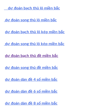
dự đoán bạch thủ lô miền bắc
dự đoán song thủ lô miền bắc
dự đoán bạch thủ lô kép miền bắc
dự đoán song thủ lô kép miền bắc
dự đoán bạch thủ đề miền bắc
dự đoán song thủ đề miền bắc
dự đoán dàn đề 4 số miền bắc
dự đoán dàn đề 6 số miền bắc
dự đoán dàn đề 8 số miền bắc