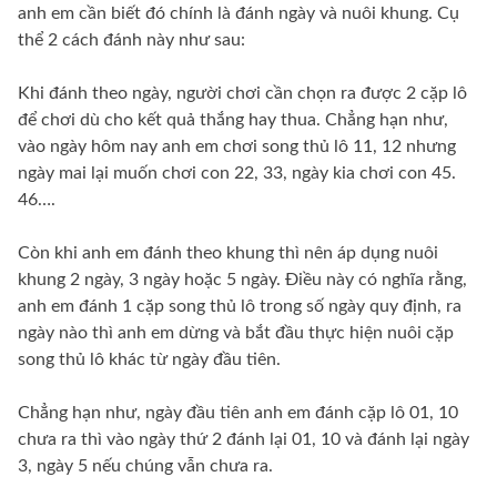
anh em cần biết đó chính là đánh ngày và nuôi khung. Cụ
thể 2 cách đánh này như sau:
Khi đánh theo ngày, người chơi cần chọn ra được 2 cặp lô
để chơi dù cho kết quả thắng hay thua. Chẳng hạn như,
vào ngày hôm nay anh em chơi song thủ lô 11, 12 nhưng
ngày mai lại muốn chơi con 22, 33, ngày kia chơi con 45.
46….
Còn khi anh em đánh theo khung thì nên áp dụng nuôi
khung 2 ngày, 3 ngày hoặc 5 ngày. Điều này có nghĩa rằng,
anh em đánh 1 cặp song thủ lô trong số ngày quy định, ra
ngày nào thì anh em dừng và bắt đầu thực hiện nuôi cặp
song thủ lô khác từ ngày đầu tiên.
Chẳng hạn như, ngày đầu tiên anh em đánh cặp lô 01, 10
chưa ra thì vào ngày thứ 2 đánh lại 01, 10 và đánh lại ngày
3, ngày 5 nếu chúng vẫn chưa ra.