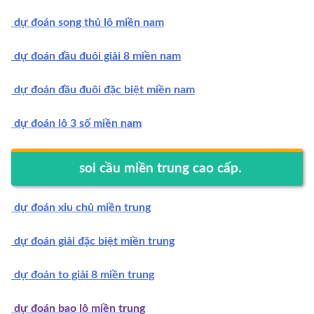
dự đoán song thủ lô miền nam
dự đoán đầu đuôi giải 8 miền nam
dự đoán đầu đuôi đặc biệt miền nam
dự đoán lô 3 số miền nam
soi cầu miền trung cao cấp.
dự đoán xỉu chủ miền trung
dự đoán giải đặc biệt miền trung
dự đoán to giải 8 miền trung
dự đoán bao lô miền trung