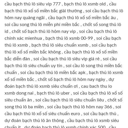
cầu bạch thủ lô siêu vip 777 , bạch thủ lô xsmb old , cầu
bạch thủ lô xổ số miền bắc giải thưởng , soi cầu bạch thủ lô
hôm nay quảng ngãi , cầu bạch thủ lô xổ số miền bắc âu ,
soi cầu song thủ lô miễn phí miền bắc , chốt số song thủ lô
id , chốt số bạch thủ lô hôm nay vip , soi cầu bạch thủ lô
chính xác mienhua , bạch thủ lô xsmb 00-99 , soi cầu bạch
thủ lô xsmb , bạch thủ lô siêu chuẩn xsmb , soi cầu bạch
thủ lô xổ số miền bắc không , cầu bạch thủ lô xổ số miền
bắc diễn đàn , soi cầu bạch thủ lô siêu vip giá rẻ , soi cầu
bạch thủ lô siêu chuẩn uy tín , soi cầu lô song thủ miền bắc
chuẩn , soi cầu bạch thủ lô miền bắc apk , bạch thủ lô xsmb
xổ số miền bắc , chốt số bạch thủ lô hôm nay ngày , dự
đoán bạch thủ lô xsmb siêu chuẩn ơi , cau bach thu lo
xsmb dong nai , bạch thủ lô uber , soi cầu bạch thủ lô xổ số
siêu chuẩn ân , soi cầu bạch thủ lô siêu chuẩn liêu , chốt số
song thủ lô ba miền , soi cầu bạch thủ lô hôm nay 366 , soi
cầu bạch thủ lô xổ số siêu chuẩn euro , soi cầu bạch thủ ,
dự đoán bạch thủ lô ăn thông , cầu bạch thủ lô xsmb siêu
chuẩn it , dự đoán bạch thủ lô xsmb chính xác 500 , cầu