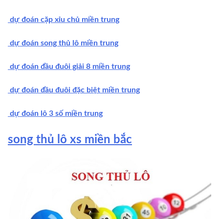
dự đoán cặp xỉu chủ miền trung
dự đoán song thủ lô miền trung
dự đoán đầu đuôi giải 8 miền trung
dự đoán đầu đuôi đặc biệt miền trung
dự đoán lô 3 số miền trung
song thủ lô xs miền bắc