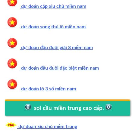
dự đoán cặp xỉu chủ miền nam
dự đoán song thủ lô miền nam
dự đoán đầu đuôi giải 8 miền nam
dự đoán đầu đuôi đặc biệt miền nam
dự đoán lô 3 số miền nam
soi cầu miền trung cao cấp.
dự đoán xỉu chủ miền trung