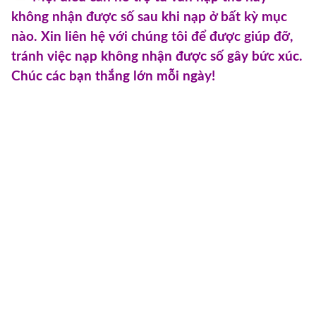
không nhận được số sau khi nạp ở bất kỳ mục
nào. Xin liên hệ với chúng tôi để được giúp đỡ,
tránh việc nạp không nhận được số gây bức xúc.
Chúc các bạn thắng lớn mỗi ngày!