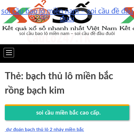
Skip
soi cầu bao lô miền nam – soi cầu đề đầu
to
đuôi
content
soi cầu bao lô miền nam – soi cầu đề đầu đuôi
Thẻ:
bạch thủ lô miền bắc
rồng bạch kim
soi cầu miền bắc cao cấp.
dự đoán bạch thủ lô 2 nháy miền bắc