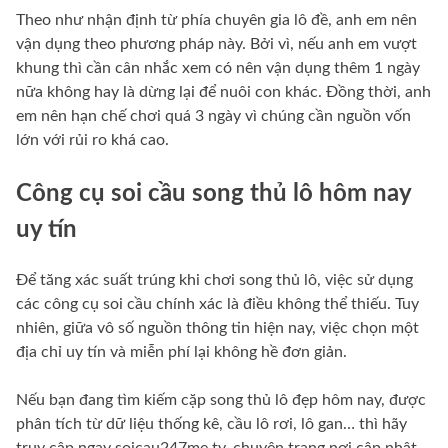
Theo như nhận định từ phía chuyên gia lô đề, anh em nên
vận dụng theo phương pháp này. Bởi vì, nếu anh em vượt
khung thì cần cân nhắc xem có nên vận dụng thêm 1 ngày
nữa không hay là dừng lại để nuôi con khác. Đồng thời, anh
em nên hạn chế chơi quá 3 ngày vì chúng cần nguồn vốn
lớn với rủi ro khá cao.
Công cụ soi cầu song thủ lô hôm nay
uy tín
Để tăng xác suất trúng khi chơi song thủ lô, việc sử dụng
các công cụ soi cầu chính xác là điều không thể thiếu. Tuy
nhiên, giữa vô số nguồn thông tin hiện nay, việc chọn một
địa chỉ uy tín và miễn phí lại không hề đơn giản.
Nếu bạn đang tìm kiếm cặp song thủ lô đẹp hôm nay, được
phân tích từ dữ liệu thống kê, cầu lô rơi, lô gan… thì hãy
truy cập ngay soicau247me.tv, chuyên trang nơi cập nhật