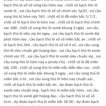
bạch thủ lô xổ số vũng tàu hôm nay , chốt số bạch thủ lô
xsmb lô , soi cầu bạch thủ lô xổ số chính xác 5p20 , soi cầu
song thủ lô hôm nay 365 , chốt số lô đề miền bắc 5/7/2 ,
chốt số lô bạch thủ lô hôm nay , chốt số lô bạch thủ chính
xác 688 , chốt số song thủ lô xsmb khung 3 ngày , soi cầu
bạch thủ lô siêu vip ăn ngay , soi cầu bạch thủ lô xsmb đại
phát hôm nay , cầu bạch thủ lô xổ số miền bắc an , chốt số
lô bạch thủ 366 , cầu bạch thủ lô xổ số 4 số , soi cầu song
thủ lô siêu chuẩn giờ hoàng đạo , soi cầu bạch thủ lô xsmb
chính xác 01 , soi cầu bạch thủ lô xsmb siêu chuẩn vip , soi
cầu song thủ lô hôm nay o jersey city , chốt số lô đề miền
bắc 100 , chốt số song thủ lô miền bắc diễn đàn cao , chốt
số song thủ lô miền bắc khung 3 ngày , soi cầu song thủ lô
miền bắc ô tô , soi cầu song thủ lô hôm nay chuẩn xác ,
chốt số bạch thủ lô miền bắc ên , dự đoán bạch thủ lô
xsmb siêu chuẩn ông , bạch thủ lô miền bắc hôm , soi cầu
bạch thủ lô xsmb giờ hoàng đạo , cầu bạch thủ lô xổ số
hcm , dự đoán bạch thủ lô miền bắc 00 00 , dự đoán bạch