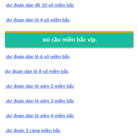
dự đoán dàn đề 10 số miền bắc
dự đoán dàn lô 4 số miền bắc
soi cầu miền bắc víp.
dự đoán dàn lô 6 số miền bắc
dự đoán dàn lô 8 số miền bắc
dự đoán dàn lô xiên 2 miền bắc
dự đoán dàn lô xiên 3 miền bắc
dự đoán dàn lô xiên 4 miền bắc
dự đoán 3 càng miền bắc