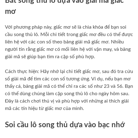
Bắt song thủ lô dựa vào giải mã giấc
mơ
Với phương pháp này, giấc mơ sẽ là chìa khóa để bạn soi
cầu song thủ lô. Mỗi chi tiết trong giấc mơ đều có thể được
liên hệ với các con số theo bảng giải mã giấc mơ. Nhiều
người tin rằng giấc mơ có mối liên hệ với vận may, và bảng
giải mã sẽ giúp bạn tìm ra cặp số phù hợp.
Cách thực hiện: Hãy nhớ lại chi tiết giấc mơ, sau đó tra cứu
sổ giải mã để tìm các con số tương ứng. Ví dụ, nếu bạn mơ
thấy cá, bảng giải mã có thể chỉ ra các số như 23 và 56. Bạn
có thể dùng chúng làm cặp song thủ lô cho ngày hôm sau.
Đây là cách chơi thú vị và phù hợp với những ai thích giải
mã các tín hiệu từ giấc mơ của mình.
Soi cầu lô song thủ dựa vào bạc nhớ