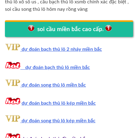
thủ lô xổ số us , cầu bạch thủ lô xsmb chính xác đặc biệt ,
soi cầu song thủ lô hôm nay rồng vàng
soi cầu miền bắc cao cấp.
dự đoán bạch thủ lô 2 nháy miền bắc
dự đoán bạch thủ lô miền bắc
dự đoán song thủ lô miền bắc
dự đoán bạch thủ lô kép miền bắc
dự đoán song thủ lô kép miền bắc