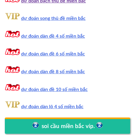
dự đoán bạch thủ đề miền bắc
dự đoán song thủ đề miền bắc
dự đoán dàn đề 4 số miền bắc
dự đoán dàn đề 6 số miền bắc
dự đoán dàn đề 8 số miền bắc
dự đoán dàn đề 10 số miền bắc
dự đoán dàn lô 4 số miền bắc
soi cầu miền bắc víp.