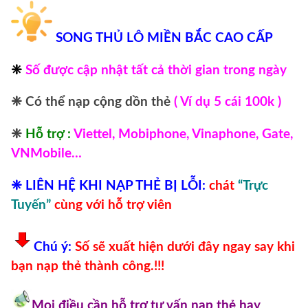
SONG THỦ LÔ MIỀN BẮC CAO CẤP
❈
Số được cập nhật tất cả thời gian trong ngày
❈
Có thể nạp cộng dồn thẻ
( Ví dụ 5 cái 100k )
❈
Hỗ trợ :
Viettel, Mobiphone, Vinaphone, Gate,
VNMobile…
❈ LIÊN HỆ KHI NẠP THẺ BỊ LỖI:
chát
“Trực
Tuyến”
cùng với hỗ trợ viên
Chú ý:
Số sẽ xuất hiện dưới đây ngay say khi
bạn nạp thẻ thành công
.!!!
Mọi điều cần hỗ trợ tư vấn nạp thẻ hay