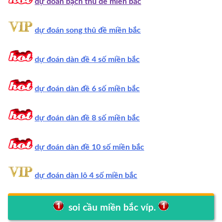
dự đoán bạch thủ đề miền bắc
dự đoán song thủ đề miền bắc
dự đoán dàn đề 4 số miền bắc
dự đoán dàn đề 6 số miền bắc
dự đoán dàn đề 8 số miền bắc
dự đoán dàn đề 10 số miền bắc
dự đoán dàn lô 4 số miền bắc
soi cầu miền bắc víp.