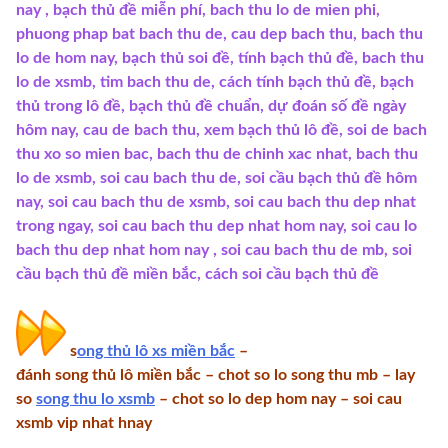
nay , bạch thủ đề miễn phí, bach thu lo de mien phi,
phuong phap bat bach thu de, cau dep bach thu, bach thu
lo de hom nay, bạch thủ soi đề, tính bạch thủ đề, bach thu
lo de xsmb, tim bach thu de, cách tính bạch thủ đề, bạch
thủ trong lô đề, bạch thủ đề chuẩn, dự đoán số đề ngày
hôm nay, cau de bach thu, xem bạch thủ lô đề, soi de bach
thu xo so mien bac, bach thu de chinh xac nhat, bach thu
lo de xsmb, soi cau bach thu de, soi cầu bạch thủ đề hôm
nay, soi cau bach thu de xsmb, soi cau bach thu dep nhat
trong ngay, soi cau bach thu dep nhat hom nay, soi cau lo
bach thu dep nhat hom nay , soi cau bach thu de mb, soi
cầu bạch thủ đề miền bắc, cách soi cầu bạch thủ đề
s
ong thủ lô xs miền bắc
–
đánh song thủ lô miền bắc – chot so lo song thu mb – lay
so
song thu lo xsmb
– chot so lo dep hom nay – soi cau
xsmb vip nhat hnay