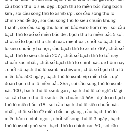
cầu bạch thủ lô siêu đẹp , bạch thủ lô miền bắc rồng bạch
kim , soi cầu song thủ lô xsmb ưp , soi cầu song thủ lô
chính xác đề độ , soi cầu song thủ lô siêu chuẩn khung
thành , soi cầu song thủ lô miền bắc euro hôm nay , soi cầu
bạch thủ lô xổ số miền bắc de , bạch thủ lô miền bắc 5 số ,
chốt số lô bạch thủ chính xác mienhua , chốt số bạch thủ
lô siêu chuẩn y hà nội , cầu bạch thủ lô xsmb 789 , chốt số
bạch thủ lô siêu chuẩn 207 , chốt số bạch thủ lô tối nay
chuẩn xác nhất , chốt số bạch thủ lô chính xác de hôm nay
, chốt số bạch thủ lô xsmb archiwum , chốt số bạch thủ lô
miền bắc 500 ngày , bạch thủ lô xsmb vip miền bắc , dự
đoán bạch thủ lô miền bắc 365 , soi cầu song thủ lô xsmb
xác 100 , bạch thủ lô xsmb gan , bạch thủ lô có nghĩa là gì ,
soi cầu bạch thủ lô xsmb siêu chuẩn số 666 , dự đoán bạch
thủ lô miền bắc u19 , soi cầu bạch thủ lô siêu chuẩn xác
nhất , chốt số lô đề miền bắc an giang , cầu bạch thủ lô
miền bắc ơ minh ngọc , chốt số song thủ lô 3 ngày , bạch
thủ lô xsmb phú yên , bạch thủ lô chính xác 50 , soi cầu