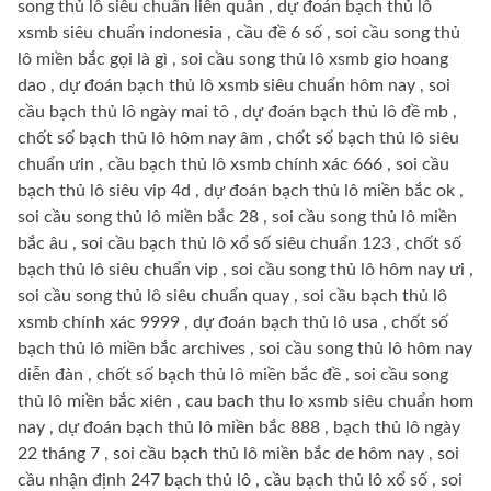
song thủ lô siêu chuẩn liên quân , dự đoán bạch thủ lô
xsmb siêu chuẩn indonesia , cầu đề 6 số , soi cầu song thủ
lô miền bắc gọi là gì , soi cầu song thủ lô xsmb gio hoang
dao , dự đoán bạch thủ lô xsmb siêu chuẩn hôm nay , soi
cầu bạch thủ lô ngày mai tô , dự đoán bạch thủ lô đề mb ,
chốt số bạch thủ lô hôm nay âm , chốt số bạch thủ lô siêu
chuẩn ưin , cầu bạch thủ lô xsmb chính xác 666 , soi cầu
bạch thủ lô siêu vip 4d , dự đoán bạch thủ lô miền bắc ok ,
soi cầu song thủ lô miền bắc 28 , soi cầu song thủ lô miền
bắc âu , soi cầu bạch thủ lô xổ số siêu chuẩn 123 , chốt số
bạch thủ lô siêu chuẩn vip , soi cầu song thủ lô hôm nay ưi ,
soi cầu song thủ lô siêu chuẩn quay , soi cầu bạch thủ lô
xsmb chính xác 9999 , dự đoán bạch thủ lô usa , chốt số
bạch thủ lô miền bắc archives , soi cầu song thủ lô hôm nay
diễn đàn , chốt số bạch thủ lô miền bắc đề , soi cầu song
thủ lô miền bắc xiên , cau bach thu lo xsmb siêu chuẩn hom
nay , dự đoán bạch thủ lô miền bắc 888 , bạch thủ lô ngày
22 tháng 7 , soi cầu bạch thủ lô miền bắc de hôm nay , soi
cầu nhận định 247 bạch thủ lô , cầu bạch thủ lô xổ số , soi