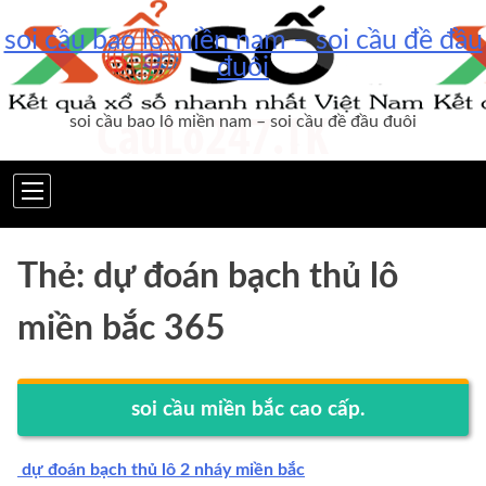
Skip
soi cầu bao lô miền nam – soi cầu đề đầu
to
đuôi
content
soi cầu bao lô miền nam – soi cầu đề đầu đuôi
Thẻ:
dự đoán bạch thủ lô
miền bắc 365
soi cầu miền bắc cao cấp.
dự đoán bạch thủ lô 2 nháy miền bắc