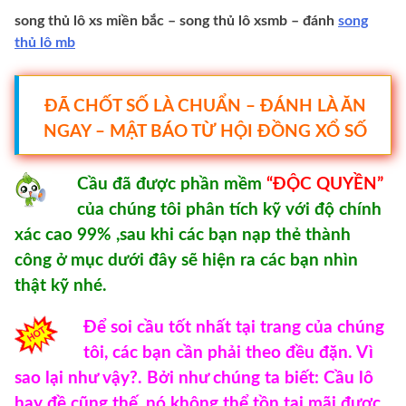
song thủ lô xs miền bắc – song thủ lô xsmb – đánh
song
thủ lô mb
ĐÃ CHỐT SỐ LÀ CHUẨN – ĐÁNH LÀ ĂN
NGAY – MẬT BÁO TỪ HỘI ĐỒNG XỔ SỐ
Cầu đã được phần mềm
“ĐỘC QUYỀN”
của chúng tôi phân tích kỹ với độ chính
xác cao 99% ,sau khi các bạn nạp thẻ thành
công ở mục dưới đây sẽ hiện ra các bạn nhìn
thật kỹ nhé.
Để soi cầu tốt nhất tại trang của chúng
tôi, các bạn cần phải theo đều đặn. Vì
sao lại như vậy?. Bởi như chúng ta biết: Cầu lô
hay đề cũng thế, nó không thể tồn tại mãi được.