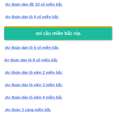
dự đoán dàn đề 10 số miền bắc
dự đoán dàn lô 4 số miền bắc
soi cầu miền bắc víp.
dự đoán dàn lô 6 số miền bắc
dự đoán dàn lô 8 số miền bắc
dự đoán dàn lô xiên 2 miền bắc
dự đoán dàn lô xiên 3 miền bắc
dự đoán dàn lô xiên 4 miền bắc
dự đoán 3 càng miền bắc