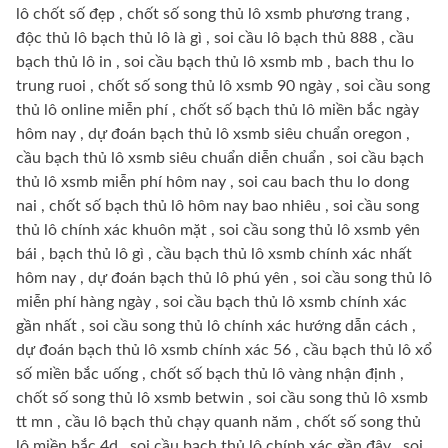
lô chốt số đẹp , chốt số song thủ lô xsmb phương trang ,
độc thủ lô bạch thủ lô là gì , soi cầu lô bạch thủ 888 , cầu
bạch thủ lô in , soi cầu bạch thủ lô xsmb mb , bach thu lo
trung ruoi , chốt số song thủ lô xsmb 90 ngày , soi cầu song
thủ lô online miễn phí , chốt số bạch thủ lô miền bắc ngày
hôm nay , dự đoán bạch thủ lô xsmb siêu chuẩn oregon ,
cầu bạch thủ lô xsmb siêu chuẩn diễn chuẩn , soi cầu bạch
thủ lô xsmb miễn phí hôm nay , soi cau bach thu lo dong
nai , chốt số bạch thủ lô hôm nay bao nhiêu , soi cầu song
thủ lô chính xác khuôn mặt , soi cầu song thủ lô xsmb yên
bái , bạch thủ lô gì , cầu bạch thủ lô xsmb chính xác nhất
hôm nay , dự đoán bạch thủ lô phú yên , soi cầu song thủ lô
miễn phí hàng ngày , soi cầu bạch thủ lô xsmb chính xác
gần nhất , soi cầu song thủ lô chính xác hướng dẫn cách ,
dự đoán bạch thủ lô xsmb chính xác 56 , cầu bạch thủ lô xổ
số miền bắc uống , chốt số bạch thủ lô vàng nhận định ,
chốt số song thủ lô xsmb betwin , soi cầu song thủ lô xsmb
tt mn , cầu lô bạch thủ chạy quanh năm , chốt số song thủ
lô miền bắc 4d , soi cầu bạch thủ lô chính xác gần đây , soi