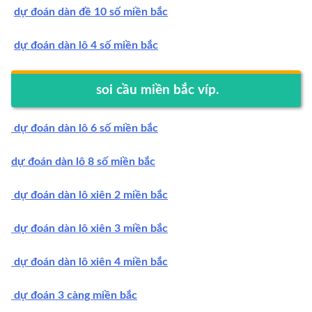
dự đoán dàn đề 10 số miền bắc
dự đoán dàn lô 4 số miền bắc
soi cầu miền bắc víp.
dự đoán dàn lô 6 số miền bắc
dự đoán dàn lô 8 số miền bắc
dự đoán dàn lô xiên 2 miền bắc
dự đoán dàn lô xiên 3 miền bắc
dự đoán dàn lô xiên 4 miền bắc
dự đoán 3 càng miền bắc