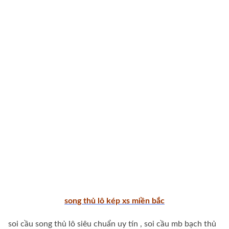
song thủ lô kép xs miền bắc
soi cầu song thủ lô siêu chuẩn uy tín , soi cầu mb bạch thủ