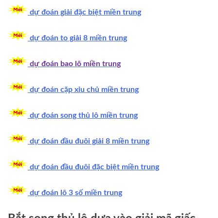
dự đoán giải đặc biệt miền trung
dự đoán to giải 8 miền trung
dự đoán bao lô miền trung
dự đoán cặp xỉu chủ miền trung
dự đoán song thủ lô miền trung
dự đoán đầu đuôi giải 8 miền trung
dự đoán đầu đuôi đặc biệt miền trung
dự đoán lô 3 số miền trung