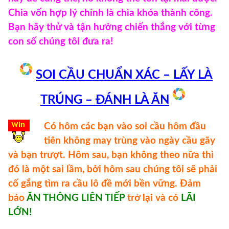
Chia vốn hợp lý chính là chìa khóa thành công.
Bạn hãy thử và tận hưởng chiến thắng với từng
con số chúng tôi đưa ra!
SOI CẦU CHUẨN XÁC – LẤY LÀ
TRÚNG – ĐÁNH LÀ ĂN
Có hôm các bạn vào
soi cầu
hôm đầu
tiên không may trùng vào ngày cầu gãy
và bạn trượt. Hôm sau, bạn không theo nữa thì
đó là một sai lầm, bởi hôm sau chúng tôi sẽ phải
cố gắng tìm ra cầu lô đề mới bền vững. Đảm
bảo
ĂN THÔNG LIÊN TIẾP
trở lại và có
LÃI
LỚN
!