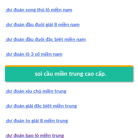
dự đoán song thủ lô miền nam
dự đoán đầu đuôi giải 8 miền nam
dự đoán đầu đuôi đặc biệt miền nam
dự đoán lô 3 số miền nam
soi cầu miền trung cao cấp.
dự đoán xỉu chủ miền trung
dự đoán giải đặc biệt miền trung
dự đoán to giải 8 miền trung
dự đoán bao lô miền trung