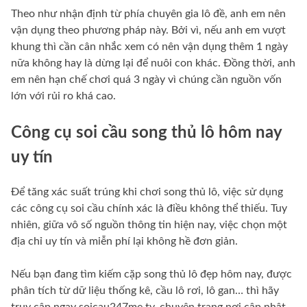
Theo như nhận định từ phía chuyên gia lô đề, anh em nên
vận dụng theo phương pháp này. Bởi vì, nếu anh em vượt
khung thì cần cân nhắc xem có nên vận dụng thêm 1 ngày
nữa không hay là dừng lại để nuôi con khác. Đồng thời, anh
em nên hạn chế chơi quá 3 ngày vì chúng cần nguồn vốn
lớn với rủi ro khá cao.
Công cụ soi cầu song thủ lô hôm nay
uy tín
Để tăng xác suất trúng khi chơi song thủ lô, việc sử dụng
các công cụ soi cầu chính xác là điều không thể thiếu. Tuy
nhiên, giữa vô số nguồn thông tin hiện nay, việc chọn một
địa chỉ uy tín và miễn phí lại không hề đơn giản.
Nếu bạn đang tìm kiếm cặp song thủ lô đẹp hôm nay, được
phân tích từ dữ liệu thống kê, cầu lô rơi, lô gan… thì hãy
truy cập ngay soicau247me.tv, chuyên trang nơi cập nhật