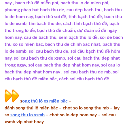
nay , bạch thủ đề miễn phí, bach thu lo de mien phi,
phuong phap bat bach thu de, cau dep bach thu, bach thu
lo de hom nay, bạch thủ soi đề, tính bạch thủ đề, bach thu
lo de xsmb, tim bach thu de, cách tính bạch thủ đề, bạch
thủ trong lô đề, bạch thủ đề chuẩn, dự đoán số đề ngày
hôm nay, cau de bach thu, xem bạch thủ lô đề, soi de bach
thu xo so mien bac, bach thu de chinh xac nhat, bach thu
lo de xsmb, soi cau bach thu de, soi cầu bạch thủ đề hôm
nay, soi cau bach thu de xsmb, soi cau bach thu dep nhat
trong ngay, soi cau bach thu dep nhat hom nay, soi cau lo
bach thu dep nhat hom nay , soi cau bach thu de mb, soi
cầu bạch thủ đề miền bắc, cách soi cầu bạch thủ đề
s
ong thủ lô xs miền bắc
–
đánh song thủ lô miền bắc – chot so lo song thu mb – lay
so
song thu lo xsmb
– chot so lo dep hom nay – soi cau
xsmb vip nhat hnay