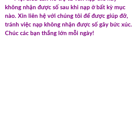
không nhận được số sau khi nạp ở bất kỳ mục
nào. Xin liên hệ với chúng tôi để được giúp đỡ,
tránh việc nạp không nhận được số gây bức xúc.
Chúc các bạn thắng lớn mỗi ngày!