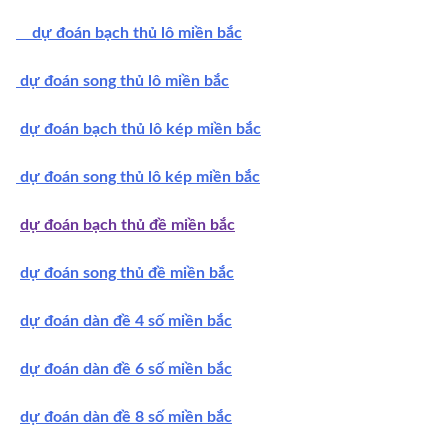
dự đoán bạch thủ lô miền bắc
dự đoán song thủ lô miền bắc
dự đoán bạch thủ lô kép miền bắc
dự đoán song thủ lô kép miền bắc
dự đoán bạch thủ đề miền bắc
dự đoán song thủ đề miền bắc
dự đoán dàn đề 4 số miền bắc
dự đoán dàn đề 6 số miền bắc
dự đoán dàn đề 8 số miền bắc