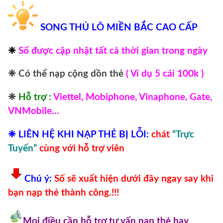
SONG THỦ LÔ MIỀN BẮC CAO CẤP
❈
Số được cập nhật tất cả thời gian trong ngày
❈
Có thể nạp cộng dồn thẻ
( Ví dụ 5 cái 100k )
❈
Hỗ trợ :
Viettel, Mobiphone, Vinaphone, Gate,
VNMobile…
❈ LIÊN HỆ KHI NẠP THẺ BỊ LỖI:
chát
“Trực
Tuyến”
cùng với hỗ trợ viên
Chú ý:
Số sẽ xuất hiện dưới đây ngay say khi
bạn nạp thẻ thành công
.!!!
Mọi điều cần hỗ trợ tư vấn nạp thẻ hay