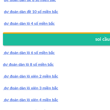
dự đoán dàn đề 10 số miền bắc
dự đoán dàn lô 4 số miền bắc
soi cầu
dự đoán dàn lô 6 số miền bắc
dự đoán dàn lô 8 số miền bắc
dự đoán dàn lô xiên 2 miền bắc
dự đoán dàn lô xiên 3 miền bắc
dự đoán dàn lô xiên 4 miền bắc