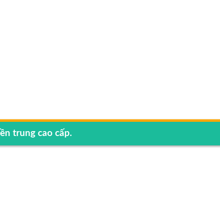
ền trung cao cấp.