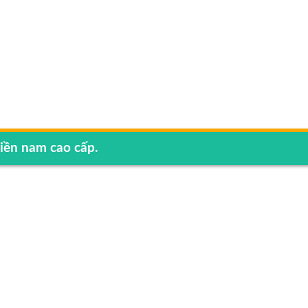
iền nam cao cấp.