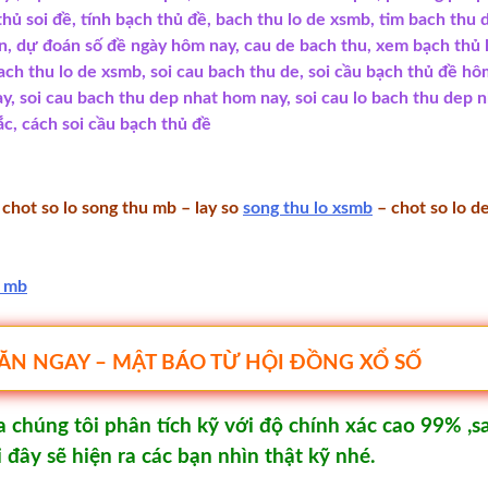
hủ soi đề, tính bạch thủ đề, bach thu lo de xsmb, tim bach thu 
ẩn, dự đoán số đề ngày hôm nay, cau de bach thu, xem bạch thủ 
ach thu lo de xsmb, soi cau bach thu de, soi cầu bạch thủ đề hô
y, soi cau bach thu dep nhat hom nay, soi cau lo bach thu dep 
ắc, cách soi cầu bạch thủ đề
chot so lo song thu mb – lay so
song thu lo xsmb
– chot so lo d
ô mb
 ĂN NGAY – MẬT BÁO TỪ HỘI ĐỒNG XỔ SỐ
 chúng tôi phân tích kỹ với độ chính xác cao 99% ,s
đây sẽ hiện ra các bạn nhìn thật kỹ nhé.