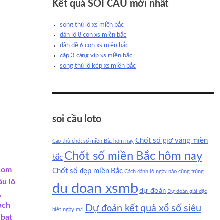
Kết quả SOI CẦU mới nhất
song thủ lô xs miền bắc
dàn lô 8 con xs miền bắc
dàn đề 6 con xs miền bắc
cặp 3 càng víp xs miền bắc
song thủ lô kép xs miền bắc
soi cầu loto
Chốt số giờ vàng miền
Cao thủ chốt số miền Bắc hôm nay
Chốt số miền Bắc hôm nay
bắc
 hom
Chốt số đẹp miền Bắc
Cách đánh lô ngày nào cũng trúng
ầu lô
du doan xsmb
dự đoán
Dự đoán giải đặc
,
ach
Dự đoán kết quả xổ số siêu
biệt ngày mai
 bat