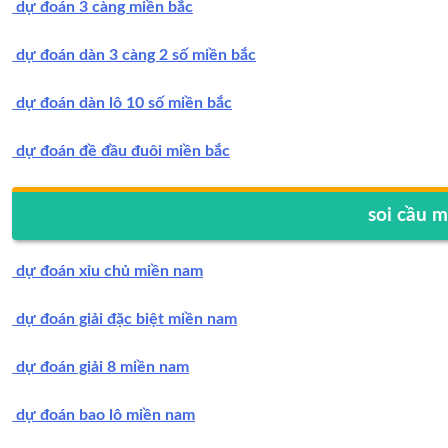
dự đoán 3 càng miền bắc
dự đoán dàn 3 càng 2 số miền bắc
dự đoán dàn lô 10 số miền bắc
dự đoán đề đầu đuôi miền bắc
soi cầu m
dự đoán xỉu chủ miền nam
dự đoán giải đặc biệt miền nam
dự đoán giải 8 miền nam
dự đoán bao lô miền nam