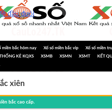
 đề đầu đuôi
ố miền bắc hôm nay
Xổ số miền bắc vip
Xổ số miền t
THỐNG KÊ KQXS
XSMB
XSMN
XSMT
KẾT Q
Ả
bắc xiên
iền bắc cao cấp.