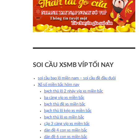
SOI CẦU XSMB VÍP TỐI NAY
soi cầu bao lô miền nam – soi cầu đề đầu đuôi
Xổ số miền bắc hôm nay
bạch thủ lô 2 nháy víp xs miền bắc
ba càng víp xs miền bắc
bạch thủ đề xs miền bắc
bạch thủ lô kép xs miền bắc
bạch thủ lô xs miền bắc
cặp 3 càng víp xs miền bắc
dàn đề 4 con xs miền bắc
dàn đề 6 con xs miền bắc