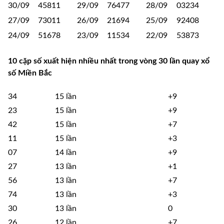
30/09
458
11
29/09
764
77
28/09
032
34
27/09
730
11
26/09
216
94
25/09
924
08
24/09
516
78
23/09
115
34
22/09
538
73
10 cặp số xuất hiện nhiều nhất trong vòng 30 lần quay xổ
số Miền Bắc
34
15 lần
+9
23
15 lần
+9
42
15 lần
+7
11
15 lần
+3
07
14 lần
+9
27
13 lần
+1
56
13 lần
+7
74
13 lần
+3
30
13 lần
0
26
12 lần
+7