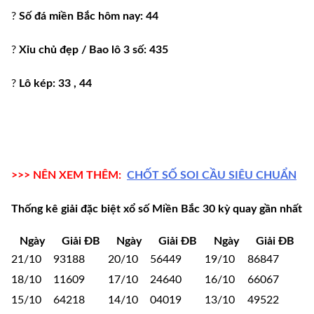
?
Số đá miền Bắc hôm nay: 44
?
Xỉu chủ đẹp / Bao lô 3 số: 435
?
Lô kép: 33 , 44
>>> NÊN XEM THÊM:
CHỐT SỐ SOI CẦU SIÊU CHUẨN
Thống kê giải đặc biệt xổ số Miền Bắc 30 kỳ quay gần nhất
Ngày
Giải
ĐB
Ngày
Giải
ĐB
Ngày
Giải
ĐB
21/10
931
88
20/10
564
49
19/10
868
47
18/10
116
09
17/10
246
40
16/10
660
67
15/10
642
18
14/10
040
19
13/10
495
22