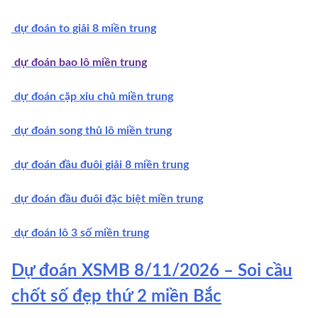
dự đoán to giải 8 miền trung
dự đoán bao lô miền trung
dự đoán cặp xỉu chủ miền trung
dự đoán song thủ lô miền trung
dự đoán đầu đuôi giải 8 miền trung
dự đoán đầu đuôi đặc biệt miền trung
dự đoán lô 3 số miền trung
Dự đoán XSMB 8/11/2026 – Soi cầu
chốt số đẹp thứ 2 miền Bắc