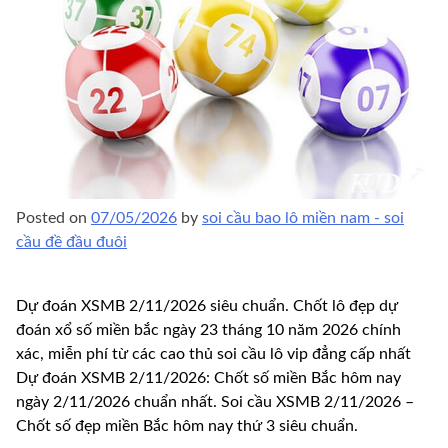
chốt
số
đẹp
thứ
2
miền
Bắc
Posted on
07/05/2026
by
soi cầu bao lô miền nam - soi
cầu đề đầu đuôi
Dự đoán XSMB 2/11/2026 siêu chuẩn. Chốt lô đẹp dự
đoán xổ số miền bắc ngày 23 tháng 10 năm 2026 chính
xác, miễn phí từ các cao thủ soi cầu lô vip đẳng cấp nhất
Dự đoán XSMB 2/11/2026: Chốt số miền Bắc hôm nay
ngày 2/11/2026 chuẩn nhất. Soi cầu XSMB 2/11/2026 –
Chốt số đẹp miền Bắc hôm nay thứ 3 siêu chuẩn.