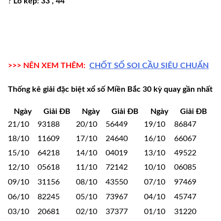
?
Lô kép: 33 , 44
>>> NÊN XEM THÊM:
CHỐT SỐ SOI CẦU SIÊU CHUẨN
Thống kê giải đặc biệt xổ số Miền Bắc 30 kỳ quay gần nhất
Ngày
Giải
ĐB
Ngày
Giải
ĐB
Ngày
Giải
ĐB
21/10
931
88
20/10
564
49
19/10
868
47
18/10
116
09
17/10
246
40
16/10
660
67
15/10
642
18
14/10
040
19
13/10
495
22
12/10
056
18
11/10
721
42
10/10
060
85
09/10
311
56
08/10
435
50
07/10
974
69
06/10
822
45
05/10
739
67
04/10
457
47
03/10
206
81
02/10
373
77
01/10
312
20