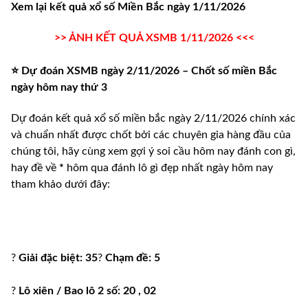
Xem lại kết quả xổ số Miền Bắc ngày 1/11/2026
>> ẢNH KẾT QUẢ XSMB 1/11/2026 <<<
⭐
Dự đoán XSMB ngày 2/11/2026 – Chốt số miền Bắc
ngày hôm nay thứ 3
Dự đoán kết quả xổ số miền bắc ngày 2/11/2026 chính xác
và chuẩn nhất được chốt bởi các chuyên gia hàng đầu của
chúng tôi, hãy cùng xem gợi ý soi cầu hôm nay đánh con gì,
hay đề về
*
hôm qua đánh lô gì đẹp nhất ngày hôm nay
tham khảo dưới đây:
?
Giải đặc biệt: 35
?
Chạm đề:
5
?
Lô xiên / Bao lô 2 số: 20 , 02