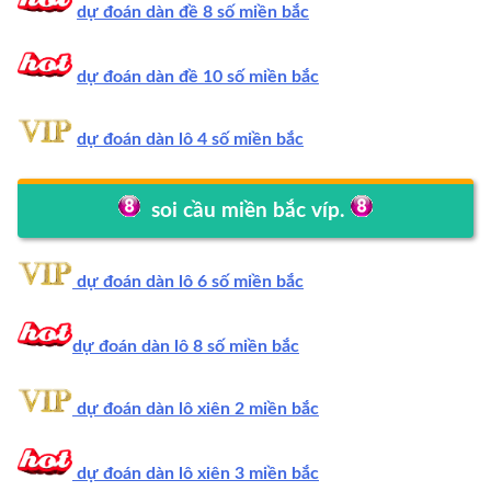
dự đoán dàn đề 8 số miền bắc
dự đoán dàn đề 10 số miền bắc
dự đoán dàn lô 4 số miền bắc
soi cầu miền bắc víp.
dự đoán dàn lô 6 số miền bắc
dự đoán dàn lô 8 số miền bắc
dự đoán dàn lô xiên 2 miền bắc
dự đoán dàn lô xiên 3 miền bắc