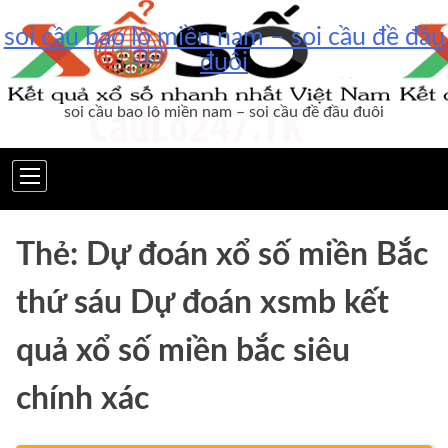
Skip
soi cầu bao lô miền nam – soi cầu đề đầu
to
đuôi
content
soi cầu bao lô miền nam – soi cầu đề đầu đuôi
Thẻ:
Dự đoán xổ số miền Bắc
thứ sáu Dự đoán xsmb kết
quả xổ số miền bắc siêu
chính xác