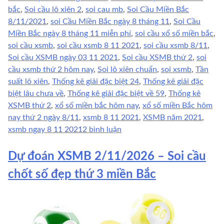
bắc
,
Soi cầu lô xiên 2
,
soi cau mb
,
Soi Cầu Miền Bắc
8/11/2021
,
soi Cầu Miền Bắc ngày 8 tháng 11
,
Soi Cầu
Miền Bắc ngày 8 tháng 11 miễn phí
,
soi cầu xổ số miền bắc
,
soi cầu xsmb
,
soi cầu xsmb 8 11 2021
,
soi cầu xsmb 8/11
,
Soi cầu XSMB ngày 03 11 2021
,
Soi cầu XSMB thứ 2
,
soi
cầu xsmb thứ 2 hôm nay
,
Soi lô xiên chuẩn
,
soi xsmb
,
Tần
suất lô xiên
,
Thống kê giải đặc biệt 24
,
Thống kê giải đặc
biệt lâu chưa về
,
Thống kê giải đặc biệt về 59
,
Thống kê
XSMB thứ 2
,
xổ số miền bắc hôm nay
,
xổ số miền Bắc hôm
nay thứ 2 ngày 8/11
,
xsmb 8 11 2021
,
XSMB năm 2021
,
ở
xsmb ngay 8 11 2021
2 bình luận
Dự
đoán
Dự đoán XSMB 2/11/2026 – Soi cầu
XSMB
chốt số đẹp thứ 3 miền Bắc
8/11/2026
–
Soi
cầu