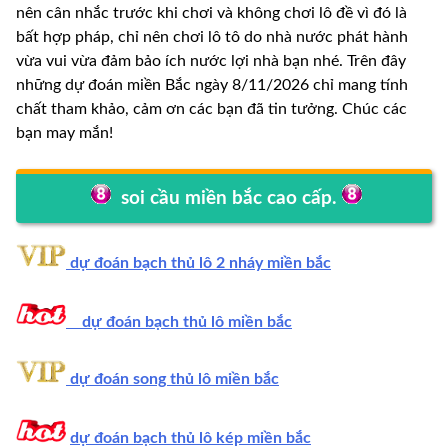
nên cân nhắc trước khi chơi và không chơi lô đề vì đó là
bất hợp pháp, chỉ nên chơi lô tô do nhà nước phát hành
vừa vui vừa đảm bảo ích nước lợi nhà bạn nhé. Trên đây
những dự đoán miền Bắc ngày 8/11/2026 chỉ mang tính
chất tham khảo, cảm ơn các bạn đã tin tưởng. Chúc các
bạn may mắn!
soi cầu miền bắc cao cấp.
dự đoán bạch thủ lô 2 nháy miền bắc
dự đoán bạch thủ lô miền bắc
dự đoán song thủ lô miền bắc
dự đoán bạch thủ lô kép miền bắc