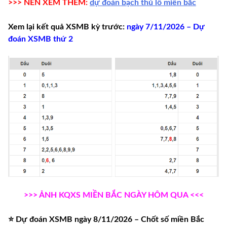
>>> NÊN XEM THÊM:
dự đoán bạch thủ lô miền bắc
Xem lại kết quả XSMB kỳ trước:
ngày 7/11/2026 – Dự
đoán XSMB thứ 2
>>> ẢNH KQXS MIỀN BẮC NGÀY HÔM QUA <<<
⭐
Dự đoán XSMB ngày 8/11/2026 – Chốt số miền Bắc