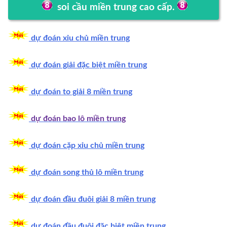
soi cầu miền trung cao cấp.
dự đoán xỉu chủ miền trung
dự đoán giải đặc biệt miền trung
dự đoán to giải 8 miền trung
dự đoán bao lô miền trung
dự đoán cặp xỉu chủ miền trung
dự đoán song thủ lô miền trung
dự đoán đầu đuôi giải 8 miền trung
dự đoán đầu đuôi đặc biệt miền trung