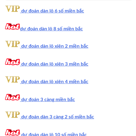
dự đoán dàn lô 6 số miền bắc
dự đoán dàn lô 8 số miền bắc
dự đoán dàn lô xiên 2 miền bắc
dự đoán dàn lô xiên 3 miền bắc
dự đoán dàn lô xiên 4 miền bắc
dự đoán 3 càng miền bắc
dự đoán dàn 3 càng 2 số miền bắc
dự đoán dàn lô 10 số miền bắc