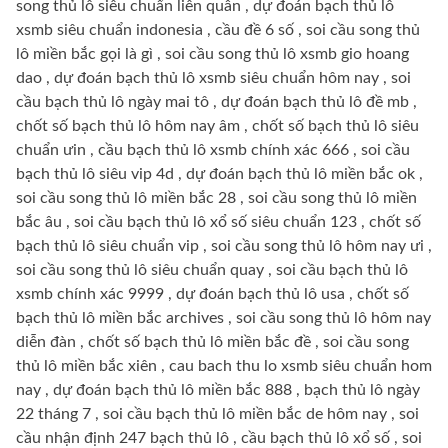
song thủ lô siêu chuẩn liên quân , dự đoán bạch thủ lô
xsmb siêu chuẩn indonesia , cầu đề 6 số , soi cầu song thủ
lô miền bắc gọi là gì , soi cầu song thủ lô xsmb gio hoang
dao , dự đoán bạch thủ lô xsmb siêu chuẩn hôm nay , soi
cầu bạch thủ lô ngày mai tô , dự đoán bạch thủ lô đề mb ,
chốt số bạch thủ lô hôm nay âm , chốt số bạch thủ lô siêu
chuẩn ưin , cầu bạch thủ lô xsmb chính xác 666 , soi cầu
bạch thủ lô siêu vip 4d , dự đoán bạch thủ lô miền bắc ok ,
soi cầu song thủ lô miền bắc 28 , soi cầu song thủ lô miền
bắc âu , soi cầu bạch thủ lô xổ số siêu chuẩn 123 , chốt số
bạch thủ lô siêu chuẩn vip , soi cầu song thủ lô hôm nay ưi ,
soi cầu song thủ lô siêu chuẩn quay , soi cầu bạch thủ lô
xsmb chính xác 9999 , dự đoán bạch thủ lô usa , chốt số
bạch thủ lô miền bắc archives , soi cầu song thủ lô hôm nay
diễn đàn , chốt số bạch thủ lô miền bắc đề , soi cầu song
thủ lô miền bắc xiên , cau bach thu lo xsmb siêu chuẩn hom
nay , dự đoán bạch thủ lô miền bắc 888 , bạch thủ lô ngày
22 tháng 7 , soi cầu bạch thủ lô miền bắc de hôm nay , soi
cầu nhận định 247 bạch thủ lô , cầu bạch thủ lô xổ số , soi