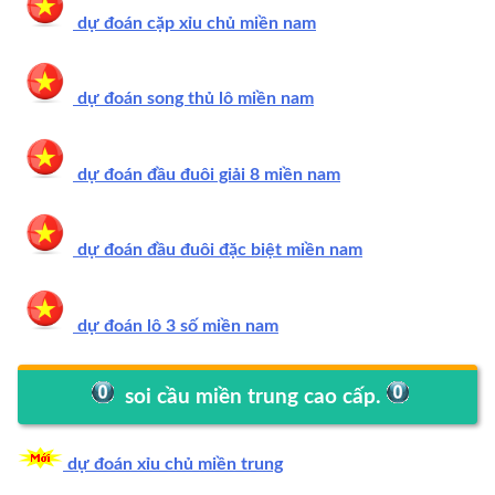
dự đoán cặp xỉu chủ miền nam
dự đoán song thủ lô miền nam
dự đoán đầu đuôi giải 8 miền nam
dự đoán đầu đuôi đặc biệt miền nam
dự đoán lô 3 số miền nam
soi cầu miền trung cao cấp.
dự đoán xỉu chủ miền trung