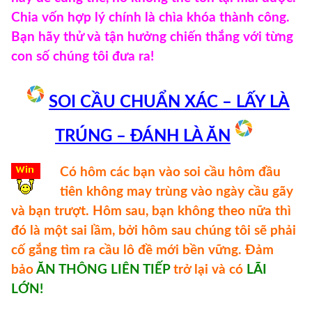
Chia vốn hợp lý chính là chìa khóa thành công.
Bạn hãy thử và tận hưởng chiến thắng với từng
con số chúng tôi đưa ra!
SOI CẦU CHUẨN XÁC – LẤY LÀ
TRÚNG – ĐÁNH LÀ ĂN
Có hôm các bạn vào
soi cầu
hôm đầu
tiên không may trùng vào ngày cầu gãy
và bạn trượt. Hôm sau, bạn không theo nữa thì
đó là một sai lầm, bởi hôm sau chúng tôi sẽ phải
cố gắng tìm ra cầu lô đề mới bền vững. Đảm
bảo
ĂN THÔNG LIÊN TIẾP
trở lại và có
LÃI
LỚN
!