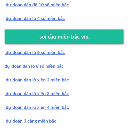
dự đoán dàn đề 10 số miền bắc
dự đoán dàn lô 4 số miền bắc
soi cầu miền bắc víp.
dự đoán dàn lô 6 số miền bắc
dự đoán dàn lô 8 số miền bắc
dự đoán dàn lô xiên 2 miền bắc
dự đoán dàn lô xiên 3 miền bắc
dự đoán dàn lô xiên 4 miền bắc
dự đoán 3 càng miền bắc