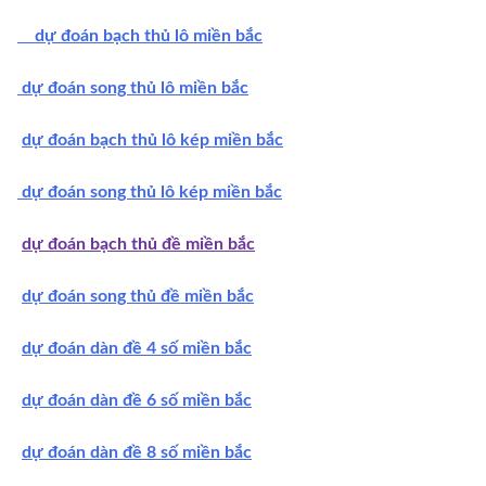
dự đoán bạch thủ lô miền bắc
dự đoán song thủ lô miền bắc
dự đoán bạch thủ lô kép miền bắc
dự đoán song thủ lô kép miền bắc
dự đoán bạch thủ đề miền bắc
dự đoán song thủ đề miền bắc
dự đoán dàn đề 4 số miền bắc
dự đoán dàn đề 6 số miền bắc
dự đoán dàn đề 8 số miền bắc