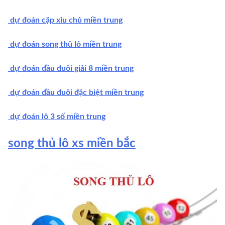
dự đoán cặp xỉu chủ miền trung
dự đoán song thủ lô miền trung
dự đoán đầu đuôi giải 8 miền trung
dự đoán đầu đuôi đặc biệt miền trung
dự đoán lô 3 số miền trung
song thủ lô xs miền bắc