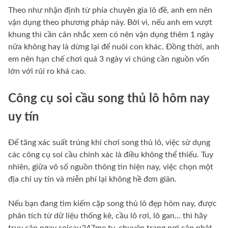
Theo như nhận định từ phía chuyên gia lô đề, anh em nên
vận dụng theo phương pháp này. Bởi vì, nếu anh em vượt
khung thì cần cân nhắc xem có nên vận dụng thêm 1 ngày
nữa không hay là dừng lại để nuôi con khác. Đồng thời, anh
em nên hạn chế chơi quá 3 ngày vì chúng cần nguồn vốn
lớn với rủi ro khá cao.
Công cụ soi cầu song thủ lô hôm nay
uy tín
Để tăng xác suất trúng khi chơi song thủ lô, việc sử dụng
các công cụ soi cầu chính xác là điều không thể thiếu. Tuy
nhiên, giữa vô số nguồn thông tin hiện nay, việc chọn một
địa chỉ uy tín và miễn phí lại không hề đơn giản.
Nếu bạn đang tìm kiếm cặp song thủ lô đẹp hôm nay, được
phân tích từ dữ liệu thống kê, cầu lô rơi, lô gan… thì hãy
truy cập ngay soicau247me.tv, chuyên trang nơi cập nhật