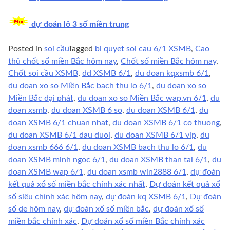
dự đoán lô 3 số miền trung
Posted in
soi cầu
Tagged
bi quyet soi cau 6/1 XSMB
,
Cao
thủ chốt số miền Bắc hôm nay
,
Chốt số miền Bắc hôm nay
,
Chốt soi cầu XSMB
,
dd XSMB 6/1
,
du doan kqxsmb 6/1
,
du doan xo so Miền Bắc bach thu lo 6/1
,
du doan xo so
Miền Bắc dại phát
,
du doan xo so Miền Bắc wap.vn 6/1
,
du
doan xsmb
,
du doan XSMB 6 so
,
du doan XSMB 6/1
,
du
doan XSMB 6/1 chuan nhat
,
du doan XSMB 6/1 co thuong
,
du doan XSMB 6/1 dau duoi
,
du doan XSMB 6/1 vip
,
du
doan xsmb 666 6/1
,
du doan XSMB bach thu lo 6/1
,
du
doan XSMB minh ngoc 6/1
,
du doan XSMB than tai 6/1
,
du
doan XSMB wap 6/1
,
du doan xsmb win2888 6/1
,
dự đoán
kết quả xổ số miền bắc chính xác nhất
,
Dự đoán kết quả xổ
số siêu chính xác hôm nay
,
dự đoán kq XSMB 6/1
,
Dự đoán
số de hôm nay
,
dự đoán xổ số miền bắc
,
dự đoán xổ số
miền bắc chính xác
,
Dự đoán xổ số miền Bắc chính xác