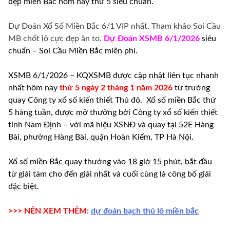
đẹp miền Bắc hôm nay thứ 5 siêu chuẩn.
Dự Đoán Xổ Số Miền Bắc 6/1 VIP nhất. Tham khảo Soi Cầu
MB chốt lô cực đẹp ăn to.
Dự Đoán XSMB 6/1/2026
siêu
chuẩn – Soi Cầu Miền Bắc miễn phí.
XSMB 6/1/2026 – KQXSMB được cập nhật liên tục nhanh
nhất hôm nay
thứ 5 ngày 2 tháng 1 năm 2026
từ trường
quay Công ty xổ số kiến thiết Thủ đô. Xổ số miền Bắc thứ
5 hàng tuần, được mở thưởng bởi Công ty xổ số kiến thiết
tỉnh Nam Định – với mã hiệu XSNĐ và quay tại 52E Hàng
Bài, phường Hàng Bài, quận Hoàn Kiếm, TP Hà Nội.
Xổ số miền Bắc quay thưởng vào 18 giờ 15 phút, bắt đầu
từ giải tám cho đến giải nhất và cuối cùng là công bố giải
đặc biệt.
>>> NÊN XEM THÊM:
dự đoán bạch thủ lô miền bắc