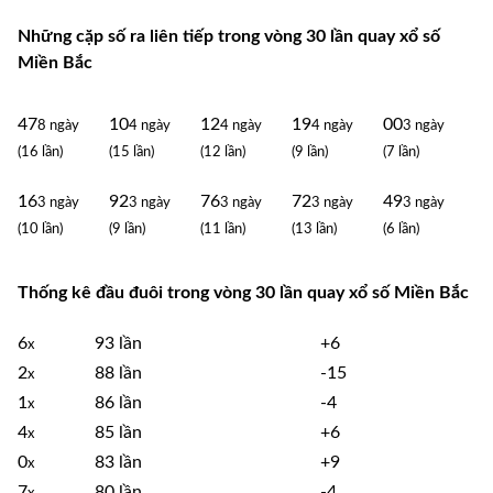
Những cặp số ra liên tiếp trong vòng 30 lần quay xổ số
Miền Bắc
47
10
12
19
00
8 ngày
4 ngày
4 ngày
4 ngày
3 ngày
(16 lần)
(15 lần)
(12 lần)
(9 lần)
(7 lần)
16
92
76
72
49
3 ngày
3 ngày
3 ngày
3 ngày
3 ngày
(10 lần)
(9 lần)
(11 lần)
(13 lần)
(6 lần)
Thống kê đầu đuôi trong vòng 30 lần quay xổ số Miền Bắc
6
93 lần
+6
x
2
88 lần
-15
x
1
86 lần
-4
x
4
85 lần
+6
x
0
83 lần
+9
x
7
80 lần
-4
x