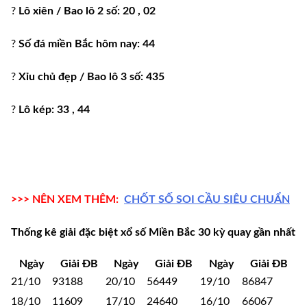
?
Lô xiên / Bao lô 2 số: 20 , 02
?
Số đá miền Bắc hôm nay: 44
?
Xỉu chủ đẹp / Bao lô 3 số: 435
?
Lô kép: 33 , 44
>>> NÊN XEM THÊM:
CHỐT SỐ SOI CẦU SIÊU CHUẨN
Thống kê giải đặc biệt xổ số Miền Bắc 30 kỳ quay gần nhất
Ngày
Giải
ĐB
Ngày
Giải
ĐB
Ngày
Giải
ĐB
21/10
931
88
20/10
564
49
19/10
868
47
18/10
116
09
17/10
246
40
16/10
660
67