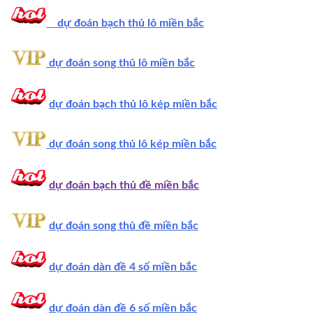
dự đoán bạch thủ lô miền bắc
dự đoán song thủ lô miền bắc
dự đoán bạch thủ lô kép miền bắc
dự đoán song thủ lô kép miền bắc
dự đoán bạch thủ đề miền bắc
dự đoán song thủ đề miền bắc
dự đoán dàn đề 4 số miền bắc
dự đoán dàn đề 6 số miền bắc