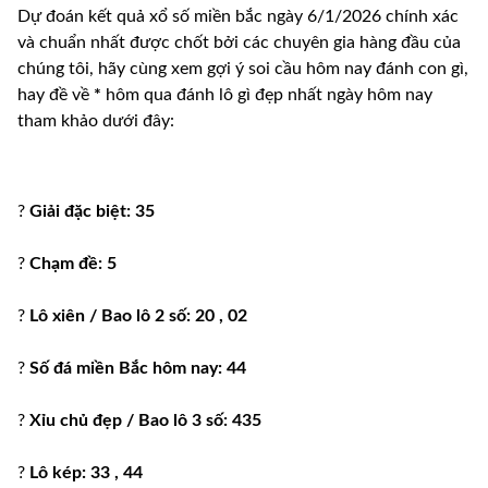
Dự đoán kết quả xổ số miền bắc ngày 6/1/2026 chính xác
và chuẩn nhất được chốt bởi các chuyên gia hàng đầu của
chúng tôi, hãy cùng xem gợi ý soi cầu hôm nay đánh con gì,
hay đề về
*
hôm qua đánh lô gì đẹp nhất ngày hôm nay
tham khảo dưới đây:
?
Giải đặc biệt: 35
?
Chạm đề:
5
?
Lô xiên / Bao lô 2 số: 20 , 02
?
Số đá miền Bắc hôm nay: 44
?
Xỉu chủ đẹp / Bao lô 3 số: 435
?
Lô kép: 33 , 44