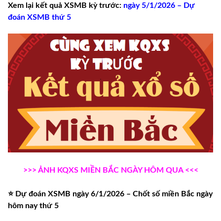
Xem lại kết quả XSMB kỳ trước:
ngày 5/1/2026 – Dự
đoán XSMB thứ 5
>>> ẢNH KQXS MIỀN BẮC NGÀY HÔM QUA <<<
⭐
Dự đoán XSMB ngày 6/1/2026 – Chốt số miền Bắc ngày
hôm nay thứ 5