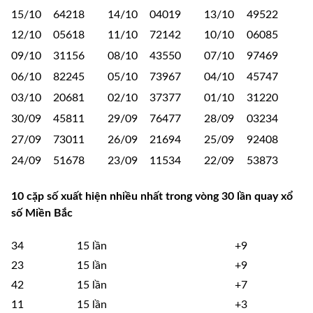
15/10
642
18
14/10
040
19
13/10
495
22
12/10
056
18
11/10
721
42
10/10
060
85
09/10
311
56
08/10
435
50
07/10
974
69
06/10
822
45
05/10
739
67
04/10
457
47
03/10
206
81
02/10
373
77
01/10
312
20
30/09
458
11
29/09
764
77
28/09
032
34
27/09
730
11
26/09
216
94
25/09
924
08
24/09
516
78
23/09
115
34
22/09
538
73
10 cặp số xuất hiện nhiều nhất trong vòng 30 lần quay xổ
số Miền Bắc
34
15 lần
+9
23
15 lần
+9
42
15 lần
+7
11
15 lần
+3