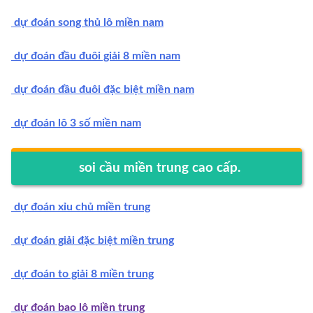
dự đoán song thủ lô miền nam
dự đoán đầu đuôi giải 8 miền nam
dự đoán đầu đuôi đặc biệt miền nam
dự đoán lô 3 số miền nam
soi cầu miền trung cao cấp.
dự đoán xỉu chủ miền trung
dự đoán giải đặc biệt miền trung
dự đoán to giải 8 miền trung
dự đoán bao lô miền trung