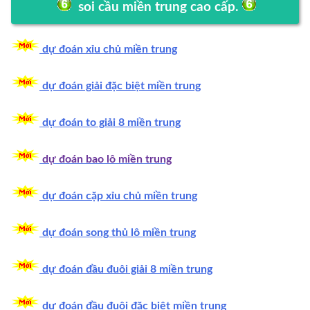
soi cầu miền trung cao cấp.
dự đoán xỉu chủ miền trung
dự đoán giải đặc biệt miền trung
dự đoán to giải 8 miền trung
dự đoán bao lô miền trung
dự đoán cặp xỉu chủ miền trung
dự đoán song thủ lô miền trung
dự đoán đầu đuôi giải 8 miền trung
dự đoán đầu đuôi đặc biệt miền trung