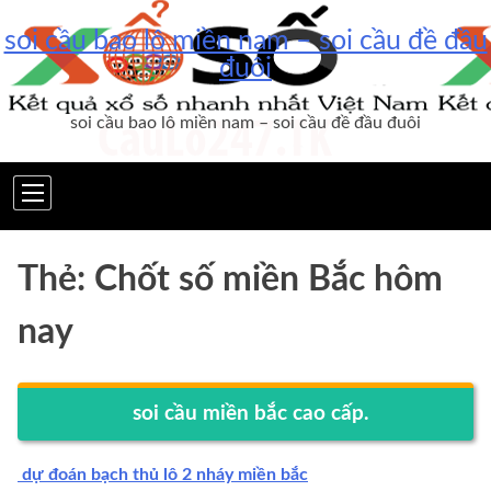
Skip
soi cầu bao lô miền nam – soi cầu đề đầu
to
đuôi
content
soi cầu bao lô miền nam – soi cầu đề đầu đuôi
Thẻ:
Chốt số miền Bắc hôm
nay
soi cầu miền bắc cao cấp.
dự đoán bạch thủ lô 2 nháy miền bắc