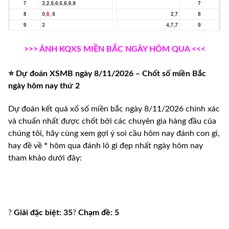
>>> ẢNH KQXS MIỀN BẮC NGÀY HÔM QUA <<<
⭐
Dự đoán XSMB ngày 8/11/2026 – Chốt số miền Bắc
ngày hôm nay thứ 2
Dự đoán kết quả xổ số miền bắc ngày 8/11/2026 chính xác
và chuẩn nhất được chốt bởi các chuyên gia hàng đầu của
chúng tôi, hãy cùng xem gợi ý soi cầu hôm nay đánh con gì,
hay đề về
*
hôm qua đánh lô gì đẹp nhất ngày hôm nay
tham khảo dưới đây:
?
Giải đặc biệt: 35
?
Chạm đề:
5