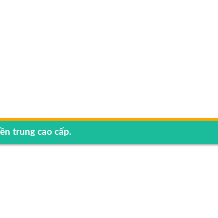
ền trung cao cấp.