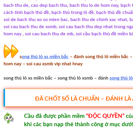
bach thu de, cau dep bach thu, bach thu lo de hom nay, bạch t
cách tính bạch thủ đề, bạch thủ trong lô đề, bạch thủ đề chu
soi de bach thu xo so mien bac, bach thu de chinh xac nhat, b
soi cau bach thu de xsmb, soi cau bach thu dep nhat trong nga
hom nay , soi cau bach thu de mb, soi cầu bạch thủ đề miền b
s
ong thủ lô xs miền bắc
– đánh song thủ lô miền bắc – 
hom nay – soi cau xsmb vip nhat hnay
song thủ lô xs miền bắc – song thủ lô xsmb – đánh
song thủ l
ĐÃ CHỐT SỐ LÀ CHUẨN – ĐÁNH LÀ
Cầu đã được phần mềm
“ĐỘC QUYỀN”
của
khi các bạn nạp thẻ thành công ở mục dưới 