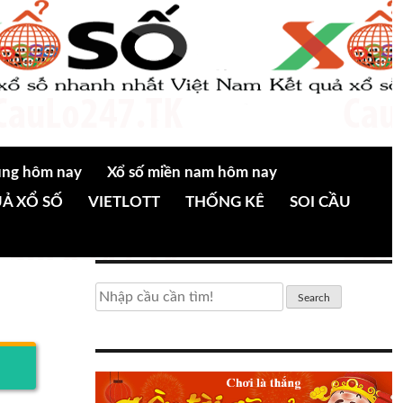
rung hôm nay
Xổ số miền nam hôm nay
UẢ XỔ SỐ
VIETLOTT
THỐNG KÊ
SOI CẦU
Search