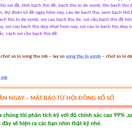
hủ soi đề, tính bạch thủ đề, bach thu lo de xsmb, tim bach thu 
ẩn, dự đoán số đề ngày hôm nay, cau de bach thu, xem bạch thủ 
ach thu lo de xsmb, soi cau bach thu de, soi cầu bạch thủ đề hô
y, soi cau bach thu dep nhat hom nay, soi cau lo bach thu dep 
ắc, cách soi cầu bạch thủ đề
chot so lo song thu mb – lay so
song thu lo xsmb
– chot so lo d
ô mb
 ĂN NGAY – MẬT BÁO TỪ HỘI ĐỒNG XỔ SỐ
 chúng tôi phân tích kỹ với độ chính xác cao 99% ,s
đây sẽ hiện ra các bạn nhìn thật kỹ nhé.