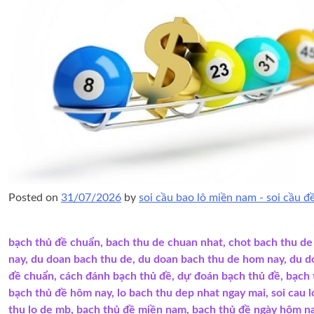
Posted on
31/07/2026
by
soi cầu bao lô miền nam - soi cầu đ
bạch thủ đề chuẩn, bach thu de chuan nhat, chot bach thu d
nay, du doan bach thu de, du doan bach thu de hom nay, du do
đề chuẩn, cách đánh bạch thủ đề, dự đoán bạch thủ đề, bạch thủ
bạch thủ đề hôm nay, lo bach thu dep nhat ngay mai, soi cau 
thu lo de mb, bạch thủ đề miền nam, bạch thủ đề ngày hôm na