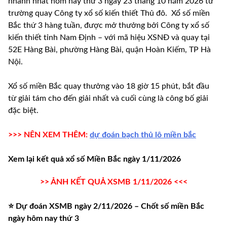
nhanh nhất hôm nay thứ 3 ngày 23 tháng 10 năm 2026 từ
trường quay Công ty xổ số kiến thiết Thủ đô. Xổ số miền
Bắc thứ 3 hàng tuần, được mở thưởng bởi Công ty xổ số
kiến thiết tỉnh Nam Định – với mã hiệu XSNĐ và quay tại
52E Hàng Bài, phường Hàng Bài, quận Hoàn Kiếm, TP Hà
Nội.
Xổ số miền Bắc quay thưởng vào 18 giờ 15 phút, bắt đầu
từ giải tám cho đến giải nhất và cuối cùng là công bố giải
đặc biệt.
>>> NÊN XEM THÊM:
dự đoán bạch thủ lô miền bắc
Xem lại kết quả xổ số Miền Bắc ngày 1/11/2026
>> ẢNH KẾT QUẢ XSMB 1/11/2026 <<<
⭐
Dự đoán XSMB ngày 2/11/2026 – Chốt số miền Bắc
ngày hôm nay thứ 3