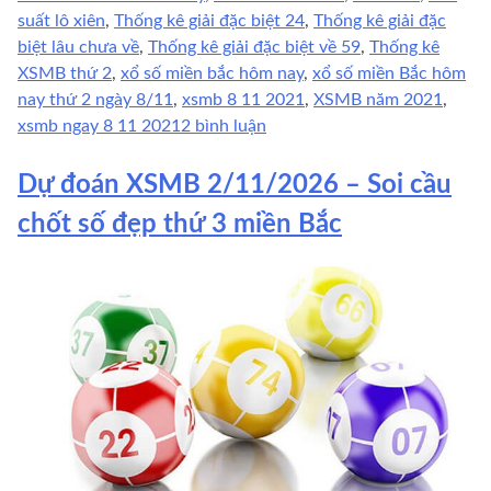
suất lô xiên
,
Thống kê giải đặc biệt 24
,
Thống kê giải đặc
biệt lâu chưa về
,
Thống kê giải đặc biệt về 59
,
Thống kê
XSMB thứ 2
,
xổ số miền bắc hôm nay
,
xổ số miền Bắc hôm
nay thứ 2 ngày 8/11
,
xsmb 8 11 2021
,
XSMB năm 2021
,
ở
xsmb ngay 8 11 2021
2 bình luận
Dự
đoán
Dự đoán XSMB 2/11/2026 – Soi cầu
XSMB
chốt số đẹp thứ 3 miền Bắc
8/11/2026
–
Soi
cầu
chốt
số
đẹp
thứ
2
miền