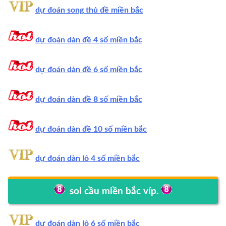
dự đoán song thủ đề miền bắc
dự đoán dàn đề 4 số miền bắc
dự đoán dàn đề 6 số miền bắc
dự đoán dàn đề 8 số miền bắc
dự đoán dàn đề 10 số miền bắc
dự đoán dàn lô 4 số miền bắc
soi cầu miền bắc víp.
dự đoán dàn lô 6 số miền bắc