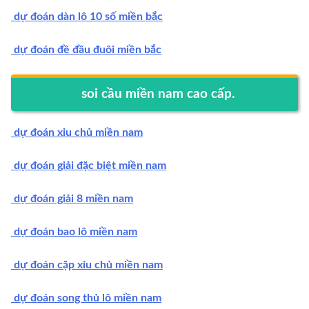
dự đoán dàn lô 10 số miền bắc
dự đoán đề đầu đuôi miền bắc
soi cầu miền nam cao cấp.
dự đoán xỉu chủ miền nam
dự đoán giải đặc biệt miền nam
dự đoán giải 8 miền nam
dự đoán bao lô miền nam
dự đoán cặp xỉu chủ miền nam
dự đoán song thủ lô miền nam