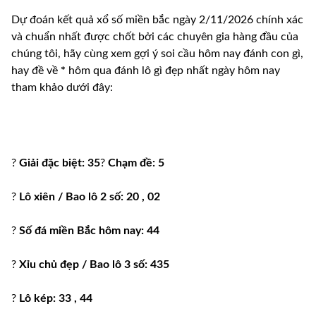
Dự đoán kết quả xổ số miền bắc ngày 2/11/2026 chính xác
và chuẩn nhất được chốt bởi các chuyên gia hàng đầu của
chúng tôi, hãy cùng xem gợi ý soi cầu hôm nay đánh con gì,
hay đề về
*
hôm qua đánh lô gì đẹp nhất ngày hôm nay
tham khảo dưới đây:
?
Giải đặc biệt: 35
?
Chạm đề:
5
?
Lô xiên / Bao lô 2 số: 20 , 02
?
Số đá miền Bắc hôm nay: 44
?
Xỉu chủ đẹp / Bao lô 3 số: 435
?
Lô kép: 33 , 44