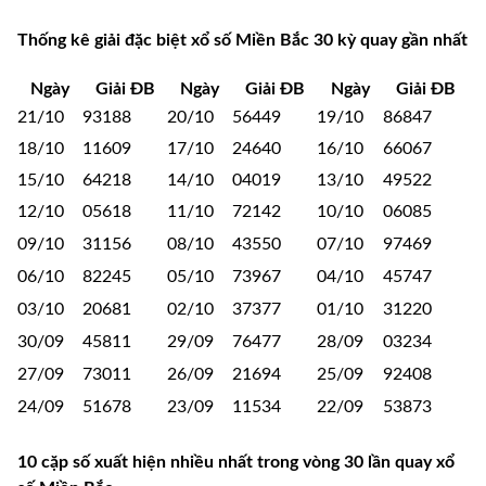
Thống kê giải đặc biệt xổ số Miền Bắc 30 kỳ quay gần nhất
Ngày
Giải
ĐB
Ngày
Giải
ĐB
Ngày
Giải
ĐB
21/10
931
88
20/10
564
49
19/10
868
47
18/10
116
09
17/10
246
40
16/10
660
67
15/10
642
18
14/10
040
19
13/10
495
22
12/10
056
18
11/10
721
42
10/10
060
85
09/10
311
56
08/10
435
50
07/10
974
69
06/10
822
45
05/10
739
67
04/10
457
47
03/10
206
81
02/10
373
77
01/10
312
20
30/09
458
11
29/09
764
77
28/09
032
34
27/09
730
11
26/09
216
94
25/09
924
08
24/09
516
78
23/09
115
34
22/09
538
73
10 cặp số xuất hiện nhiều nhất trong vòng 30 lần quay xổ