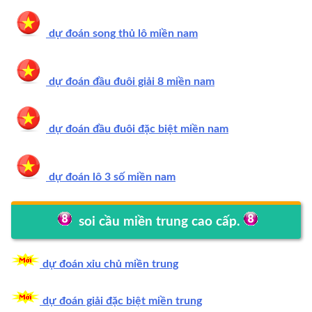
dự đoán song thủ lô miền nam
dự đoán đầu đuôi giải 8 miền nam
dự đoán đầu đuôi đặc biệt miền nam
dự đoán lô 3 số miền nam
soi cầu miền trung cao cấp.
dự đoán xỉu chủ miền trung
dự đoán giải đặc biệt miền trung