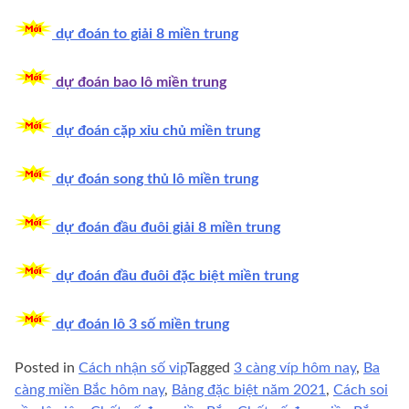
dự đoán to giải 8 miền trung
dự đoán bao lô miền trung
dự đoán cặp xỉu chủ miền trung
dự đoán song thủ lô miền trung
dự đoán đầu đuôi giải 8 miền trung
dự đoán đầu đuôi đặc biệt miền trung
dự đoán lô 3 số miền trung
Posted in
Cách nhận số vip
Tagged
3 càng víp hôm nay
,
Ba
càng miền Bắc hôm nay
,
Bảng đặc biệt năm 2021
,
Cách soi