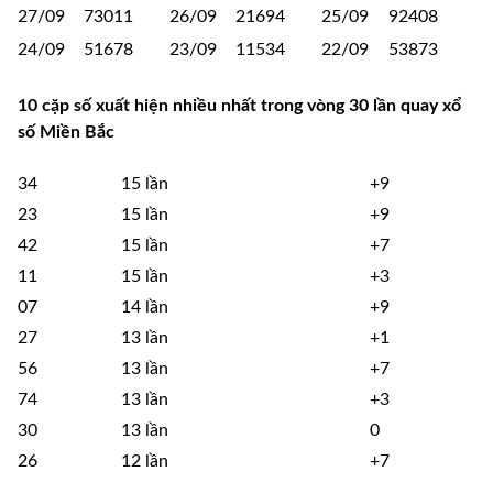
27/09
730
11
26/09
216
94
25/09
924
08
24/09
516
78
23/09
115
34
22/09
538
73
10 cặp số xuất hiện nhiều nhất trong vòng 30 lần quay xổ
số Miền Bắc
34
15 lần
+9
23
15 lần
+9
42
15 lần
+7
11
15 lần
+3
07
14 lần
+9
27
13 lần
+1
56
13 lần
+7
74
13 lần
+3
30
13 lần
0
26
12 lần
+7