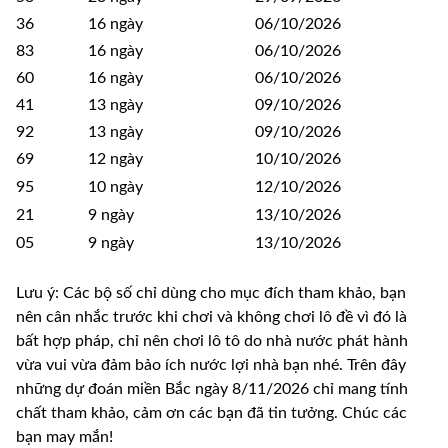
36
16 ngày
06/10/2026
83
16 ngày
06/10/2026
60
16 ngày
06/10/2026
41
13 ngày
09/10/2026
92
13 ngày
09/10/2026
69
12 ngày
10/10/2026
95
10 ngày
12/10/2026
21
9 ngày
13/10/2026
05
9 ngày
13/10/2026
Lưu ý: Các bộ số chỉ dùng cho mục đích tham khảo, bạn
nên cân nhắc trước khi chơi và không chơi lô đề vì đó là
bất hợp pháp, chỉ nên chơi lô tô do nhà nước phát hành
vừa vui vừa đảm bảo ích nước lợi nhà bạn nhé. Trên đây
những dự đoán miền Bắc ngày 8/11/2026 chỉ mang tính
chất tham khảo, cảm ơn các bạn đã tin tưởng. Chúc các
bạn may mắn!