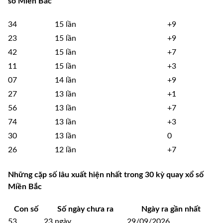
số Miền Bắc
34
15 lần
+9
23
15 lần
+9
42
15 lần
+7
11
15 lần
+3
07
14 lần
+9
27
13 lần
+1
56
13 lần
+7
74
13 lần
+3
30
13 lần
0
26
12 lần
+7
Những cặp số lâu xuất hiện nhất trong 30 kỳ quay xổ số
Miền Bắc
Con số
Số ngày chưa ra
Ngày ra gần nhất
53
23 ngày
29/09/2026