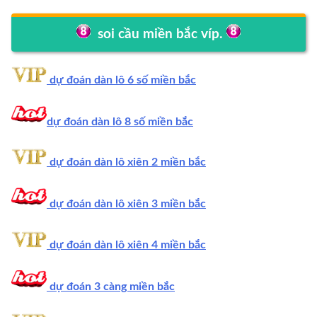
soi cầu miền bắc víp.
dự đoán dàn lô 6 số miền bắc
dự đoán dàn lô 8 số miền bắc
dự đoán dàn lô xiên 2 miền bắc
dự đoán dàn lô xiên 3 miền bắc
dự đoán dàn lô xiên 4 miền bắc
dự đoán 3 càng miền bắc