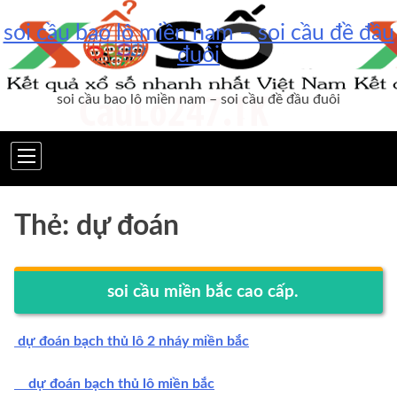
Skip
soi cầu bao lô miền nam – soi cầu đề đầu
to
đuôi
content
soi cầu bao lô miền nam – soi cầu đề đầu đuôi
Thẻ:
dự đoán
soi cầu miền bắc cao cấp.
dự đoán bạch thủ lô 2 nháy miền bắc
dự đoán bạch thủ lô miền bắc