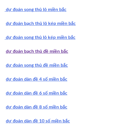
dự đoán song thủ lô miền bắc
dự đoán bạch thủ lô kép miền bắc
dự đoán song thủ lô kép miền bắc
dự đoán bạch thủ đề miền bắc
dự đoán song thủ đề miền bắc
dự đoán dàn đề 4 số miền bắc
dự đoán dàn đề 6 số miền bắc
dự đoán dàn đề 8 số miền bắc
dự đoán dàn đề 10 số miền bắc