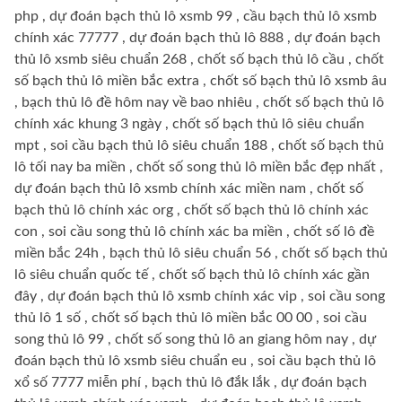
php , dự đoán bạch thủ lô xsmb 99 , cầu bạch thủ lô xsmb
chính xác 77777 , dự đoán bạch thủ lô 888 , dự đoán bạch
thủ lô xsmb siêu chuẩn 268 , chốt số bạch thủ lô cầu , chốt
số bạch thủ lô miền bắc extra , chốt số bạch thủ lô xsmb âu
, bạch thủ lô đề hôm nay về bao nhiêu , chốt số bạch thủ lô
chính xác khung 3 ngày , chốt số bạch thủ lô siêu chuẩn
mpt , soi cầu bạch thủ lô siêu chuẩn 188 , chốt số bạch thủ
lô tối nay ba miền , chốt số song thủ lô miền bắc đẹp nhất ,
dự đoán bạch thủ lô xsmb chính xác miền nam , chốt số
bạch thủ lô chính xác org , chốt số bạch thủ lô chính xác
con , soi cầu song thủ lô chính xác ba miền , chốt số lô đề
miền bắc 24h , bạch thủ lô siêu chuẩn 56 , chốt số bạch thủ
lô siêu chuẩn quốc tế , chốt số bạch thủ lô chính xác gần
đây , dự đoán bạch thủ lô xsmb chính xác vip , soi cầu song
thủ lô 1 số , chốt số bạch thủ lô miền bắc 00 00 , soi cầu
song thủ lô 99 , chốt số song thủ lô an giang hôm nay , dự
đoán bạch thủ lô xsmb siêu chuẩn eu , soi cầu bạch thủ lô
xổ số 7777 miễn phí , bạch thủ lô đắk lắk , dự đoán bạch