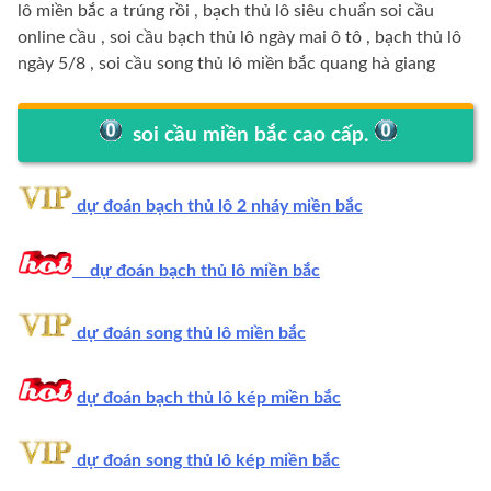
lô miền bắc a trúng rồi , bạch thủ lô siêu chuẩn soi cầu
online cầu , soi cầu bạch thủ lô ngày mai ô tô , bạch thủ lô
ngày 5/8 , soi cầu song thủ lô miền bắc quang hà giang
soi cầu miền bắc cao cấp.
dự đoán bạch thủ lô 2 nháy miền bắc
dự đoán bạch thủ lô miền bắc
dự đoán song thủ lô miền bắc
dự đoán bạch thủ lô kép miền bắc
dự đoán song thủ lô kép miền bắc