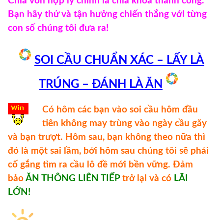
Chia vốn hợp lý chính là chìa khóa thành công.
Bạn hãy thử và tận hưởng chiến thắng với từng
con số chúng tôi đưa ra!
SOI CẦU CHUẨN XÁC – LẤY LÀ
TRÚNG – ĐÁNH LÀ ĂN
Có hôm các bạn vào
soi cầu
hôm đầu
tiên không may trùng vào ngày cầu gãy
và bạn trượt. Hôm sau, bạn không theo nữa thì
đó là một sai lầm, bởi hôm sau chúng tôi sẽ phải
cố gắng tìm ra cầu lô đề mới bền vững. Đảm
bảo
ĂN THÔNG LIÊN TIẾP
trở lại và có
LÃI
LỚN
!