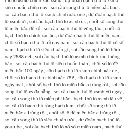
thủ lô xsmb chính xác xsmb , dự đoán bạch thủ lô xsmb
siêu chuẩn chiều nay , soi cầu song thủ lô miền bắc bao ,
soi cầu bạch thủ lô xsmb chính xác one , dự đoán bạch thủ
lô xsmb ưi , soi cầu bạch thủ lô xsmb us , chốt số song thủ
lô miền bắc đề xổ , soi cầu bạch thủ lô vũng tàu , chốt số
bạch thủ lô chính xác ăn , dự đoán bạch thủ lô miền nam ,
chốt số bạch thủ lô tối nay nam , soi cầu bạch thủ lô xổ số
nam , bạch thủ lô siêu chuẩn gì , soi cầu song thủ lô hôm
nay 2888.net , soi cầu bạch thủ lô xsmb chính xác thông
báo , soi cầu bạch thủ lô siêu chuẩn tháp , chốt số lô đề
miền bắc 100 ngày , cầu bạch thủ lô xsmb chính xác de ,
chốt số lô bạch thủ chính xác 789 , cầu bạch thủ lô xsmb
ngày mai , chốt số bạch thủ lô miền bắc a trúng rồi , soi cầu
song thủ lô xs đà nẵng , soi cầu bạch thủ lô xsmb 60 ngày ,
soi cầu song thủ lô miễn phí bắc , bạch thủ lô xsmb lâu về ,
soi cầu lô bạch thủ rồng bạch kim , chốt số song thủ lô
miền bắc a trúng rồi , chốt số lô đề miền bắc a trúng rồi ,
soi cầu song thủ lô siêu chuẩn ướt , dự đoán bạch thủ lô
youtube , soi cầu bạch thủ lô xổ số ơ miền nam , bạch thủ