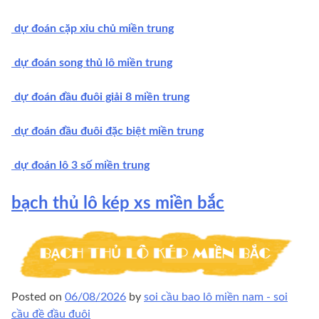
dự đoán cặp xỉu chủ miền trung
dự đoán song thủ lô miền trung
dự đoán đầu đuôi giải 8 miền trung
dự đoán đầu đuôi đặc biệt miền trung
dự đoán lô 3 số miền trung
bạch thủ lô kép xs miền bắc
Posted on
06/08/2026
by
soi cầu bao lô miền nam - soi
cầu đề đầu đuôi