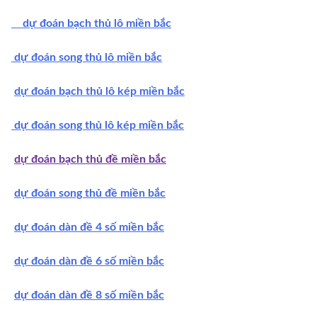
dự đoán bạch thủ lô miền bắc
dự đoán song thủ lô miền bắc
dự đoán bạch thủ lô kép miền bắc
dự đoán song thủ lô kép miền bắc
dự đoán bạch thủ đề miền bắc
dự đoán song thủ đề miền bắc
dự đoán dàn đề 4 số miền bắc
dự đoán dàn đề 6 số miền bắc
dự đoán dàn đề 8 số miền bắc