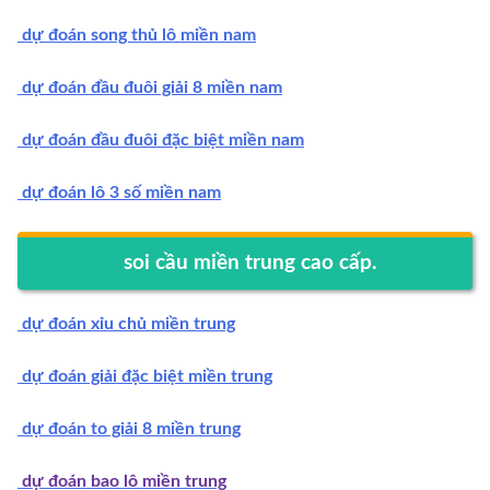
dự đoán song thủ lô miền nam
dự đoán đầu đuôi giải 8 miền nam
dự đoán đầu đuôi đặc biệt miền nam
dự đoán lô 3 số miền nam
soi cầu miền trung cao cấp.
dự đoán xỉu chủ miền trung
dự đoán giải đặc biệt miền trung
dự đoán to giải 8 miền trung
dự đoán bao lô miền trung