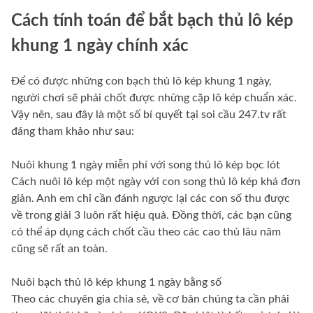
Cách tính toán để bắt bạch thủ lô kép
khung 1 ngày chính xác
Để có được những con bạch thủ lô kép khung 1 ngày,
người chơi sẽ phải chốt được những cặp lô kép chuẩn xác.
Vậy nên, sau đây là một số bí quyết tại soi cầu 247.tv rất
đáng tham khảo như sau:
Nuôi khung 1 ngày miễn phí với song thủ lô kép bọc lót
Cách nuôi lô kép một ngày với con song thủ lô kép khá đơn
giản. Anh em chỉ cần đánh ngược lại các con số thu được
về trong giải 3 luôn rất hiệu quả. Đồng thời, các bạn cũng
có thể áp dụng cách chốt cầu theo các cao thủ lâu năm
cũng sẽ rất an toàn.
Nuôi bạch thủ lô kép khung 1 ngày bằng số
Theo các chuyên gia chia sẻ, về cơ bản chúng ta cần phải