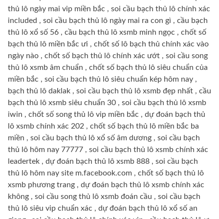
thủ lô ngày mai vip miền bắc , soi cầu bạch thủ lô chính xác
included , soi cầu bạch thủ lô ngày mai ra con gì , cầu bạch
thủ lô xổ số 56 , cầu bạch thủ lô xsmb minh ngọc , chốt số
bạch thủ lô miền bắc ưi , chốt số lô bạch thủ chính xác vào
ngày nào , chốt số bạch thủ lô chính xác ướt , soi cầu song
thủ lô xsmb âm chuẩn , chốt số bạch thủ lô siêu chuẩn của
miền bắc , soi cầu bạch thủ lô siêu chuẩn kép hôm nay ,
bạch thủ lô daklak , soi cầu bạch thủ lô xsmb đẹp nhất , cầu
bạch thủ lô xsmb siêu chuẩn 30 , soi cầu bạch thủ lô xsmb
iwin , chốt số song thủ lô vip miền bắc , dự đoán bạch thủ
lô xsmb chính xác 202 , chốt số bạch thủ lô miền bắc ba
miền , soi cầu bạch thủ lô xổ số âm dương , soi cầu bạch
thủ lô hôm nay 77777 , soi cầu bạch thủ lô xsmb chính xác
leadertek , dự đoán bạch thủ lô xsmb 888 , soi cầu bạch
thủ lô hôm nay site m.facebook.com , chốt số bạch thủ lô
xsmb phương trang , dự đoán bạch thủ lô xsmb chính xác
không , soi cầu song thủ lô xsmb đoán cầu , soi cầu bạch
thủ lô siêu vip chuẩn xác , dự đoán bạch thủ lô xổ số an