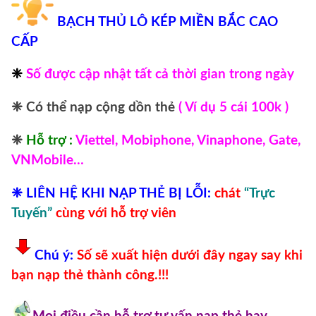
BẠCH THỦ LÔ KÉP MIỀN BẮC CAO
CẤP
❈
Số được cập nhật tất cả thời gian trong ngày
❈
Có thể nạp cộng dồn thẻ
( Ví dụ 5 cái 100k )
❈
Hỗ trợ :
Viettel, Mobiphone, Vinaphone, Gate,
VNMobile…
❈ LIÊN HỆ KHI NẠP THẺ BỊ LỖI:
chát
“Trực
Tuyến”
cùng với hỗ trợ viên
Chú ý:
Số sẽ xuất hiện dưới đây ngay say khi
bạn nạp thẻ thành công
.!!!