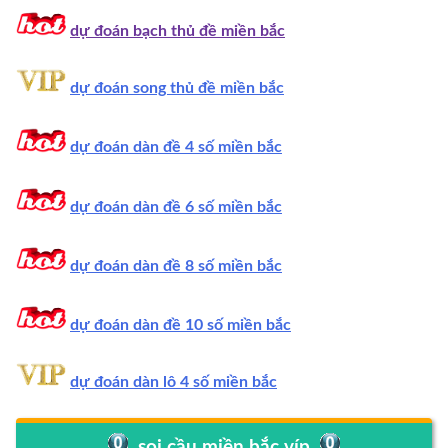
dự đoán bạch thủ đề miền bắc
dự đoán song thủ đề miền bắc
dự đoán dàn đề 4 số miền bắc
dự đoán dàn đề 6 số miền bắc
dự đoán dàn đề 8 số miền bắc
dự đoán dàn đề 10 số miền bắc
dự đoán dàn lô 4 số miền bắc
soi cầu miền bắc víp.