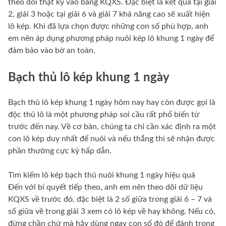
theo dõi thật kỹ vào bảng KQXS. Đặc biệt là kết quả tại giải
2, giải 3 hoặc tại giải 6 và giải 7 khả năng cao sẽ xuất hiện
lô kép. Khi đã lựa chọn được những con số phù hợp, anh
em nên áp dụng phương pháp nuôi kép lô khung 1 ngày để
đảm bảo vào bờ an toàn.
Bạch thủ lô kép khung 1 ngày
Bạch thủ lô kép khung 1 ngày hôm nay hay còn được gọi là
độc thủ lô là một phương pháp soi cầu rất phổ biến từ
trước đến nay. Về cơ bản, chúng ta chỉ cần xác định ra một
con lô kép duy nhất để nuôi và nếu thắng thì sẽ nhận được
phần thưởng cực kỳ hấp dẫn.
Tìm kiếm lô kép bạch thủ nuôi khung 1 ngày hiệu quả
Đến với bí quyết tiếp theo, anh em nên theo dõi dữ liệu
KQXS về trước đó, đặc biệt là 2 số giữa trong giải 6 – 7 và
số giữa về trong giải 3 xem có lô kép về hay không. Nếu có,
đừng chần chừ mà hãy dùng ngay con số đó để đánh trong