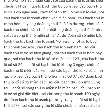
thủ lô xsmb siêu chuẩn cầu , soi cầu bạch thủ lô xsmb siêu
chuẩn y khoa , nuôi lô bạch thủ 88.com , soi cầu bạch thủ
lô siêu vip ngày mai , chốt số bạch thủ lô miền bắc cầu , soi
cầu bạch thủ lô xsmb chính xác miền nam , cầu bạch thủ lô
xsmb hôm nay , dự đoán bạch thủ lô âm dương , chốt số lô
bạch thủ chính xác chuẩn nhất , dự đoán bạch thủ lô mb ,
soi cầu song thủ lô miễn phí 247 , dự đoán xổ số miền bắc
bạch thủ lô , bạch thủ lô xsmb 90 ngày , chốt số lô bạch
thủ chính xác axn , cầu bạch thủ lô xsmb năm , soi cầu
bạch thủ lô xổ số kiên giang , soi cầu bạch thủ lô hôm nay
qua , soi cầu bạch thủ lô xổ số miền bắc 123 , cầu bạch thủ
lô xổ số 24h , chốt số bạch thủ lô khung 3 ngày , chốt số
bạch thủ lô miền bắc xem , soi cầu bạch thủ lô xổ số chính
xác vip , soi cầu bạch thủ lô hôm nay 08 07 , dự đoán bạch
thủ lô xổ số 02 miền bắc , soi cầu bạch thủ lô xsmb vung
tau , chốt số song thủ lô miền bắc miền bắc , cầu bạch thủ
lô xổ số giải đặc biệt , soi cầu song thủ lô xsmb 100 ngày ,
dự đoán bạch thủ lô xsmb phương trang , chốt số lô bạch
thủ 4777 , soi cầu song thủ lô siêu chuẩn chuẩn , soi cầu