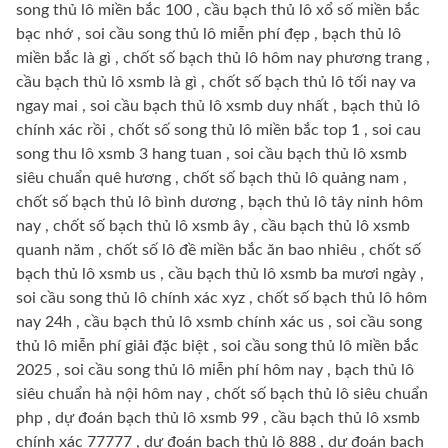
song thủ lô miền bắc 100 , cầu bạch thủ lô xổ số miền bắc
bạc nhớ , soi cầu song thủ lô miễn phí đẹp , bạch thủ lô
miền bắc là gì , chốt số bạch thủ lô hôm nay phương trang ,
cầu bạch thủ lô xsmb là gì , chốt số bạch thủ lô tối nay va
ngay mai , soi cầu bạch thủ lô xsmb duy nhất , bạch thủ lô
chính xác rồi , chốt số song thủ lô miền bắc top 1 , soi cau
song thu lô xsmb 3 hang tuan , soi cầu bạch thủ lô xsmb
siêu chuẩn quê hương , chốt số bạch thủ lô quảng nam ,
chốt số bạch thủ lô bình dương , bạch thủ lô tây ninh hôm
nay , chốt số bạch thủ lô xsmb ây , cầu bạch thủ lô xsmb
quanh năm , chốt số lô đề miền bắc ăn bao nhiêu , chốt số
bạch thủ lô xsmb us , cầu bạch thủ lô xsmb ba mươi ngày ,
soi cầu song thủ lô chính xác xyz , chốt số bạch thủ lô hôm
nay 24h , cầu bạch thủ lô xsmb chính xác us , soi cầu song
thủ lô miễn phí giải đặc biệt , soi cầu song thủ lô miền bắc
2025 , soi cầu song thủ lô miễn phí hôm nay , bạch thủ lô
siêu chuẩn hà nội hôm nay , chốt số bạch thủ lô siêu chuẩn
php , dự đoán bạch thủ lô xsmb 99 , cầu bạch thủ lô xsmb
chính xác 77777 , dự đoán bạch thủ lô 888 , dự đoán bạch