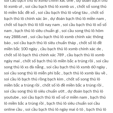
soi cầu bạch thủ lô xsmb chính xác one , dự đoán bạch thủ
lô xsmb ưi , soi cầu bạch thủ lô xsmb us , chốt số song thủ
lô miền bắc đề xổ , soi cầu bạch thủ lô vũng tàu , chốt số
bạch thủ lô chính xác ăn , dự đoán bạch thủ lô miền nam ,
chốt số bạch thủ lô tối nay nam , soi cầu bạch thủ lô xổ số
nam , bạch thủ lô siêu chuẩn gì , soi cầu song thủ lô hôm
nay 2888.net , soi cầu bạch thủ lô xsmb chính xác thông
báo , soi cầu bạch thủ lô siêu chuẩn tháp , chốt số lô đề
miền bắc 100 ngày , cầu bạch thủ lô xsmb chính xác de ,
chốt số lô bạch thủ chính xác 789 , cầu bạch thủ lô xsmb
ngày mai , chốt số bạch thủ lô miền bắc a trúng rồi , soi cầu
song thủ lô xs đà nẵng , soi cầu bạch thủ lô xsmb 60 ngày ,
soi cầu song thủ lô miễn phí bắc , bạch thủ lô xsmb lâu về ,
soi cầu lô bạch thủ rồng bạch kim , chốt số song thủ lô
miền bắc a trúng rồi , chốt số lô đề miền bắc a trúng rồi ,
soi cầu song thủ lô siêu chuẩn ướt , dự đoán bạch thủ lô
youtube , soi cầu bạch thủ lô xổ số ơ miền nam , bạch thủ
lô miền bắc a trúng rồi , bạch thủ lô siêu chuẩn soi cầu
online cầu , soi cầu bạch thủ lô ngày mai ô tô , bạch thủ lô