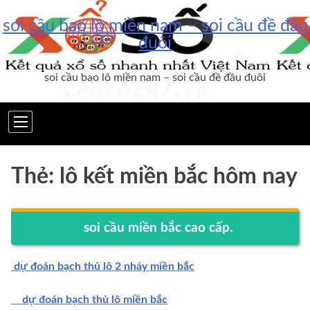
Skip
soi cầu bao lô miền nam – soi cầu đề đầu
to
đuôi
content
soi cầu bao lô miền nam – soi cầu đề đầu đuôi
Thẻ:
lô kết miền bắc hôm nay
soi cầu miền bắc cao cấp.
dự đoán bạch thủ lô 2 nháy miền bắc
dự đoán bạch thủ lô miền bắc