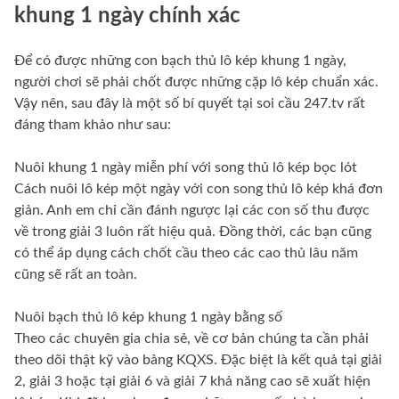
khung 1 ngày chính xác
Để có được những con bạch thủ lô kép khung 1 ngày,
người chơi sẽ phải chốt được những cặp lô kép chuẩn xác.
Vậy nên, sau đây là một số bí quyết tại soi cầu 247.tv rất
đáng tham khảo như sau:
Nuôi khung 1 ngày miễn phí với song thủ lô kép bọc lót
Cách nuôi lô kép một ngày với con song thủ lô kép khá đơn
giản. Anh em chỉ cần đánh ngược lại các con số thu được
về trong giải 3 luôn rất hiệu quả. Đồng thời, các bạn cũng
có thể áp dụng cách chốt cầu theo các cao thủ lâu năm
cũng sẽ rất an toàn.
Nuôi bạch thủ lô kép khung 1 ngày bằng số
Theo các chuyên gia chia sẻ, về cơ bản chúng ta cần phải
theo dõi thật kỹ vào bảng KQXS. Đặc biệt là kết quả tại giải
2, giải 3 hoặc tại giải 6 và giải 7 khả năng cao sẽ xuất hiện