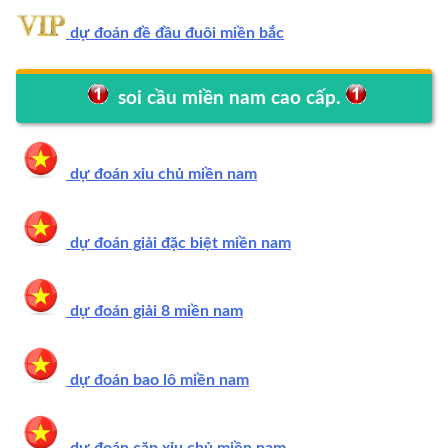
dự đoán đề đầu đuôi miền bắc
soi cầu miền nam cao cấp.
dự đoán xỉu chủ miền nam
dự đoán giải đặc biệt miền nam
dự đoán giải 8 miền nam
dự đoán bao lô miền nam
dự đoán cặp xỉu chủ miền nam