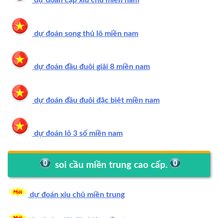
dự đoán song thủ lô miền nam
dự đoán đầu đuôi giải 8 miền nam
dự đoán đầu đuôi đặc biệt miền nam
dự đoán lô 3 số miền nam
soi cầu miền trung cao cấp.
dự đoán xỉu chủ miền trung