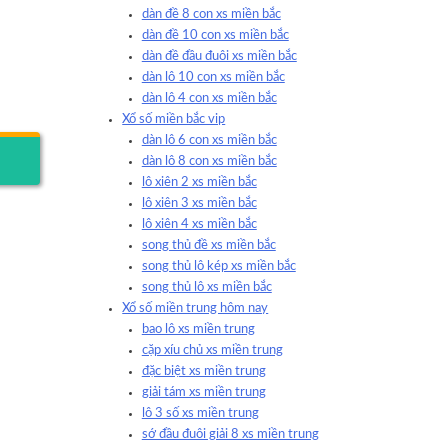
dàn đề 8 con xs miền bắc
dàn đề 10 con xs miền bắc
dàn đề đầu đuôi xs miền bắc
dàn lô 10 con xs miền bắc
dàn lô 4 con xs miền bắc
Xổ số miền bắc vip
dàn lô 6 con xs miền bắc
dàn lô 8 con xs miền bắc
lô xiên 2 xs miền bắc
lô xiên 3 xs miền bắc
lô xiên 4 xs miền bắc
song thủ đề xs miền bắc
song thủ lô kép xs miền bắc
song thủ lô xs miền bắc
Xổ số miền trung hôm nay
bao lô xs miền trung
cặp xíu chủ xs miền trung
đặc biệt xs miền trung
giải tám xs miền trung
lô 3 số xs miền trung
sớ đầu đuôi giải 8 xs miền trung