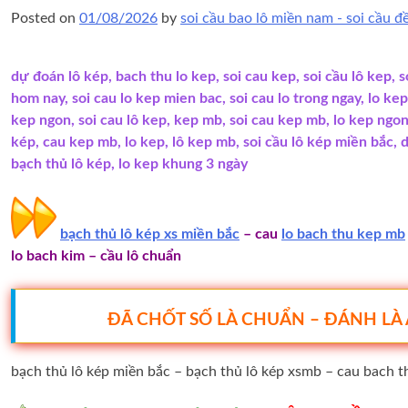
Posted on
01/08/2026
by
soi cầu bao lô miền nam - soi cầu đ
dự đoán lô kép, bach thu lo kep, soi cau kep, soi cầu lô kep, s
hom nay, soi cau lo kep mien bac, soi cau lo trong ngay, lo kep
kep ngon, soi cau lô kep, kep mb, soi cau kep mb, lo kep ngon,
kép, cau kep mb, lo kep, lô kep mb, soi cầu lô kép miền bắc, 
bạch thủ lô kép, lo kep khung 3 ngày
bạch thủ lô kép xs miền bắc
– cau
lo bach thu kep mb
lo bach kim – cầu lô chuẩn
ĐÃ CHỐT SỐ LÀ CHUẨN – ĐÁNH LÀ
bạch thủ lô kép miền bắc – bạch thủ lô kép xsmb – cau bach t