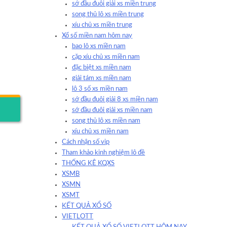
sớ đầu đuôi giải xs miền trung
song thủ lô xs miền trung
xíu chủ xs miền trung
Xổ số miền nam hôm nay
bao lô xs miền nam
cặp xíu chủ xs miền nam
đặc biệt xs miền nam
giải tám xs miền nam
lô 3 số xs miền nam
sớ đầu đuôi giải 8 xs miền nam
sớ đầu đuôi giải xs miền nam
song thủ lô xs miền nam
xíu chủ xs miền nam
Cách nhận số vip
Tham khảo kinh nghiệm lô đề
THỐNG KÊ KQXS
XSMB
XSMN
XSMT
KẾT QUẢ XỔ SỐ
VIETLOTT