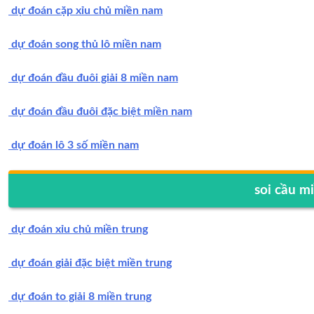
dự đoán cặp xỉu chủ miền nam
dự đoán song thủ lô miền nam
dự đoán đầu đuôi giải 8 miền nam
dự đoán đầu đuôi đặc biệt miền nam
dự đoán lô 3 số miền nam
soi cầu mi
dự đoán xỉu chủ miền trung
dự đoán giải đặc biệt miền trung
dự đoán to giải 8 miền trung