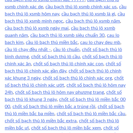
xsmb chính xác de
,
cầu bạch thủ lô xsmb chính xác us
,
cầu
bạch thủ lô xsmb hôm nay
,
cầu bạch thủ lô xsmb là gì
,
cầu
bạch thủ lô xsmb minh ngọc
,
cầu bạch thủ lô xsmb năm
,
cầu bạch thủ lô xsmb ngày mai
,
cầu bạch thủ lô xsmb
quanh năm
,
cầu bạch thủ lô xsmb siêu chuẩn 30
,
cau lo
bach kim
,
cầu lô bạch thủ miền bắc
,
cau lo chay deu mb
,
cầu lô chạy đều nhất -
,
cầu lô chuẩn
,
chốt số bạch thủ lô
bình dương
,
chốt số bạch thủ lô cầu
,
chốt số bạch thủ lô
chính xác ăn
,
chốt số bạch thủ lô chính xác con
,
chốt số
bạch thủ lô chính xác gần đây
,
chốt số bạch thủ lô chính
xác khung 3 ngày
,
chốt số bạch thủ lô chính xác org
,
chốt
số bạch thủ lô chính xác ướt
,
chốt số bạch thủ lô hôm nay
24h
,
chốt số bạch thủ lô hôm nay phương trang
,
chốt số
bạch thủ lô khung 3 ngày
,
chốt số bạch thủ lô miền bắc 00
00
,
chốt số bạch thủ lô miền bắc a trúng rồi
,
chốt số bạch
thủ lô miền bắc ba miền
,
chốt số bạch thủ lô miền bắc cầu
,
chốt số bạch thủ lô miền bắc extra
,
chốt số bạch thủ lô
miền bắc ưi
,
chốt số bạch thủ lô miền bắc xem
,
chốt số