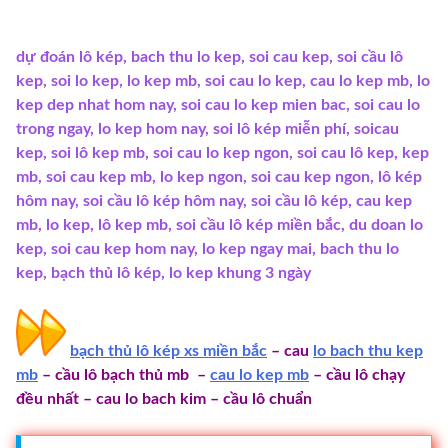
dự đoán lô kép, bach thu lo kep, soi cau kep, soi cầu lô
kep, soi lo kep, lo kep mb, soi cau lo kep, cau lo kep mb, lo
kep dep nhat hom nay, soi cau lo kep mien bac, soi cau lo
trong ngay, lo kep hom nay, soi lô kép miễn phí, soicau
kep, soi lô kep mb, soi cau lo kep ngon, soi cau lô kep, kep
mb, soi cau kep mb, lo kep ngon, soi cau kep ngon, lô kép
hôm nay, soi cầu lô kép hôm nay, soi cầu lô kép, cau kep
mb, lo kep, lô kep mb, soi cầu lô kép miền bắc, du doan lo
kep, soi cau kep hom nay, lo kep ngay mai, bach thu lo
kep, bạch thủ lô kép, lo kep khung 3 ngày
bạch thủ lô kép xs miền bắc
– cau
lo bach thu kep
mb
– cầu lô bạch thủ mb –
cau lo kep mb
– cầu lô chạy
đều nhất – cau lo bach kim – cầu lô chuẩn