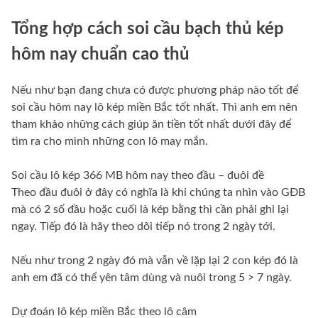
Tổng hợp cách soi cầu bạch thủ kép
hôm nay chuẩn cao thủ
Nếu như bạn đang chưa có được phương pháp nào tốt để
soi cầu hôm nay lô kép miền Bắc tốt nhất. Thì anh em nên
tham khảo những cách giúp ăn tiền tốt nhất dưới đây để
tìm ra cho mình những con lô may mắn.
Soi cầu lô kép 366 MB hôm nay theo đầu – đuôi đề
Theo đầu đuôi ở đây có nghĩa là khi chúng ta nhìn vào GĐB
mà có 2 số đầu hoặc cuối là kép bằng thì cần phải ghi lại
ngay. Tiếp đó là hãy theo dõi tiếp nó trong 2 ngày tới.
Nếu như trong 2 ngày đó mà vẫn về lặp lại 2 con kép đó là
anh em đã có thể yên tâm dùng và nuôi trong 5 > 7 ngày.
Dự đoán lô kép miền Bắc theo lô câm