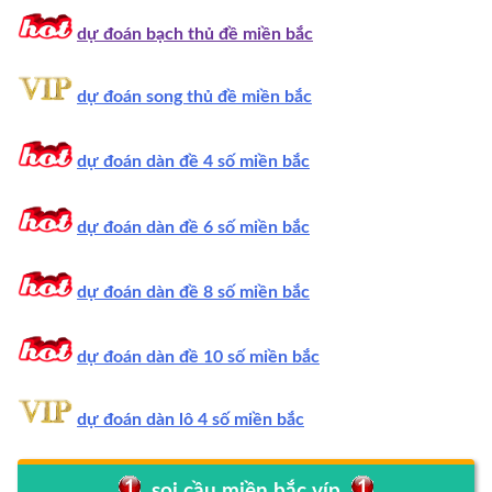
dự đoán bạch thủ đề miền bắc
dự đoán song thủ đề miền bắc
dự đoán dàn đề 4 số miền bắc
dự đoán dàn đề 6 số miền bắc
dự đoán dàn đề 8 số miền bắc
dự đoán dàn đề 10 số miền bắc
dự đoán dàn lô 4 số miền bắc
soi cầu miền bắc víp.