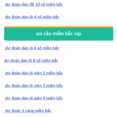
dự đoán dàn đề 10 số miền bắc
dự đoán dàn lô 4 số miền bắc
soi cầu miền bắc víp.
dự đoán dàn lô 6 số miền bắc
dự đoán dàn lô 8 số miền bắc
dự đoán dàn lô xiên 2 miền bắc
dự đoán dàn lô xiên 3 miền bắc
dự đoán dàn lô xiên 4 miền bắc
dự đoán 3 càng miền bắc