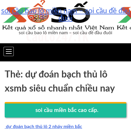
Skip
soi cầu bao lô miền nam – soi cầu đề đầu
to
đuôi
content
soi cầu bao lô miền nam – soi cầu đề đầu đuôi
Thẻ:
dự đoán bạch thủ lô
xsmb siêu chuẩn chiều nay
soi cầu miền bắc cao cấp.
dự đoán bạch thủ lô 2 nháy miền bắc