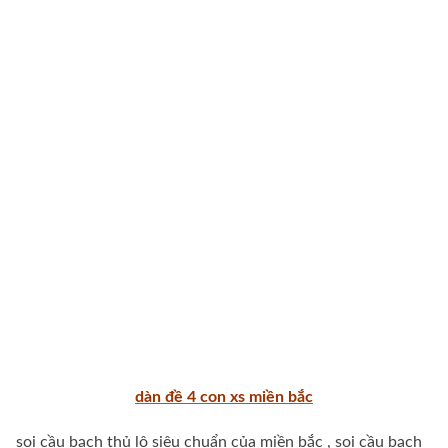
dàn đề 4 con xs miền bắc
soi cầu bạch thủ lô siêu chuẩn của miền bắc , soi cầu bạch