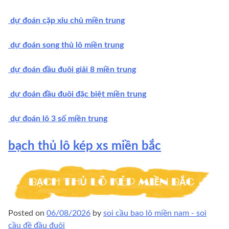
dự đoán cặp xỉu chủ miền trung
dự đoán song thủ lô miền trung
dự đoán đầu đuôi giải 8 miền trung
dự đoán đầu đuôi đặc biệt miền trung
dự đoán lô 3 số miền trung
bạch thủ lô kép xs miền bắc
Posted on
06/08/2026
by
soi cầu bao lô miền nam - soi
cầu đề đầu đuôi