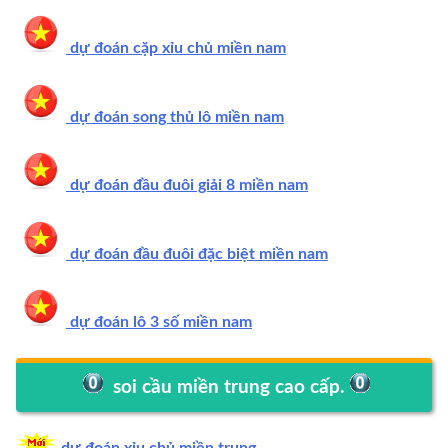
dự đoán cặp xỉu chủ miền nam
dự đoán song thủ lô miền nam
dự đoán đầu đuôi giải 8 miền nam
dự đoán đầu đuôi đặc biệt miền nam
dự đoán lô 3 số miền nam
soi cầu miền trung cao cấp.
dự đoán xỉu chủ miền trung