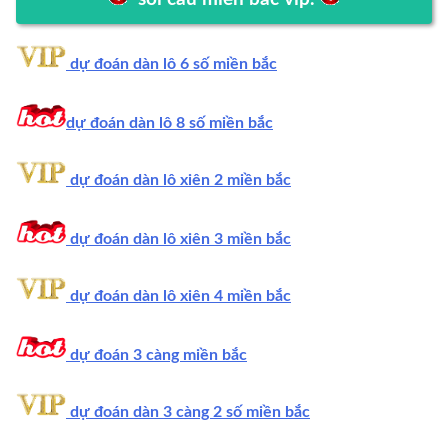
dự đoán dàn lô 6 số miền bắc
dự đoán dàn lô 8 số miền bắc
dự đoán dàn lô xiên 2 miền bắc
dự đoán dàn lô xiên 3 miền bắc
dự đoán dàn lô xiên 4 miền bắc
dự đoán 3 càng miền bắc
dự đoán dàn 3 càng 2 số miền bắc