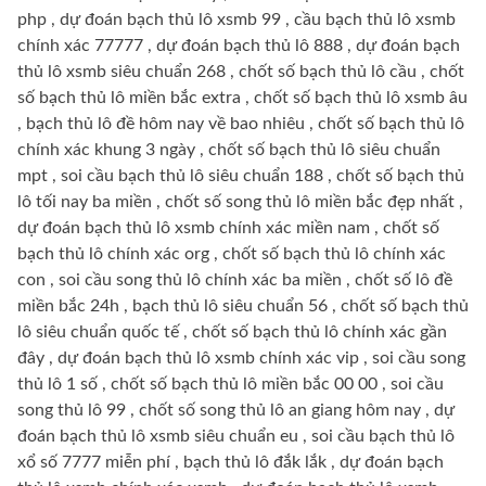
php , dự đoán bạch thủ lô xsmb 99 , cầu bạch thủ lô xsmb
chính xác 77777 , dự đoán bạch thủ lô 888 , dự đoán bạch
thủ lô xsmb siêu chuẩn 268 , chốt số bạch thủ lô cầu , chốt
số bạch thủ lô miền bắc extra , chốt số bạch thủ lô xsmb âu
, bạch thủ lô đề hôm nay về bao nhiêu , chốt số bạch thủ lô
chính xác khung 3 ngày , chốt số bạch thủ lô siêu chuẩn
mpt , soi cầu bạch thủ lô siêu chuẩn 188 , chốt số bạch thủ
lô tối nay ba miền , chốt số song thủ lô miền bắc đẹp nhất ,
dự đoán bạch thủ lô xsmb chính xác miền nam , chốt số
bạch thủ lô chính xác org , chốt số bạch thủ lô chính xác
con , soi cầu song thủ lô chính xác ba miền , chốt số lô đề
miền bắc 24h , bạch thủ lô siêu chuẩn 56 , chốt số bạch thủ
lô siêu chuẩn quốc tế , chốt số bạch thủ lô chính xác gần
đây , dự đoán bạch thủ lô xsmb chính xác vip , soi cầu song
thủ lô 1 số , chốt số bạch thủ lô miền bắc 00 00 , soi cầu
song thủ lô 99 , chốt số song thủ lô an giang hôm nay , dự
đoán bạch thủ lô xsmb siêu chuẩn eu , soi cầu bạch thủ lô
xổ số 7777 miễn phí , bạch thủ lô đắk lắk , dự đoán bạch