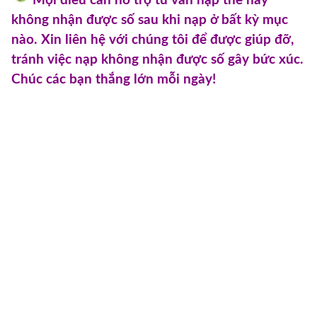
Mọi điều cần hỗ trợ tư vấn nạp thẻ hay
không nhận được số sau khi nạp ở bất kỳ mục
nào. Xin liên hệ với chúng tôi để được giúp đỡ,
tránh việc nạp không nhận được số gây bức xúc.
Chúc các bạn thắng lớn mỗi ngày!