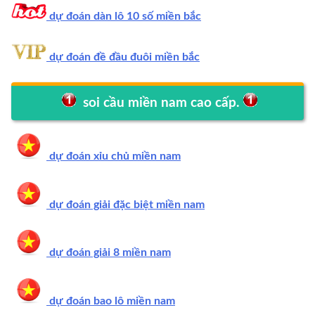
dự đoán dàn lô 10 số miền bắc
dự đoán đề đầu đuôi miền bắc
soi cầu miền nam cao cấp.
dự đoán xỉu chủ miền nam
dự đoán giải đặc biệt miền nam
dự đoán giải 8 miền nam
dự đoán bao lô miền nam