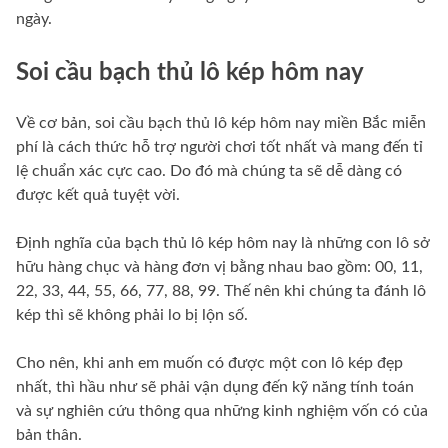
ngày.
Soi cầu bạch thủ lô kép hôm nay
Về cơ bản, soi cầu bạch thủ lô kép hôm nay miền Bắc miễn
phí là cách thức hỗ trợ người chơi tốt nhất và mang đến tỉ
lệ chuẩn xác cực cao. Do đó mà chúng ta sẽ dễ dàng có
được kết quả tuyệt vời.
Định nghĩa của bạch thủ lô kép hôm nay là những con lô sở
hữu hàng chục và hàng đơn vị bằng nhau bao gồm: 00, 11,
22, 33, 44, 55, 66, 77, 88, 99. Thế nên khi chúng ta đánh lô
kép thì sẽ không phải lo bị lộn số.
Cho nên, khi anh em muốn có được một con lô kép đẹp
nhất, thì hầu như sẽ phải vận dụng đến kỹ năng tính toán
và sự nghiên cứu thông qua những kinh nghiệm vốn có của
bản thân.