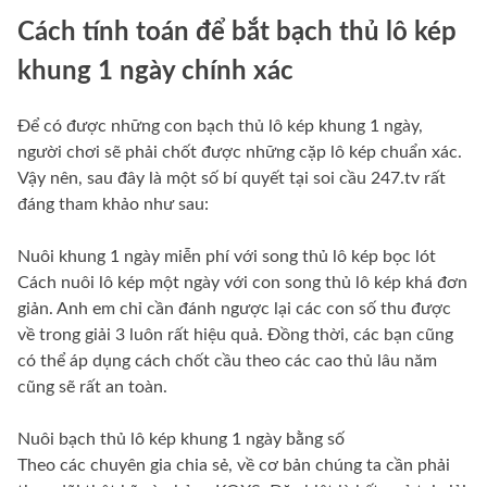
Cách tính toán để bắt bạch thủ lô kép
khung 1 ngày chính xác
Để có được những con bạch thủ lô kép khung 1 ngày,
người chơi sẽ phải chốt được những cặp lô kép chuẩn xác.
Vậy nên, sau đây là một số bí quyết tại soi cầu 247.tv rất
đáng tham khảo như sau:
Nuôi khung 1 ngày miễn phí với song thủ lô kép bọc lót
Cách nuôi lô kép một ngày với con song thủ lô kép khá đơn
giản. Anh em chỉ cần đánh ngược lại các con số thu được
về trong giải 3 luôn rất hiệu quả. Đồng thời, các bạn cũng
có thể áp dụng cách chốt cầu theo các cao thủ lâu năm
cũng sẽ rất an toàn.
Nuôi bạch thủ lô kép khung 1 ngày bằng số
Theo các chuyên gia chia sẻ, về cơ bản chúng ta cần phải