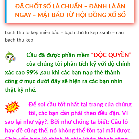
ĐÃ CHỐT SỐ LÀ CHUẨN – ĐÁNH LÀ ĂN
NGAY – MẬT BÁO TỪ HỘI ĐỒNG XỔ SỐ
bạch thủ lô kép miền bắc – bạch thủ lô kép xsmb – cau
bach thu kep
Cầu đã được phần mềm
“ĐỘC QUYỀN”
của chúng tôi phân tích kỹ với độ chính
xác cao 99% ,sau khi các bạn nạp thẻ thành
công ở mục dưới đây sẽ hiện ra các bạn nhìn
thật kỹ nhé.
Để soi cầu tốt nhất tại trang của chúng
tôi, các bạn cần phải theo đều đặn. Vì
sao lại như vậy?. Bởi như chúng ta biết: Cầu lô
hay đề cũng thế, nó không thể tồn tại mãi được.