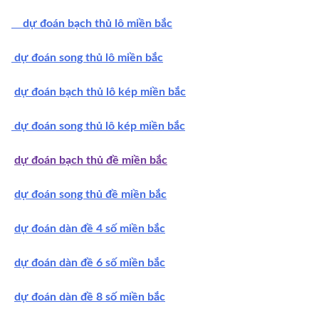
dự đoán bạch thủ lô miền bắc
dự đoán song thủ lô miền bắc
dự đoán bạch thủ lô kép miền bắc
dự đoán song thủ lô kép miền bắc
dự đoán bạch thủ đề miền bắc
dự đoán song thủ đề miền bắc
dự đoán dàn đề 4 số miền bắc
dự đoán dàn đề 6 số miền bắc
dự đoán dàn đề 8 số miền bắc