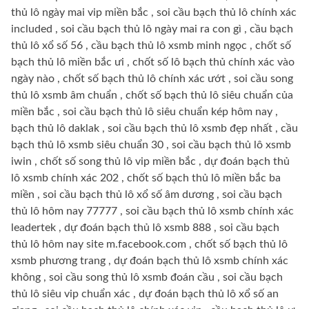
thủ lô ngày mai vip miền bắc , soi cầu bạch thủ lô chính xác
included , soi cầu bạch thủ lô ngày mai ra con gì , cầu bạch
thủ lô xổ số 56 , cầu bạch thủ lô xsmb minh ngọc , chốt số
bạch thủ lô miền bắc ưi , chốt số lô bạch thủ chính xác vào
ngày nào , chốt số bạch thủ lô chính xác ướt , soi cầu song
thủ lô xsmb âm chuẩn , chốt số bạch thủ lô siêu chuẩn của
miền bắc , soi cầu bạch thủ lô siêu chuẩn kép hôm nay ,
bạch thủ lô daklak , soi cầu bạch thủ lô xsmb đẹp nhất , cầu
bạch thủ lô xsmb siêu chuẩn 30 , soi cầu bạch thủ lô xsmb
iwin , chốt số song thủ lô vip miền bắc , dự đoán bạch thủ
lô xsmb chính xác 202 , chốt số bạch thủ lô miền bắc ba
miền , soi cầu bạch thủ lô xổ số âm dương , soi cầu bạch
thủ lô hôm nay 77777 , soi cầu bạch thủ lô xsmb chính xác
leadertek , dự đoán bạch thủ lô xsmb 888 , soi cầu bạch
thủ lô hôm nay site m.facebook.com , chốt số bạch thủ lô
xsmb phương trang , dự đoán bạch thủ lô xsmb chính xác
không , soi cầu song thủ lô xsmb đoán cầu , soi cầu bạch
thủ lô siêu vip chuẩn xác , dự đoán bạch thủ lô xổ số an