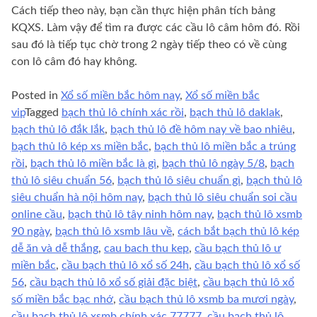
Cách tiếp theo này, bạn cần thực hiện phân tích bảng
KQXS. Làm vậy để tìm ra được các cầu lô câm hôm đó. Rồi
sau đó là tiếp tục chờ trong 2 ngày tiếp theo có về cùng
con lô câm đó hay không.
Posted in
Xổ số miền bắc hôm nay
,
Xổ số miền bắc
vip
Tagged
bạch thủ lô chính xác rồi
,
bạch thủ lô daklak
,
bạch thủ lô đắk lắk
,
bạch thủ lô đề hôm nay về bao nhiêu
,
bạch thủ lô kép xs miền bắc
,
bạch thủ lô miền bắc a trúng
rồi
,
bạch thủ lô miền bắc là gì
,
bạch thủ lô ngày 5/8
,
bạch
thủ lô siêu chuẩn 56
,
bạch thủ lô siêu chuẩn gì
,
bạch thủ lô
siêu chuẩn hà nội hôm nay
,
bạch thủ lô siêu chuẩn soi cầu
online cầu
,
bạch thủ lô tây ninh hôm nay
,
bạch thủ lô xsmb
90 ngày
,
bạch thủ lô xsmb lâu về
,
cách bắt bạch thủ lô kép
dễ ăn và dễ thắng
,
cau bach thu kep
,
cầu bạch thủ lô ư
miền bắc
,
cầu bạch thủ lô xổ số 24h
,
cầu bạch thủ lô xổ số
56
,
cầu bạch thủ lô xổ số giải đặc biệt
,
cầu bạch thủ lô xổ
số miền bắc bạc nhớ
,
cầu bạch thủ lô xsmb ba mươi ngày
,
cầu bạch thủ lô xsmb chính xác 77777
,
cầu bạch thủ lô