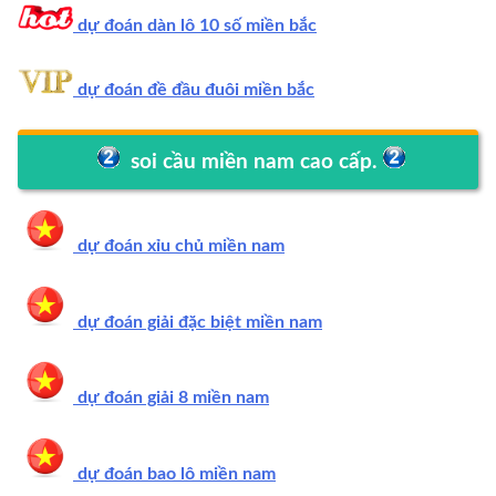
dự đoán dàn lô 10 số miền bắc
dự đoán đề đầu đuôi miền bắc
soi cầu miền nam cao cấp.
dự đoán xỉu chủ miền nam
dự đoán giải đặc biệt miền nam
dự đoán giải 8 miền nam
dự đoán bao lô miền nam