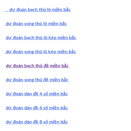
dự đoán bạch thủ lô miền bắc
dự đoán song thủ lô miền bắc
dự đoán bạch thủ lô kép miền bắc
dự đoán song thủ lô kép miền bắc
dự đoán bạch thủ đề miền bắc
dự đoán song thủ đề miền bắc
dự đoán dàn đề 4 số miền bắc
dự đoán dàn đề 6 số miền bắc
dự đoán dàn đề 8 số miền bắc