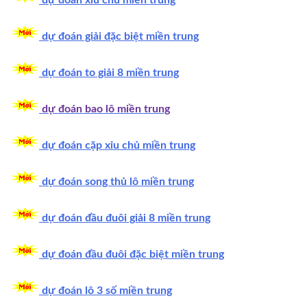
dự đoán giải đặc biệt miền trung
dự đoán to giải 8 miền trung
dự đoán bao lô miền trung
dự đoán cặp xỉu chủ miền trung
dự đoán song thủ lô miền trung
dự đoán đầu đuôi giải 8 miền trung
dự đoán đầu đuôi đặc biệt miền trung
dự đoán lô 3 số miền trung