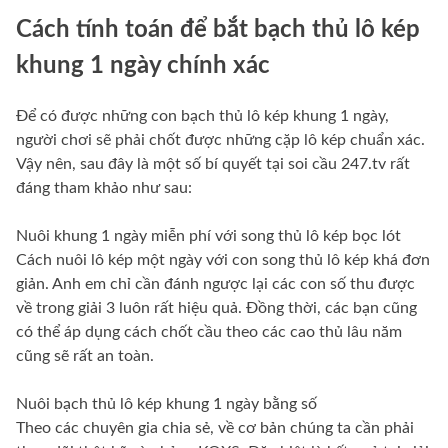
Cách tính toán để bắt bạch thủ lô kép
khung 1 ngày chính xác
Để có được những con bạch thủ lô kép khung 1 ngày,
người chơi sẽ phải chốt được những cặp lô kép chuẩn xác.
Vậy nên, sau đây là một số bí quyết tại soi cầu 247.tv rất
đáng tham khảo như sau:
Nuôi khung 1 ngày miễn phí với song thủ lô kép bọc lót
Cách nuôi lô kép một ngày với con song thủ lô kép khá đơn
giản. Anh em chỉ cần đánh ngược lại các con số thu được
về trong giải 3 luôn rất hiệu quả. Đồng thời, các bạn cũng
có thể áp dụng cách chốt cầu theo các cao thủ lâu năm
cũng sẽ rất an toàn.
Nuôi bạch thủ lô kép khung 1 ngày bằng số
Theo các chuyên gia chia sẻ, về cơ bản chúng ta cần phải