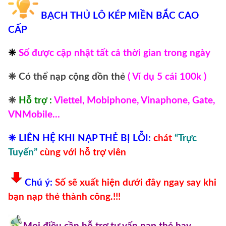
BẠCH THỦ LÔ KÉP MIỀN BẮC CAO
CẤP
❈
Số được cập nhật tất cả thời gian trong ngày
❈
Có thể nạp cộng dồn thẻ
( Ví dụ 5 cái 100k )
❈
Hỗ trợ :
Viettel, Mobiphone, Vinaphone, Gate,
VNMobile…
❈ LIÊN HỆ KHI NẠP THẺ BỊ LỖI:
chát
“Trực
Tuyến”
cùng với hỗ trợ viên
Chú ý:
Số sẽ xuất hiện dưới đây ngay say khi
bạn nạp thẻ thành công
.!!!