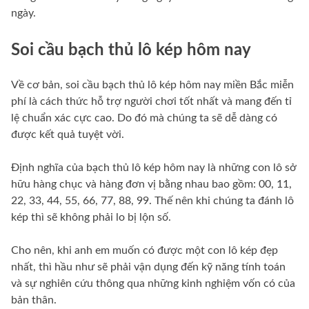
ngày.
Soi cầu bạch thủ lô kép hôm nay
Về cơ bản, soi cầu bạch thủ lô kép hôm nay miền Bắc miễn
phí là cách thức hỗ trợ người chơi tốt nhất và mang đến tỉ
lệ chuẩn xác cực cao. Do đó mà chúng ta sẽ dễ dàng có
được kết quả tuyệt vời.
Định nghĩa của bạch thủ lô kép hôm nay là những con lô sở
hữu hàng chục và hàng đơn vị bằng nhau bao gồm: 00, 11,
22, 33, 44, 55, 66, 77, 88, 99. Thế nên khi chúng ta đánh lô
kép thì sẽ không phải lo bị lộn số.
Cho nên, khi anh em muốn có được một con lô kép đẹp
nhất, thì hầu như sẽ phải vận dụng đến kỹ năng tính toán
và sự nghiên cứu thông qua những kinh nghiệm vốn có của
bản thân.