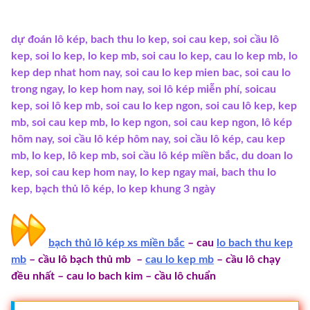
dự đoán lô kép, bach thu lo kep, soi cau kep, soi cầu lô
kep, soi lo kep, lo kep mb, soi cau lo kep, cau lo kep mb, lo
kep dep nhat hom nay, soi cau lo kep mien bac, soi cau lo
trong ngay, lo kep hom nay, soi lô kép miễn phí, soicau
kep, soi lô kep mb, soi cau lo kep ngon, soi cau lô kep, kep
mb, soi cau kep mb, lo kep ngon, soi cau kep ngon, lô kép
hôm nay, soi cầu lô kép hôm nay, soi cầu lô kép, cau kep
mb, lo kep, lô kep mb, soi cầu lô kép miền bắc, du doan lo
kep, soi cau kep hom nay, lo kep ngay mai, bach thu lo
kep, bạch thủ lô kép, lo kep khung 3 ngày
bạch thủ lô kép xs miền bắc
– cau
lo bach thu kep
mb
– cầu lô bạch thủ mb –
cau lo kep mb
– cầu lô chạy
đều nhất – cau lo bach kim – cầu lô chuẩn