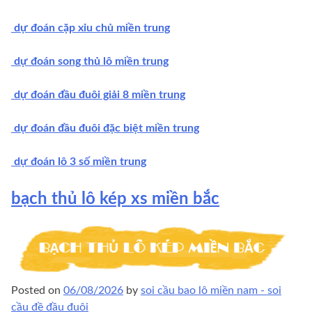
dự đoán cặp xỉu chủ miền trung
dự đoán song thủ lô miền trung
dự đoán đầu đuôi giải 8 miền trung
dự đoán đầu đuôi đặc biệt miền trung
dự đoán lô 3 số miền trung
bạch thủ lô kép xs miền bắc
Posted on
06/08/2026
by
soi cầu bao lô miền nam - soi
cầu đề đầu đuôi