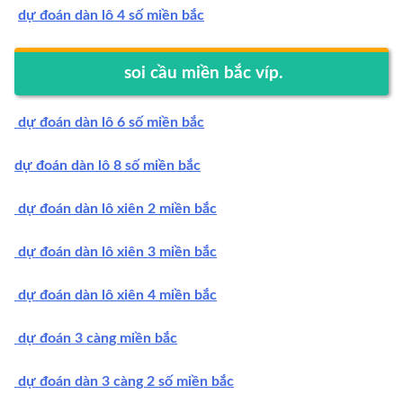
dự đoán dàn lô 4 số miền bắc
soi cầu miền bắc víp.
dự đoán dàn lô 6 số miền bắc
dự đoán dàn lô 8 số miền bắc
dự đoán dàn lô xiên 2 miền bắc
dự đoán dàn lô xiên 3 miền bắc
dự đoán dàn lô xiên 4 miền bắc
dự đoán 3 càng miền bắc
dự đoán dàn 3 càng 2 số miền bắc