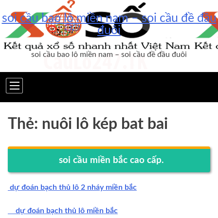
Skip
soi cầu bao lô miền nam – soi cầu đề đầu
to
đuôi
content
soi cầu bao lô miền nam – soi cầu đề đầu đuôi
Thẻ:
nuôi lô kép bat bai
soi cầu miền bắc cao cấp.
dự đoán bạch thủ lô 2 nháy miền bắc
dự đoán bạch thủ lô miền bắc