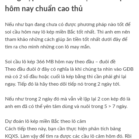
hôm nay chuẩn cao thủ
Nếu như bạn đang chưa có được phương pháp nào tốt để
soi cầu hôm nay lô kép miền Bắc tốt nhất. Thì anh em nên
tham khảo những cách giúp ăn tiền tốt nhất dưới đây để
tìm ra cho mình những con lô may mắn.
Soi cầu lô kép 366 MB hôm nay theo đầu – đuôi đề
Theo đầu đuôi ở đây có nghĩa là khi chúng ta nhìn vào GĐB
mà có 2 số đầu hoặc cuối là kép bằng thì cần phải ghi lại
ngay. Tiếp đó là hãy theo dõi tiếp nó trong 2 ngày tới.
Nếu như trong 2 ngày đó mà vẫn về lặp lại 2 con kép đó là
anh em đã có thể yên tâm dùng và nuôi trong 5 > 7 ngày.
Dự đoán lô kép miền Bắc theo lô câm
Cách tiếp theo này, bạn cần thực hiện phân tích bảng
KQXS. Làm vậy để tìm ra được các cầu lô câm hôm đó. Rồi