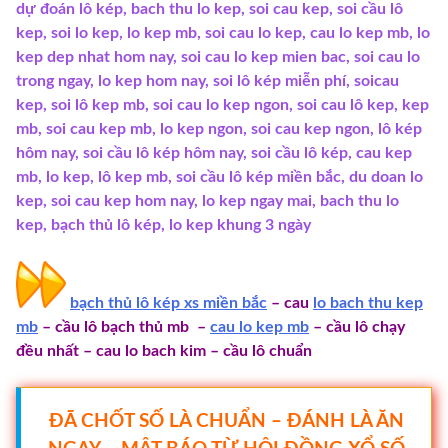
dự đoán lô kép, bach thu lo kep, soi cau kep, soi cầu lô
kep, soi lo kep, lo kep mb, soi cau lo kep, cau lo kep mb, lo
kep dep nhat hom nay, soi cau lo kep mien bac, soi cau lo
trong ngay, lo kep hom nay, soi lô kép miễn phí, soicau
kep, soi lô kep mb, soi cau lo kep ngon, soi cau lô kep, kep
mb, soi cau kep mb, lo kep ngon, soi cau kep ngon, lô kép
hôm nay, soi cầu lô kép hôm nay, soi cầu lô kép, cau kep
mb, lo kep, lô kep mb, soi cầu lô kép miền bắc, du doan lo
kep, soi cau kep hom nay, lo kep ngay mai, bach thu lo
kep, bạch thủ lô kép, lo kep khung 3 ngày
bạch thủ lô kép xs miền bắc
– cau
lo bach thu kep
mb
– cầu lô bạch thủ mb –
cau lo kep mb
– cầu lô chạy
đều nhất – cau lo bach kim – cầu lô chuẩn
ĐÃ CHỐT SỐ LÀ CHUẨN – ĐÁNH LÀ ĂN