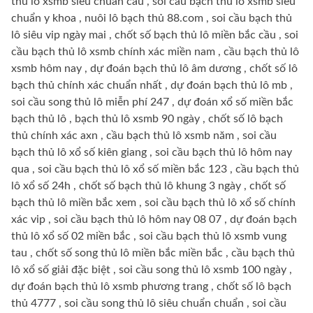
thủ lô xsmb siêu chuẩn cầu , soi cầu bạch thủ lô xsmb siêu
chuẩn y khoa , nuôi lô bạch thủ 88.com , soi cầu bạch thủ
lô siêu vip ngày mai , chốt số bạch thủ lô miền bắc cầu , soi
cầu bạch thủ lô xsmb chính xác miền nam , cầu bạch thủ lô
xsmb hôm nay , dự đoán bạch thủ lô âm dương , chốt số lô
bạch thủ chính xác chuẩn nhất , dự đoán bạch thủ lô mb ,
soi cầu song thủ lô miễn phí 247 , dự đoán xổ số miền bắc
bạch thủ lô , bạch thủ lô xsmb 90 ngày , chốt số lô bạch
thủ chính xác axn , cầu bạch thủ lô xsmb năm , soi cầu
bạch thủ lô xổ số kiên giang , soi cầu bạch thủ lô hôm nay
qua , soi cầu bạch thủ lô xổ số miền bắc 123 , cầu bạch thủ
lô xổ số 24h , chốt số bạch thủ lô khung 3 ngày , chốt số
bạch thủ lô miền bắc xem , soi cầu bạch thủ lô xổ số chính
xác vip , soi cầu bạch thủ lô hôm nay 08 07 , dự đoán bạch
thủ lô xổ số 02 miền bắc , soi cầu bạch thủ lô xsmb vung
tau , chốt số song thủ lô miền bắc miền bắc , cầu bạch thủ
lô xổ số giải đặc biệt , soi cầu song thủ lô xsmb 100 ngày ,
dự đoán bạch thủ lô xsmb phương trang , chốt số lô bạch
thủ 4777 , soi cầu song thủ lô siêu chuẩn chuẩn , soi cầu