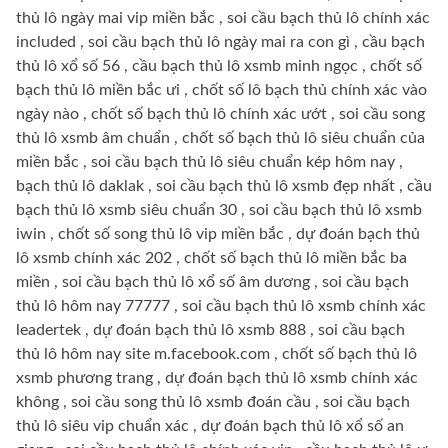
thủ lô ngày mai vip miền bắc , soi cầu bạch thủ lô chính xác
included , soi cầu bạch thủ lô ngày mai ra con gì , cầu bạch
thủ lô xổ số 56 , cầu bạch thủ lô xsmb minh ngọc , chốt số
bạch thủ lô miền bắc ưi , chốt số lô bạch thủ chính xác vào
ngày nào , chốt số bạch thủ lô chính xác ướt , soi cầu song
thủ lô xsmb âm chuẩn , chốt số bạch thủ lô siêu chuẩn của
miền bắc , soi cầu bạch thủ lô siêu chuẩn kép hôm nay ,
bạch thủ lô daklak , soi cầu bạch thủ lô xsmb đẹp nhất , cầu
bạch thủ lô xsmb siêu chuẩn 30 , soi cầu bạch thủ lô xsmb
iwin , chốt số song thủ lô vip miền bắc , dự đoán bạch thủ
lô xsmb chính xác 202 , chốt số bạch thủ lô miền bắc ba
miền , soi cầu bạch thủ lô xổ số âm dương , soi cầu bạch
thủ lô hôm nay 77777 , soi cầu bạch thủ lô xsmb chính xác
leadertek , dự đoán bạch thủ lô xsmb 888 , soi cầu bạch
thủ lô hôm nay site m.facebook.com , chốt số bạch thủ lô
xsmb phương trang , dự đoán bạch thủ lô xsmb chính xác
không , soi cầu song thủ lô xsmb đoán cầu , soi cầu bạch
thủ lô siêu vip chuẩn xác , dự đoán bạch thủ lô xổ số an