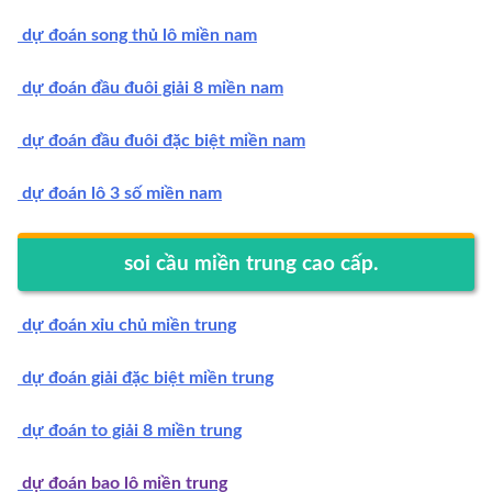
dự đoán song thủ lô miền nam
dự đoán đầu đuôi giải 8 miền nam
dự đoán đầu đuôi đặc biệt miền nam
dự đoán lô 3 số miền nam
soi cầu miền trung cao cấp.
dự đoán xỉu chủ miền trung
dự đoán giải đặc biệt miền trung
dự đoán to giải 8 miền trung
dự đoán bao lô miền trung