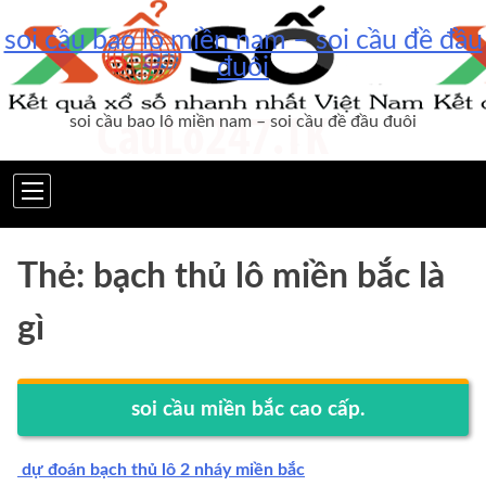
Skip
soi cầu bao lô miền nam – soi cầu đề đầu
to
đuôi
content
soi cầu bao lô miền nam – soi cầu đề đầu đuôi
Thẻ:
bạch thủ lô miền bắc là
gì
soi cầu miền bắc cao cấp.
dự đoán bạch thủ lô 2 nháy miền bắc