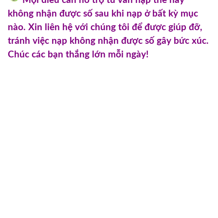
Mọi điều cần hỗ trợ tư vấn nạp thẻ hay
không nhận được số sau khi nạp ở bất kỳ mục
nào. Xin liên hệ với chúng tôi để được giúp đỡ,
tránh việc nạp không nhận được số gây bức xúc.
Chúc các bạn thắng lớn mỗi ngày!