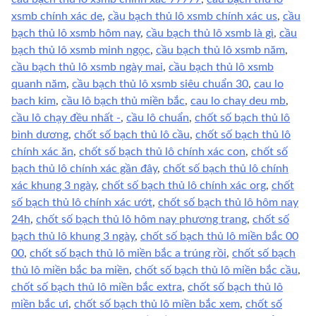
xsmb chính xác de
,
cầu bạch thủ lô xsmb chính xác us
,
cầu
bạch thủ lô xsmb hôm nay
,
cầu bạch thủ lô xsmb là gì
,
cầu
bạch thủ lô xsmb minh ngọc
,
cầu bạch thủ lô xsmb năm
,
cầu bạch thủ lô xsmb ngày mai
,
cầu bạch thủ lô xsmb
quanh năm
,
cầu bạch thủ lô xsmb siêu chuẩn 30
,
cau lo
bach kim
,
cầu lô bạch thủ miền bắc
,
cau lo chay deu mb
,
cầu lô chạy đều nhất -
,
cầu lô chuẩn
,
chốt số bạch thủ lô
bình dương
,
chốt số bạch thủ lô cầu
,
chốt số bạch thủ lô
chính xác ăn
,
chốt số bạch thủ lô chính xác con
,
chốt số
bạch thủ lô chính xác gần đây
,
chốt số bạch thủ lô chính
xác khung 3 ngày
,
chốt số bạch thủ lô chính xác org
,
chốt
số bạch thủ lô chính xác ướt
,
chốt số bạch thủ lô hôm nay
24h
,
chốt số bạch thủ lô hôm nay phương trang
,
chốt số
bạch thủ lô khung 3 ngày
,
chốt số bạch thủ lô miền bắc 00
00
,
chốt số bạch thủ lô miền bắc a trúng rồi
,
chốt số bạch
thủ lô miền bắc ba miền
,
chốt số bạch thủ lô miền bắc cầu
,
chốt số bạch thủ lô miền bắc extra
,
chốt số bạch thủ lô
miền bắc ưi
,
chốt số bạch thủ lô miền bắc xem
,
chốt số