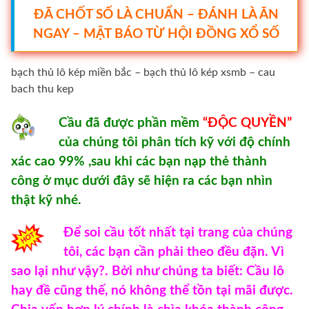
ĐÃ CHỐT SỐ LÀ CHUẨN – ĐÁNH LÀ ĂN
NGAY – MẬT BÁO TỪ HỘI ĐỒNG XỔ SỐ
bạch thủ lô kép miền bắc – bạch thủ lô kép xsmb – cau
bach thu kep
Cầu đã được phần mềm
“ĐỘC QUYỀN”
của chúng tôi phân tích kỹ với độ chính
xác cao 99% ,sau khi các bạn nạp thẻ thành
công ở mục dưới đây sẽ hiện ra các bạn nhìn
thật kỹ nhé.
Để soi cầu tốt nhất tại trang của chúng
tôi, các bạn cần phải theo đều đặn. Vì
sao lại như vậy?. Bởi như chúng ta biết: Cầu lô
hay đề cũng thế, nó không thể tồn tại mãi được.