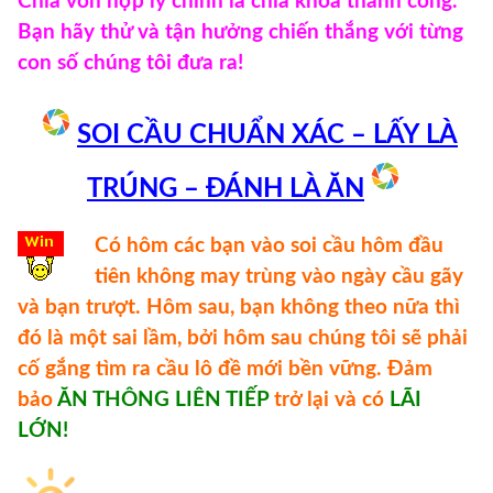
Chia vốn hợp lý chính là chìa khóa thành công.
Bạn hãy thử và tận hưởng chiến thắng với từng
con số chúng tôi đưa ra!
SOI CẦU CHUẨN XÁC – LẤY LÀ
TRÚNG – ĐÁNH LÀ ĂN
Có hôm các bạn vào
soi cầu
hôm đầu
tiên không may trùng vào ngày cầu gãy
và bạn trượt. Hôm sau, bạn không theo nữa thì
đó là một sai lầm, bởi hôm sau chúng tôi sẽ phải
cố gắng tìm ra cầu lô đề mới bền vững. Đảm
bảo
ĂN THÔNG LIÊN TIẾP
trở lại và có
LÃI
LỚN
!