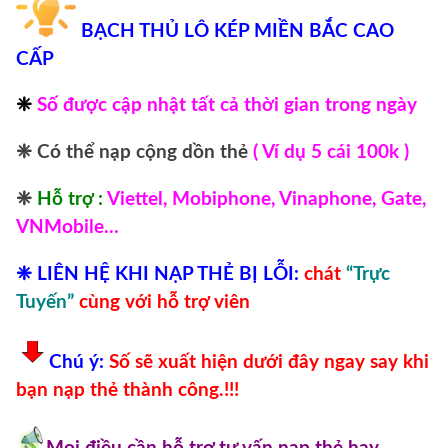
BẠCH THỦ LÔ KÉP MIỀN BẮC CAO
CẤP
❈
Số được cập nhật tất cả thời gian trong ngày
❈
Có thể nạp cộng dồn thẻ
( Ví dụ 5 cái 100k )
❈
Hỗ trợ :
Viettel, Mobiphone, Vinaphone, Gate,
VNMobile…
❈ LIÊN HỆ KHI NẠP THẺ BỊ LỖI:
chát
“Trực
Tuyến”
cùng với hỗ trợ viên
Chú ý:
Số sẽ xuất hiện dưới đây ngay say khi
bạn nạp thẻ thành công
.!!!