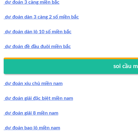
dự đoán 3 càng miền bắc
dự đoán dàn 3 càng 2 số miền bắc
dự đoán dàn lô 10 số miền bắc
dự đoán đề đầu đuôi miền bắc
soi cầu m
dự đoán xỉu chủ miền nam
dự đoán giải đặc biệt miền nam
dự đoán giải 8 miền nam
dự đoán bao lô miền nam