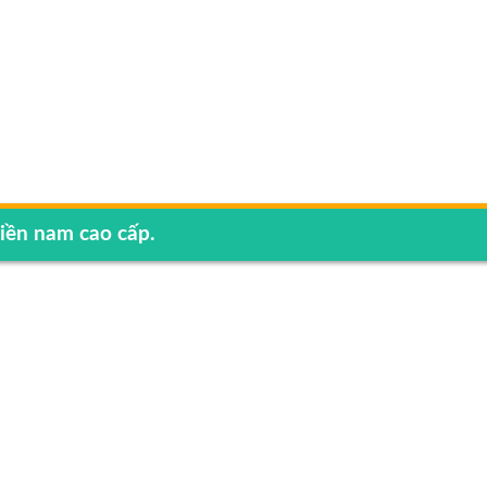
iền nam cao cấp.