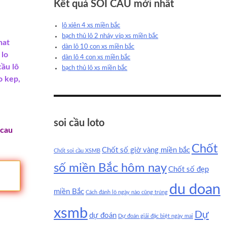
Kết quả SOI CẦU mới nhất
lô xiên 4 xs miền bắc
bạch thủ lô 2 nháy víp xs miền bắc
hat
dàn lô 10 con xs miền bắc
 lo
dàn lô 4 con xs miền bắc
cầu lô
bạch thủ lô xs miền bắc
o kep,
soi cầu loto
 cau
Chốt
Chốt số giờ vàng miền bắc
Chốt soi cầu XSMB
số miền Bắc hôm nay
Chốt số đẹp
du doan
miền Bắc
Cách đánh lô ngày nào cũng trúng
xsmb
Dự
dự đoán
Dự đoán giải đặc biệt ngày mai