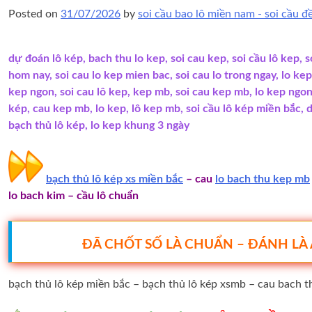
Posted on
31/07/2026
by
soi cầu bao lô miền nam - soi cầu đ
dự đoán lô kép, bach thu lo kep, soi cau kep, soi cầu lô kep, s
hom nay, soi cau lo kep mien bac, soi cau lo trong ngay, lo kep
kep ngon, soi cau lô kep, kep mb, soi cau kep mb, lo kep ngon,
kép, cau kep mb, lo kep, lô kep mb, soi cầu lô kép miền bắc, 
bạch thủ lô kép, lo kep khung 3 ngày
bạch thủ lô kép xs miền bắc
– cau
lo bach thu kep mb
lo bach kim – cầu lô chuẩn
ĐÃ CHỐT SỐ LÀ CHUẨN – ĐÁNH LÀ
bạch thủ lô kép miền bắc – bạch thủ lô kép xsmb – cau bach t