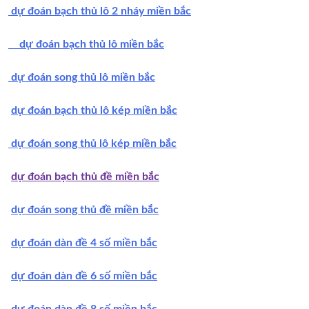
dự đoán bạch thủ lô 2 nháy miền bắc
dự đoán bạch thủ lô miền bắc
dự đoán song thủ lô miền bắc
dự đoán bạch thủ lô kép miền bắc
dự đoán song thủ lô kép miền bắc
dự đoán bạch thủ đề miền bắc
dự đoán song thủ đề miền bắc
dự đoán dàn đề 4 số miền bắc
dự đoán dàn đề 6 số miền bắc
dự đoán dàn đề 8 số miền bắc