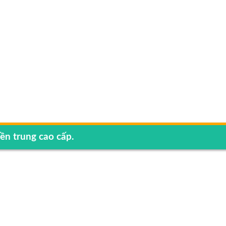
ền trung cao cấp.