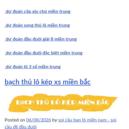
dự đoán cặp xỉu chủ miền trung
dự đoán song thủ lô miền trung
dự đoán đầu đuôi giải 8 miền trung
dự đoán đầu đuôi đặc biệt miền trung
dự đoán lô 3 số miền trung
bạch thủ lô kép xs miền bắc
Posted on
06/08/2026
by
soi cầu bao lô miền nam - soi
cầu đề đầu đuôi