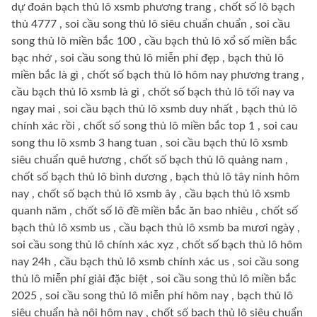
dự đoán bạch thủ lô xsmb phương trang , chốt số lô bạch
thủ 4777 , soi cầu song thủ lô siêu chuẩn chuẩn , soi cầu
song thủ lô miền bắc 100 , cầu bạch thủ lô xổ số miền bắc
bạc nhớ , soi cầu song thủ lô miễn phí đẹp , bạch thủ lô
miền bắc là gì , chốt số bạch thủ lô hôm nay phương trang ,
cầu bạch thủ lô xsmb là gì , chốt số bạch thủ lô tối nay va
ngay mai , soi cầu bạch thủ lô xsmb duy nhất , bạch thủ lô
chính xác rồi , chốt số song thủ lô miền bắc top 1 , soi cau
song thu lô xsmb 3 hang tuan , soi cầu bạch thủ lô xsmb
siêu chuẩn quê hương , chốt số bạch thủ lô quảng nam ,
chốt số bạch thủ lô bình dương , bạch thủ lô tây ninh hôm
nay , chốt số bạch thủ lô xsmb ây , cầu bạch thủ lô xsmb
quanh năm , chốt số lô đề miền bắc ăn bao nhiêu , chốt số
bạch thủ lô xsmb us , cầu bạch thủ lô xsmb ba mươi ngày ,
soi cầu song thủ lô chính xác xyz , chốt số bạch thủ lô hôm
nay 24h , cầu bạch thủ lô xsmb chính xác us , soi cầu song
thủ lô miễn phí giải đặc biệt , soi cầu song thủ lô miền bắc
2025 , soi cầu song thủ lô miễn phí hôm nay , bạch thủ lô
siêu chuẩn hà nội hôm nay , chốt số bạch thủ lô siêu chuẩn