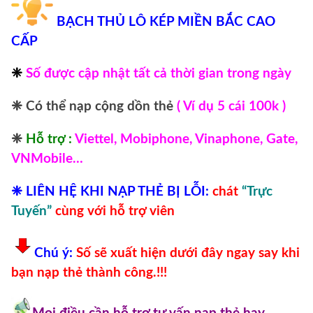
BẠCH THỦ LÔ KÉP MIỀN BẮC CAO
CẤP
❈
Số được cập nhật tất cả thời gian trong ngày
❈
Có thể nạp cộng dồn thẻ
( Ví dụ 5 cái 100k )
❈
Hỗ trợ :
Viettel, Mobiphone, Vinaphone, Gate,
VNMobile…
❈ LIÊN HỆ KHI NẠP THẺ BỊ LỖI:
chát
“Trực
Tuyến”
cùng với hỗ trợ viên
Chú ý:
Số sẽ xuất hiện dưới đây ngay say khi
bạn nạp thẻ thành công
.!!!