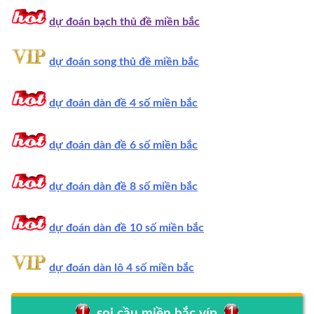
dự đoán bạch thủ đề miền bắc
dự đoán song thủ đề miền bắc
dự đoán dàn đề 4 số miền bắc
dự đoán dàn đề 6 số miền bắc
dự đoán dàn đề 8 số miền bắc
dự đoán dàn đề 10 số miền bắc
dự đoán dàn lô 4 số miền bắc
soi cầu miền bắc víp.