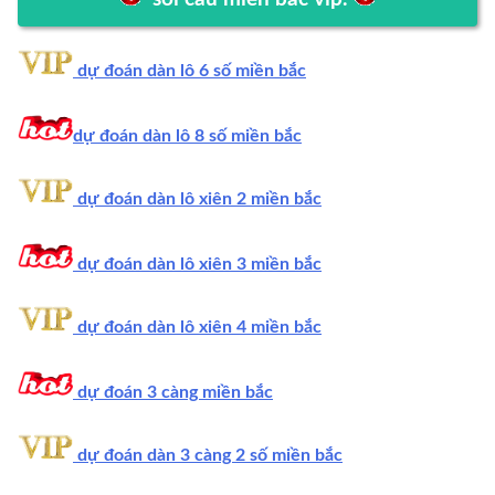
dự đoán dàn lô 6 số miền bắc
dự đoán dàn lô 8 số miền bắc
dự đoán dàn lô xiên 2 miền bắc
dự đoán dàn lô xiên 3 miền bắc
dự đoán dàn lô xiên 4 miền bắc
dự đoán 3 càng miền bắc
dự đoán dàn 3 càng 2 số miền bắc