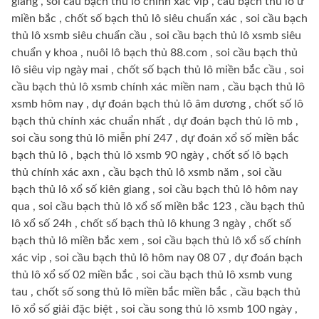
giang , soi cầu bạch thủ lô chính xác vip , cầu bạch thủ lô ư
miền bắc , chốt số bạch thủ lô siêu chuẩn xác , soi cầu bạch
thủ lô xsmb siêu chuẩn cầu , soi cầu bạch thủ lô xsmb siêu
chuẩn y khoa , nuôi lô bạch thủ 88.com , soi cầu bạch thủ
lô siêu vip ngày mai , chốt số bạch thủ lô miền bắc cầu , soi
cầu bạch thủ lô xsmb chính xác miền nam , cầu bạch thủ lô
xsmb hôm nay , dự đoán bạch thủ lô âm dương , chốt số lô
bạch thủ chính xác chuẩn nhất , dự đoán bạch thủ lô mb ,
soi cầu song thủ lô miễn phí 247 , dự đoán xổ số miền bắc
bạch thủ lô , bạch thủ lô xsmb 90 ngày , chốt số lô bạch
thủ chính xác axn , cầu bạch thủ lô xsmb năm , soi cầu
bạch thủ lô xổ số kiên giang , soi cầu bạch thủ lô hôm nay
qua , soi cầu bạch thủ lô xổ số miền bắc 123 , cầu bạch thủ
lô xổ số 24h , chốt số bạch thủ lô khung 3 ngày , chốt số
bạch thủ lô miền bắc xem , soi cầu bạch thủ lô xổ số chính
xác vip , soi cầu bạch thủ lô hôm nay 08 07 , dự đoán bạch
thủ lô xổ số 02 miền bắc , soi cầu bạch thủ lô xsmb vung
tau , chốt số song thủ lô miền bắc miền bắc , cầu bạch thủ
lô xổ số giải đặc biệt , soi cầu song thủ lô xsmb 100 ngày ,