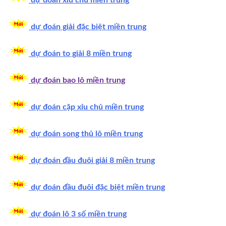
dự đoán giải đặc biệt miền trung
dự đoán to giải 8 miền trung
dự đoán bao lô miền trung
dự đoán cặp xỉu chủ miền trung
dự đoán song thủ lô miền trung
dự đoán đầu đuôi giải 8 miền trung
dự đoán đầu đuôi đặc biệt miền trung
dự đoán lô 3 số miền trung