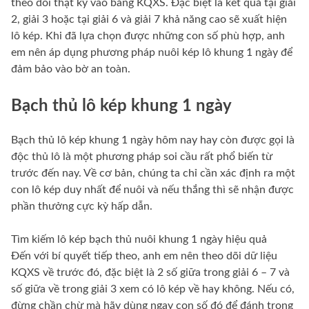
theo dõi thật kỹ vào bảng KQXS. Đặc biệt là kết quả tại giải
2, giải 3 hoặc tại giải 6 và giải 7 khả năng cao sẽ xuất hiện
lô kép. Khi đã lựa chọn được những con số phù hợp, anh
em nên áp dụng phương pháp nuôi kép lô khung 1 ngày để
đảm bảo vào bờ an toàn.
Bạch thủ lô kép khung 1 ngày
Bạch thủ lô kép khung 1 ngày hôm nay hay còn được gọi là
độc thủ lô là một phương pháp soi cầu rất phổ biến từ
trước đến nay. Về cơ bản, chúng ta chỉ cần xác định ra một
con lô kép duy nhất để nuôi và nếu thắng thì sẽ nhận được
phần thưởng cực kỳ hấp dẫn.
Tìm kiếm lô kép bạch thủ nuôi khung 1 ngày hiệu quả
Đến với bí quyết tiếp theo, anh em nên theo dõi dữ liệu
KQXS về trước đó, đặc biệt là 2 số giữa trong giải 6 – 7 và
số giữa về trong giải 3 xem có lô kép về hay không. Nếu có,
đừng chần chừ mà hãy dùng ngay con số đó để đánh trong