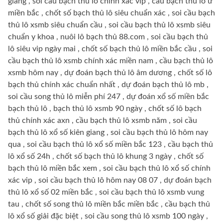
giang , soi cầu bạch thủ lô chính xác vip , cầu bạch thủ lô ư
miền bắc , chốt số bạch thủ lô siêu chuẩn xác , soi cầu bạch
thủ lô xsmb siêu chuẩn cầu , soi cầu bạch thủ lô xsmb siêu
chuẩn y khoa , nuôi lô bạch thủ 88.com , soi cầu bạch thủ
lô siêu vip ngày mai , chốt số bạch thủ lô miền bắc cầu , soi
cầu bạch thủ lô xsmb chính xác miền nam , cầu bạch thủ lô
xsmb hôm nay , dự đoán bạch thủ lô âm dương , chốt số lô
bạch thủ chính xác chuẩn nhất , dự đoán bạch thủ lô mb ,
soi cầu song thủ lô miễn phí 247 , dự đoán xổ số miền bắc
bạch thủ lô , bạch thủ lô xsmb 90 ngày , chốt số lô bạch
thủ chính xác axn , cầu bạch thủ lô xsmb năm , soi cầu
bạch thủ lô xổ số kiên giang , soi cầu bạch thủ lô hôm nay
qua , soi cầu bạch thủ lô xổ số miền bắc 123 , cầu bạch thủ
lô xổ số 24h , chốt số bạch thủ lô khung 3 ngày , chốt số
bạch thủ lô miền bắc xem , soi cầu bạch thủ lô xổ số chính
xác vip , soi cầu bạch thủ lô hôm nay 08 07 , dự đoán bạch
thủ lô xổ số 02 miền bắc , soi cầu bạch thủ lô xsmb vung
tau , chốt số song thủ lô miền bắc miền bắc , cầu bạch thủ
lô xổ số giải đặc biệt , soi cầu song thủ lô xsmb 100 ngày ,