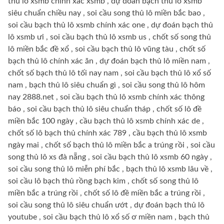
thủ lô xsmb chính xác xsmb , dự đoán bạch thủ lô xsmb
siêu chuẩn chiều nay , soi cầu song thủ lô miền bắc bao ,
soi cầu bạch thủ lô xsmb chính xác one , dự đoán bạch thủ
lô xsmb ưi , soi cầu bạch thủ lô xsmb us , chốt số song thủ
lô miền bắc đề xổ , soi cầu bạch thủ lô vũng tàu , chốt số
bạch thủ lô chính xác ăn , dự đoán bạch thủ lô miền nam ,
chốt số bạch thủ lô tối nay nam , soi cầu bạch thủ lô xổ số
nam , bạch thủ lô siêu chuẩn gì , soi cầu song thủ lô hôm
nay 2888.net , soi cầu bạch thủ lô xsmb chính xác thông
báo , soi cầu bạch thủ lô siêu chuẩn tháp , chốt số lô đề
miền bắc 100 ngày , cầu bạch thủ lô xsmb chính xác de ,
chốt số lô bạch thủ chính xác 789 , cầu bạch thủ lô xsmb
ngày mai , chốt số bạch thủ lô miền bắc a trúng rồi , soi cầu
song thủ lô xs đà nẵng , soi cầu bạch thủ lô xsmb 60 ngày ,
soi cầu song thủ lô miễn phí bắc , bạch thủ lô xsmb lâu về ,
soi cầu lô bạch thủ rồng bạch kim , chốt số song thủ lô
miền bắc a trúng rồi , chốt số lô đề miền bắc a trúng rồi ,
soi cầu song thủ lô siêu chuẩn ướt , dự đoán bạch thủ lô
youtube , soi cầu bạch thủ lô xổ số ơ miền nam , bạch thủ