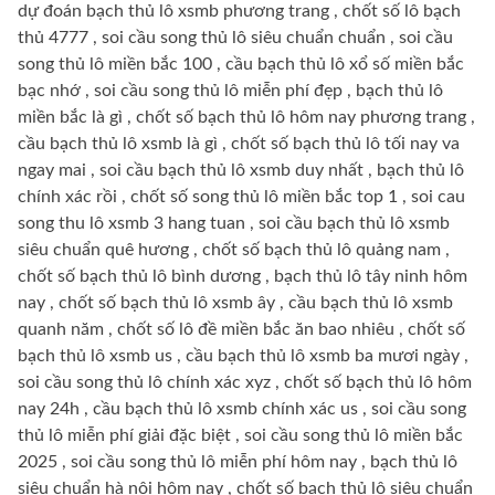
dự đoán bạch thủ lô xsmb phương trang , chốt số lô bạch
thủ 4777 , soi cầu song thủ lô siêu chuẩn chuẩn , soi cầu
song thủ lô miền bắc 100 , cầu bạch thủ lô xổ số miền bắc
bạc nhớ , soi cầu song thủ lô miễn phí đẹp , bạch thủ lô
miền bắc là gì , chốt số bạch thủ lô hôm nay phương trang ,
cầu bạch thủ lô xsmb là gì , chốt số bạch thủ lô tối nay va
ngay mai , soi cầu bạch thủ lô xsmb duy nhất , bạch thủ lô
chính xác rồi , chốt số song thủ lô miền bắc top 1 , soi cau
song thu lô xsmb 3 hang tuan , soi cầu bạch thủ lô xsmb
siêu chuẩn quê hương , chốt số bạch thủ lô quảng nam ,
chốt số bạch thủ lô bình dương , bạch thủ lô tây ninh hôm
nay , chốt số bạch thủ lô xsmb ây , cầu bạch thủ lô xsmb
quanh năm , chốt số lô đề miền bắc ăn bao nhiêu , chốt số
bạch thủ lô xsmb us , cầu bạch thủ lô xsmb ba mươi ngày ,
soi cầu song thủ lô chính xác xyz , chốt số bạch thủ lô hôm
nay 24h , cầu bạch thủ lô xsmb chính xác us , soi cầu song
thủ lô miễn phí giải đặc biệt , soi cầu song thủ lô miền bắc
2025 , soi cầu song thủ lô miễn phí hôm nay , bạch thủ lô
siêu chuẩn hà nội hôm nay , chốt số bạch thủ lô siêu chuẩn