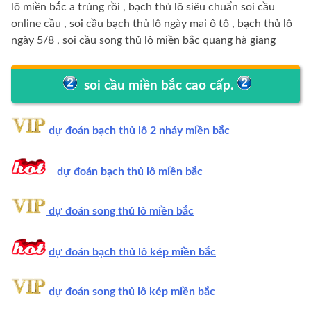
lô miền bắc a trúng rồi , bạch thủ lô siêu chuẩn soi cầu
online cầu , soi cầu bạch thủ lô ngày mai ô tô , bạch thủ lô
ngày 5/8 , soi cầu song thủ lô miền bắc quang hà giang
soi cầu miền bắc cao cấp.
dự đoán bạch thủ lô 2 nháy miền bắc
dự đoán bạch thủ lô miền bắc
dự đoán song thủ lô miền bắc
dự đoán bạch thủ lô kép miền bắc
dự đoán song thủ lô kép miền bắc