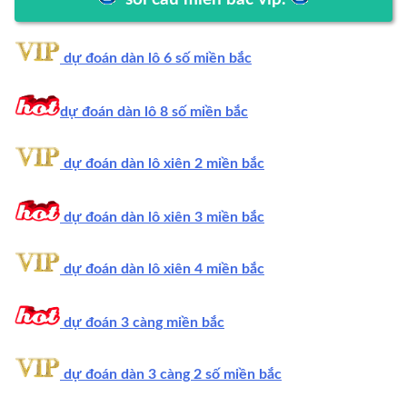
dự đoán dàn lô 6 số miền bắc
dự đoán dàn lô 8 số miền bắc
dự đoán dàn lô xiên 2 miền bắc
dự đoán dàn lô xiên 3 miền bắc
dự đoán dàn lô xiên 4 miền bắc
dự đoán 3 càng miền bắc
dự đoán dàn 3 càng 2 số miền bắc