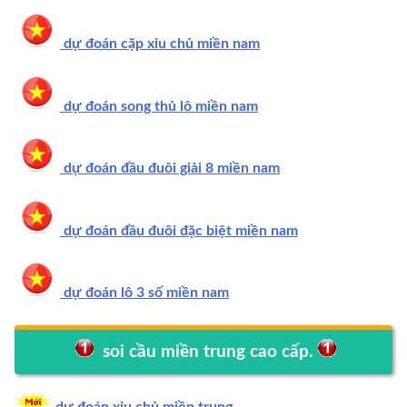
dự đoán cặp xỉu chủ miền nam
dự đoán song thủ lô miền nam
dự đoán đầu đuôi giải 8 miền nam
dự đoán đầu đuôi đặc biệt miền nam
dự đoán lô 3 số miền nam
soi cầu miền trung cao cấp.
dự đoán xỉu chủ miền trung