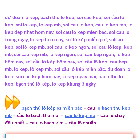
dự đoán lô kép, bach thu lo kep, soi cau kep, soi cầu lô
kep, soi lo kep, lo kep mb, soi cau lo kep, cau lo kep mb, lo
kep dep nhat hom nay, soi cau lo kep mien bac, soi cau lo
trong ngay, lo kep hom nay, soi lô kép miễn phí, soicau
kep, soi lô kep mb, soi cau lo kep ngon, soi cau lô kep, kep
mb, soi cau kep mb, lo kep ngon, soi cau kep ngon, lô kép
hôm nay, soi cầu lô kép hôm nay, soi cầu lô kép, cau kep
mb, lo kep, lô kep mb, soi cầu lô kép miền bắc, du doan lo
kep, soi cau kep hom nay, lo kep ngay mai, bach thu lo
kep, bạch thủ lô kép, lo kep khung 3 ngày
bạch thủ lô kép xs miền bắc
– cau
lo bach thu kep
mb
– cầu lô bạch thủ mb –
cau lo kep mb
– cầu lô chạy
đều nhất – cau lo bach kim – cầu lô chuẩn