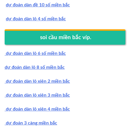
dự đoán dàn đề 10 số miền bắc
dự đoán dàn lô 4 số miền bắc
soi cầu miền bắc víp.
dự đoán dàn lô 6 số miền bắc
dự đoán dàn lô 8 số miền bắc
dự đoán dàn lô xiên 2 miền bắc
dự đoán dàn lô xiên 3 miền bắc
dự đoán dàn lô xiên 4 miền bắc
dự đoán 3 càng miền bắc