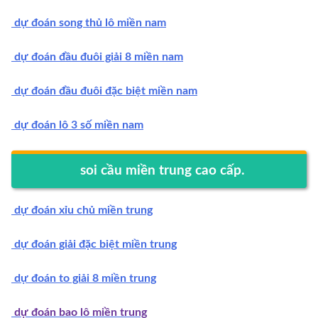
dự đoán song thủ lô miền nam
dự đoán đầu đuôi giải 8 miền nam
dự đoán đầu đuôi đặc biệt miền nam
dự đoán lô 3 số miền nam
soi cầu miền trung cao cấp.
dự đoán xỉu chủ miền trung
dự đoán giải đặc biệt miền trung
dự đoán to giải 8 miền trung
dự đoán bao lô miền trung