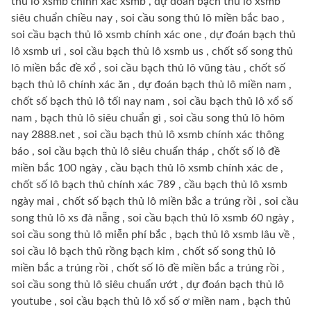
thủ lô xsmb chính xác xsmb , dự đoán bạch thủ lô xsmb
siêu chuẩn chiều nay , soi cầu song thủ lô miền bắc bao ,
soi cầu bạch thủ lô xsmb chính xác one , dự đoán bạch thủ
lô xsmb ưi , soi cầu bạch thủ lô xsmb us , chốt số song thủ
lô miền bắc đề xổ , soi cầu bạch thủ lô vũng tàu , chốt số
bạch thủ lô chính xác ăn , dự đoán bạch thủ lô miền nam ,
chốt số bạch thủ lô tối nay nam , soi cầu bạch thủ lô xổ số
nam , bạch thủ lô siêu chuẩn gì , soi cầu song thủ lô hôm
nay 2888.net , soi cầu bạch thủ lô xsmb chính xác thông
báo , soi cầu bạch thủ lô siêu chuẩn tháp , chốt số lô đề
miền bắc 100 ngày , cầu bạch thủ lô xsmb chính xác de ,
chốt số lô bạch thủ chính xác 789 , cầu bạch thủ lô xsmb
ngày mai , chốt số bạch thủ lô miền bắc a trúng rồi , soi cầu
song thủ lô xs đà nẵng , soi cầu bạch thủ lô xsmb 60 ngày ,
soi cầu song thủ lô miễn phí bắc , bạch thủ lô xsmb lâu về ,
soi cầu lô bạch thủ rồng bạch kim , chốt số song thủ lô
miền bắc a trúng rồi , chốt số lô đề miền bắc a trúng rồi ,
soi cầu song thủ lô siêu chuẩn ướt , dự đoán bạch thủ lô
youtube , soi cầu bạch thủ lô xổ số ơ miền nam , bạch thủ