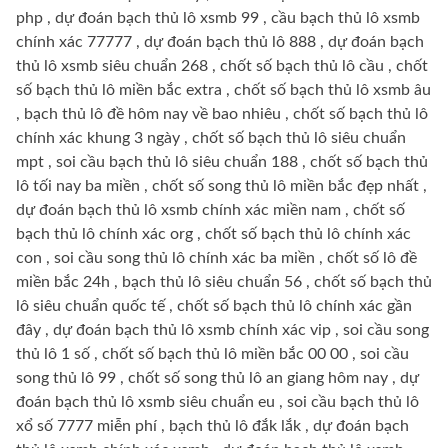
php , dự đoán bạch thủ lô xsmb 99 , cầu bạch thủ lô xsmb
chính xác 77777 , dự đoán bạch thủ lô 888 , dự đoán bạch
thủ lô xsmb siêu chuẩn 268 , chốt số bạch thủ lô cầu , chốt
số bạch thủ lô miền bắc extra , chốt số bạch thủ lô xsmb âu
, bạch thủ lô đề hôm nay về bao nhiêu , chốt số bạch thủ lô
chính xác khung 3 ngày , chốt số bạch thủ lô siêu chuẩn
mpt , soi cầu bạch thủ lô siêu chuẩn 188 , chốt số bạch thủ
lô tối nay ba miền , chốt số song thủ lô miền bắc đẹp nhất ,
dự đoán bạch thủ lô xsmb chính xác miền nam , chốt số
bạch thủ lô chính xác org , chốt số bạch thủ lô chính xác
con , soi cầu song thủ lô chính xác ba miền , chốt số lô đề
miền bắc 24h , bạch thủ lô siêu chuẩn 56 , chốt số bạch thủ
lô siêu chuẩn quốc tế , chốt số bạch thủ lô chính xác gần
đây , dự đoán bạch thủ lô xsmb chính xác vip , soi cầu song
thủ lô 1 số , chốt số bạch thủ lô miền bắc 00 00 , soi cầu
song thủ lô 99 , chốt số song thủ lô an giang hôm nay , dự
đoán bạch thủ lô xsmb siêu chuẩn eu , soi cầu bạch thủ lô
xổ số 7777 miễn phí , bạch thủ lô đắk lắk , dự đoán bạch