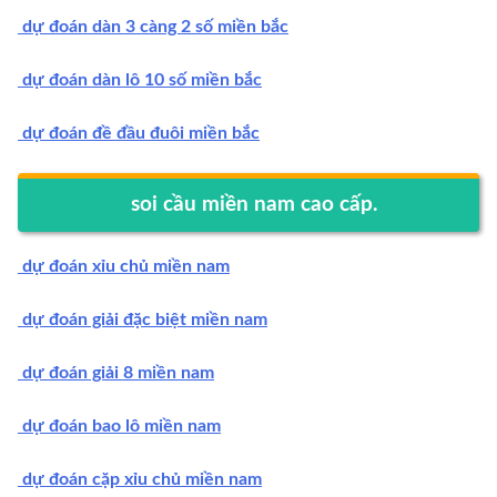
dự đoán dàn 3 càng 2 số miền bắc
dự đoán dàn lô 10 số miền bắc
dự đoán đề đầu đuôi miền bắc
soi cầu miền nam cao cấp.
dự đoán xỉu chủ miền nam
dự đoán giải đặc biệt miền nam
dự đoán giải 8 miền nam
dự đoán bao lô miền nam
dự đoán cặp xỉu chủ miền nam