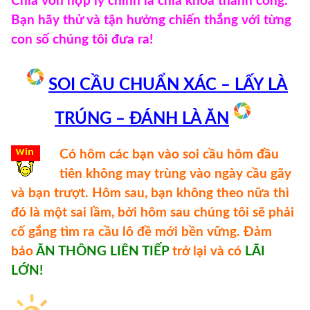
Chia vốn hợp lý chính là chìa khóa thành công.
Bạn hãy thử và tận hưởng chiến thắng với từng
con số chúng tôi đưa ra!
SOI CẦU CHUẨN XÁC – LẤY LÀ
TRÚNG – ĐÁNH LÀ ĂN
Có hôm các bạn vào
soi cầu
hôm đầu
tiên không may trùng vào ngày cầu gãy
và bạn trượt. Hôm sau, bạn không theo nữa thì
đó là một sai lầm, bởi hôm sau chúng tôi sẽ phải
cố gắng tìm ra cầu lô đề mới bền vững. Đảm
bảo
ĂN THÔNG LIÊN TIẾP
trở lại và có
LÃI
LỚN
!