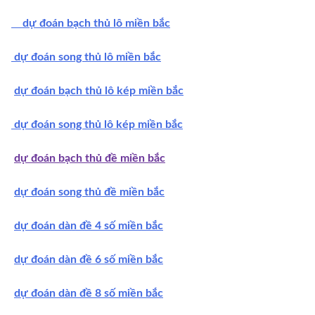
dự đoán bạch thủ lô miền bắc
dự đoán song thủ lô miền bắc
dự đoán bạch thủ lô kép miền bắc
dự đoán song thủ lô kép miền bắc
dự đoán bạch thủ đề miền bắc
dự đoán song thủ đề miền bắc
dự đoán dàn đề 4 số miền bắc
dự đoán dàn đề 6 số miền bắc
dự đoán dàn đề 8 số miền bắc