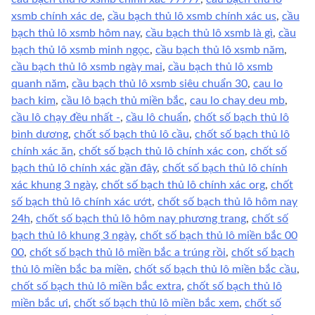
xsmb chính xác de
,
cầu bạch thủ lô xsmb chính xác us
,
cầu
bạch thủ lô xsmb hôm nay
,
cầu bạch thủ lô xsmb là gì
,
cầu
bạch thủ lô xsmb minh ngọc
,
cầu bạch thủ lô xsmb năm
,
cầu bạch thủ lô xsmb ngày mai
,
cầu bạch thủ lô xsmb
quanh năm
,
cầu bạch thủ lô xsmb siêu chuẩn 30
,
cau lo
bach kim
,
cầu lô bạch thủ miền bắc
,
cau lo chay deu mb
,
cầu lô chạy đều nhất -
,
cầu lô chuẩn
,
chốt số bạch thủ lô
bình dương
,
chốt số bạch thủ lô cầu
,
chốt số bạch thủ lô
chính xác ăn
,
chốt số bạch thủ lô chính xác con
,
chốt số
bạch thủ lô chính xác gần đây
,
chốt số bạch thủ lô chính
xác khung 3 ngày
,
chốt số bạch thủ lô chính xác org
,
chốt
số bạch thủ lô chính xác ướt
,
chốt số bạch thủ lô hôm nay
24h
,
chốt số bạch thủ lô hôm nay phương trang
,
chốt số
bạch thủ lô khung 3 ngày
,
chốt số bạch thủ lô miền bắc 00
00
,
chốt số bạch thủ lô miền bắc a trúng rồi
,
chốt số bạch
thủ lô miền bắc ba miền
,
chốt số bạch thủ lô miền bắc cầu
,
chốt số bạch thủ lô miền bắc extra
,
chốt số bạch thủ lô
miền bắc ưi
,
chốt số bạch thủ lô miền bắc xem
,
chốt số