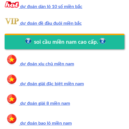
dự đoán dàn lô 10 số miền bắc
dự đoán đề đầu đuôi miền bắc
soi cầu miền nam cao cấp.
dự đoán xỉu chủ miền nam
dự đoán giải đặc biệt miền nam
dự đoán giải 8 miền nam
dự đoán bao lô miền nam