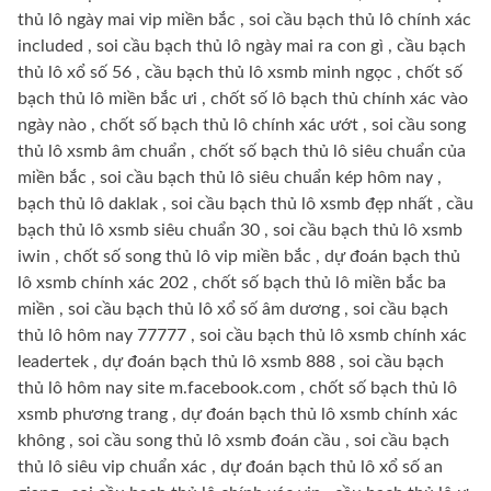
thủ lô ngày mai vip miền bắc , soi cầu bạch thủ lô chính xác
included , soi cầu bạch thủ lô ngày mai ra con gì , cầu bạch
thủ lô xổ số 56 , cầu bạch thủ lô xsmb minh ngọc , chốt số
bạch thủ lô miền bắc ưi , chốt số lô bạch thủ chính xác vào
ngày nào , chốt số bạch thủ lô chính xác ướt , soi cầu song
thủ lô xsmb âm chuẩn , chốt số bạch thủ lô siêu chuẩn của
miền bắc , soi cầu bạch thủ lô siêu chuẩn kép hôm nay ,
bạch thủ lô daklak , soi cầu bạch thủ lô xsmb đẹp nhất , cầu
bạch thủ lô xsmb siêu chuẩn 30 , soi cầu bạch thủ lô xsmb
iwin , chốt số song thủ lô vip miền bắc , dự đoán bạch thủ
lô xsmb chính xác 202 , chốt số bạch thủ lô miền bắc ba
miền , soi cầu bạch thủ lô xổ số âm dương , soi cầu bạch
thủ lô hôm nay 77777 , soi cầu bạch thủ lô xsmb chính xác
leadertek , dự đoán bạch thủ lô xsmb 888 , soi cầu bạch
thủ lô hôm nay site m.facebook.com , chốt số bạch thủ lô
xsmb phương trang , dự đoán bạch thủ lô xsmb chính xác
không , soi cầu song thủ lô xsmb đoán cầu , soi cầu bạch
thủ lô siêu vip chuẩn xác , dự đoán bạch thủ lô xổ số an