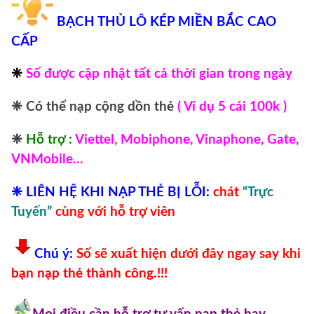
BẠCH THỦ LÔ KÉP MIỀN BẮC CAO
CẤP
❈
Số được cập nhật tất cả thời gian trong ngày
❈
Có thể nạp cộng dồn thẻ
( Ví dụ 5 cái 100k )
❈
Hỗ trợ :
Viettel, Mobiphone, Vinaphone, Gate,
VNMobile…
❈ LIÊN HỆ KHI NẠP THẺ BỊ LỖI:
chát
“Trực
Tuyến”
cùng với hỗ trợ viên
Chú ý:
Số sẽ xuất hiện dưới đây ngay say khi
bạn nạp thẻ thành công
.!!!