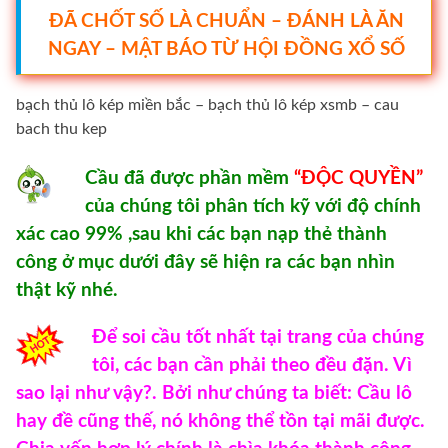
ĐÃ CHỐT SỐ LÀ CHUẨN – ĐÁNH LÀ ĂN
NGAY – MẬT BÁO TỪ HỘI ĐỒNG XỔ SỐ
bạch thủ lô kép miền bắc – bạch thủ lô kép xsmb – cau
bach thu kep
Cầu đã được phần mềm
“ĐỘC QUYỀN”
của chúng tôi phân tích kỹ với độ chính
xác cao 99% ,sau khi các bạn nạp thẻ thành
công ở mục dưới đây sẽ hiện ra các bạn nhìn
thật kỹ nhé.
Để soi cầu tốt nhất tại trang của chúng
tôi, các bạn cần phải theo đều đặn. Vì
sao lại như vậy?. Bởi như chúng ta biết: Cầu lô
hay đề cũng thế, nó không thể tồn tại mãi được.