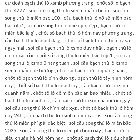
dự đoán bạch thủ lô xsmb phương trang , chốt số lô bạch
thủ 4777 , soi cầu song thủ lô siêu chuẩn chuẩn , soi cầu
song thủ lô miền bắc 100 , cầu bạch thủ lô xổ số miền bắc
bạc nhớ , soi cầu song thủ lô miễn phí đẹp , bạch thủ lô
miền bắc là gì , chốt số bạch thủ lô hôm nay phương trang ,
cầu bạch thủ lô xsmb là gì , chốt số bạch thủ lô tối nay va
ngay mai , soi cầu bạch thủ lô xsmb duy nhất , bạch thủ lô
chính xác rồi , chốt số song thủ lô miền bắc top 1 , soi cau
song thu lô xsmb 3 hang tuan , soi cầu bạch thủ lô xsmb
siêu chuẩn quê hương , chốt số bạch thủ lô quảng nam ,
chốt số bạch thủ lô bình dương , bạch thủ lô tây ninh hôm
nay , chốt số bạch thủ lô xsmb ây , cầu bạch thủ lô xsmb
quanh năm , chốt số lô đề miền bắc ăn bao nhiêu , chốt số
bạch thủ lô xsmb us , cầu bạch thủ lô xsmb ba mươi ngày ,
soi cầu song thủ lô chính xác xyz , chốt số bạch thủ lô hôm
nay 24h , cầu bạch thủ lô xsmb chính xác us , soi cầu song
thủ lô miễn phí giải đặc biệt , soi cầu song thủ lô miền bắc
2025 , soi cầu song thủ lô miễn phí hôm nay , bạch thủ lô
siêu chuẩn hà nội hôm nay , chốt số bạch thủ lô siêu chuẩn