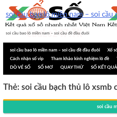
Skip
to
soi cầu bao lô miền nam – soi cầu
content
soi cầu bao lô miền nam – soi cầu đề đầu đuôi
soi cầu bao lô miền nam – soi cầu đề đầu đuôi
Xổ s
Cách nhận số vip
Tham khảo kinh nghiệm lô đề
DÒ VÉ SỐ
SỔ MƠ
QUAY THỬ
SỐ KẾT QU
Thẻ:
soi cầu bạch thủ lô xsmb
soi cầu m