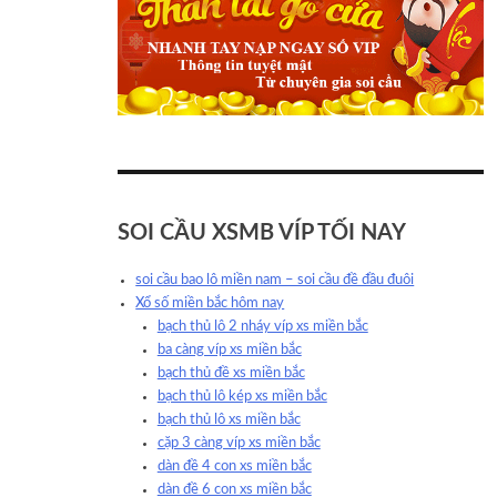
SOI CẦU XSMB VÍP TỐI NAY
soi cầu bao lô miền nam – soi cầu đề đầu đuôi
Xổ số miền bắc hôm nay
bạch thủ lô 2 nháy víp xs miền bắc
ba càng víp xs miền bắc
bạch thủ đề xs miền bắc
bạch thủ lô kép xs miền bắc
bạch thủ lô xs miền bắc
cặp 3 càng víp xs miền bắc
dàn đề 4 con xs miền bắc
dàn đề 6 con xs miền bắc