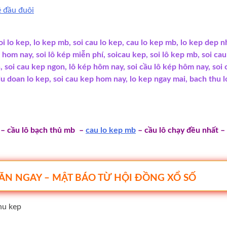
ề đầu đuôi
oi lo kep, lo kep mb, soi cau lo kep, cau lo kep mb, lo kep dep n
 hom nay, soi lô kép miễn phí, soicau kep, soi lô kep mb, soi cau
 soi cau kep ngon, lô kép hôm nay, soi cầu lô kép hôm nay, soi 
du doan lo kep, soi cau kep hom nay, lo kep ngay mai, bach thu l
– cầu lô bạch thủ mb –
cau lo kep mb
– cầu lô chạy đều nhất –
 ĂN NGAY – MẬT BÁO TỪ HỘI ĐỒNG XỔ SỐ
hu kep