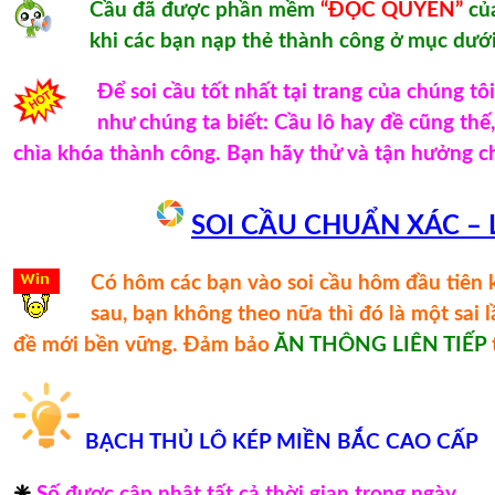
Cầu đã được phần mềm
“ĐỘC QUYỀN”
của
khi các bạn nạp thẻ thành công ở mục dưới 
Để soi cầu tốt nhất tại trang của chúng tô
như chúng ta biết: Cầu lô hay đề cũng thế
chìa khóa thành công. Bạn hãy thử và tận hưởng ch
SOI CẦU CHUẨN XÁC – 
Có hôm các bạn vào
soi cầu
hôm đầu tiên 
sau, bạn không theo nữa thì đó là một sai 
đề mới bền vững. Đảm bảo
ĂN THÔNG LIÊN TIẾP
BẠCH THỦ LÔ KÉP MIỀN BẮC CAO CẤP
❈
Số được cập nhật tất cả thời gian trong ngày