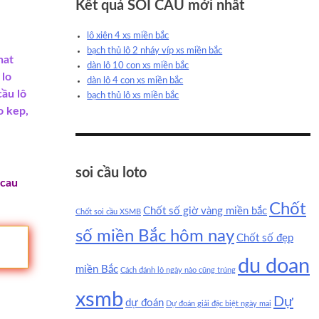
Kết quả SOI CẦU mới nhất
lô xiên 4 xs miền bắc
bạch thủ lô 2 nháy víp xs miền bắc
hat
dàn lô 10 con xs miền bắc
 lo
dàn lô 4 con xs miền bắc
cầu lô
bạch thủ lô xs miền bắc
o kep,
soi cầu loto
 cau
Chốt
Chốt số giờ vàng miền bắc
Chốt soi cầu XSMB
số miền Bắc hôm nay
Chốt số đẹp
du doan
miền Bắc
Cách đánh lô ngày nào cũng trúng
xsmb
Dự
dự đoán
Dự đoán giải đặc biệt ngày mai