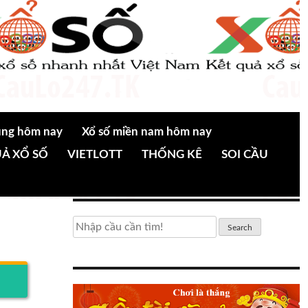
rung hôm nay
Xổ số miền nam hôm nay
UẢ XỔ SỐ
VIETLOTT
THỐNG KÊ
SOI CẦU
Search