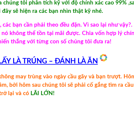
 chúng tôi phân tích kỹ với độ chính xác cao 99% ,s
đây sẽ hiện ra các bạn nhìn thật kỹ nhé.
i, các bạn cần phải theo đều đặn. Vì sao lại như vậy?.
, nó không thể tồn tại mãi được. Chia vốn hợp lý chín
iến thắng với từng con số chúng tôi đưa ra!
LẤY LÀ TRÚNG – ĐÁNH LÀ ĂN
không may trùng vào ngày cầu gãy và bạn trượt. Hô
lầm, bởi hôm sau chúng tôi sẽ phải cố gắng tìm ra cầu
trở lại và có
LÃI LỚN
!