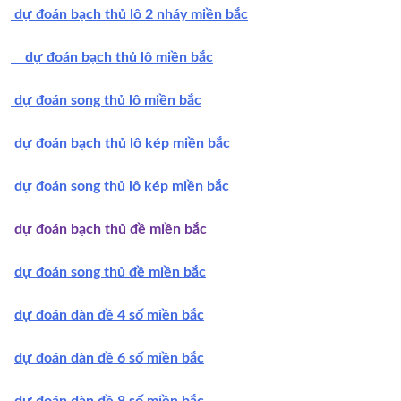
dự đoán bạch thủ lô 2 nháy miền bắc
dự đoán bạch thủ lô miền bắc
dự đoán song thủ lô miền bắc
dự đoán bạch thủ lô kép miền bắc
dự đoán song thủ lô kép miền bắc
dự đoán bạch thủ đề miền bắc
dự đoán song thủ đề miền bắc
dự đoán dàn đề 4 số miền bắc
dự đoán dàn đề 6 số miền bắc
dự đoán dàn đề 8 số miền bắc