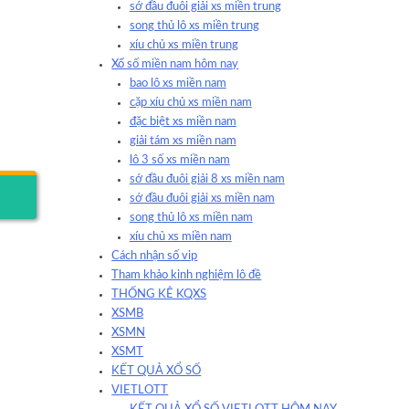
sớ đầu đuôi giải xs miền trung
song thủ lô xs miền trung
xíu chủ xs miền trung
Xổ số miền nam hôm nay
bao lô xs miền nam
cặp xíu chủ xs miền nam
đặc biệt xs miền nam
giải tám xs miền nam
lô 3 số xs miền nam
sớ đầu đuôi giải 8 xs miền nam
sớ đầu đuôi giải xs miền nam
song thủ lô xs miền nam
xíu chủ xs miền nam
Cách nhận số vip
Tham khảo kinh nghiệm lô đề
THỐNG KÊ KQXS
XSMB
XSMN
XSMT
KẾT QUẢ XỔ SỐ
VIETLOTT