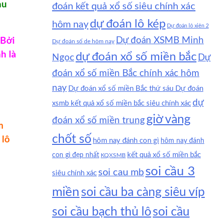
au
đoán kết quả xổ số siêu chính xác
dự đoán lô kép
hôm nay
Dự đoán lô xiên 2
Dự đoán XSMB Minh
 Bởi
Dự đoán số de hôm nay
h là
dự đoán xổ số miền bắc
Ngọc
Dự
đoán xổ số miền Bắc chính xác hôm
nay
Dự đoán xổ số miền Bắc thứ sáu Dự đoán
dự
xsmb kết quả xổ số miền bắc siêu chính xác
giờ vàng
đoán xổ số miền trung
m
chốt số
 lô
hôm nay đánh con gì
hôm nay đánh
kết quả xổ số miền bắc
con gì đẹp nhất
KQXSMB
soi cầu 3
soi cau mb
siêu chính xác
miền
soi cầu ba càng siêu víp
soi cầu bạch thủ lô
soi cầu