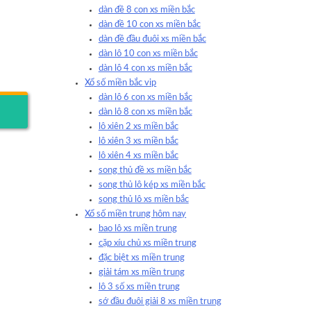
dàn đề 8 con xs miền bắc
dàn đề 10 con xs miền bắc
dàn đề đầu đuôi xs miền bắc
dàn lô 10 con xs miền bắc
dàn lô 4 con xs miền bắc
Xổ số miền bắc vip
dàn lô 6 con xs miền bắc
dàn lô 8 con xs miền bắc
lô xiên 2 xs miền bắc
lô xiên 3 xs miền bắc
lô xiên 4 xs miền bắc
song thủ đề xs miền bắc
song thủ lô kép xs miền bắc
song thủ lô xs miền bắc
Xổ số miền trung hôm nay
bao lô xs miền trung
cặp xíu chủ xs miền trung
đặc biệt xs miền trung
giải tám xs miền trung
lô 3 số xs miền trung
sớ đầu đuôi giải 8 xs miền trung