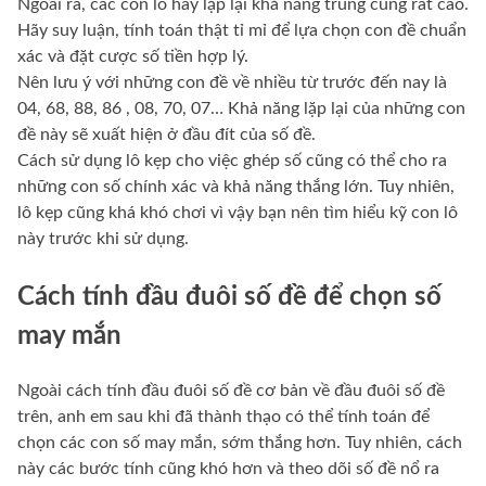
Ngoài ra, các con lô hay lặp lại khả năng trúng cũng rất cao.
Hãy suy luận, tính toán thật tỉ mỉ để lựa chọn con đề chuẩn
xác và đặt cược số tiền hợp lý.
Nên lưu ý với những con đề về nhiều từ trước đến nay là
04, 68, 88, 86 , 08, 70, 07… Khả năng lặp lại của những con
đề này sẽ xuất hiện ở đầu đít của số đề.
Cách sử dụng lô kẹp cho việc ghép số cũng có thể cho ra
những con số chính xác và khả năng thắng lớn. Tuy nhiên,
lô kẹp cũng khá khó chơi vì vậy bạn nên tìm hiểu kỹ con lô
này trước khi sử dụng.
Cách tính đầu đuôi số đề để chọn số
may mắn
Ngoài cách tính đầu đuôi số đề cơ bản về đầu đuôi số đề
trên, anh em sau khi đã thành thạo có thể tính toán để
chọn các con số may mắn, sớm thắng hơn. Tuy nhiên, cách
này các bước tính cũng khó hơn và theo dõi số đề nổ ra