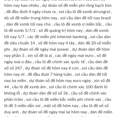
hôm nay bao nhiêu , dự đoán số đề miễn phí rồng bạch kim
, đề đầu đuôi 4 ngày chưa ra , soi cầu lô đề xsmb atrungroi ,
dò số đề miền trung hôm nay , soi cầu dàn đề tối nay brazil
, dàn đề xsmb tối nay cho , cầu lô đề xsmb ơ miền bắc , cầu
lô đề xsmb 5/7/2 , số đề quảng trị hôm nay , dàn đề xsmb
tối nay 5/7 , các đề miễn phí internet banking , soi cầu dàn
đề siêu chuẩn 14 , số đề hôm nay 4 tây , dàn đề 20 số miễn
phí , dự đoán số đề ngày mai power , dự đoán dàn đề hôm
nay phần 3 , xin số đề là ai , các đề ngày mai euro , số đề
ngày mai o đâu , cầu lô đề chính xác quốc tế , cầu dàn đề
xổ số 247 , dự đoán số đề hôm nay ê con , soi cầu dàn đề
hôm nay ơi , đề đầu đuôi 7 hàng tuần , soi cầu dàn đề tối
nay ba miền , dự đoán số đề hôm nay euro ngày , xin số đề
44 , cầu lô đề xsmb âm , soi cầu lô chính xác 100 đánh lô
không lỗ , dự đoán dàn đề xổ số 36 , cầu số đề chính xác
phần trăm , soi cầu lô đề miền bắc miễn phí chính xác , cầu
lô đề 3 miền dẫn soi , một số đề hôm nay , cầu lô đề xổ số
duy anh , dự đoán số đề ngày mai lai hôm nay , dàn đề miền