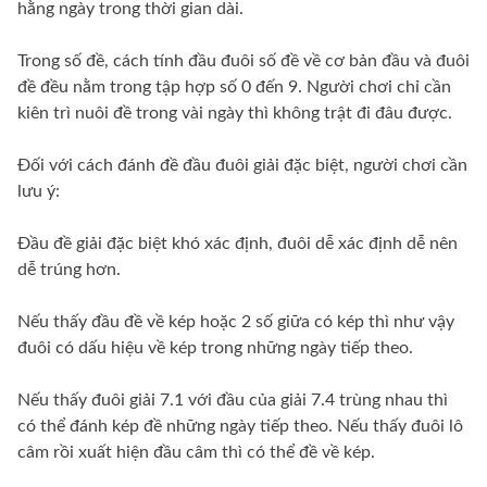
hằng ngày trong thời gian dài.
Trong số đề, cách tính đầu đuôi số đề về cơ bản đầu và đuôi
đề đều nằm trong tập hợp số 0 đến 9. Người chơi chỉ cần
kiên trì nuôi đề trong vài ngày thì không trật đi đâu được.
Đối với cách đánh đề đầu đuôi giải đặc biệt, người chơi cần
lưu ý:
Đầu đề giải đặc biệt khó xác định, đuôi dễ xác định dễ nên
dễ trúng hơn.
Nếu thấy đầu đề về kép hoặc 2 số giữa có kép thì như vậy
đuôi có dấu hiệu về kép trong những ngày tiếp theo.
Nếu thấy đuôi giải 7.1 với đầu của giải 7.4 trùng nhau thì
có thể đánh kép đề những ngày tiếp theo. Nếu thấy đuôi lô
câm rồi xuất hiện đầu câm thì có thể đề về kép.