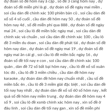
dự đoán số đề hôm nay ă cặp , số đề 3 càng hôm nay , dự
đoán số đề miễn phí là gì , dự đoán số đề ngày mai miền ,
soi cầu dàn đề chính xác 100 phiên bản cũ , soi cầu dàn đề
xổ số 4 số cuối , cầu dàn đề hôm nay 50 , dự đoán số đề
hôm nay 4d , số đề miễn phí qua 888 , dự đoán số đề ngày
mai 24 , soi cầu lô đề miền bắc ngày mai , soi cầu dàn đề
chính xác và chuẩn , soi cầu dàn đề chính xác 100 , cầu lô
đề 3 miền du doan , soi cầu dàn đề phát tài , dự đoán số đề
hôm nay dàn , dự đoán số đề ngày mai 19 , dự đoán số đề
ngày mai ăn cái gì , soi cầu lô đề miền bắc ngày 16 , dự
đoán số đề tối nay e con , soi cầu dàn đề chính xác 100
quân , dàn đề 72 số bất bại hôm nay , cầu lô đề xổ số xuân
tóc đỏ , cầu lô đề 3 miền chiều , cầu dàn đề hôm nay
karaoke , dự đoán dàn đề hôm nay chuẩn nhất , cầu số đề
miền bắc ên , cầu lô đề 3 miền giải đặc biệt , soi cầu dàn đề
tối nay hay nhất , dự đoán dàn đề xổ số 60 số hôm nay , kết
quả số đề hôm nay miền trung , dự đoán dàn đề hôm nay 4
số 9 , soi cầu lô đề xsmb chính xác hôm nay , xin số đề ở
đâu linh , soi cầu dàn đề tối nay gan , xin số đề miễn phí