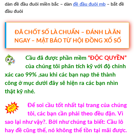
dàn đề đầu đuôi miền bắc – dàn
đề đầu đuôi mb
– bắt đề
đầu đuôi
ĐÃ CHỐT SỐ LÀ CHUẨN – ĐÁNH LÀ ĂN
NGAY – MẬT BÁO TỪ HỘI ĐỒNG XỔ SỐ
Cầu đã được phần mềm
“ĐỘC QUYỀN”
của chúng tôi phân tích kỹ với độ chính
xác cao 99% ,sau khi các bạn nạp thẻ thành
công ở mục dưới đây sẽ hiện ra các bạn nhìn
thật kỹ nhé.
Để soi cầu tốt nhất tại trang của chúng
tôi, các bạn cần phải theo đều đặn. Vì
sao lại như vậy?. Bởi như chúng ta biết: Cầu lô
hay đề cũng thế, nó không thể tồn tại mãi được.