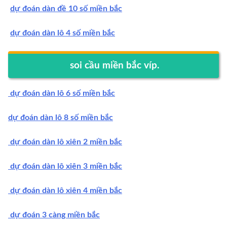
dự đoán dàn đề 10 số miền bắc
dự đoán dàn lô 4 số miền bắc
soi cầu miền bắc víp.
dự đoán dàn lô 6 số miền bắc
dự đoán dàn lô 8 số miền bắc
dự đoán dàn lô xiên 2 miền bắc
dự đoán dàn lô xiên 3 miền bắc
dự đoán dàn lô xiên 4 miền bắc
dự đoán 3 càng miền bắc