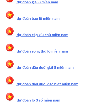
dự đoán giải 8 miền nam
dự đoán bao lô miền nam
dự đoán cặp xỉu chủ miền nam
dự đoán song thủ lô miền nam
dự đoán đầu đuôi giải 8 miền nam
dự đoán đầu đuôi đặc biệt miền nam
dự đoán lô 3 số miền nam