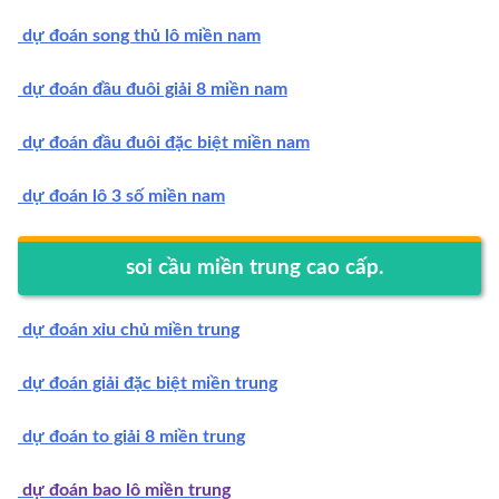
dự đoán song thủ lô miền nam
dự đoán đầu đuôi giải 8 miền nam
dự đoán đầu đuôi đặc biệt miền nam
dự đoán lô 3 số miền nam
soi cầu miền trung cao cấp.
dự đoán xỉu chủ miền trung
dự đoán giải đặc biệt miền trung
dự đoán to giải 8 miền trung
dự đoán bao lô miền trung