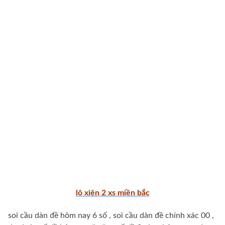
lô xiên 2 xs miền bắc
soi cầu dàn đề hôm nay 6 số , soi cầu dàn đề chính xác 00 ,