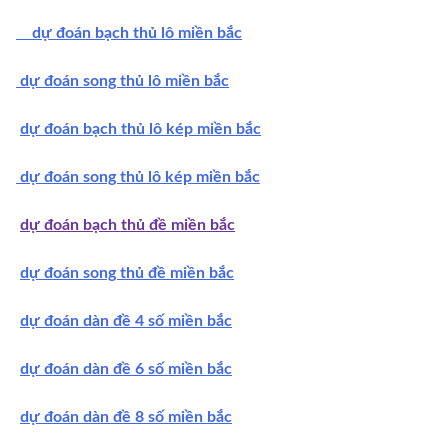
dự đoán bạch thủ lô miền bắc
dự đoán song thủ lô miền bắc
dự đoán bạch thủ lô kép miền bắc
dự đoán song thủ lô kép miền bắc
dự đoán bạch thủ đề miền bắc
dự đoán song thủ đề miền bắc
dự đoán dàn đề 4 số miền bắc
dự đoán dàn đề 6 số miền bắc
dự đoán dàn đề 8 số miền bắc