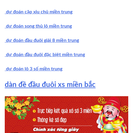
dự đoán cặp xỉu chủ miền trung
dự đoán song thủ lô miền trung
dự đoán đầu đuôi giải 8 miền trung
dự đoán đầu đuôi đặc biệt miền trung
dự đoán lô 3 số miền trung
dàn đề đầu đuôi xs miền bắc