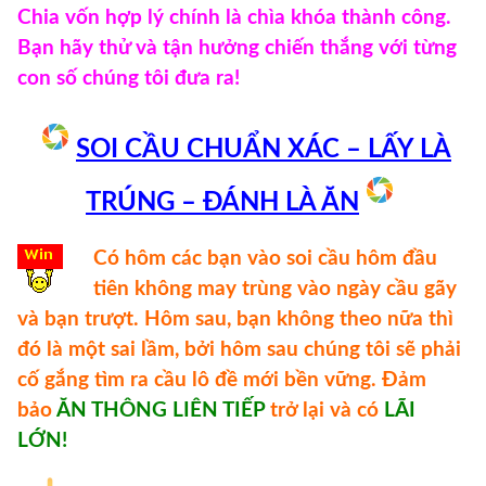
Chia vốn hợp lý chính là chìa khóa thành công.
Bạn hãy thử và tận hưởng chiến thắng với từng
con số chúng tôi đưa ra!
SOI CẦU CHUẨN XÁC – LẤY LÀ
TRÚNG – ĐÁNH LÀ ĂN
Có hôm các bạn vào
soi cầu
hôm đầu
tiên không may trùng vào ngày cầu gãy
và bạn trượt. Hôm sau, bạn không theo nữa thì
đó là một sai lầm, bởi hôm sau chúng tôi sẽ phải
cố gắng tìm ra cầu lô đề mới bền vững. Đảm
bảo
ĂN THÔNG LIÊN TIẾP
trở lại và có
LÃI
LỚN
!