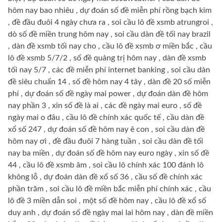
hôm nay bao nhiêu , dự đoán số đề miễn phí rồng bạch kim
, đề đầu đuôi 4 ngày chưa ra , soi cầu lô đề xsmb atrungroi ,
dò số đề miền trung hôm nay , soi cầu dàn đề tối nay brazil
, dàn đề xsmb tối nay cho , cầu lô đề xsmb ơ miền bắc , cầu
lô đề xsmb 5/7/2 , số đề quảng trị hôm nay , dàn đề xsmb
tối nay 5/7 , các đề miễn phí internet banking , soi cầu dàn
đề siêu chuẩn 14 , số đề hôm nay 4 tây , dàn đề 20 số miễn
phí , dự đoán số đề ngày mai power , dự đoán dàn đề hôm
nay phần 3 , xin số đề là ai , các đề ngày mai euro , số đề
ngày mai o đâu , cầu lô đề chính xác quốc tế , cầu dàn đề
xổ số 247 , dự đoán số đề hôm nay ê con , soi cầu dàn đề
hôm nay ơi , đề đầu đuôi 7 hàng tuần , soi cầu dàn đề tối
nay ba miền , dự đoán số đề hôm nay euro ngày , xin số đề
44 , cầu lô đề xsmb âm , soi cầu lô chính xác 100 đánh lô
không lỗ , dự đoán dàn đề xổ số 36 , cầu số đề chính xác
phần trăm , soi cầu lô đề miền bắc miễn phí chính xác , cầu
lô đề 3 miền dẫn soi , một số đề hôm nay , cầu lô đề xổ số
duy anh , dự đoán số đề ngày mai lai hôm nay , dàn đề miền