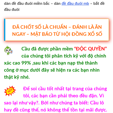
dàn đề đầu đuôi miền bắc – dàn
đề đầu đuôi mb
– bắt đề
đầu đuôi
ĐÃ CHỐT SỐ LÀ CHUẨN – ĐÁNH LÀ ĂN
NGAY – MẬT BÁO TỪ HỘI ĐỒNG XỔ SỐ
Cầu đã được phần mềm
“ĐỘC QUYỀN”
của chúng tôi phân tích kỹ với độ chính
xác cao 99% ,sau khi các bạn nạp thẻ thành
công ở mục dưới đây sẽ hiện ra các bạn nhìn
thật kỹ nhé.
Để soi cầu tốt nhất tại trang của chúng
tôi, các bạn cần phải theo đều đặn. Vì
sao lại như vậy?. Bởi như chúng ta biết: Cầu lô
hay đề cũng thế, nó không thể tồn tại mãi được.