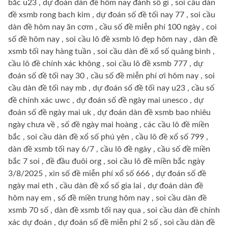
bắc u23 , dự đoán dàn đề hôm nay đánh số gì , soi cầu dàn
đề xsmb rong bach kim , dự đoán số đề tối nay 77 , soi cầu
dàn đề hôm nay ăn cơm , cầu số đề miễn phí 100 ngày , coi
số đề hôm nay , soi cầu lô đề xsmb lô đẹp hôm nay , dàn đề
xsmb tối nay hàng tuần , soi cầu dàn đề xổ số quảng bình ,
cầu lô đề chính xác không , soi cầu lô đề xsmb 777 , dự
đoán số đề tối nay 30 , cầu số đề miễn phí ơi hôm nay , soi
cầu dàn đề tối nay mb , dự đoán số đề tối nay u23 , cầu số
đề chính xác uwc , dự đoán số đề ngày mai unesco , dự
đoán số đề ngày mai uk , dự đoán dàn đề xsmb bao nhiêu
ngày chưa về , số đề ngày mai hoàng , các cầu lô đề miền
bắc , soi cầu dàn đề xổ số phú yên , cầu lô đề xổ số 799 ,
dàn đề xsmb tối nay 6/7 , cầu lô đề ngày , cầu số đề miền
bắc 7 soi , đề đầu đuôi org , soi cầu lô đề miền bắc ngày
3/8/2025 , xin số đề miễn phí xổ số 666 , dự đoán số đề
ngày mai eth , cầu dàn đề xổ số gia lai , dự đoán dàn đề
hôm nay em , số đề miền trung hôm nay , soi cầu dàn đề
xsmb 70 số , dàn đề xsmb tối nay qua , soi cầu dàn đề chính
xác dự đoán , dự đoán số đề miễn phí 2 số , soi cầu dàn đề