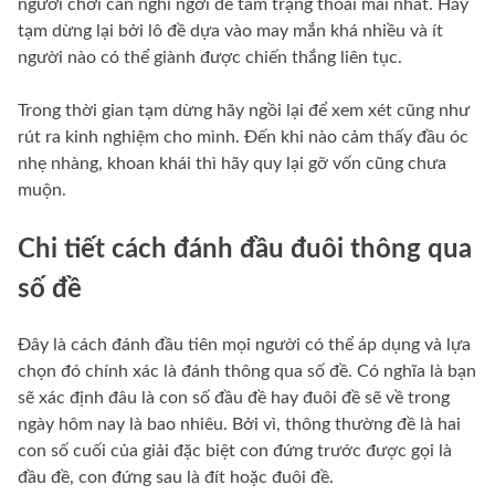
người chơi cần nghỉ ngơi để tâm trạng thoải mái nhất. Hãy
tạm dừng lại bởi lô đề dựa vào may mắn khá nhiều và ít
người nào có thể giành được chiến thắng liên tục.
Trong thời gian tạm dừng hãy ngồi lại để xem xét cũng như
rút ra kinh nghiệm cho mình. Đến khi nào cảm thấy đầu óc
nhẹ nhàng, khoan khái thì hãy quy lại gỡ vốn cũng chưa
muộn.
Chi tiết cách đánh đầu đuôi thông qua
số đề
Đây là cách đánh đầu tiên mọi người có thể áp dụng và lựa
chọn đó chính xác là đánh thông qua số đề. Có nghĩa là bạn
sẽ xác định đâu là con số đầu đề hay đuôi đề sẽ về trong
ngày hôm nay là bao nhiêu. Bởi vì, thông thường đề là hai
con số cuối của giải đặc biệt con đứng trước được gọi là
đầu đề, con đứng sau là đít hoặc đuôi đề.