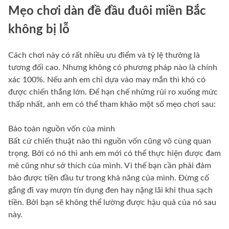
Mẹo chơi dàn đề đầu đuôi miền Bắc
không bị lỗ
Cách chơi này có rất nhiều ưu điểm và tỷ lệ thưởng là
tương đối cao. Nhưng không có phương pháp nào là chính
xác 100%. Nếu anh em chỉ dựa vào may mắn thì khó có
được chiến thắng lớn. Để hạn chế những rủi ro xuống mức
thấp nhất, anh em có thể tham khảo một số mẹo chơi sau:
Bảo toàn nguồn vốn của mình
Bất cứ chiến thuật nào thì nguồn vốn cũng vô cùng quan
trọng. Bởi có nó thì anh em mới có thể thực hiện được đam
mê cũng như sở thích của mình. Vì thế bạn cần phải đảm
bảo được tiền đầu tư trong khả năng của mình. Đừng cố
gắng đi vay mượn tín dụng đen hay nặng lãi khi thua sạch
tiền. Bởi bạn sẽ không thể lường được hậu quả của nó sau
này.