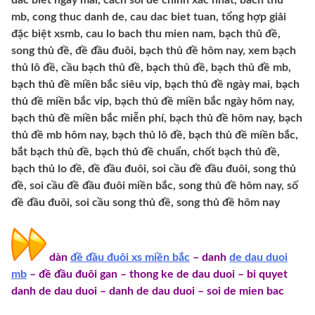
dac biet ngay mai, cách soi đề chính xác nhất, bach thu
mb, cong thuc danh de, cau dac biet tuan, tổng hợp giải
đặc biệt xsmb, cau lo bach thu mien nam, bạch thủ đề,
song thủ đề, đề đầu đuôi, bạch thủ đề hôm nay, xem bạch
thủ lô đề, cầu bạch thủ đề, bạch thủ đề, bạch thủ đề mb,
bạch thủ đề miền bắc siêu vip, bạch thủ đề ngày mai, bạch
thủ đề miền bắc vip, bạch thủ đề miền bắc ngày hôm nay,
bạch thủ đề miền bắc miễn phí, bạch thủ đề hôm nay, bạch
thủ đề mb hôm nay, bạch thủ lô đề, bạch thủ đề miền bắc,
bắt bạch thủ đề, bạch thủ đề chuẩn, chốt bạch thủ đề,
bạch thủ lo đề, đề đầu đuôi, soi cầu đề đầu đuôi, song thủ
đề, soi cầu đề đầu đuôi miền bắc, song thủ đề hôm nay, số
đề đầu đuôi, soi cầu song thủ đề, song thủ đề hôm nay
dàn
đề đầu đuôi xs miền bắc
– danh
de dau duoi
mb
– đề đầu đuôi gan – thong ke de dau duoi – bi quyet
danh de dau duoi – danh de dau duoi – soi de mien bac