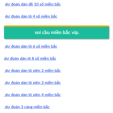
dự đoán dàn đề 10 số miền bắc
dự đoán dàn lô 4 số miền bắc
soi cầu miền bắc víp.
dự đoán dàn lô 6 số miền bắc
dự đoán dàn lô 8 số miền bắc
dự đoán dàn lô xiên 2 miền bắc
dự đoán dàn lô xiên 3 miền bắc
dự đoán dàn lô xiên 4 miền bắc
dự đoán 3 càng miền bắc