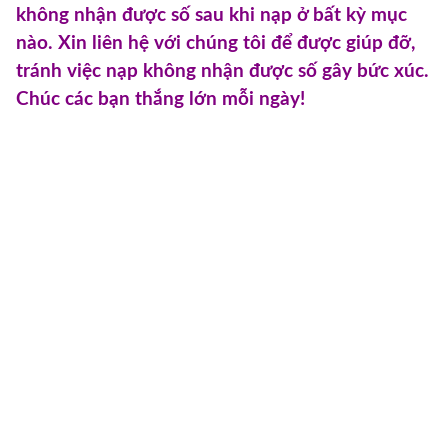
không nhận được số sau khi nạp ở bất kỳ mục
nào. Xin liên hệ với chúng tôi để được giúp đỡ,
tránh việc nạp không nhận được số gây bức xúc.
Chúc các bạn thắng lớn mỗi ngày!