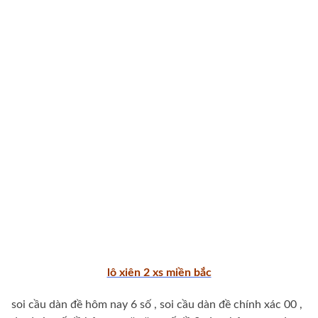
lô xiên 2 xs miền bắc
soi cầu dàn đề hôm nay 6 số , soi cầu dàn đề chính xác 00 ,