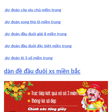
dự đoán cặp xỉu chủ miền trung
dự đoán song thủ lô miền trung
dự đoán đầu đuôi giải 8 miền trung
dự đoán đầu đuôi đặc biệt miền trung
dự đoán lô 3 số miền trung
dàn đề đầu đuôi xs miền bắc