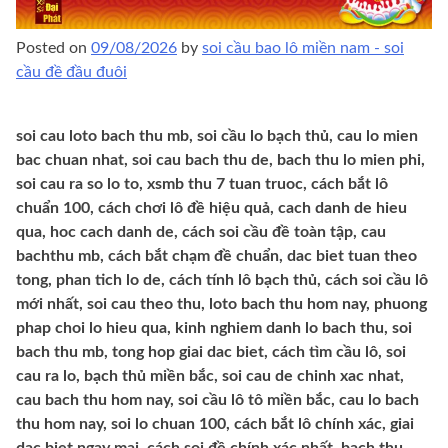
Posted on
09/08/2026
by
soi cầu bao lô miền nam - soi
cầu đề đầu đuôi
soi cau loto bach thu mb, soi cầu lo bạch thủ, cau lo mien
bac chuan nhat, soi cau bach thu de, bach thu lo mien phi,
soi cau ra so lo to, xsmb thu 7 tuan truoc, cách bắt lô
chuẩn 100, cách chơi lô đề hiệu quả, cach danh de hieu
qua, hoc cach danh de, cách soi cầu đề toàn tập, cau
bachthu mb, cách bắt chạm đề chuẩn, dac biet tuan theo
tong, phan tich lo de, cách tính lô bạch thủ, cách soi cầu lô
mới nhất, soi cau theo thu, loto bach thu hom nay, phuong
phap choi lo hieu qua, kinh nghiem danh lo bach thu, soi
bach thu mb, tong hop giai dac biet, cách tìm cầu lô, soi
cau ra lo, bạch thủ miền bắc, soi cau de chinh xac nhat,
cau bach thu hom nay, soi cầu lô tô miền bắc, cau lo bach
thu hom nay, soi lo chuan 100, cách bắt lô chính xác, giai