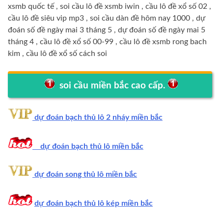
xsmb quốc tế , soi cầu lô đề xsmb iwin , cầu lô đề xổ số 02 ,
cầu lô đề siêu vip mp3 , soi cầu dàn đề hôm nay 1000 , dự
đoán số đề ngày mai 3 tháng 5 , dự đoán số đề ngày mai 5
tháng 4 , cầu lô đề xổ số 00-99 , cầu lô đề xsmb rong bach
kim , cầu lô đề xổ số cách soi
soi cầu miền bắc cao cấp.
dự đoán bạch thủ lô 2 nháy miền bắc
dự đoán bạch thủ lô miền bắc
dự đoán song thủ lô miền bắc
dự đoán bạch thủ lô kép miền bắc