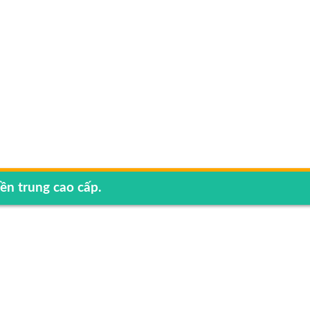
ền trung cao cấp.