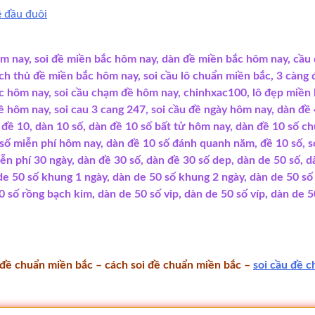
ề đầu đuôi
ôm nay, soi đề miền bắc hôm nay, dàn đề miền bắc hôm nay, cầu
ch thủ đề miền bắc hôm nay, soi cầu lô chuẩn miền bắc, 3 càng 
c hôm nay, soi cầu chạm đề hôm nay, chinhxac100, lô đẹp miền
ề hôm nay, soi cau 3 cang 247, soi cầu đề ngày hôm nay, dàn đề 
 đề 10, dàn 10 số, dàn đề 10 số bất tử hôm nay, dàn đề 10 số ch
 số miễn phí hôm nay, dàn đề 10 số đánh quanh năm, đề 10 số, s
iễn phí 30 ngày, dàn đề 30 số, dàn đề 30 số dep, dàn de 50 số, d
 de 50 số khung 1 ngày, dàn de 50 số khung 2 ngày, dàn de 50 số
0 số rồng bạch kim, dàn de 50 số vip, dàn de 50 số víp, dàn de 5
 đề chuẩn miền bắc – cách soi đề chuẩn miền bắc –
soi cầu đề 