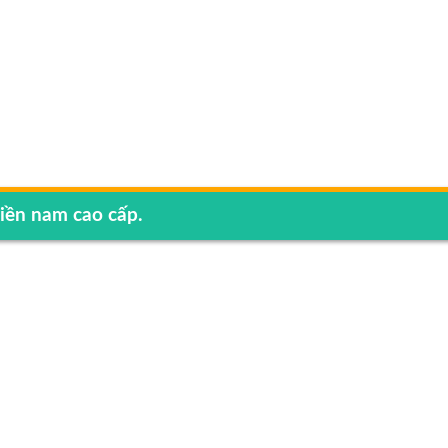
iền nam cao cấp.