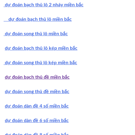
dự đoán bạch thủ lô 2 nháy miền bắc
dự đoán bạch thủ lô miền bắc
dự đoán song thủ lô miền bắc
dự đoán bạch thủ lô kép miền bắc
dự đoán song thủ lô kép miền bắc
dự đoán bạch thủ đề miền bắc
dự đoán song thủ đề miền bắc
dự đoán dàn đề 4 số miền bắc
dự đoán dàn đề 6 số miền bắc
dự đoán dàn đề 8 số miền bắc