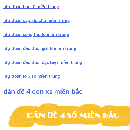
dự đoán bao lô miền trung
dự đoán cặp xỉu chủ miền trung
dự đoán song thủ lô miền trung
dự đoán đầu đuôi giải 8 miền trung
dự đoán đầu đuôi đặc biệt miền trung
dự đoán lô 3 số miền trung
dàn đề 4 con xs miền bắc