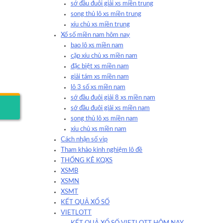
sớ đầu đuôi giải xs miền trung
song thủ lô xs miền trung
xíu chủ xs miền trung
Xổ số miền nam hôm nay
bao lô xs miền nam
cặp xíu chủ xs miền nam
đặc biệt xs miền nam
giải tám xs miền nam
lô 3 số xs miền nam
sớ đầu đuôi giải 8 xs miền nam
sớ đầu đuôi giải xs miền nam
song thủ lô xs miền nam
xíu chủ xs miền nam
Cách nhận số vip
Tham khảo kinh nghiệm lô đề
THỐNG KÊ KQXS
XSMB
XSMN
XSMT
KẾT QUẢ XỔ SỐ
VIETLOTT