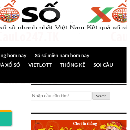
rung hôm nay
Xổ số miền nam hôm nay
UẢ XỔ SỐ
VIETLOTT
THỐNG KÊ
SOI CẦU
Search