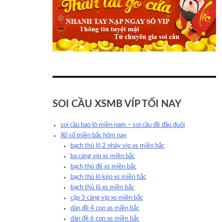
SOI CẦU XSMB VÍP TỐI NAY
soi cầu bao lô miền nam – soi cầu đề đầu đuôi
Xổ số miền bắc hôm nay
bạch thủ lô 2 nháy víp xs miền bắc
ba càng víp xs miền bắc
bạch thủ đề xs miền bắc
bạch thủ lô kép xs miền bắc
bạch thủ lô xs miền bắc
cặp 3 càng víp xs miền bắc
dàn đề 4 con xs miền bắc
dàn đề 6 con xs miền bắc