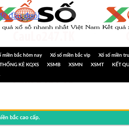
 đề đầu đuôi
ố miền bắc hôm nay
Xổ số miền bắc vip
Xổ số miền t
THỐNG KÊ KQXS
XSMB
XSMN
XSMT
KẾT Q
Ả
iền bắc cao cấp.