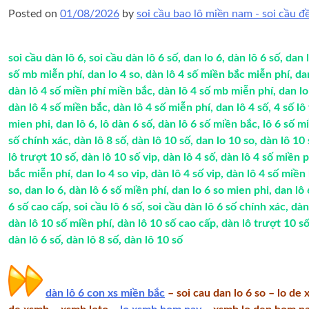
Posted on
01/08/2026
by
soi cầu bao lô miền nam - soi cầu đ
soi cầu dàn lô 6, soi cầu dàn lô 6 số, dan lo 6, dàn lô 6 số, dan
số mb miễn phí, dan lo 4 so, dàn lô 4 số miền bắc miễn phí, dan 
dàn lô 4 số miền phí miền bắc, dàn lô 4 số mb miễn phí, dan lo 
dàn lô 4 số miền bắc, dàn lô 4 số miễn phí, dan lô 4 số, 4 số lô 
mien phi, dan lô 6, lô dàn 6 số, dàn lô 6 số miền bắc, lô 6 số m
số chính xác, dàn lô 8 số, dàn lô 10 số, dan lo 10 so, dàn lô 10
lô trượt 10 số, dàn lô 10 số vip, dàn lô 4 số, dàn lô 4 số miền 
bắc miễn phí, dan lo 4 so vip, dàn lô 4 số vip, dàn lô 4 số miền 
so, dan lo 6, dàn lô 6 số miền phí, dan lo 6 so mien phi, dan lô
6 số cao cấp, soi cầu lô 6 số, soi cầu dàn lô 6 số chính xác, dàn
dàn lô 10 số miền phí, dàn lô 10 số cao cấp, dàn lô trượt 10 số, 
dàn lô 6 số, dàn lô 8 số, dàn lô 10 số
dàn lô 6 con xs miền bắc
– soi cau dan lo 6 so – lo de