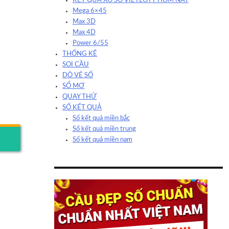
KẾT QUẢ XỔ SỐ VIETLOTT HÔM NAY
Mega 6×45
Max 3D
Max 4D
Power 6/55
THỐNG KÊ
SOI CẦU
DÒ VÉ SỐ
SỔ MƠ
QUAY THỬ
SỐ KẾT QUẢ
Số kết quả miền bắc
Số kết quả miền trung
Số kết quả miền nam