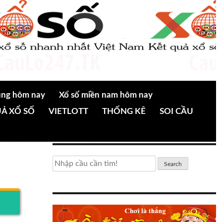
rung hôm nay
Xổ số miền nam hôm nay
UẢ XỔ SỐ
VIETLOTT
THỐNG KÊ
SOI CẦU
Search