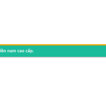
iền nam cao cấp.