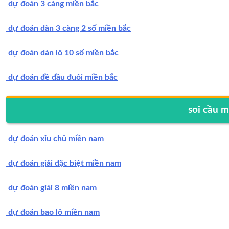
dự đoán 3 càng miền bắc
dự đoán dàn 3 càng 2 số miền bắc
dự đoán dàn lô 10 số miền bắc
dự đoán đề đầu đuôi miền bắc
soi cầu m
dự đoán xỉu chủ miền nam
dự đoán giải đặc biệt miền nam
dự đoán giải 8 miền nam
dự đoán bao lô miền nam