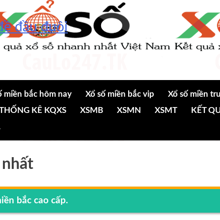
 đề đầu đuôi
ố miền bắc hôm nay
Xổ số miền bắc vip
Xổ số miền t
THỐNG KÊ KQXS
XSMB
XSMN
XSMT
KẾT Q
Ả
 nhất
iền bắc cao cấp.