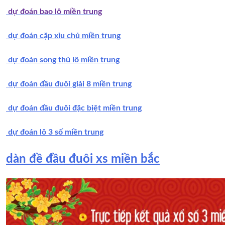
dự đoán bao lô miền trung
dự đoán cặp xỉu chủ miền trung
dự đoán song thủ lô miền trung
dự đoán đầu đuôi giải 8 miền trung
dự đoán đầu đuôi đặc biệt miền trung
dự đoán lô 3 số miền trung
dàn đề đầu đuôi xs miền bắc