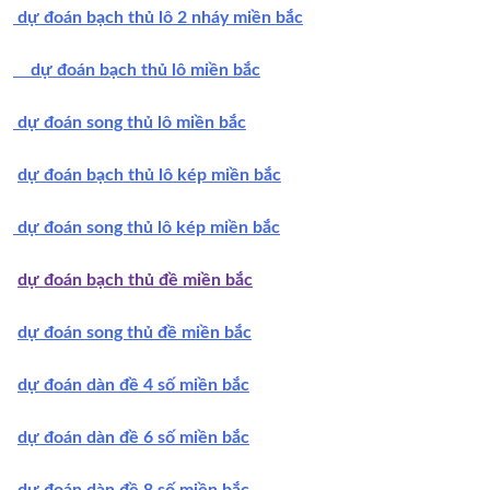
dự đoán bạch thủ lô 2 nháy miền bắc
dự đoán bạch thủ lô miền bắc
dự đoán song thủ lô miền bắc
dự đoán bạch thủ lô kép miền bắc
dự đoán song thủ lô kép miền bắc
dự đoán bạch thủ đề miền bắc
dự đoán song thủ đề miền bắc
dự đoán dàn đề 4 số miền bắc
dự đoán dàn đề 6 số miền bắc
dự đoán dàn đề 8 số miền bắc