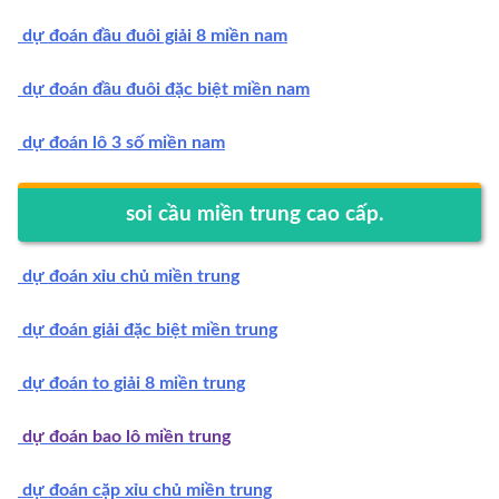
dự đoán đầu đuôi giải 8 miền nam
dự đoán đầu đuôi đặc biệt miền nam
dự đoán lô 3 số miền nam
soi cầu miền trung cao cấp.
dự đoán xỉu chủ miền trung
dự đoán giải đặc biệt miền trung
dự đoán to giải 8 miền trung
dự đoán bao lô miền trung
dự đoán cặp xỉu chủ miền trung