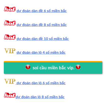
dự đoán dàn đề 6 số miền bắc
dự đoán dàn đề 8 số miền bắc
dự đoán dàn đề 10 số miền bắc
dự đoán dàn lô 4 số miền bắc
soi cầu miền bắc víp.
dự đoán dàn lô 6 số miền bắc
dự đoán dàn lô 8 số miền bắc