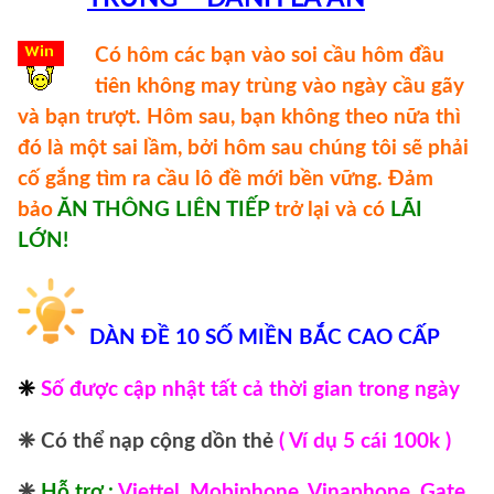
Có hôm các bạn vào
soi cầu
hôm đầu
tiên không may trùng vào ngày cầu gãy
và bạn trượt. Hôm sau, bạn không theo nữa thì
đó là một sai lầm, bởi hôm sau chúng tôi sẽ phải
cố gắng tìm ra cầu lô đề mới bền vững. Đảm
bảo
ĂN THÔNG LIÊN TIẾP
trở lại và có
LÃI
LỚN
!
DÀN ĐỀ 10 SỐ MIỀN BẮC CAO CẤP
❈
Số được cập nhật tất cả thời gian trong ngày
❈
Có thể nạp cộng dồn thẻ
( Ví dụ 5 cái 100k )
❈
Hỗ trợ :
Viettel, Mobiphone, Vinaphone, Gate,