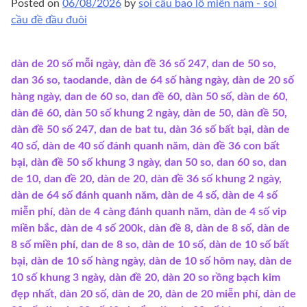
Posted on
06/08/2026
by
soi cầu bao lô miền nam - soi
cầu đề đầu đuôi
dàn de 20 số mỗi ngày, dàn đề 36 số 247, dan de 50 so,
dan 36 so, taodande, dàn de 64 số hàng ngày, dàn de 20 số
hàng ngày, dan de 60 so, dan đề 60, dàn 50 số, dàn de 60,
dàn đê 60, dàn 50 số khung 2 ngày, dàn de 50, dàn đề 50,
dàn đề 50 số 247, dan de bat tu, dàn 36 số bất bại, dàn de
40 số, dàn de 40 số đánh quanh năm, dàn đề 36 con bất
bại, dàn đề 50 số khung 3 ngày, dan 50 so, dan 60 so, dan
de 10, dan đề 20, dàn de 20, dàn đề 36 số khung 2 ngày,
dàn de 64 số đánh quanh năm, dàn de 4 số, dàn de 4 số
miễn phí, dàn de 4 càng đánh quanh năm, dàn de 4 số vip
miền bắc, dàn de 4 số 200k, dàn đề 8, dàn de 8 số, dàn de
8 số miền phí, dan de 8 so, dàn de 10 số, dàn de 10 số bất
bại, dàn de 10 số hàng ngày, dàn de 10 số hôm nay, dàn de
10 số khung 3 ngày, dàn đề 20, dàn 20 so rồng bạch kim
đẹp nhất, dàn 20 số, dàn de 20, dàn de 20 miễn phí, dàn de