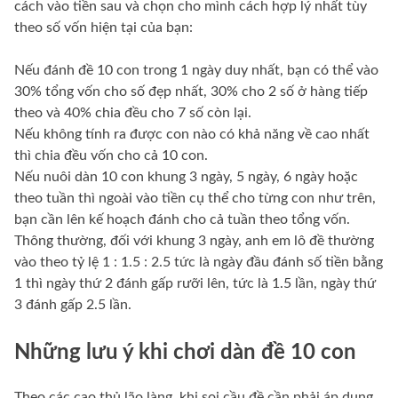
cách vào tiền sau và chọn cho mình cách hợp lý nhất tùy
theo số vốn hiện tại của bạn:
Nếu đánh đề 10 con trong 1 ngày duy nhất, bạn có thể vào
30% tổng vốn cho số đẹp nhất, 30% cho 2 số ở hàng tiếp
theo và 40% chia đều cho 7 số còn lại.
Nếu không tính ra được con nào có khả năng về cao nhất
thì chia đều vốn cho cả 10 con.
Nếu nuôi dàn 10 con khung 3 ngày, 5 ngày, 6 ngày hoặc
theo tuần thì ngoài vào tiền cụ thể cho từng con như trên,
bạn cần lên kế hoạch đánh cho cả tuần theo tổng vốn.
Thông thường, đối với khung 3 ngày, anh em lô đề thường
vào theo tỷ lệ 1 : 1.5 : 2.5 tức là ngày đầu đánh số tiền bằng
1 thì ngày thứ 2 đánh gấp rưỡi lên, tức là 1.5 lần, ngày thứ
3 đánh gấp 2.5 lần.
Những lưu ý khi chơi dàn đề 10 con
Theo các cao thủ lão làng, khi soi cầu đề cần phải áp dụng