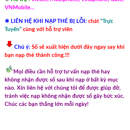
VNMobile…
❈ LIÊN HỆ KHI NẠP THẺ BỊ LỖI:
chát
“Trực
Tuyến”
cùng với hỗ trợ viên
Chú ý:
Số sẽ xuất hiện dưới đây ngay say khi
bạn nạp thẻ thành công
.!!!
Mọi điều cần hỗ trợ tư vấn nạp thẻ hay
không nhận được số sau khi nạp ở bất kỳ mục
nào. Xin liên hệ với chúng tôi để được giúp đỡ,
tránh việc nạp không nhận được số gây bức xúc.
Chúc các bạn thắng lớn mỗi ngày!