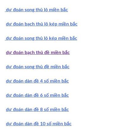
dự đoán song thủ lô miền bắc
dự đoán bạch thủ lô kép miền bắc
dự đoán song thủ lô kép miền bắc
dự đoán bạch thủ đề miền bắc
dự đoán song thủ đề miền bắc
dự đoán dàn đề 4 số miền bắc
dự đoán dàn đề 6 số miền bắc
dự đoán dàn đề 8 số miền bắc
dự đoán dàn đề 10 số miền bắc