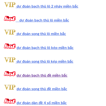
dự đoán bạch thủ lô 2 nháy miền bắc
dự đoán bạch thủ lô miền bắc
dự đoán song thủ lô miền bắc
dự đoán bạch thủ lô kép miền bắc
dự đoán song thủ lô kép miền bắc
dự đoán bạch thủ đề miền bắc
dự đoán song thủ đề miền bắc
dự đoán dàn đề 4 số miền bắc