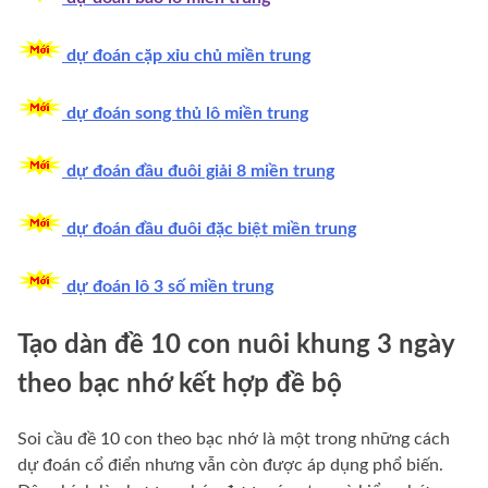
dự đoán cặp xỉu chủ miền trung
dự đoán song thủ lô miền trung
dự đoán đầu đuôi giải 8 miền trung
dự đoán đầu đuôi đặc biệt miền trung
dự đoán lô 3 số miền trung
Tạo dàn đề 10 con nuôi khung 3 ngày
theo bạc nhớ kết hợp đề bộ
Soi cầu đề 10 con theo bạc nhớ là một trong những cách
dự đoán cổ điển nhưng vẫn còn được áp dụng phổ biến.