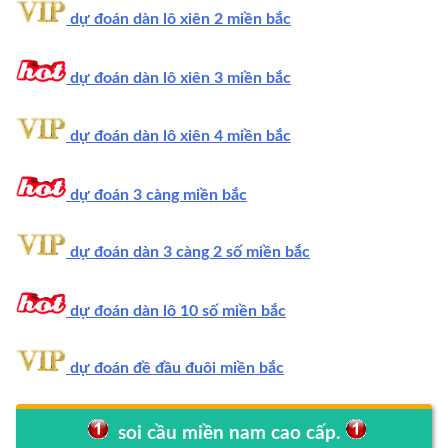
dự đoán dàn lô xiên 2 miền bắc
dự đoán dàn lô xiên 3 miền bắc
dự đoán dàn lô xiên 4 miền bắc
dự đoán 3 càng miền bắc
dự đoán dàn 3 càng 2 số miền bắc
dự đoán dàn lô 10 số miền bắc
dự đoán đề đầu đuôi miền bắc
soi cầu miền nam cao cấp.