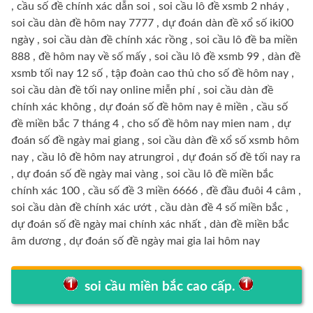
, cầu số đề chính xác dẫn soi , soi cầu lô đề xsmb 2 nháy ,
soi cầu dàn đề hôm nay 7777 , dự đoán dàn đề xổ số iki00
ngày , soi cầu dàn đề chính xác rồng , soi cầu lô đề ba miền
888 , đề hôm nay về số mấy , soi cầu lô đề xsmb 99 , dàn đề
xsmb tối nay 12 số , tập đoàn cao thủ cho số đề hôm nay ,
soi cầu dàn đề tối nay online miễn phí , soi cầu dàn đề
chính xác không , dự đoán số đề hôm nay ê miền , cầu số
đề miền bắc 7 tháng 4 , cho số đề hôm nay mien nam , dự
đoán số đề ngày mai giang , soi cầu dàn đề xổ số xsmb hôm
nay , cầu lô đề hôm nay atrungroi , dự đoán số đề tối nay ra
, dự đoán số đề ngày mai vàng , soi cầu lô đề miền bắc
chính xác 100 , cầu số đề 3 miền 6666 , đề đầu đuôi 4 câm ,
soi cầu dàn đề chính xác ướt , cầu dàn đề 4 số miền bắc ,
dự đoán số đề ngày mai chính xác nhất , dàn đề miền bắc
âm dương , dự đoán số đề ngày mai gia lai hôm nay
soi cầu miền bắc cao cấp.