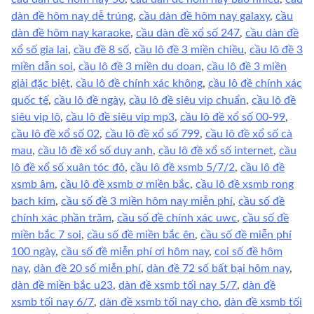
dàn đề hôm nay dễ trúng
,
cầu dàn đề hôm nay galaxy
,
cầu
dàn đề hôm nay karaoke
,
cầu dàn đề xổ số 247
,
cầu dàn đề
xổ số gia lai
,
cầu đề 8 số
,
cầu lô đề 3 miền chiều
,
cầu lô đề 3
miền dẫn soi
,
cầu lô đề 3 miền du doan
,
cầu lô đề 3 miền
giải đặc biệt
,
cầu lô đề chính xác không
,
cầu lô đề chính xác
quốc tế
,
cầu lô đề ngày
,
cầu lô đề siêu vip chuẩn
,
cầu lô đề
siêu vip lô
,
cầu lô đề siêu vip mp3
,
cầu lô đề xổ số 00-99
,
cầu lô đề xổ số 02
,
cầu lô đề xổ số 799
,
cầu lô đề xổ số cà
mau
,
cầu lô đề xổ số duy anh
,
cầu lô đề xổ số internet
,
cầu
lô đề xổ số xuân tóc đỏ
,
cầu lô đề xsmb 5/7/2
,
cầu lô đề
xsmb âm
,
cầu lô đề xsmb ơ miền bắc
,
cầu lô đề xsmb rong
bach kim
,
cầu số đề 3 miền hôm nay miễn phí
,
cầu số đề
chính xác phần trăm
,
cầu số đề chính xác uwc
,
cầu số đề
miền bắc 7 soi
,
cầu số đề miền bắc ên
,
cầu số đề miễn phí
100 ngày
,
cầu số đề miễn phí ơi hôm nay
,
coi số đề hôm
nay
,
dàn đề 20 số miễn phí
,
dàn đề 72 số bất bại hôm nay
,
dàn đề miền bắc u23
,
dàn đề xsmb tối nay 5/7
,
dàn đề
xsmb tối nay 6/7
,
dàn đề xsmb tối nay cho
,
dàn đề xsmb tối