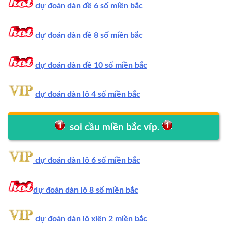
dự đoán dàn đề 6 số miền bắc
dự đoán dàn đề 8 số miền bắc
dự đoán dàn đề 10 số miền bắc
dự đoán dàn lô 4 số miền bắc
soi cầu miền bắc víp.
dự đoán dàn lô 6 số miền bắc
dự đoán dàn lô 8 số miền bắc
dự đoán dàn lô xiên 2 miền bắc