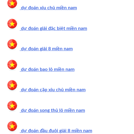
dự đoán xỉu chủ miền nam
dự đoán giải đặc biệt miền nam
dự đoán giải 8 miền nam
dự đoán bao lô miền nam
dự đoán cặp xỉu chủ miền nam
dự đoán song thủ lô miền nam
dự đoán đầu đuôi giải 8 miền nam