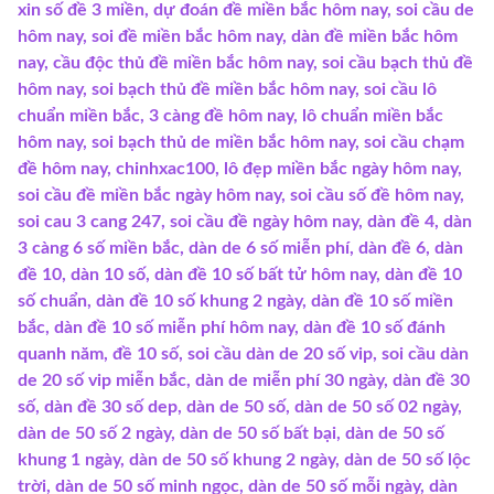
xin số đề 3 miền, dự đoán đề miền bắc hôm nay, soi cầu de
hôm nay, soi đề miền bắc hôm nay, dàn đề miền bắc hôm
nay, cầu độc thủ đề miền bắc hôm nay, soi cầu bạch thủ đề
hôm nay, soi bạch thủ đề miền bắc hôm nay, soi cầu lô
chuẩn miền bắc, 3 càng đề hôm nay, lô chuẩn miền bắc
hôm nay, soi bạch thủ de miền bắc hôm nay, soi cầu chạm
đề hôm nay, chinhxac100, lô đẹp miền bắc ngày hôm nay,
soi cầu đề miền bắc ngày hôm nay, soi cầu số đề hôm nay,
soi cau 3 cang 247, soi cầu đề ngày hôm nay, dàn đề 4, dàn
3 càng 6 số miền bắc, dàn de 6 số miễn phí, dàn đề 6, dàn
đề 10, dàn 10 số, dàn đề 10 số bất tử hôm nay, dàn đề 10
số chuẩn, dàn đề 10 số khung 2 ngày, dàn đề 10 số miền
bắc, dàn đề 10 số miễn phí hôm nay, dàn đề 10 số đánh
quanh năm, đề 10 số, soi cầu dàn de 20 số vip, soi cầu dàn
de 20 số vip miễn bắc, dàn de miễn phí 30 ngày, dàn đề 30
số, dàn đề 30 số dep, dàn de 50 số, dàn de 50 số 02 ngày,
dàn de 50 số 2 ngày, dàn de 50 số bất bại, dàn de 50 số
khung 1 ngày, dàn de 50 số khung 2 ngày, dàn de 50 số lộc
trời, dàn de 50 số minh ngọc, dàn de 50 số mỗi ngày, dàn