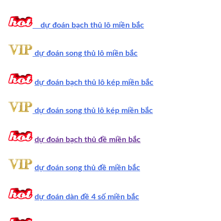
dự đoán bạch thủ lô miền bắc
dự đoán song thủ lô miền bắc
dự đoán bạch thủ lô kép miền bắc
dự đoán song thủ lô kép miền bắc
dự đoán bạch thủ đề miền bắc
dự đoán song thủ đề miền bắc
dự đoán dàn đề 4 số miền bắc