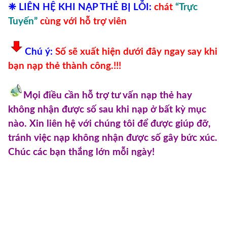
❈ LIÊN HỆ KHI NẠP THẺ BỊ LỖI:
chát
“Trực
Tuyến”
cùng với hỗ trợ viên
Chú ý:
Số sẽ xuất hiện dưới đây ngay say khi
bạn nạp thẻ thành công
.!!!
Mọi điều cần hỗ trợ tư vấn nạp thẻ hay
không nhận được số sau khi nạp ở bất kỳ mục
nào. Xin liên hệ với chúng tôi để được giúp đỡ,
tránh việc nạp không nhận được số gây bức xúc.
Chúc các bạn thắng lớn mỗi ngày!