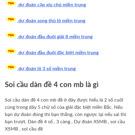
dự đoán cặp xỉu chủ miền trung
dự đoán song thủ lô miền trung
dự đoán đầu đuôi giải 8 miền trung
dự đoán đầu đuôi đặc biệt miền trung
dự đoán lô 3 số miền trung
Soi cầu dàn đề 4 con mb là gì
Soi cầu dàn đề 4 con mb đề ở đây được hiểu là 2 số cuối
cùng trong dãy 5 chữ số của giải đặc biệt miền Bắc. Nếu
bạn dự đoán đúng thì bạn thắng, còn ngược lại nếu sai thì
bạn trượt. Dàn đề 4 số , 3 càng , Dự đoán XSMB , soi cầu
XSMB , soi cầu đề