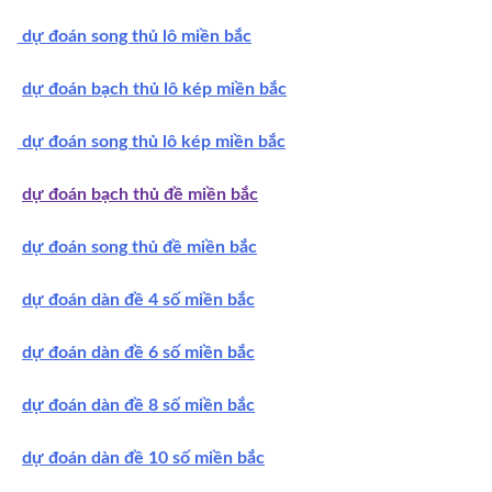
dự đoán song thủ lô miền bắc
dự đoán bạch thủ lô kép miền bắc
dự đoán song thủ lô kép miền bắc
dự đoán bạch thủ đề miền bắc
dự đoán song thủ đề miền bắc
dự đoán dàn đề 4 số miền bắc
dự đoán dàn đề 6 số miền bắc
dự đoán dàn đề 8 số miền bắc
dự đoán dàn đề 10 số miền bắc