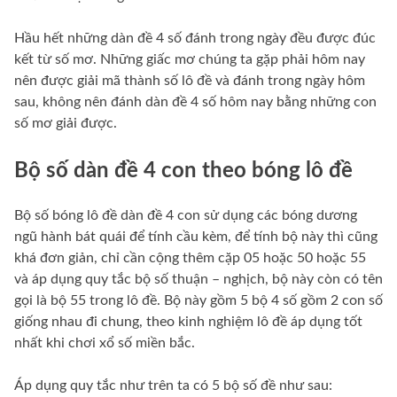
Hầu hết những dàn đề 4 số đánh trong ngày đều được đúc
kết từ số mơ. Những giấc mơ chúng ta gặp phải hôm nay
nên được giải mã thành số lô đề và đánh trong ngày hôm
sau, không nên đánh dàn đề 4 số hôm nay bằng những con
số mơ giải được.
Bộ số dàn đề 4 con theo bóng lô đề
Bộ số bóng lô đề dàn đề 4 con sử dụng các bóng dương
ngũ hành bát quái để tính cầu kèm, để tính bộ này thì cũng
khá đơn giản, chỉ cần cộng thêm cặp 05 hoặc 50 hoặc 55
và áp dụng quy tắc bộ số thuận – nghịch, bộ này còn có tên
gọi là bộ 55 trong lô đề. Bộ này gồm 5 bộ 4 số gồm 2 con số
giống nhau đi chung, theo kinh nghiệm lô đề áp dụng tốt
nhất khi chơi xổ số miền bắc.
Áp dụng quy tắc như trên ta có 5 bộ số đề như sau: