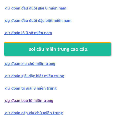
dự đoán đầu đuôi giải 8 miền nam
dự đoán đầu đuôi đặc biệt miền nam
dự đoán lô 3 số miền nam
soi cầu miền trung cao cấp.
dự đoán xỉu chủ miền trung
dự đoán giải đặc biệt miền trung
dự đoán to giải 8 miền trung
dự đoán bao lô miền trung
dự đoán cặp xỉu chủ miền trung