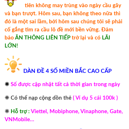
tiên không may trùng vào ngày cầu gãy
và bạn trượt. Hôm sau, bạn không theo nữa thì
đó là một sai lầm, bởi hôm sau chúng tôi sẽ phải
cố gắng tìm ra cầu lô đề mới bền vững. Đảm
bảo
ĂN THÔNG LIÊN TIẾP
trở lại và có
LÃI
LỚN
!
DÀN ĐỀ 4 SỐ MIỀN BẮC CAO CẤP
❈
Số được cập nhật tất cả thời gian trong ngày
❈
Có thể nạp cộng dồn thẻ
( Ví dụ 5 cái 100k )
❈
Hỗ trợ :
Viettel, Mobiphone, Vinaphone, Gate,
VNMobile…