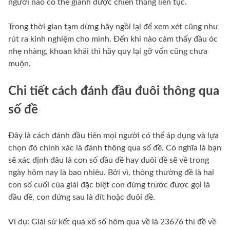
người nào có thể giành được chiến thắng liên tục.
Trong thời gian tạm dừng hãy ngồi lại để xem xét cũng như
rút ra kinh nghiệm cho mình. Đến khi nào cảm thấy đầu óc
nhẹ nhàng, khoan khái thì hãy quy lại gỡ vốn cũng chưa
muộn.
Chi tiết cách đánh đầu đuôi thông qua
số đề
Đây là cách đánh đầu tiên mọi người có thể áp dụng và lựa
chọn đó chính xác là đánh thông qua số đề. Có nghĩa là bạn
sẽ xác định đâu là con số đầu đề hay đuôi đề sẽ về trong
ngày hôm nay là bao nhiêu. Bởi vì, thông thường đề là hai
con số cuối của giải đặc biệt con đứng trước được gọi là
đầu đề, con đứng sau là đít hoặc đuôi đề.
Ví dụ: Giải sử kết quả xổ số hôm qua về là 23676 thì đề về