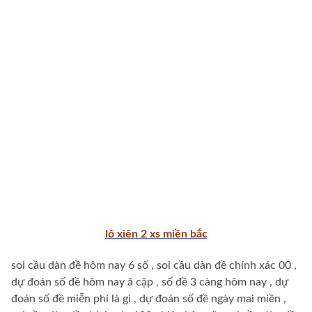
lô xiên 2 xs miền bắc
soi cầu dàn đề hôm nay 6 số , soi cầu dàn đề chính xác 00 ,
dự đoán số đề hôm nay ă cặp , số đề 3 càng hôm nay , dự
đoán số đề miễn phí là gì , dự đoán số đề ngày mai miền ,