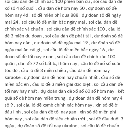
soi cầu dàn đề chính xác 100 phiên bản cũ , soi cầu dàn đề
xổ số 4 số cuối , cầu dàn đề hôm nay 50 , dự đoán số đề
hôm nay 4d , số đề miễn phí qua 888 , dự đoán số đề ngày
mai 24 , soi cầu lô đề miền bắc ngày mai , soi cầu dàn đề
chính xác và chuẩn , soi cầu dàn đề chính xác 100 , cầu lô
đề 3 miền du doan , soi cầu dàn đề phát tài , dự đoán số đề
hôm nay dàn , dự đoán số đề ngày mai 19 , dự đoán số đề
ngày mai ăn cái gì , soi cầu lô đề miền bắc ngày 16 , dự
đoán số đề tối nay e con , soi cầu dàn đề chính xác 100
quân , dàn đề 72 số bất bại hôm nay , cầu lô đề xổ số xuân
tóc đỏ , cầu lô đề 3 miền chiều , cầu dàn đề hôm nay
karaoke , dự đoán dàn đề hôm nay chuẩn nhất , cầu số đề
miền bắc ên , cầu lô đề 3 miền giải đặc biệt , soi cầu dàn đề
tối nay hay nhất , dự đoán dàn đề xổ số 60 số hôm nay , kết
quả số đề hôm nay miền trung , dự đoán dàn đề hôm nay 4
số 9 , soi cầu lô đề xsmb chính xác hôm nay , xin số đề ở
đâu linh , soi cầu dàn đề tối nay gan , xin số đề miễn phí
hôm nay , soi cầu dàn đề siêu chuẩn ướt , soi đề đầu đuôi 3
ngày , dự đoán số đề tối nay ukraine , soi cầu lô đề chuẩn