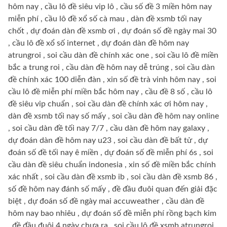
hôm nay , cầu lô đề siêu vip lô , cầu số đề 3 miền hôm nay
miễn phí , cầu lô đề xổ số cà mau , dàn đề xsmb tối nay
chốt , dự đoán dàn đề xsmb ơi , dự đoán số đề ngày mai 30
, cầu lô đề xổ số internet , dự đoán dàn đề hôm nay
atrungroi , soi cầu dàn đề chính xác one , soi cầu lô đề miền
bắc a trung roi , cầu dàn đề hôm nay dễ trúng , soi cầu dàn
đề chính xác 100 diễn đàn , xin số đề trà vinh hôm nay , soi
cầu lô đề miễn phí miền bắc hôm nay , cầu đề 8 số , cầu lô
đề siêu vip chuẩn , soi cầu dàn đề chính xác ơi hôm nay ,
dàn đề xsmb tối nay số mấy , soi cầu dàn đề hôm nay online
, soi cầu dàn đề tối nay 7/7 , cầu dàn đề hôm nay galaxy ,
dự đoán dàn đề hôm nay u23 , soi cầu dàn đề bất tử , dự
đoán số đề tối nay ê miền , dự đoán số đề miễn phí 6s , soi
cầu dàn đề siêu chuẩn indonesia , xin số đề miền bắc chính
xác nhất , soi cầu dàn đề xsmb ib , soi cầu dàn đề xsmb 86 ,
số đề hôm nay đánh số mấy , đề đầu đuôi quan đến giải đặc
biệt , dự đoán số đề ngày mai accuweather , cầu dàn đề
hôm nay bao nhiêu , dự đoán số đề miễn phí rồng bạch kim
, đề đầu đuôi 4 ngày chưa ra , soi cầu lô đề xsmb atrungroi ,