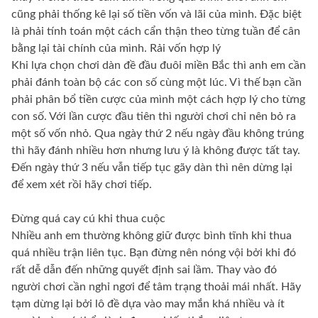
cũng phải thống kê lại số tiền vốn và lãi của mình. Đặc biệt
là phải tính toán một cách cẩn thận theo từng tuần để cân
bằng lại tài chính của mình. Rải vốn hợp lý
Khi lựa chọn chơi dàn đề đầu đuôi miền Bắc thì anh em cần
phải đánh toàn bộ các con số cùng một lúc. Vì thế bạn cần
phải phân bổ tiền cược của mình một cách hợp lý cho từng
con số. Với lần cược đầu tiên thì người chơi chỉ nên bỏ ra
một số vốn nhỏ. Qua ngày thứ 2 nếu ngày đầu không trúng
thì hãy đánh nhiều hơn nhưng lưu ý là không được tất tay.
Đến ngày thứ 3 nếu vẫn tiếp tục gãy dàn thì nên dừng lại
để xem xét rồi hãy chơi tiếp.
Đừng quá cay cú khi thua cuộc
Nhiều anh em thường không giữ được bình tĩnh khi thua
quá nhiều trận liên tục. Bạn đừng nên nóng vội bởi khi đó
rất dễ dẫn đến những quyết định sai lầm. Thay vào đó
người chơi cần nghỉ ngơi để tâm trạng thoải mái nhất. Hãy
tạm dừng lại bởi lô đề dựa vào may mắn khá nhiều và ít