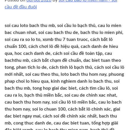
Posted on
08/08/2026
by
soi cầu bao lô miền nam - soi
cầu đề đầu đuôi
soi cau loto bach thu mb, soi cầu lo bạch thủ, cau lo mien
bac chuan nhat, soi cau bach thu de, bach thu lo mien phi,
soi cau ra so lo to, xsmb thu 7 tuan truoc, cách bắt lô
chuẩn 100, cách chơi lô đề hiệu quả, cach danh de hieu
qua, hoc cach danh de, cách soi cầu đề toàn tập, cau
bachthu mb, cách bắt chạm đề chuẩn, dac biet tuan theo
tong, phan tich lo de, cách tính lô bạch thủ, cách soi cầu lô
mới nhất, soi cau theo thu, loto bach thu hom nay, phuong
phap choi lo hieu qua, kinh nghiem danh lo bach thu, soi
bach thu mb, tong hop giai dac biet, cách tìm cầu lô, soi
cau ra lo, bạch thủ miền bắc, soi cau de chinh xac nhat,
cau bach thu hom nay, soi cầu lô tô miền bắc, cau lo bach
thu hom nay, soi lo chuan 100, cách bắt lô chính xác, giai
dac biet ngay mai, cách soi đề chính xác nhất, bach thu
mb, cong thuc danh de, cau dac biet tuan, tổng hợp giải