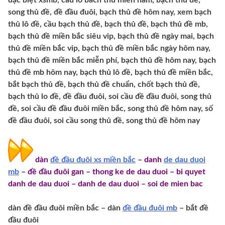
đặc biệt xsmb, cau lo bach thu mien nam, bạch thủ đề,
song thủ đề, đề đầu đuôi, bạch thủ đề hôm nay, xem bạch
thủ lô đề, cầu bạch thủ đề, bạch thủ đề, bạch thủ đề mb,
bạch thủ đề miền bắc siêu vip, bạch thủ đề ngày mai, bạch
thủ đề miền bắc vip, bạch thủ đề miền bắc ngày hôm nay,
bạch thủ đề miền bắc miễn phí, bạch thủ đề hôm nay, bạch
thủ đề mb hôm nay, bạch thủ lô đề, bạch thủ đề miền bắc,
bắt bạch thủ đề, bạch thủ đề chuẩn, chốt bạch thủ đề,
bạch thủ lo đề, đề đầu đuôi, soi cầu đề đầu đuôi, song thủ
đề, soi cầu đề đầu đuôi miền bắc, song thủ đề hôm nay, số
đề đầu đuôi, soi cầu song thủ đề, song thủ đề hôm nay
dàn
đề đầu đuôi xs miền bắc
– danh
de dau duoi
mb
– đề đầu đuôi gan – thong ke de dau duoi – bi quyet
danh de dau duoi – danh de dau duoi – soi de mien bac
dàn đề đầu đuôi miền bắc – dàn
đề đầu đuôi mb
– bắt đề
đầu đuôi