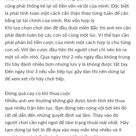
cũng phải thống kê lại số tiền vốn và lãi của mình. Đặc biệt
là phải tính toán một cách cẩn thận theo từng tuần để cân
bằng lại tài chính của mình. Rải vốn hợp lý
Khi lựa chọn chơi dàn đề đầu đuôi miền Bắc thì anh em cần
phải đánh toàn bộ các con số cùng một lúc. Vì thế bạn cần
phải phân bổ tiền cược của mình một cách hợp lý cho từng
con số. Với lần cược đầu tiên thì người chơi chỉ nên bỏ ra
một số vốn nhỏ. Qua ngày thứ 2 nếu ngày đầu không trúng
thì hãy đánh nhiều hơn nhưng lưu ý là không được tất tay.
Đến ngày thứ 3 nếu vẫn tiếp tục gãy dàn thì nên dừng lại
để xem xét rồi hãy chơi tiếp.
Đừng quá cay cú khi thua cuộc
Nhiều anh em thường không giữ được bình tĩnh khi thua
quá nhiều trận liên tục. Bạn đừng nên nóng vội bởi khi đó
rất dễ dẫn đến những quyết định sai lầm. Thay vào đó
người chơi cần nghỉ ngơi để tâm trạng thoải mái nhất. Hãy
tạm dừng lại bởi lô đề dựa vào may mắn khá nhiều và ít