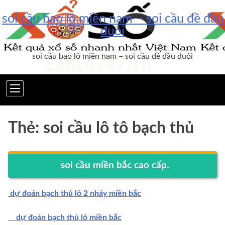
Skip
soi cầu bao lô miền nam – soi cầu đề đầu
to
đuôi
content
soi cầu bao lô miền nam – soi cầu đề đầu đuôi
Thẻ:
soi cầu lô tô bạch thủ
soi cầu miền bắc cao cấp.
dự đoán bạch thủ lô 2 nháy miền bắc
dự đoán bạch thủ lô miền bắc