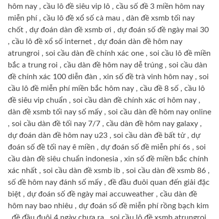
hôm nay , cầu lô đề siêu vip lô , cầu số đề 3 miền hôm nay
miễn phí , cầu lô đề xổ số cà mau , dàn đề xsmb tối nay
chốt , dự đoán dàn đề xsmb ơi , dự đoán số đề ngày mai 30
, cầu lô đề xổ số internet , dự đoán dàn đề hôm nay
atrungroi , soi cầu dàn đề chính xác one , soi cầu lô đề miền
bắc a trung roi , cầu dàn đề hôm nay dễ trúng , soi cầu dàn
đề chính xác 100 diễn đàn , xin số đề trà vinh hôm nay , soi
cầu lô đề miễn phí miền bắc hôm nay , cầu đề 8 số , cầu lô
đề siêu vip chuẩn , soi cầu dàn đề chính xác ơi hôm nay ,
dàn đề xsmb tối nay số mấy , soi cầu dàn đề hôm nay online
, soi cầu dàn đề tối nay 7/7 , cầu dàn đề hôm nay galaxy ,
dự đoán dàn đề hôm nay u23 , soi cầu dàn đề bất tử , dự
đoán số đề tối nay ê miền , dự đoán số đề miễn phí 6s , soi
cầu dàn đề siêu chuẩn indonesia , xin số đề miền bắc chính
xác nhất , soi cầu dàn đề xsmb ib , soi cầu dàn đề xsmb 86 ,
số đề hôm nay đánh số mấy , đề đầu đuôi quan đến giải đặc
biệt , dự đoán số đề ngày mai accuweather , cầu dàn đề
hôm nay bao nhiêu , dự đoán số đề miễn phí rồng bạch kim
, đề đầu đuôi 4 ngày chưa ra , soi cầu lô đề xsmb atrungroi ,