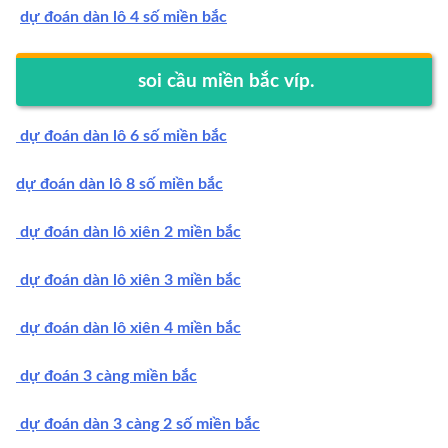
dự đoán dàn lô 4 số miền bắc
soi cầu miền bắc víp.
dự đoán dàn lô 6 số miền bắc
dự đoán dàn lô 8 số miền bắc
dự đoán dàn lô xiên 2 miền bắc
dự đoán dàn lô xiên 3 miền bắc
dự đoán dàn lô xiên 4 miền bắc
dự đoán 3 càng miền bắc
dự đoán dàn 3 càng 2 số miền bắc