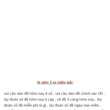
lô xiên 2 xs miền bắc
soi cầu dàn đề hôm nay 6 số , soi cầu dàn đề chính xác 00 ,
dự đoán số đề hôm nay ă cặp , số đề 3 càng hôm nay , dự
đoán số đề miễn phí là gì , dự đoán số đề ngày mai miền ,