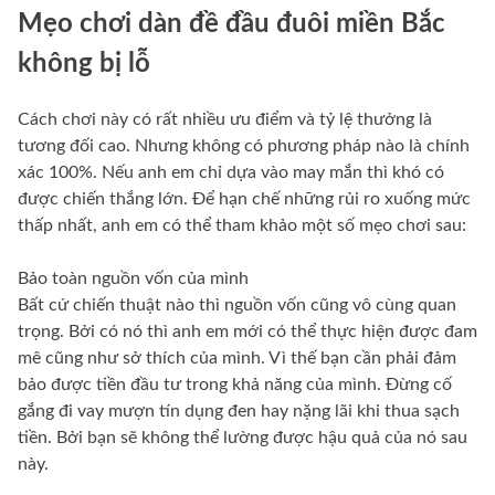
Mẹo chơi dàn đề đầu đuôi miền Bắc
không bị lỗ
Cách chơi này có rất nhiều ưu điểm và tỷ lệ thưởng là
tương đối cao. Nhưng không có phương pháp nào là chính
xác 100%. Nếu anh em chỉ dựa vào may mắn thì khó có
được chiến thắng lớn. Để hạn chế những rủi ro xuống mức
thấp nhất, anh em có thể tham khảo một số mẹo chơi sau:
Bảo toàn nguồn vốn của mình
Bất cứ chiến thuật nào thì nguồn vốn cũng vô cùng quan
trọng. Bởi có nó thì anh em mới có thể thực hiện được đam
mê cũng như sở thích của mình. Vì thế bạn cần phải đảm
bảo được tiền đầu tư trong khả năng của mình. Đừng cố
gắng đi vay mượn tín dụng đen hay nặng lãi khi thua sạch
tiền. Bởi bạn sẽ không thể lường được hậu quả của nó sau
này.