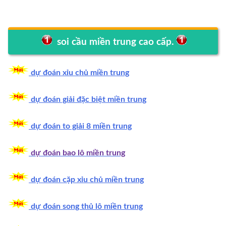
soi cầu miền trung cao cấp.
dự đoán xỉu chủ miền trung
dự đoán giải đặc biệt miền trung
dự đoán to giải 8 miền trung
dự đoán bao lô miền trung
dự đoán cặp xỉu chủ miền trung
dự đoán song thủ lô miền trung