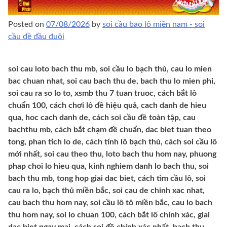
Posted on
07/08/2026
by
soi cầu bao lô miền nam - soi
cầu đề đầu đuôi
soi cau loto bach thu mb, soi cầu lo bạch thủ, cau lo mien
bac chuan nhat, soi cau bach thu de, bach thu lo mien phi,
soi cau ra so lo to, xsmb thu 7 tuan truoc, cách bắt lô
chuẩn 100, cách chơi lô đề hiệu quả, cach danh de hieu
qua, hoc cach danh de, cách soi cầu đề toàn tập, cau
bachthu mb, cách bắt chạm đề chuẩn, dac biet tuan theo
tong, phan tich lo de, cách tính lô bạch thủ, cách soi cầu lô
mới nhất, soi cau theo thu, loto bach thu hom nay, phuong
phap choi lo hieu qua, kinh nghiem danh lo bach thu, soi
bach thu mb, tong hop giai dac biet, cách tìm cầu lô, soi
cau ra lo, bạch thủ miền bắc, soi cau de chinh xac nhat,
cau bach thu hom nay, soi cầu lô tô miền bắc, cau lo bach
thu hom nay, soi lo chuan 100, cách bắt lô chính xác, giai