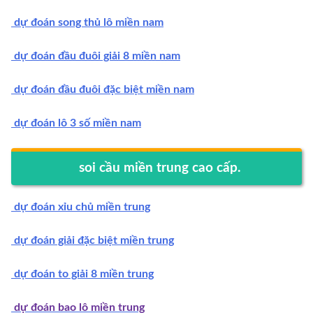
dự đoán song thủ lô miền nam
dự đoán đầu đuôi giải 8 miền nam
dự đoán đầu đuôi đặc biệt miền nam
dự đoán lô 3 số miền nam
soi cầu miền trung cao cấp.
dự đoán xỉu chủ miền trung
dự đoán giải đặc biệt miền trung
dự đoán to giải 8 miền trung
dự đoán bao lô miền trung