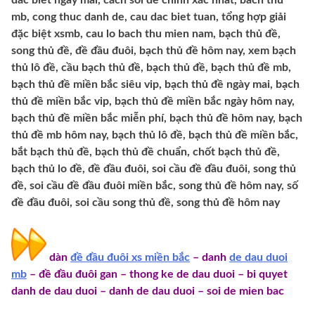
dac biet ngay mai, cách soi đề chính xác nhất, bach thu
mb, cong thuc danh de, cau dac biet tuan, tổng hợp giải
đặc biệt xsmb, cau lo bach thu mien nam, bạch thủ đề,
song thủ đề, đề đầu đuôi, bạch thủ đề hôm nay, xem bạch
thủ lô đề, cầu bạch thủ đề, bạch thủ đề, bạch thủ đề mb,
bạch thủ đề miền bắc siêu vip, bạch thủ đề ngày mai, bạch
thủ đề miền bắc vip, bạch thủ đề miền bắc ngày hôm nay,
bạch thủ đề miền bắc miễn phí, bạch thủ đề hôm nay, bạch
thủ đề mb hôm nay, bạch thủ lô đề, bạch thủ đề miền bắc,
bắt bạch thủ đề, bạch thủ đề chuẩn, chốt bạch thủ đề,
bạch thủ lo đề, đề đầu đuôi, soi cầu đề đầu đuôi, song thủ
đề, soi cầu đề đầu đuôi miền bắc, song thủ đề hôm nay, số
đề đầu đuôi, soi cầu song thủ đề, song thủ đề hôm nay
dàn
đề đầu đuôi xs miền bắc
– danh
de dau duoi
mb
– đề đầu đuôi gan – thong ke de dau duoi – bi quyet
danh de dau duoi – danh de dau duoi – soi de mien bac