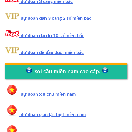
dự đoán 3 càng miền bắc
dự đoán dàn 3 càng 2 số miền bắc
dự đoán dàn lô 10 số miền bắc
dự đoán đề đầu đuôi miền bắc
soi cầu miền nam cao cấp.
dự đoán xỉu chủ miền nam
dự đoán giải đặc biệt miền nam