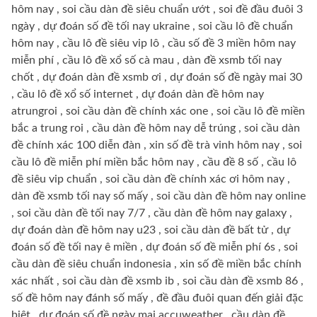
hôm nay , soi cầu dàn đề siêu chuẩn ướt , soi đề đầu đuôi 3
ngày , dự đoán số đề tối nay ukraine , soi cầu lô đề chuẩn
hôm nay , cầu lô đề siêu vip lô , cầu số đề 3 miền hôm nay
miễn phí , cầu lô đề xổ số cà mau , dàn đề xsmb tối nay
chốt , dự đoán dàn đề xsmb ơi , dự đoán số đề ngày mai 30
, cầu lô đề xổ số internet , dự đoán dàn đề hôm nay
atrungroi , soi cầu dàn đề chính xác one , soi cầu lô đề miền
bắc a trung roi , cầu dàn đề hôm nay dễ trúng , soi cầu dàn
đề chính xác 100 diễn đàn , xin số đề trà vinh hôm nay , soi
cầu lô đề miễn phí miền bắc hôm nay , cầu đề 8 số , cầu lô
đề siêu vip chuẩn , soi cầu dàn đề chính xác ơi hôm nay ,
dàn đề xsmb tối nay số mấy , soi cầu dàn đề hôm nay online
, soi cầu dàn đề tối nay 7/7 , cầu dàn đề hôm nay galaxy ,
dự đoán dàn đề hôm nay u23 , soi cầu dàn đề bất tử , dự
đoán số đề tối nay ê miền , dự đoán số đề miễn phí 6s , soi
cầu dàn đề siêu chuẩn indonesia , xin số đề miền bắc chính
xác nhất , soi cầu dàn đề xsmb ib , soi cầu dàn đề xsmb 86 ,
số đề hôm nay đánh số mấy , đề đầu đuôi quan đến giải đặc
biệt , dự đoán số đề ngày mai accuweather , cầu dàn đề