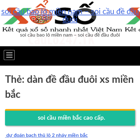
Skip
soi cầu bao lô miền nam – soi cầu đề đầu
to
đuôi
content
soi cầu bao lô miền nam – soi cầu đề đầu đuôi
Thẻ:
dàn đề đầu đuôi xs miền
bắc
soi cầu miền bắc cao cấp.
dự đoán bạch thủ lô 2 nháy miền bắc