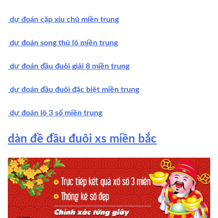
dự đoán cặp xỉu chủ miền trung
dự đoán song thủ lô miền trung
dự đoán đầu đuôi giải 8 miền trung
dự đoán đầu đuôi đặc biệt miền trung
dự đoán lô 3 số miền trung
dàn đề đầu đuôi xs miền bắc