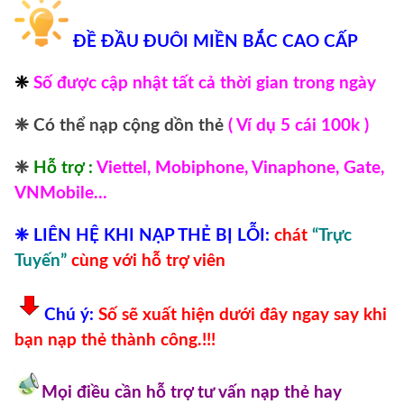
ĐỀ ĐẦU ĐUÔI MIỀN BẮC CAO CẤP
❈
Số được cập nhật tất cả thời gian trong ngày
❈
Có thể nạp cộng dồn thẻ
( Ví dụ 5 cái 100k )
❈
Hỗ trợ :
Viettel, Mobiphone, Vinaphone, Gate,
VNMobile…
❈ LIÊN HỆ KHI NẠP THẺ BỊ LỖI:
chát
“Trực
Tuyến”
cùng với hỗ trợ viên
Chú ý:
Số sẽ xuất hiện dưới đây ngay say khi
bạn nạp thẻ thành công
.!!!
Mọi điều cần hỗ trợ tư vấn nạp thẻ hay