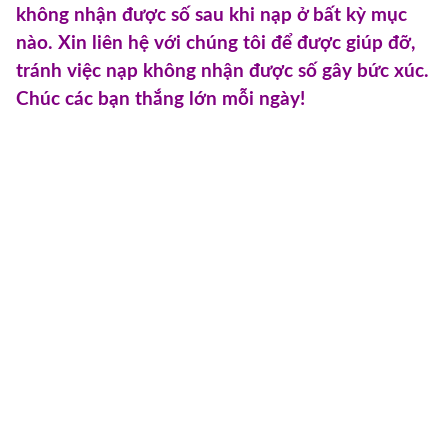
không nhận được số sau khi nạp ở bất kỳ mục
nào. Xin liên hệ với chúng tôi để được giúp đỡ,
tránh việc nạp không nhận được số gây bức xúc.
Chúc các bạn thắng lớn mỗi ngày!