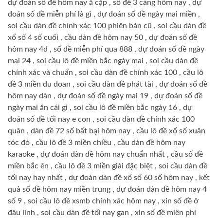
dự đoán số đề hôm nay ă cặp , số đề 3 càng hôm nay , dự
đoán số đề miễn phí là gì , dự đoán số đề ngày mai miền ,
soi cầu dàn đề chính xác 100 phiên bản cũ , soi cầu dàn đề
xổ số 4 số cuối , cầu dàn đề hôm nay 50 , dự đoán số đề
hôm nay 4d , số đề miễn phí qua 888 , dự đoán số đề ngày
mai 24 , soi cầu lô đề miền bắc ngày mai , soi cầu dàn đề
chính xác và chuẩn , soi cầu dàn đề chính xác 100 , cầu lô
đề 3 miền du doan , soi cầu dàn đề phát tài , dự đoán số đề
hôm nay dàn , dự đoán số đề ngày mai 19 , dự đoán số đề
ngày mai ăn cái gì , soi cầu lô đề miền bắc ngày 16 , dự
đoán số đề tối nay e con , soi cầu dàn đề chính xác 100
quân , dàn đề 72 số bất bại hôm nay , cầu lô đề xổ số xuân
tóc đỏ , cầu lô đề 3 miền chiều , cầu dàn đề hôm nay
karaoke , dự đoán dàn đề hôm nay chuẩn nhất , cầu số đề
miền bắc ên , cầu lô đề 3 miền giải đặc biệt , soi cầu dàn đề
tối nay hay nhất , dự đoán dàn đề xổ số 60 số hôm nay , kết
quả số đề hôm nay miền trung , dự đoán dàn đề hôm nay 4
số 9 , soi cầu lô đề xsmb chính xác hôm nay , xin số đề ở
đâu linh , soi cầu dàn đề tối nay gan , xin số đề miễn phí