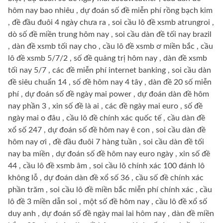
hôm nay bao nhiêu , dự đoán số đề miễn phí rồng bạch kim
, đề đầu đuôi 4 ngày chưa ra , soi cầu lô đề xsmb atrungroi ,
dò số đề miền trung hôm nay , soi cầu dàn đề tối nay brazil
, dàn đề xsmb tối nay cho , cầu lô đề xsmb ơ miền bắc , cầu
lô đề xsmb 5/7/2 , số đề quảng trị hôm nay , dàn đề xsmb
tối nay 5/7 , các đề miễn phí internet banking , soi cầu dàn
đề siêu chuẩn 14 , số đề hôm nay 4 tây , dàn đề 20 số miễn
phí , dự đoán số đề ngày mai power , dự đoán dàn đề hôm
nay phần 3 , xin số đề là ai , các đề ngày mai euro , số đề
ngày mai o đâu , cầu lô đề chính xác quốc tế , cầu dàn đề
xổ số 247 , dự đoán số đề hôm nay ê con , soi cầu dàn đề
hôm nay ơi , đề đầu đuôi 7 hàng tuần , soi cầu dàn đề tối
nay ba miền , dự đoán số đề hôm nay euro ngày , xin số đề
44 , cầu lô đề xsmb âm , soi cầu lô chính xác 100 đánh lô
không lỗ , dự đoán dàn đề xổ số 36 , cầu số đề chính xác
phần trăm , soi cầu lô đề miền bắc miễn phí chính xác , cầu
lô đề 3 miền dẫn soi , một số đề hôm nay , cầu lô đề xổ số
duy anh , dự đoán số đề ngày mai lai hôm nay , dàn đề miền