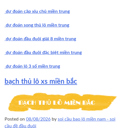
dự đoán cặp xỉu chủ miền trung
dự đoán song thủ lô miền trung
dự đoán đầu đuôi giải 8 miền trung
dự đoán đầu đuôi đặc biệt miền trung
dự đoán lô 3 số miền trung
bạch thủ lô xs miền bắc
Posted on
08/08/2026
by
soi cầu bao lô miền nam - soi
cầu đề đầu đuôi