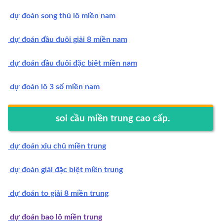
dự đoán song thủ lô miền nam
dự đoán đầu đuôi giải 8 miền nam
dự đoán đầu đuôi đặc biệt miền nam
dự đoán lô 3 số miền nam
soi cầu miền trung cao cấp.
dự đoán xỉu chủ miền trung
dự đoán giải đặc biệt miền trung
dự đoán to giải 8 miền trung
dự đoán bao lô miền trung