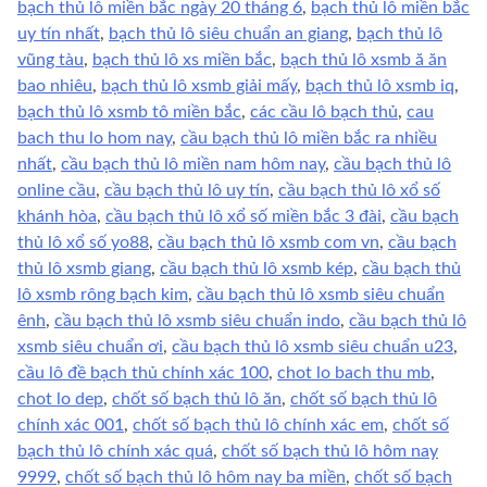
bạch thủ lô miền bắc ngày 20 tháng 6
,
bạch thủ lô miền bắc
uy tín nhất
,
bạch thủ lô siêu chuẩn an giang
,
bạch thủ lô
vũng tàu
,
bạch thủ lô xs miền bắc
,
bạch thủ lô xsmb ă ăn
bao nhiêu
,
bạch thủ lô xsmb giải mấy
,
bạch thủ lô xsmb iq
,
bạch thủ lô xsmb tô miền bắc
,
các cầu lô bạch thủ
,
cau
bach thu lo hom nay
,
cầu bạch thủ lô miền bắc ra nhiều
nhất
,
cầu bạch thủ lô miền nam hôm nay
,
cầu bạch thủ lô
online cầu
,
cầu bạch thủ lô uy tín
,
cầu bạch thủ lô xổ số
khánh hòa
,
cầu bạch thủ lô xổ số miền bắc 3 đài
,
cầu bạch
thủ lô xổ số yo88
,
cầu bạch thủ lô xsmb com vn
,
cầu bạch
thủ lô xsmb giang
,
cầu bạch thủ lô xsmb kép
,
cầu bạch thủ
lô xsmb rông bạch kim
,
cầu bạch thủ lô xsmb siêu chuẩn
ênh
,
cầu bạch thủ lô xsmb siêu chuẩn indo
,
cầu bạch thủ lô
xsmb siêu chuẩn ơi
,
cầu bạch thủ lô xsmb siêu chuẩn u23
,
cầu lô đề bạch thủ chính xác 100
,
chot lo bach thu mb
,
chot lo dep
,
chốt số bạch thủ lô ăn
,
chốt số bạch thủ lô
chính xác 001
,
chốt số bạch thủ lô chính xác em
,
chốt số
bạch thủ lô chính xác quá
,
chốt số bạch thủ lô hôm nay
9999
,
chốt số bạch thủ lô hôm nay ba miền
,
chốt số bạch