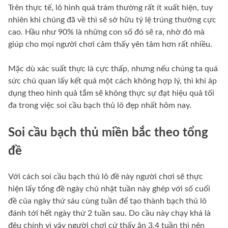
Trên thực tế, lô hình quả trám thường rất ít xuất hiện, tuy
nhiên khi chúng đã về thì sẽ sở hữu tỷ lệ trúng thưởng cực
cao. Hầu như 90% là những con số đó sẽ ra, nhờ đó mà
giúp cho mọi người chơi cảm thấy yên tâm hơn rất nhiều.
Mặc dù xác suất thực là cực thấp, nhưng nếu chúng ta quá
sức chủ quan lấy kết quả một cách không hợp lý, thì khi áp
dụng theo hình quả tắm sẽ không thực sự đạt hiệu quả tối
đa trong việc soi cầu bạch thủ lô đẹp nhất hôm nay.
Soi cầu bạch thủ miền bắc theo tổng
đề
Với cách soi cầu bạch thủ lô đề này người chơi sẽ thực
hiện lấy tổng đề ngày chủ nhật tuần này ghép với số cuối
đề của ngày thứ sáu cùng tuần để tạo thành bạch thủ lô
đánh tới hết ngày thứ 2 tuần sau. Do cầu này chạy khá là
đêu chính vì vậy người chơi cứ thấy ăn 3,4 tuần thì nên