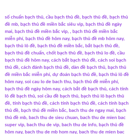
số chuẩn bạch thủ, cầu bạch thủ đề, bạch thủ đề, bạch thủ
đề mb, bạch thủ đề miền bắc siêu vip, bạch thủ đề ngày
mai, bạch thủ đề miền bắc vip, , bạch thủ đề miền bắc
miễn phí, bạch thủ đề hôm nay, bạch thủ đề mb hôm nay,
bạch thủ lô đề, bạch thủ đề miền bắc, bắt bạch thủ đề,
bạch thủ đề chuẩn, chốt bạch thủ đề, bạch thủ lo đề, cầu
bạch thủ đề hôm nay, cách bắt bạch thủ đề, cách soi bạch
thủ đề, cách đánh bạch thủ đề, dàn đề bạch thủ, bạch thủ
đề miền bắc miễn phí, dự đoán bạch thủ đề, bạch thủ lô đề
hôm nay, soi cau lo de bach thu, bạch thủ đề miễn phí,
bạch thủ đề ngày hôm nay, cách bắt đề bạch thủ, cách tính
lô đề bạch thủ, soi cầu đề bạch thủ, bạch thủ lô bạch thủ
đề, tính bạch thủ đề, cách tính bạch thủ đề, cách tính bạch
thủ đề, bạch thủ đề miền bắc, bach thu de ngay mai, bạch
thủ đề mb, bach thu de sieu chuan, bach thu de mien bac
super vip, bach thu de vip, bach thu de info, bạch thủ đề
hôm nay, bach thu de mb hom nay, bach thu de mien bac