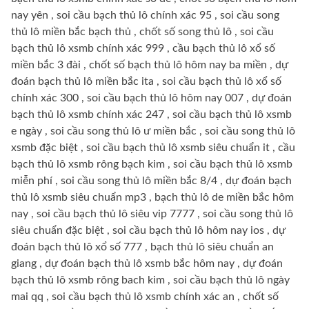
nay yên , soi cầu bạch thủ lô chính xác 95 , soi cầu song
thủ lô miền bắc bạch thủ , chốt số song thủ lô , soi cầu
bạch thủ lô xsmb chính xác 999 , cầu bạch thủ lô xổ số
miền bắc 3 đài , chốt số bạch thủ lô hôm nay ba miền , dự
đoán bạch thủ lô miền bắc ita , soi cầu bạch thủ lô xổ số
chính xác 300 , soi cầu bạch thủ lô hôm nay 007 , dự đoán
bạch thủ lô xsmb chính xác 247 , soi cầu bạch thủ lô xsmb
e ngày , soi cầu song thủ lô ư miền bắc , soi cầu song thủ lô
xsmb đặc biệt , soi cầu bạch thủ lô xsmb siêu chuẩn it , cầu
bạch thủ lô xsmb rông bạch kim , soi cầu bạch thủ lô xsmb
miễn phí , soi cầu song thủ lô miền bắc 8/4 , dự đoán bạch
thủ lô xsmb siêu chuẩn mp3 , bạch thủ lô de miền bắc hôm
nay , soi cầu bạch thủ lô siêu vip 7777 , soi cầu song thủ lô
siêu chuẩn đặc biệt , soi cầu bạch thủ lô hôm nay ios , dự
đoán bạch thủ lô xổ số 777 , bạch thủ lô siêu chuẩn an
giang , dự đoán bạch thủ lô xsmb bắc hôm nay , dự đoán
bạch thủ lô xsmb rông bach kim , soi cầu bạch thủ lô ngày
mai qq , soi cầu bạch thủ lô xsmb chính xác an , chốt số