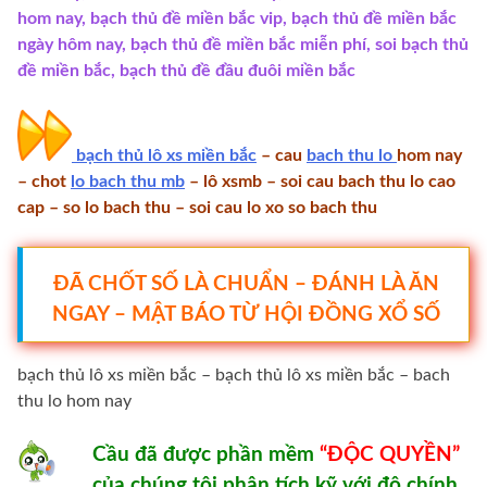
hom nay, bạch thủ đề miền bắc vip, bạch thủ đề miền bắc
ngày hôm nay, bạch thủ đề miền bắc miễn phí, soi bạch thủ
đề miền bắc, bạch thủ đề đầu đuôi miền bắc
bạch thủ lô xs miền bắc
– cau
bach thu lo
hom nay
– chot
lo bach thu mb
– lô xsmb – soi cau bach thu lo cao
cap – so lo bach thu – soi cau lo xo so bach thu
ĐÃ CHỐT SỐ LÀ CHUẨN – ĐÁNH LÀ ĂN
NGAY – MẬT BÁO TỪ HỘI ĐỒNG XỔ SỐ
bạch thủ lô xs miền bắc – bạch thủ lô xs miền bắc – bach
thu lo hom nay
Cầu đã được phần mềm
“ĐỘC QUYỀN”
của chúng tôi phân tích kỹ với độ chính