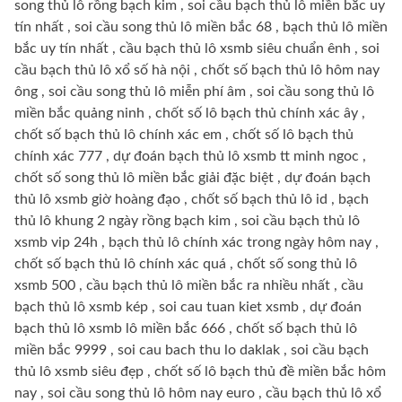
song thủ lô rồng bạch kim , soi cầu bạch thủ lô miền bắc uy
tín nhất , soi cầu song thủ lô miền bắc 68 , bạch thủ lô miền
bắc uy tín nhất , cầu bạch thủ lô xsmb siêu chuẩn ênh , soi
cầu bạch thủ lô xổ số hà nội , chốt số bạch thủ lô hôm nay
ông , soi cầu song thủ lô miễn phí âm , soi cầu song thủ lô
miền bắc quảng ninh , chốt số lô bạch thủ chính xác ây ,
chốt số bạch thủ lô chính xác em , chốt số lô bạch thủ
chính xác 777 , dự đoán bạch thủ lô xsmb tt minh ngoc ,
chốt số song thủ lô miền bắc giải đặc biệt , dự đoán bạch
thủ lô xsmb giờ hoàng đạo , chốt số bạch thủ lô id , bạch
thủ lô khung 2 ngày rồng bạch kim , soi cầu bạch thủ lô
xsmb vip 24h , bạch thủ lô chính xác trong ngày hôm nay ,
chốt số bạch thủ lô chính xác quá , chốt số song thủ lô
xsmb 500 , cầu bạch thủ lô miền bắc ra nhiều nhất , cầu
bạch thủ lô xsmb kép , soi cau tuan kiet xsmb , dự đoán
bạch thủ lô xsmb lô miền bắc 666 , chốt số bạch thủ lô
miền bắc 9999 , soi cau bach thu lo daklak , soi cầu bạch
thủ lô xsmb siêu đẹp , chốt số lô bạch thủ đề miền bắc hôm
nay , soi cầu song thủ lô hôm nay euro , cầu bạch thủ lô xổ