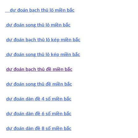
dự đoán bạch thủ lô miền bắc
dự đoán song thủ lô miền bắc
dự đoán bạch thủ lô kép miền bắc
dự đoán song thủ lô kép miền bắc
dự đoán bạch thủ đề miền bắc
dự đoán song thủ đề miền bắc
dự đoán dàn đề 4 số miền bắc
dự đoán dàn đề 6 số miền bắc
dự đoán dàn đề 8 số miền bắc