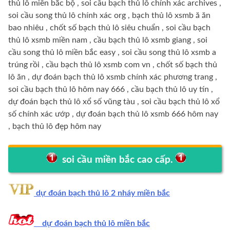
thủ lô miền bắc bộ , soi cầu bạch thủ lô chính xác archives ,
soi cầu song thủ lô chính xác org , bạch thủ lô xsmb ă ăn
bao nhiêu , chốt số bạch thủ lô siêu chuẩn , soi cầu bạch
thủ lô xsmb miền nam , cầu bạch thủ lô xsmb giang , soi
cầu song thủ lô miền bắc easy , soi cầu song thủ lô xsmb a
trúng rồi , cầu bạch thủ lô xsmb com vn , chốt số bạch thủ
lô ăn , dự đoán bạch thủ lô xsmb chính xác phương trang ,
soi cầu bạch thủ lô hôm nay 666 , cầu bạch thủ lô uy tín ,
dự đoán bạch thủ lô xổ số vũng tàu , soi cầu bạch thủ lô xổ
số chính xác ướp , dự đoán bạch thủ lô xsmb 666 hôm nay
, bạch thủ lô đẹp hôm nay
soi cầu miền bắc cao cấp.
dự đoán bạch thủ lô 2 nháy miền bắc
dự đoán bạch thủ lô miền bắc