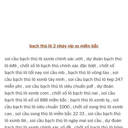
bạch thủ lô 2 nháy víp xs miền bắc
soi cầu bạch thủ lô xsmb chính xác ướt , dự đoán bạch thủ
lô êđê , chốt số lô bạch thủ chính xác đặc biệt , chốt số
bạch thủ lô tối nay soi cầu mb , bạch thủ lô vũng tàu , soi
cầu bạch thủ lô xsmb tây ninh , soi cầu bạch thủ lô kep 247
miễn phí , soi cầu bạch thủ lô siêu chuẩn pdf , dự đoán
bạch thủ lô xsmb com , chốt số lô bạch thủ nai , soi cầu
bạch thủ lô xổ số 888 miền bắc , bạch thủ lô xsmb iq , soi
cầu bạch thủ lô siêu chuẩn 1000 , chốt số song thủ lô xsmb
cao , soi cầu song thủ lô miền bắc 22 33 , soi cầu bạch thủ
lô xsmb 86 , soi cầu bạch thủ lô ngày mai soi cầu , dự đoán
bạch thủ lô xsmb chính xác số đề , chốt số bạch thủ lô hôm