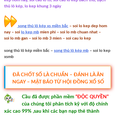
thủ lô kép, lo kep khung 3 ngày
song thủ lô kép xs miền bắc
– soi lo kep dep hom
nay – soi
lo kep mb
mien phi – soi lo mb chuan nhat –
soi lo mb gan – soi lo mb 3 mien – soi cau lo kep
song thủ lô kép miền bắc –
song thủ lô kép mb
– soi lo kep
xsmb
ĐÃ CHỐT SỐ LÀ CHUẨN – ĐÁNH LÀ ĂN
NGAY – MẬT BÁO TỪ HỘI ĐỒNG XỔ SỐ
Cầu đã được phần mềm
“ĐỘC QUYỀN”
của chúng tôi phân tích kỹ với độ chính
xác cao 99% ,sau khi các bạn nạp thẻ thành