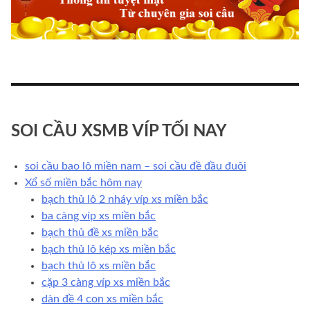
SOI CẦU XSMB VÍP TỐI NAY
soi cầu bao lô miền nam – soi cầu đề đầu đuôi
Xổ số miền bắc hôm nay
bạch thủ lô 2 nháy víp xs miền bắc
ba càng víp xs miền bắc
bạch thủ đề xs miền bắc
bạch thủ lô kép xs miền bắc
bạch thủ lô xs miền bắc
cặp 3 càng víp xs miền bắc
dàn đề 4 con xs miền bắc