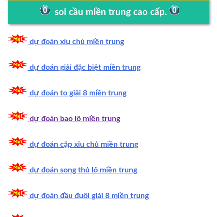
soi cầu miền trung cao cấp.
dự đoán xỉu chủ miền trung
dự đoán giải đặc biệt miền trung
dự đoán to giải 8 miền trung
dự đoán bao lô miền trung
dự đoán cặp xỉu chủ miền trung
dự đoán song thủ lô miền trung
dự đoán đầu đuôi giải 8 miền trung