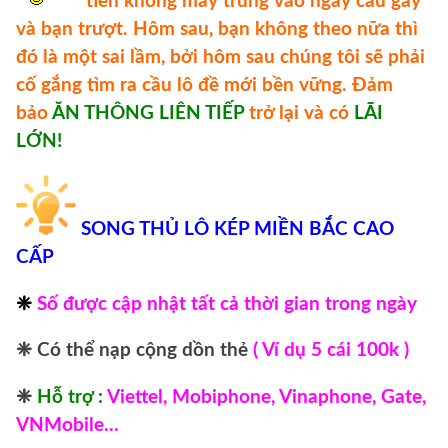
tiên không may trùng vào ngày cầu gãy
và bạn trượt. Hôm sau, bạn không theo nữa thì
đó là một sai lầm, bởi hôm sau chúng tôi sẽ phải
cố gắng tìm ra cầu lô đề mới bền vững. Đảm
bảo
ĂN THÔNG LIÊN TIẾP
trở lại và có
LÃI
LỚN
!
SONG THỦ LÔ KÉP MIỀN BẮC CAO
CẤP
❈
Số được cập nhật tất cả thời gian trong ngày
❈
Có thể nạp cộng dồn thẻ
( Ví dụ 5 cái 100k )
❈
Hỗ trợ :
Viettel, Mobiphone, Vinaphone, Gate,
VNMobile…