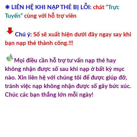
❈ LIÊN HỆ KHI NẠP THẺ BỊ LỖI:
chát
“Trực
Tuyến”
cùng với hỗ trợ viên
Chú ý:
Số sẽ xuất hiện dưới đây ngay say khi
bạn nạp thẻ thành công
.!!!
Mọi điều cần hỗ trợ tư vấn nạp thẻ hay
không nhận được số sau khi nạp ở bất kỳ mục
nào. Xin liên hệ với chúng tôi để được giúp đỡ,
tránh việc nạp không nhận được số gây bức xúc.
Chúc các bạn thắng lớn mỗi ngày!