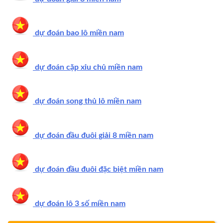
dự đoán bao lô miền nam
dự đoán cặp xỉu chủ miền nam
dự đoán song thủ lô miền nam
dự đoán đầu đuôi giải 8 miền nam
dự đoán đầu đuôi đặc biệt miền nam
dự đoán lô 3 số miền nam