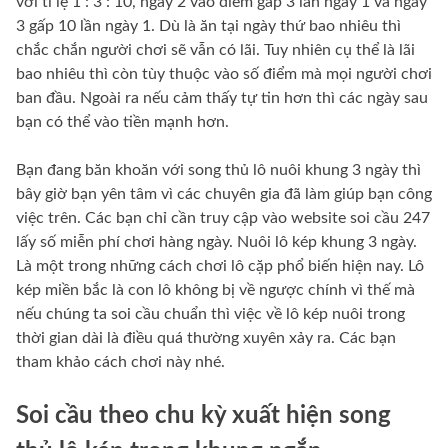
với tỉ lệ 1 : 3 : 10, ngày 2 vào điểm gấp 3 lần ngày 1 và ngày
3 gấp 10 lần ngày 1. Dù là ăn tại ngày thứ bao nhiêu thì
chắc chắn người chơi sẽ vẫn có lãi. Tuy nhiên cụ thể là lãi
bao nhiêu thì còn tùy thuộc vào số điểm mà mọi người chơi
ban đầu. Ngoài ra nếu cảm thấy tự tin hơn thì các ngày sau
bạn có thể vào tiền mạnh hơn.
Bạn đang băn khoăn với song thủ lô nuôi khung 3 ngày thì
bây giờ bạn yên tâm vì các chuyên gia đã làm giúp bạn công
việc trên. Các bạn chỉ cần truy cập vào website soi cầu 247
lấy số miễn phí chơi hàng ngày. Nuôi lô kép khung 3 ngày.
Là một trong những cách chơi lô cặp phổ biến hiện nay. Lô
kép miền bắc là con lô không bị về ngược chính vì thế mà
nếu chúng ta soi cầu chuẩn thì việc về lô kép nuôi trong
thời gian dài là điều quá thường xuyên xảy ra. Các bạn
tham khảo cách chơi này nhé.
Soi cầu theo chu kỳ xuất hiện song