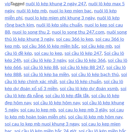
vip
Tagged
nuôi lô kép khung 2 ngày 247
,
nuôi lô kép max 5
ngày
,
nuôi lô kép mb
,
nuoi lo kep mien bac
,
nuôi lô kép
miễn phí
,
nuoi lo kép mien phi khung 3 ngày
,
nuôi lô kép
rồng bạch kim
,
nuôi lô kép siêu chuẩn
,
nuoi lo kep soi cau
88
,
nuoi lo song thu 2
,
nuoi lo song thu 247.com
,
nuôi song
thủ lô kép khung 3 ngày
,
soi cau 366 lo kep
,
soi cau 366 lo
kep mb
,
soi cầu 366 lô kép miền bắc
,
soi cầu kép mb
,
soi
cầu lô đề kép
,
soi cau lo kep
,
soi cầu lô kép 247
,
Soi cầu lô
kép 24h
,
soi cầu lô kép 3 ngày
,
soi cầu lô kép 366
,
soi cầu lô
kép 666
,
soi cầu lô kép 88
,
soi cầu lô kép 88 247
,
soi cầu lô
kép 888
,
soi cầu lô kép ba miền
,
soi cầu lô kép bạch thủ
,
soi
cầu lô kép chính xác nhất
,
soi cầu lô kép chuẩn
,
soi cầu lô
kép dự đoán xổ số 3 miền
,
soi cầu lô kép dự đoán xsmb
,
soi
cầu lô kép đà nẵng
,
soi cầu lô kép đắk lắk
,
soi cầu lô kép
đẹp hôm nay
,
soi cầu lô kép hôm nay
,
soi cầu lô kép khung
5 ngày
,
soi cau lo kep mb
,
soi cau lo kep mb 3 giây
,
soi cau
lo kép mb hoàn toàn miễn phí
,
soi cầu lô kép mb hôm nay
,
soi cau lo kep mb nuoi khung 3 ngay
,
soi cau lo kep mien
bac
,
soi cầu lô kép miền bắc 24 giờ
,
soi cầu lô kép miền bắc