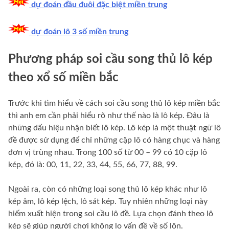
dự đoán đầu đuôi đặc biệt miền trung
dự đoán lô 3 số miền trung
Phương pháp soi cầu song thủ lô kép
theo xổ số miền bắc
Trước khi tìm hiểu về cách soi cầu song thủ lô kép miền bắc
thì anh em cần phải hiểu rõ như thế nào là lô kép. Đâu là
những dấu hiệu nhận biết lô kép. Lô kép là một thuật ngữ lô
đề được sử dụng để chỉ những cặp lô có hàng chục và hàng
đơn vị trùng nhau. Trong 100 số từ 00 – 99 có 10 cặp lô
kép, đó là: 00, 11, 22, 33, 44, 55, 66, 77, 88, 99.
Ngoài ra, còn có những loại song thủ lô kép khác như lô
kép âm, lô kép lệch, lô sát kép. Tuy nhiên những loại này
hiếm xuất hiện trong soi cầu lô đề. Lựa chọn đánh theo lô
kép sẽ giúp người chơi không lo vấn đề về số lộn.