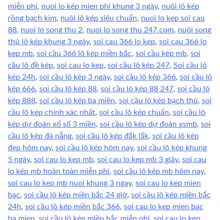
miễn phí
,
nuoi lo kép mien phi khung 3 ngày
,
nuôi lô kép
rồng bạch kim
,
nuôi lô kép siêu chuẩn
,
nuoi lo kep soi cau
88
,
nuoi lo song thu 2
,
nuoi lo song thu 247.com
,
nuôi song
thủ lô kép khung 3 ngày
,
soi cau 366 lo kep
,
soi cau 366 lo
kep mb
,
soi cầu 366 lô kép miền bắc
,
soi cầu kép mb
,
soi
cầu lô đề kép
,
soi cau lo kep
,
soi cầu lô kép 247
,
Soi cầu lô
kép 24h
,
soi cầu lô kép 3 ngày
,
soi cầu lô kép 366
,
soi cầu lô
kép 666
,
soi cầu lô kép 88
,
soi cầu lô kép 88 247
,
soi cầu lô
kép 888
,
soi cầu lô kép ba miền
,
soi cầu lô kép bạch thủ
,
soi
cầu lô kép chính xác nhất
,
soi cầu lô kép chuẩn
,
soi cầu lô
kép dự đoán xổ số 3 miền
,
soi cầu lô kép dự đoán xsmb
,
soi
cầu lô kép đà nẵng
,
soi cầu lô kép đắk lắk
,
soi cầu lô kép
đẹp hôm nay
,
soi cầu lô kép hôm nay
,
soi cầu lô kép khung
5 ngày
,
soi cau lo kep mb
,
soi cau lo kep mb 3 giây
,
soi cau
lo kép mb hoàn toàn miễn phí
,
soi cầu lô kép mb hôm nay
,
soi cau lo kep mb nuoi khung 3 ngay
,
soi cau lo kep mien
bac
,
soi cầu lô kép miền bắc 24 giờ
,
soi cầu lô kép miền bắc
24h
,
soi cầu lô kép miền bắc 366
,
soi cau lo kep mien bac
ba mien
,
soi cầu lô kép miền bắc miễn phí
,
soi cau lo kep