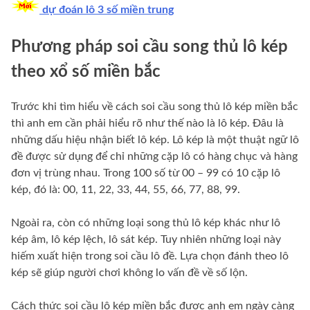
dự đoán lô 3 số miền trung
Phương pháp soi cầu song thủ lô kép
theo xổ số miền bắc
Trước khi tìm hiểu về cách soi cầu song thủ lô kép miền bắc
thì anh em cần phải hiểu rõ như thế nào là lô kép. Đâu là
những dấu hiệu nhận biết lô kép. Lô kép là một thuật ngữ lô
đề được sử dụng để chỉ những cặp lô có hàng chục và hàng
đơn vị trùng nhau. Trong 100 số từ 00 – 99 có 10 cặp lô
kép, đó là: 00, 11, 22, 33, 44, 55, 66, 77, 88, 99.
Ngoài ra, còn có những loại song thủ lô kép khác như lô
kép âm, lô kép lệch, lô sát kép. Tuy nhiên những loại này
hiếm xuất hiện trong soi cầu lô đề. Lựa chọn đánh theo lô
kép sẽ giúp người chơi không lo vấn đề về số lộn.
Cách thức soi cầu lô kép miền bắc được anh em ngày càng