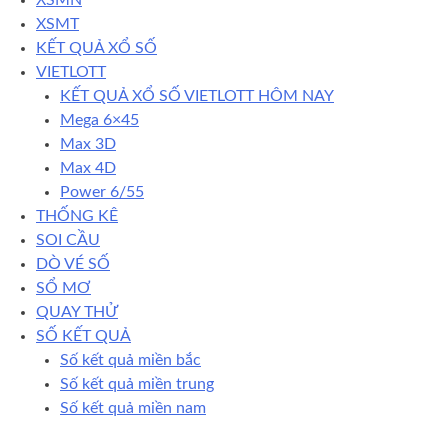
XSMN
XSMT
KẾT QUẢ XỔ SỐ
VIETLOTT
KẾT QUẢ XỔ SỐ VIETLOTT HÔM NAY
Mega 6×45
Max 3D
Max 4D
Power 6/55
THỐNG KÊ
SOI CẦU
DÒ VÉ SỐ
SỔ MƠ
QUAY THỬ
SỐ KẾT QUẢ
Số kết quả miền bắc
Số kết quả miền trung
Số kết quả miền nam