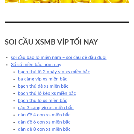
SOI CẦU XSMB VÍP TỐI NAY
soi cầu bao lô miền nam – soi cầu đề đầu đuôi
Xổ số miền bắc hôm nay
bạch thủ lô 2 nháy víp xs miền bắc
ba càng víp xs miền bắc
bạch thủ đề xs miền bắc
bạch thủ lô kép xs miền bắc
bạch thủ lô xs miền bắc
cặp 3 càng víp xs miền bắc
dàn đề 4 con xs miền bắc
dàn đề 6 con xs miền bắc
dàn đề 8 con xs miền bắc