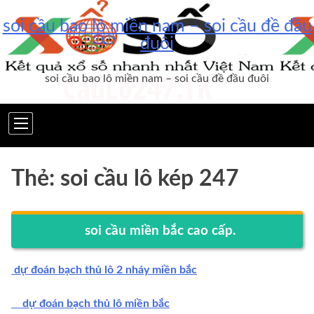
Skip
soi cầu bao lô miền nam – soi cầu đề đầu
to
đuôi
content
soi cầu bao lô miền nam – soi cầu đề đầu đuôi
Thẻ:
soi cầu lô kép 247
soi cầu miền bắc cao cấp.
dự đoán bạch thủ lô 2 nháy miền bắc
dự đoán bạch thủ lô miền bắc