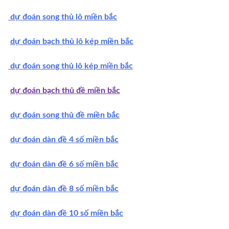
dự đoán song thủ lô miền bắc
dự đoán bạch thủ lô kép miền bắc
dự đoán song thủ lô kép miền bắc
dự đoán bạch thủ đề miền bắc
dự đoán song thủ đề miền bắc
dự đoán dàn đề 4 số miền bắc
dự đoán dàn đề 6 số miền bắc
dự đoán dàn đề 8 số miền bắc
dự đoán dàn đề 10 số miền bắc