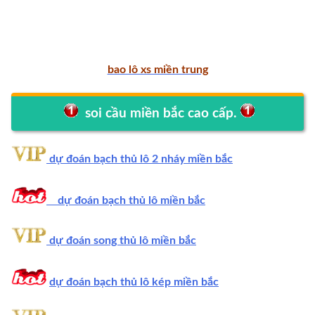
bao lô xs miền trung
soi cầu miền bắc cao cấp.
dự đoán bạch thủ lô 2 nháy miền bắc
dự đoán bạch thủ lô miền bắc
dự đoán song thủ lô miền bắc
dự đoán bạch thủ lô kép miền bắc