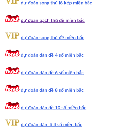
dự đoán song thủ lô kép miền bắc
dự đoán bạch thủ đề miền bắc
dự đoán song thủ đề miền bắc
dự đoán dàn đề 4 số miền bắc
dự đoán dàn đề 6 số miền bắc
dự đoán dàn đề 8 số miền bắc
dự đoán dàn đề 10 số miền bắc
dự đoán dàn lô 4 số miền bắc