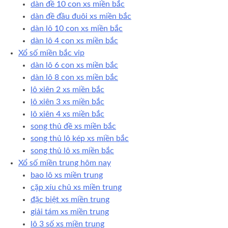
dàn đề 10 con xs miền bắc
dàn đề đầu đuôi xs miền bắc
dàn lô 10 con xs miền bắc
dàn lô 4 con xs miền bắc
Xổ số miền bắc vip
dàn lô 6 con xs miền bắc
dàn lô 8 con xs miền bắc
lô xiên 2 xs miền bắc
lô xiên 3 xs miền bắc
lô xiên 4 xs miền bắc
song thủ đề xs miền bắc
song thủ lô kép xs miền bắc
song thủ lô xs miền bắc
Xổ số miền trung hôm nay
bao lô xs miền trung
cặp xíu chủ xs miền trung
đặc biệt xs miền trung
giải tám xs miền trung
lô 3 số xs miền trung