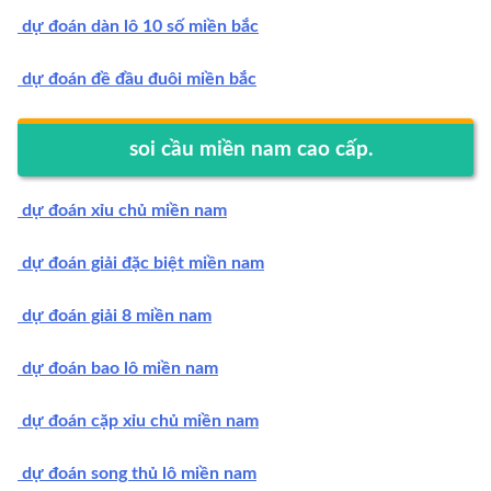
dự đoán dàn lô 10 số miền bắc
dự đoán đề đầu đuôi miền bắc
soi cầu miền nam cao cấp.
dự đoán xỉu chủ miền nam
dự đoán giải đặc biệt miền nam
dự đoán giải 8 miền nam
dự đoán bao lô miền nam
dự đoán cặp xỉu chủ miền nam
dự đoán song thủ lô miền nam