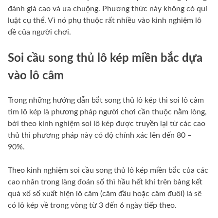
đánh giá cao và ưa chuộng. Phương thức này không có qui
luật cụ thể. Vì nó phụ thuộc rất nhiều vào kinh nghiệm lô
đề của người chơi.
Soi cầu song thủ lô kép miền bắc dựa
vào lô câm
Trong những hướng dẫn bắt song thủ lô kép thì soi lô câm
tìm lô kép là phương pháp người chơi cần thuộc nằm lòng,
bởi theo kinh nghiệm soi lô kép được truyền lại từ các cao
thủ thì phương pháp này có độ chính xác lên đến 80 –
90%.
Theo kinh nghiệm soi cầu song thủ lô kép miền bắc của các
cao nhân trong làng đoán số thì hầu hết khi trên bảng kết
quả xổ số xuất hiện lô câm (câm đầu hoặc câm đuôi) là sẽ
có lô kép về trong vòng từ 3 đến 6 ngày tiếp theo.