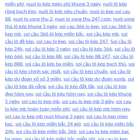
miễn phí
,
nuoi lo kép mien phi khung 3 ngày
,
nuôi lô kép
rồng bạch kim
,
nuôi lô kép siêu chuẩn
,
nuoi lo kep soi cau
88
,
nuoi lo song thu 2
,
nuoi lo song thu 247.com
,
nuôi song
thủ lô kép khung 3 ngày
,
soi cau 366 lo kep
,
soi cau 366 lo
kep mb
,
soi cầu 366 lô kép miền bắc
,
soi cầu kép mb
,
soi
cầu lô đề kép
,
soi cau lo kep
,
soi cầu lô kép 247
,
Soi cầu lô
kép 24h
,
soi cầu lô kép 3 ngày
,
soi cầu lô kép 366
,
soi cầu lô
kép 666
,
soi cầu lô kép 88
,
soi cầu lô kép 88 247
,
soi cầu lô
kép 888
,
soi cầu lô kép ba miền
,
soi cầu lô kép bạch thủ
,
soi
cầu lô kép chính xác nhất
,
soi cầu lô kép chuẩn
,
soi cầu lô
kép dự đoán xổ số 3 miền
,
soi cầu lô kép dự đoán xsmb
,
soi
cầu lô kép đà nẵng
,
soi cầu lô kép đắk lắk
,
soi cầu lô kép
đẹp hôm nay
,
soi cầu lô kép hôm nay
,
soi cầu lô kép khung
5 ngày
,
soi cau lo kep mb
,
soi cau lo kep mb 3 giây
,
soi cau
lo kép mb hoàn toàn miễn phí
,
soi cầu lô kép mb hôm nay
,
soi cau lo kep mb nuoi khung 3 ngay
,
soi cau lo kep mien
bac
,
soi cầu lô kép miền bắc 24 giờ
,
soi cầu lô kép miền bắc
24h
,
soi cầu lô kép miền bắc 366
,
soi cau lo kep mien bac
ba mien
,
soi cầu lô kép miền bắc miễn phí
,
soi cau lo kep