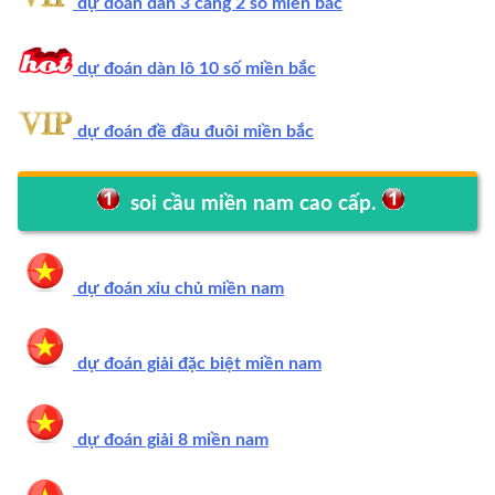
dự đoán dàn 3 càng 2 số miền bắc
dự đoán dàn lô 10 số miền bắc
dự đoán đề đầu đuôi miền bắc
soi cầu miền nam cao cấp.
dự đoán xỉu chủ miền nam
dự đoán giải đặc biệt miền nam
dự đoán giải 8 miền nam