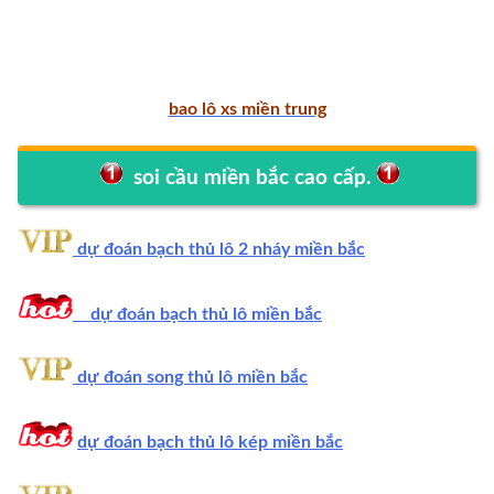
bao lô xs miền trung
soi cầu miền bắc cao cấp.
dự đoán bạch thủ lô 2 nháy miền bắc
dự đoán bạch thủ lô miền bắc
dự đoán song thủ lô miền bắc
dự đoán bạch thủ lô kép miền bắc