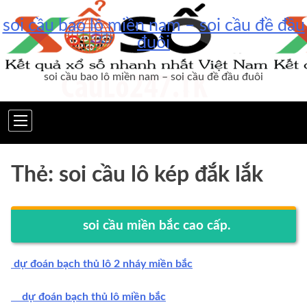
Skip
soi cầu bao lô miền nam – soi cầu đề đầu
to
đuôi
content
soi cầu bao lô miền nam – soi cầu đề đầu đuôi
Thẻ:
soi cầu lô kép đắk lắk
soi cầu miền bắc cao cấp.
dự đoán bạch thủ lô 2 nháy miền bắc
dự đoán bạch thủ lô miền bắc