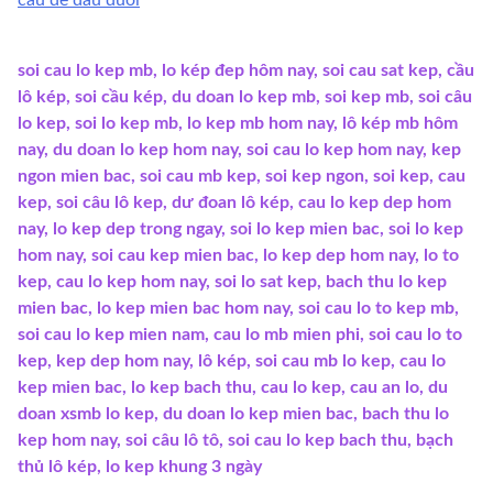
soi cau lo kep mb, lo kép đep hôm nay, soi cau sat kep, cầu
lô kép, soi cầu kép, du doan lo kep mb, soi kep mb, soi câu
lo kep, soi lo kep mb, lo kep mb hom nay, lô kép mb hôm
nay, du doan lo kep hom nay, soi cau lo kep hom nay, kep
ngon mien bac, soi cau mb kep, soi kep ngon, soi kep, cau
kep, soi câu lô kep, dư đoan lô kép, cau lo kep dep hom
nay, lo kep dep trong ngay, soi lo kep mien bac, soi lo kep
hom nay, soi cau kep mien bac, lo kep dep hom nay, lo to
kep, cau lo kep hom nay, soi lo sat kep, bach thu lo kep
mien bac, lo kep mien bac hom nay, soi cau lo to kep mb,
soi cau lo kep mien nam, cau lo mb mien phi, soi cau lo to
kep, kep dep hom nay, lô kép, soi cau mb lo kep, cau lo
kep mien bac, lo kep bach thu, cau lo kep, cau an lo, du
doan xsmb lo kep, du doan lo kep mien bac, bach thu lo
kep hom nay, soi câu lô tô, soi cau lo kep bach thu, bạch
thủ lô kép, lo kep khung 3 ngày