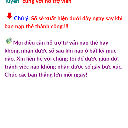
Tuyến”
cùng với hỗ trợ viên
Chú ý:
Số sẽ xuất hiện dưới đây ngay say khi
bạn nạp thẻ thành công
.!!!
Mọi điều cần hỗ trợ tư vấn nạp thẻ hay
không nhận được số sau khi nạp ở bất kỳ mục
nào. Xin liên hệ với chúng tôi để được giúp đỡ,
tránh việc nạp không nhận được số gây bức xúc.
Chúc các bạn thắng lớn mỗi ngày!