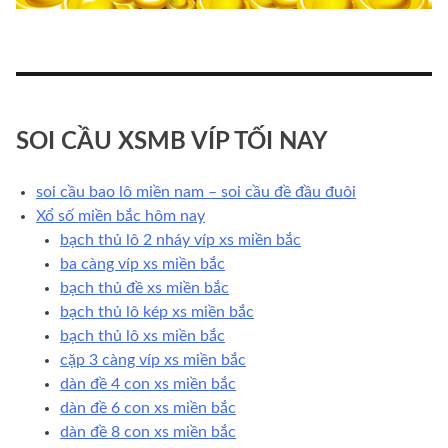
SOI CẦU XSMB VÍP TỐI NAY
soi cầu bao lô miền nam – soi cầu đề đầu đuôi
Xổ số miền bắc hôm nay
bạch thủ lô 2 nháy víp xs miền bắc
ba càng víp xs miền bắc
bạch thủ đề xs miền bắc
bạch thủ lô kép xs miền bắc
bạch thủ lô xs miền bắc
cặp 3 càng víp xs miền bắc
dàn đề 4 con xs miền bắc
dàn đề 6 con xs miền bắc
dàn đề 8 con xs miền bắc