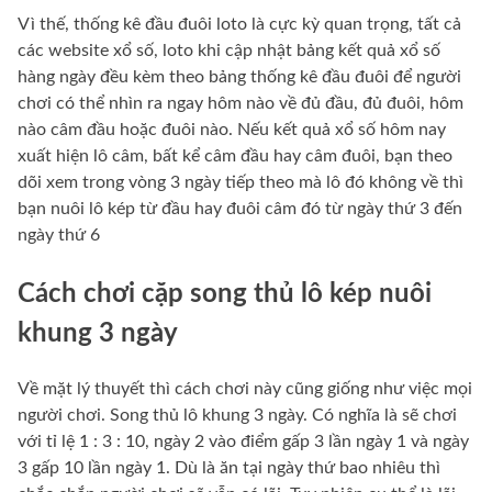
Vì thế, thống kê đầu đuôi loto là cực kỳ quan trọng, tất cả
các website xổ số, loto khi cập nhật bảng kết quả xổ số
hàng ngày đều kèm theo bảng thống kê đầu đuôi để người
chơi có thể nhìn ra ngay hôm nào về đủ đầu, đủ đuôi, hôm
nào câm đầu hoặc đuôi nào. Nếu kết quả xổ số hôm nay
xuất hiện lô câm, bất kể câm đầu hay câm đuôi, bạn theo
dõi xem trong vòng 3 ngày tiếp theo mà lô đó không về thì
bạn nuôi lô kép từ đầu hay đuôi câm đó từ ngày thứ 3 đến
ngày thứ 6
Cách chơi cặp song thủ lô kép nuôi
khung 3 ngày
Về mặt lý thuyết thì cách chơi này cũng giống như việc mọi
người chơi. Song thủ lô khung 3 ngày. Có nghĩa là sẽ chơi
với tỉ lệ 1 : 3 : 10, ngày 2 vào điểm gấp 3 lần ngày 1 và ngày
3 gấp 10 lần ngày 1. Dù là ăn tại ngày thứ bao nhiêu thì